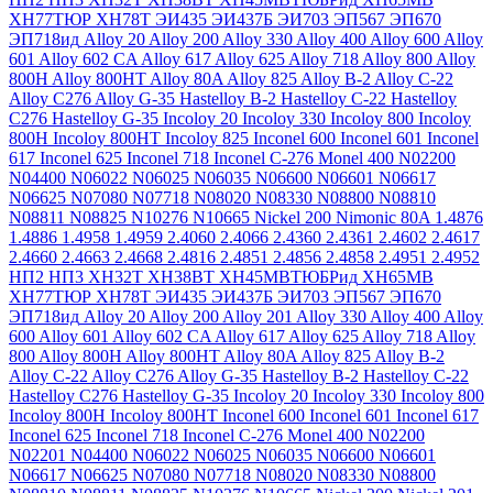
ХН77ТЮР
ХН78Т
ЭИ435
ЭИ437Б
ЭИ703
ЭП567
ЭП670
ЭП718ид
Alloy 20
Alloy 200
Alloy 330
Alloy 400
Alloy 600
Alloy
601
Alloy 602 CA
Alloy 617
Alloy 625
Alloy 718
Alloy 800
Alloy
800H
Alloy 800HT
Alloy 80A
Alloy 825
Alloy B-2
Alloy C-22
Alloy C276
Alloy G-35
Hastelloy B-2
Hastelloy C-22
Hastelloy
C276
Hastelloy G-35
Incoloy 20
Incoloy 330
Incoloy 800
Incoloy
800H
Incoloy 800HT
Incoloy 825
Inconel 600
Inconel 601
Inconel
617
Inconel 625
Inconel 718
Inconel C-276
Monel 400
N02200
N04400
N06022
N06025
N06035
N06600
N06601
N06617
N06625
N07080
N07718
N08020
N08330
N08800
N08810
N08811
N08825
N10276
N10665
Nickel 200
Nimonic 80A
1.4876
1.4886
1.4958
1.4959
2.4060
2.4066
2.4360
2.4361
2.4602
2.4617
2.4660
2.4663
2.4668
2.4816
2.4851
2.4856
2.4858
2.4951
2.4952
НП2
НП3
ХН32Т
ХН38ВТ
ХН45МВТЮБРид
ХН65МВ
ХН77ТЮР
ХН78Т
ЭИ435
ЭИ437Б
ЭИ703
ЭП567
ЭП670
ЭП718ид
Alloy 20
Alloy 200
Alloy 201
Alloy 330
Alloy 400
Alloy
600
Alloy 601
Alloy 602 CA
Alloy 617
Alloy 625
Alloy 718
Alloy
800
Alloy 800H
Alloy 800HT
Alloy 80A
Alloy 825
Alloy B-2
Alloy C-22
Alloy C276
Alloy G-35
Hastelloy B-2
Hastelloy C-22
Hastelloy C276
Hastelloy G-35
Incoloy 20
Incoloy 330
Incoloy 800
Incoloy 800H
Incoloy 800HT
Inconel 600
Inconel 601
Inconel 617
Inconel 625
Inconel 718
Inconel C-276
Monel 400
N02200
N02201
N04400
N06022
N06025
N06035
N06600
N06601
N06617
N06625
N07080
N07718
N08020
N08330
N08800