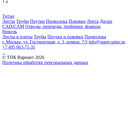
1
2
Титан
Листы
Трубы
Прутки
Проволока
Поковки
Лента
Диски
CAD/CAM
Отводы, переходы, тройники, фланцы
Никель
Листы и плиты
Трубы
Прутки и поковки
Проволока
г. Москва, ул. Гостиничная, д. 3, помещ. 7/3
info@super-splav.ru
+7 495 663-71-31
© ТПК Вариант
2026
Политика обработки персональных данных