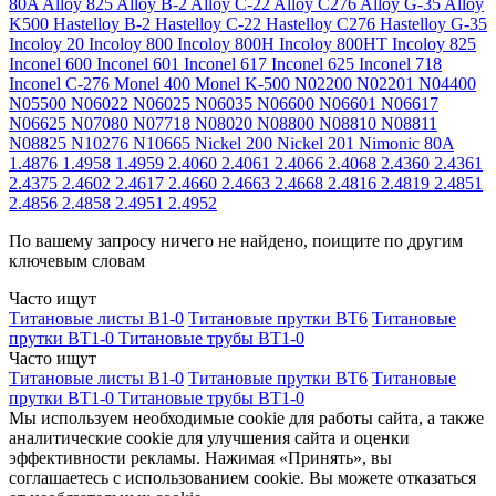
80A
Alloy 825
Alloy B-2
Alloy C-22
Alloy C276
Alloy G-35
Alloy
K500
Hastelloy B-2
Hastelloy C-22
Hastelloy C276
Hastelloy G-35
Incoloy 20
Incoloy 800
Incoloy 800H
Incoloy 800HT
Incoloy 825
Inconel 600
Inconel 601
Inconel 617
Inconel 625
Inconel 718
Inconel C-276
Monel 400
Monel K-500
N02200
N02201
N04400
N05500
N06022
N06025
N06035
N06600
N06601
N06617
N06625
N07080
N07718
N08020
N08800
N08810
N08811
N08825
N10276
N10665
Nickel 200
Nickel 201
Nimonic 80A
1.4876
1.4958
1.4959
2.4060
2.4061
2.4066
2.4068
2.4360
2.4361
2.4375
2.4602
2.4617
2.4660
2.4663
2.4668
2.4816
2.4819
2.4851
2.4856
2.4858
2.4951
2.4952
По вашему запросу ничего не найдено, поищите по другим
ключевым словам
Часто ищут
Титановые листы В1-0
Титановые прутки ВТ6
Титановые
прутки ВТ1-0
Титановые трубы ВТ1-0
Часто ищут
Титановые листы В1-0
Титановые прутки ВТ6
Титановые
прутки ВТ1-0
Титановые трубы ВТ1-0
Мы используем необходимые cookie для работы сайта, а также
аналитические cookie для улучшения сайта и оценки
эффективности рекламы. Нажимая «Принять», вы
соглашаетесь с использованием cookie. Вы можете отказаться