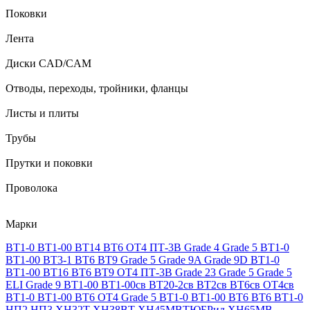
Поковки
Лента
Диски CAD/CAM
Отводы, переходы, тройники, фланцы
Листы и плиты
Трубы
Прутки и поковки
Проволока
Марки
ВТ1-0
ВТ1-00
ВТ14
ВТ6
ОТ4
ПТ-3В
Grade 4
Grade 5
ВТ1-0
ВТ1-00
ВТ3-1
ВТ6
ВТ9
Grade 5
Grade 9A
Grade 9D
ВТ1-0
ВТ1-00
ВТ16
ВТ6
ВТ9
ОТ4
ПТ-3В
Grade 23
Grade 5
Grade 5
ELI
Grade 9
ВТ1-00
ВТ1-00св
ВТ20-2св
ВТ2св
ВТ6св
ОТ4св
ВТ1-0
ВТ1-00
ВТ6
ОТ4
Grade 5
ВТ1-0
ВТ1-00
ВТ6
ВТ6
ВТ1-0
НП2
НП3
ХН32Т
ХН38ВТ
ХН45МВТЮБРид
ХН65МВ