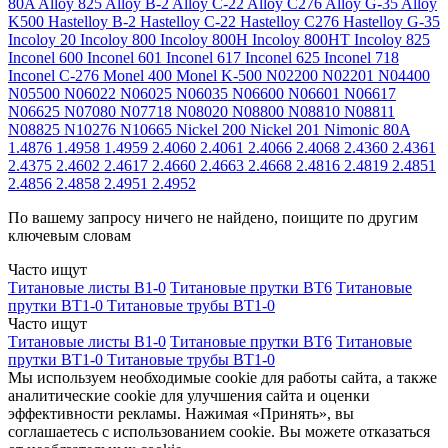
80A
Alloy 825
Alloy B-2
Alloy C-22
Alloy C276
Alloy G-35
Alloy
K500
Hastelloy B-2
Hastelloy C-22
Hastelloy C276
Hastelloy G-35
Incoloy 20
Incoloy 800
Incoloy 800H
Incoloy 800HT
Incoloy 825
Inconel 600
Inconel 601
Inconel 617
Inconel 625
Inconel 718
Inconel C-276
Monel 400
Monel K-500
N02200
N02201
N04400
N05500
N06022
N06025
N06035
N06600
N06601
N06617
N06625
N07080
N07718
N08020
N08800
N08810
N08811
N08825
N10276
N10665
Nickel 200
Nickel 201
Nimonic 80A
1.4876
1.4958
1.4959
2.4060
2.4061
2.4066
2.4068
2.4360
2.4361
2.4375
2.4602
2.4617
2.4660
2.4663
2.4668
2.4816
2.4819
2.4851
2.4856
2.4858
2.4951
2.4952
По вашему запросу ничего не найдено, поищите по другим
ключевым словам
Часто ищут
Титановые листы В1-0
Титановые прутки ВТ6
Титановые
прутки ВТ1-0
Титановые трубы ВТ1-0
Часто ищут
Титановые листы В1-0
Титановые прутки ВТ6
Титановые
прутки ВТ1-0
Титановые трубы ВТ1-0
Мы используем необходимые cookie для работы сайта, а также
аналитические cookie для улучшения сайта и оценки
эффективности рекламы. Нажимая «Принять», вы
соглашаетесь с использованием cookie. Вы можете отказаться