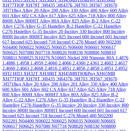
ХН77ТЮР
ХН78Т
ЭИ435
ЭИ437Б
ЭИ703
ЭП567
ЭП670
ЭП718ид
Alloy 20
Alloy 200
Alloy 330
Alloy 400
Alloy 600
Alloy
601
Alloy 602 CA
Alloy 617
Alloy 625
Alloy 718
Alloy 800
Alloy
800H
Alloy 800HT
Alloy 80A
Alloy 825
Alloy B-2
Alloy C-22
Alloy C276
Alloy G-35
Hastelloy B-2
Hastelloy C-22
Hastelloy
C276
Hastelloy G-35
Incoloy 20
Incoloy 330
Incoloy 800
Incoloy
800H
Incoloy 800HT
Incoloy 825
Inconel 600
Inconel 601
Inconel
617
Inconel 625
Inconel 718
Inconel C-276
Monel 400
N02200
N04400
N06022
N06025
N06035
N06600
N06601
N06617
N06625
N07080
N07718
N08020
N08330
N08800
N08810
N08811
N08825
N10276
N10665
Nickel 200
Nimonic 80A
1.4876
1.4886
1.4958
1.4959
2.4060
2.4066
2.4360
2.4361
2.4602
2.4617
2.4660
2.4663
2.4668
2.4816
2.4851
2.4856
2.4858
2.4951
2.4952
НП2
НП3
ХН32Т
ХН38ВТ
ХН45МВТЮБРид
ХН65МВ
ХН77ТЮР
ХН78Т
ЭИ435
ЭИ437Б
ЭИ703
ЭП567
ЭП670
ЭП718ид
Alloy 20
Alloy 200
Alloy 201
Alloy 330
Alloy 400
Alloy
600
Alloy 601
Alloy 602 CA
Alloy 617
Alloy 625
Alloy 718
Alloy
800
Alloy 800H
Alloy 800HT
Alloy 80A
Alloy 825
Alloy B-2
Alloy C-22
Alloy C276
Alloy G-35
Hastelloy B-2
Hastelloy C-22
Hastelloy C276
Hastelloy G-35
Incoloy 20
Incoloy 330
Incoloy 800
Incoloy 800H
Incoloy 800HT
Inconel 600
Inconel 601
Inconel 617
Inconel 625
Inconel 718
Inconel C-276
Monel 400
N02200
N02201
N04400
N06022
N06025
N06035
N06600
N06601
N06617
N06625
N07080
N07718
N08020
N08330
N08800