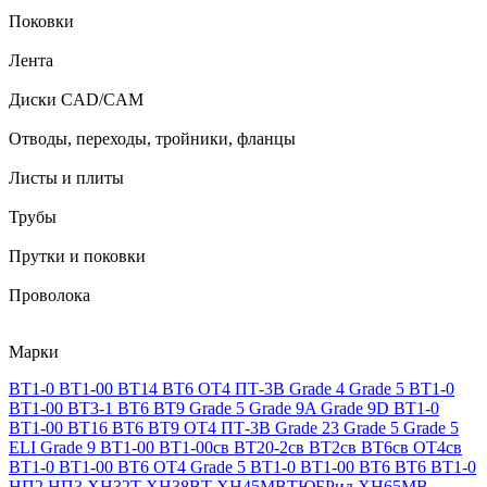
Поковки
Лента
Диски CAD/CAM
Отводы, переходы, тройники, фланцы
Листы и плиты
Трубы
Прутки и поковки
Проволока
Марки
ВТ1-0
ВТ1-00
ВТ14
ВТ6
ОТ4
ПТ-3В
Grade 4
Grade 5
ВТ1-0
ВТ1-00
ВТ3-1
ВТ6
ВТ9
Grade 5
Grade 9A
Grade 9D
ВТ1-0
ВТ1-00
ВТ16
ВТ6
ВТ9
ОТ4
ПТ-3В
Grade 23
Grade 5
Grade 5
ELI
Grade 9
ВТ1-00
ВТ1-00св
ВТ20-2св
ВТ2св
ВТ6св
ОТ4св
ВТ1-0
ВТ1-00
ВТ6
ОТ4
Grade 5
ВТ1-0
ВТ1-00
ВТ6
ВТ6
ВТ1-0
НП2
НП3
ХН32Т
ХН38ВТ
ХН45МВТЮБРид
ХН65МВ