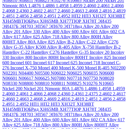
N08810
N08811
N08825
N10276
N10665
Nickel 200
Nickel 201
Nimonic 80A
1.4876
1.4886
1.4958
1.4959
2.4060
2.4061
2.4066
2.4068
2.4360
2.4602
2.4617
2.4660
2.4663
2.4668
2.4816
2.4819
2.4851
2.4856
2.4858
2.4951
2.4952
НП2
НП3
ХН32Т
ХН38ВТ
ХН45МВТЮБРид
ХН65МВ
ХН77ТЮР
ХН78Т
ЭИ435
ЭИ437Б
ЭИ703
ЭП567
ЭП670
ЭП718ид
Alloy 20
Alloy 200
Alloy 201
Alloy 330
Alloy 400
Alloy 600
Alloy 601
Alloy 602 CA
Alloy 617
Alloy 625
Alloy 718
Alloy 800
Alloy 800H
Alloy
800HT
Alloy 80A
Alloy 825
Alloy B-2
Alloy C-22
Alloy C276
Alloy G-35
Alloy K500
Alloy R-405
Alloy X-750
Hastelloy B-2
Hastelloy C-22
Hastelloy C276
Hastelloy G-35
Incoloy 20
Incoloy
330
Incoloy 800
Incoloy 800H
Incoloy 800HT
Incoloy 825
Inconel
600
Inconel 601
Inconel 617
Inconel 625
Inconel 718
Inconel C-
276
Inconel X-750
Monel 400
Monel K-500
Monel R-405
N02200
N02201
N04400
N05500
N06022
N06025
N06035
N06600
N06601
N06617
N06625
N07080
N07718
N07750
N08020
N08330
N08800
N08810
N08811
N08825
N10276
N10665
Nickel 200
Nickel 201
Nimonic 80A
1.4876
1.4886
1.4958
1.4959
2.4060
2.4061
2.4066
2.4068
2.4360
2.4361
2.4375
2.4602
2.4617
2.4660
2.4663
2.4668
2.4669
2.4816
2.4819
2.4851
2.4856
2.4858
2.4951
2.4952
НП1
НП2
НП3
ХН32Т
ХН38ВТ
ХН45МВТЮБРид
ХН65МВ
ХН77ТЮР
ХН78Т
ЭИ435
ЭИ437Б
ЭИ703
ЭП567
ЭП670
ЭП718ид
Alloy 20
Alloy 200
Alloy 201
Alloy 400
Alloy 600
Alloy 601
Alloy 602 CA
Alloy 617
Alloy 625
Alloy 718
Alloy 800
Alloy 800H
Alloy 800HT
Alloy