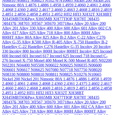
N08810
N08811
N08825
N10276
N10665
Nickel 200
Nickel 201
Nimonic 80A
1.4876
1.4886
1.4958
1.4959
2.4060
2.4061
2.4066
2.4068
2.4360
2.4602
2.4617
2.4660
2.4663
2.4668
2.4816
2.4819
2.4851
2.4856
2.4858
2.4951
2.4952
НП2
НП3
ХН32Т
ХН38ВТ
ХН45МВТЮБРид
ХН65МВ
ХН77ТЮР
ХН78Т
ЭИ435
ЭИ437Б
ЭИ703
ЭП567
ЭП670
ЭП718ид
Alloy 20
Alloy 200
Alloy 201
Alloy 330
Alloy 400
Alloy 600
Alloy 601
Alloy 602 CA
Alloy 617
Alloy 625
Alloy 718
Alloy 800
Alloy 800H
Alloy
800HT
Alloy 80A
Alloy 825
Alloy B-2
Alloy C-22
Alloy C276
Alloy G-35
Alloy K500
Alloy R-405
Alloy X-750
Hastelloy B-2
Hastelloy C-22
Hastelloy C276
Hastelloy G-35
Incoloy 20
Incoloy
330
Incoloy 800
Incoloy 800H
Incoloy 800HT
Incoloy 825
Inconel
600
Inconel 601
Inconel 617
Inconel 625
Inconel 718
Inconel C-
276
Inconel X-750
Monel 400
Monel K-500
Monel R-405
N02200
N02201
N04400
N05500
N06022
N06025
N06035
N06600
N06601
N06617
N06625
N07080
N07718
N07750
N08020
N08330
N08800
N08810
N08811
N08825
N10276
N10665
Nickel 200
Nickel 201
Nimonic 80A
1.4876
1.4886
1.4958
1.4959
2.4060
2.4061
2.4066
2.4068
2.4360
2.4361
2.4375
2.4602
2.4617
2.4660
2.4663
2.4668
2.4669
2.4816
2.4819
2.4851
2.4856
2.4858
2.4951
2.4952
НП1
НП2
НП3
ХН32Т
ХН38ВТ
ХН45МВТЮБРид
ХН65МВ
ХН77ТЮР
ХН78Т
ЭИ435
ЭИ437Б
ЭИ703
ЭП567
ЭП670
ЭП718ид
Alloy 20
Alloy 200
Alloy 201
Alloy 400
Alloy 600
Alloy 601
Alloy 602 CA
Alloy 617
Alloy 625
Alloy 718
Alloy 800
Alloy 800H
Alloy 800HT
Alloy