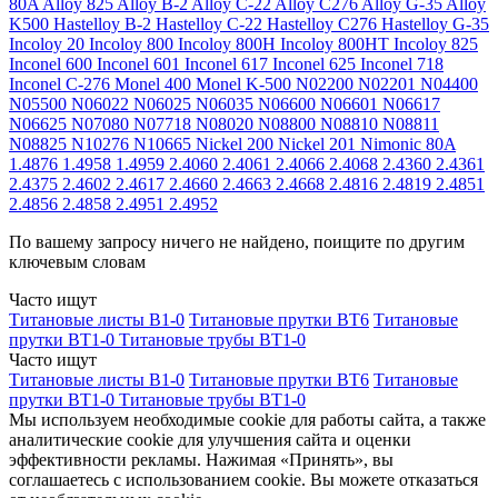
80A
Alloy 825
Alloy B-2
Alloy C-22
Alloy C276
Alloy G-35
Alloy
K500
Hastelloy B-2
Hastelloy C-22
Hastelloy C276
Hastelloy G-35
Incoloy 20
Incoloy 800
Incoloy 800H
Incoloy 800HT
Incoloy 825
Inconel 600
Inconel 601
Inconel 617
Inconel 625
Inconel 718
Inconel C-276
Monel 400
Monel K-500
N02200
N02201
N04400
N05500
N06022
N06025
N06035
N06600
N06601
N06617
N06625
N07080
N07718
N08020
N08800
N08810
N08811
N08825
N10276
N10665
Nickel 200
Nickel 201
Nimonic 80A
1.4876
1.4958
1.4959
2.4060
2.4061
2.4066
2.4068
2.4360
2.4361
2.4375
2.4602
2.4617
2.4660
2.4663
2.4668
2.4816
2.4819
2.4851
2.4856
2.4858
2.4951
2.4952
По вашему запросу ничего не найдено, поищите по другим
ключевым словам
Часто ищут
Титановые листы В1-0
Титановые прутки ВТ6
Титановые
прутки ВТ1-0
Титановые трубы ВТ1-0
Часто ищут
Титановые листы В1-0
Титановые прутки ВТ6
Титановые
прутки ВТ1-0
Титановые трубы ВТ1-0
Мы используем необходимые cookie для работы сайта, а также
аналитические cookie для улучшения сайта и оценки
эффективности рекламы. Нажимая «Принять», вы
соглашаетесь с использованием cookie. Вы можете отказаться