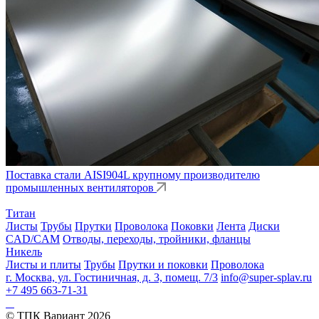
Поставка стали AISI904L крупному производителю
промышленных вентиляторов
Титан
Листы
Трубы
Прутки
Проволока
Поковки
Лента
Диски
CAD/CAM
Отводы, переходы, тройники, фланцы
Никель
Листы и плиты
Трубы
Прутки и поковки
Проволока
г. Москва, ул. Гостиничная, д. 3, помещ. 7/3
info@super-splav.ru
+7 495 663-71-31
© ТПК Вариант
2026