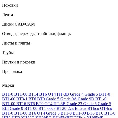
Поковки
Лента
Диски CAD/CAM
Отводы, переходы, тройники, фланцы
Листы и плиты
Трубы
Прутки и поковки
Проволока
Марки
ВТ1-0
ВТ1-00
ВТ14
ВТ6
ОТ4
ПТ-3В
Grade 4
Grade 5
ВТ1-0
ВТ1-00
ВТ3-1
ВТ6
ВТ9
Grade 5
Grade 9A
Grade 9D
ВТ1-0
ВТ1-00
ВТ16
ВТ6
ВТ9
ОТ4
ПТ-3В
Grade 23
Grade 5
Grade 5
ELI
Grade 9
ВТ1-00
ВТ1-00св
ВТ20-2св
ВТ2св
ВТ6св
ОТ4св
ВТ1-0
ВТ1-00
ВТ6
ОТ4
Grade 5
ВТ1-0
ВТ1-00
ВТ6
ВТ6
ВТ1-0
НП2
НП3
ХН32Т
ХН38ВТ
ХН45МВТЮБРид
ХН65МВ