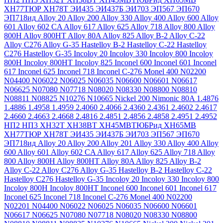
ХН77ТЮР
ХН78Т
ЭИ435
ЭИ437Б
ЭИ703
ЭП567
ЭП670
ЭП718ид
Alloy 20
Alloy 200
Alloy 330
Alloy 400
Alloy 600
Alloy
601
Alloy 602 CA
Alloy 617
Alloy 625
Alloy 718
Alloy 800
Alloy
800H
Alloy 800HT
Alloy 80A
Alloy 825
Alloy B-2
Alloy C-22
Alloy C276
Alloy G-35
Hastelloy B-2
Hastelloy C-22
Hastelloy
C276
Hastelloy G-35
Incoloy 20
Incoloy 330
Incoloy 800
Incoloy
800H
Incoloy 800HT
Incoloy 825
Inconel 600
Inconel 601
Inconel
617
Inconel 625
Inconel 718
Inconel C-276
Monel 400
N02200
N04400
N06022
N06025
N06035
N06600
N06601
N06617
N06625
N07080
N07718
N08020
N08330
N08800
N08810
N08811
N08825
N10276
N10665
Nickel 200
Nimonic 80A
1.4876
1.4886
1.4958
1.4959
2.4060
2.4066
2.4360
2.4361
2.4602
2.4617
2.4660
2.4663
2.4668
2.4816
2.4851
2.4856
2.4858
2.4951
2.4952
НП2
НП3
ХН32Т
ХН38ВТ
ХН45МВТЮБРид
ХН65МВ
ХН77ТЮР
ХН78Т
ЭИ435
ЭИ437Б
ЭИ703
ЭП567
ЭП670
ЭП718ид
Alloy 20
Alloy 200
Alloy 201
Alloy 330
Alloy 400
Alloy
600
Alloy 601
Alloy 602 CA
Alloy 617
Alloy 625
Alloy 718
Alloy
800
Alloy 800H
Alloy 800HT
Alloy 80A
Alloy 825
Alloy B-2
Alloy C-22
Alloy C276
Alloy G-35
Hastelloy B-2
Hastelloy C-22
Hastelloy C276
Hastelloy G-35
Incoloy 20
Incoloy 330
Incoloy 800
Incoloy 800H
Incoloy 800HT
Inconel 600
Inconel 601
Inconel 617
Inconel 625
Inconel 718
Inconel C-276
Monel 400
N02200
N02201
N04400
N06022
N06025
N06035
N06600
N06601
N06617
N06625
N07080
N07718
N08020
N08330
N08800