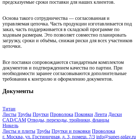
предсказуемые сроки поставки для наших клиентов.
Основа такого сотрудничества — согласованная и
управляемая цепочка. Часть продукции изготавливается под
заказ, часть поддерживается в складской программе по
ходовым размерам. Это позволяет совместно планировать
загрузку, сроки и объёмы, снижая риски для всех участников
цепочки.
Все поставки сопровождаются стандартным комплектом
документов и подтверждением качества по партии. При
необходимости заранее согласовываются дополнительные
требования к контролю и оформлению документов.
Документы
Титан
Листы
Трубы
Прутки
Проволока
Поковки
Лента
Диски
CAD/CAM
Отводы, переходы, тройники, фланцы
Никель
Листы и плиты
Трубы
Прутки и поковки
Проволока
г. Москва, ул. Гостиничная, д. 3, помещ. 7/3
info@super-splav.ru