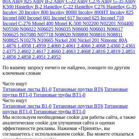
80A
Alloy 825
Alloy B-2
Alloy C-22
Alloy C276
Alloy G-35
Alloy
K500
Hastelloy B-2
Hastelloy C-22
Hastelloy C276
Hastelloy G-35
Incoloy 20
Incoloy 800
Incoloy 800H
Incoloy 800HT
Incoloy 825
Inconel 600
Inconel 601
Inconel 617
Inconel 625
Inconel 718
Inconel C-276
Monel 400
Monel K-500
N02200
N02201
N04400
N05500
N06022
N06025
N06035
N06600
N06601
N06617
N06625
N07080
N07718
N08020
N08800
N08810
N08811
N08825
N10276
N10665
Nickel 200
Nickel 201
Nimonic 80A
1.4876
1.4958
1.4959
2.4060
2.4061
2.4066
2.4068
2.4360
2.4361
2.4375
2.4602
2.4617
2.4660
2.4663
2.4668
2.4816
2.4819
2.4851
2.4856
2.4858
2.4951
2.4952
По вашему запросу ничего не найдено, поищите по другим
ключевым словам
Часто ищут
Титановые листы В1-0
Титановые прутки ВТ6
Титановые
прутки ВТ1-0
Титановые трубы ВТ1-0
Часто ищут
Титановые листы В1-0
Титановые прутки ВТ6
Титановые
прутки ВТ1-0
Титановые трубы ВТ1-0
Мы используем необходимые cookie для работы сайта, а также
аналитические cookie для улучшения сайта и оценки
эффективности рекламы. Нажимая «Принять», вы
соглашаетесь с использованием cookie. Вы можете отказаться