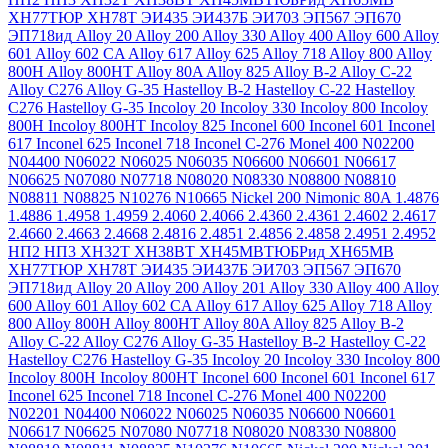
ХН77ТЮР
ХН78Т
ЭИ435
ЭИ437Б
ЭИ703
ЭП567
ЭП670
ЭП718ид
Alloy 20
Alloy 200
Alloy 330
Alloy 400
Alloy 600
Alloy
601
Alloy 602 CA
Alloy 617
Alloy 625
Alloy 718
Alloy 800
Alloy
800H
Alloy 800HT
Alloy 80A
Alloy 825
Alloy B-2
Alloy C-22
Alloy C276
Alloy G-35
Hastelloy B-2
Hastelloy C-22
Hastelloy
C276
Hastelloy G-35
Incoloy 20
Incoloy 330
Incoloy 800
Incoloy
800H
Incoloy 800HT
Incoloy 825
Inconel 600
Inconel 601
Inconel
617
Inconel 625
Inconel 718
Inconel C-276
Monel 400
N02200
N04400
N06022
N06025
N06035
N06600
N06601
N06617
N06625
N07080
N07718
N08020
N08330
N08800
N08810
N08811
N08825
N10276
N10665
Nickel 200
Nimonic 80A
1.4876
1.4886
1.4958
1.4959
2.4060
2.4066
2.4360
2.4361
2.4602
2.4617
2.4660
2.4663
2.4668
2.4816
2.4851
2.4856
2.4858
2.4951
2.4952
НП2
НП3
ХН32Т
ХН38ВТ
ХН45МВТЮБРид
ХН65МВ
ХН77ТЮР
ХН78Т
ЭИ435
ЭИ437Б
ЭИ703
ЭП567
ЭП670
ЭП718ид
Alloy 20
Alloy 200
Alloy 201
Alloy 330
Alloy 400
Alloy
600
Alloy 601
Alloy 602 CA
Alloy 617
Alloy 625
Alloy 718
Alloy
800
Alloy 800H
Alloy 800HT
Alloy 80A
Alloy 825
Alloy B-2
Alloy C-22
Alloy C276
Alloy G-35
Hastelloy B-2
Hastelloy C-22
Hastelloy C276
Hastelloy G-35
Incoloy 20
Incoloy 330
Incoloy 800
Incoloy 800H
Incoloy 800HT
Inconel 600
Inconel 601
Inconel 617
Inconel 625
Inconel 718
Inconel C-276
Monel 400
N02200
N02201
N04400
N06022
N06025
N06035
N06600
N06601
N06617
N06625
N07080
N07718
N08020
N08330
N08800