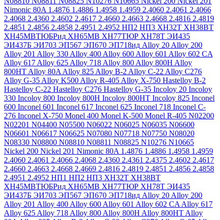
N08810
N08811
N08825
N10276
N10665
Nickel 200
Nickel 201
Nimonic 80A
1.4876
1.4886
1.4958
1.4959
2.4060
2.4061
2.4066
2.4068
2.4360
2.4602
2.4617
2.4660
2.4663
2.4668
2.4816
2.4819
2.4851
2.4856
2.4858
2.4951
2.4952
НП2
НП3
ХН32Т
ХН38ВТ
ХН45МВТЮБРид
ХН65МВ
ХН77ТЮР
ХН78Т
ЭИ435
ЭИ437Б
ЭИ703
ЭП567
ЭП670
ЭП718ид
Alloy 20
Alloy 200
Alloy 201
Alloy 330
Alloy 400
Alloy 600
Alloy 601
Alloy 602 CA
Alloy 617
Alloy 625
Alloy 718
Alloy 800
Alloy 800H
Alloy
800HT
Alloy 80A
Alloy 825
Alloy B-2
Alloy C-22
Alloy C276
Alloy G-35
Alloy K500
Alloy R-405
Alloy X-750
Hastelloy B-2
Hastelloy C-22
Hastelloy C276
Hastelloy G-35
Incoloy 20
Incoloy
330
Incoloy 800
Incoloy 800H
Incoloy 800HT
Incoloy 825
Inconel
600
Inconel 601
Inconel 617
Inconel 625
Inconel 718
Inconel C-
276
Inconel X-750
Monel 400
Monel K-500
Monel R-405
N02200
N02201
N04400
N05500
N06022
N06025
N06035
N06600
N06601
N06617
N06625
N07080
N07718
N07750
N08020
N08330
N08800
N08810
N08811
N08825
N10276
N10665
Nickel 200
Nickel 201
Nimonic 80A
1.4876
1.4886
1.4958
1.4959
2.4060
2.4061
2.4066
2.4068
2.4360
2.4361
2.4375
2.4602
2.4617
2.4660
2.4663
2.4668
2.4669
2.4816
2.4819
2.4851
2.4856
2.4858
2.4951
2.4952
НП1
НП2
НП3
ХН32Т
ХН38ВТ
ХН45МВТЮБРид
ХН65МВ
ХН77ТЮР
ХН78Т
ЭИ435
ЭИ437Б
ЭИ703
ЭП567
ЭП670
ЭП718ид
Alloy 20
Alloy 200
Alloy 201
Alloy 400
Alloy 600
Alloy 601
Alloy 602 CA
Alloy 617
Alloy 625
Alloy 718
Alloy 800
Alloy 800H
Alloy 800HT
Alloy