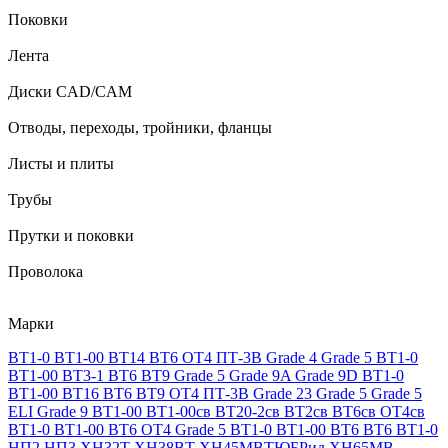
Поковки
Лента
Диски CAD/CAM
Отводы, переходы, тройники, фланцы
Листы и плиты
Трубы
Прутки и поковки
Проволока
Марки
ВТ1-0
ВТ1-00
ВТ14
ВТ6
ОТ4
ПТ-3В
Grade 4
Grade 5
ВТ1-0
ВТ1-00
ВТ3-1
ВТ6
ВТ9
Grade 5
Grade 9A
Grade 9D
ВТ1-0
ВТ1-00
ВТ16
ВТ6
ВТ9
ОТ4
ПТ-3В
Grade 23
Grade 5
Grade 5
ELI
Grade 9
ВТ1-00
ВТ1-00св
ВТ20-2св
ВТ2св
ВТ6св
ОТ4св
ВТ1-0
ВТ1-00
ВТ6
ОТ4
Grade 5
ВТ1-0
ВТ1-00
ВТ6
ВТ6
ВТ1-0
НП2
НП3
ХН32Т
ХН38ВТ
ХН45МВТЮБРид
ХН65МВ