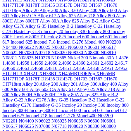
ХН77ТЮР
ХН78Т
ЭИ435
ЭИ437Б
ЭИ703
ЭП567
ЭП670
ЭП718ид
Alloy 20
Alloy 200
Alloy 330
Alloy 400
Alloy 600
Alloy
601
Alloy 602 CA
Alloy 617
Alloy 625
Alloy 718
Alloy 800
Alloy
800H
Alloy 800HT
Alloy 80A
Alloy 825
Alloy B-2
Alloy C-22
Alloy C276
Alloy G-35
Hastelloy B-2
Hastelloy C-22
Hastelloy
C276
Hastelloy G-35
Incoloy 20
Incoloy 330
Incoloy 800
Incoloy
800H
Incoloy 800HT
Incoloy 825
Inconel 600
Inconel 601
Inconel
617
Inconel 625
Inconel 718
Inconel C-276
Monel 400
N02200
N04400
N06022
N06025
N06035
N06600
N06601
N06617
N06625
N07080
N07718
N08020
N08330
N08800
N08810
N08811
N08825
N10276
N10665
Nickel 200
Nimonic 80A
1.4876
1.4886
1.4958
1.4959
2.4060
2.4066
2.4360
2.4361
2.4602
2.4617
2.4660
2.4663
2.4668
2.4816
2.4851
2.4856
2.4858
2.4951
2.4952
НП2
НП3
ХН32Т
ХН38ВТ
ХН45МВТЮБРид
ХН65МВ
ХН77ТЮР
ХН78Т
ЭИ435
ЭИ437Б
ЭИ703
ЭП567
ЭП670
ЭП718ид
Alloy 20
Alloy 200
Alloy 201
Alloy 330
Alloy 400
Alloy
600
Alloy 601
Alloy 602 CA
Alloy 617
Alloy 625
Alloy 718
Alloy
800
Alloy 800H
Alloy 800HT
Alloy 80A
Alloy 825
Alloy B-2
Alloy C-22
Alloy C276
Alloy G-35
Hastelloy B-2
Hastelloy C-22
Hastelloy C276
Hastelloy G-35
Incoloy 20
Incoloy 330
Incoloy 800
Incoloy 800H
Incoloy 800HT
Inconel 600
Inconel 601
Inconel 617
Inconel 625
Inconel 718
Inconel C-276
Monel 400
N02200
N02201
N04400
N06022
N06025
N06035
N06600
N06601
N06617
N06625
N07080
N07718
N08020
N08330
N08800