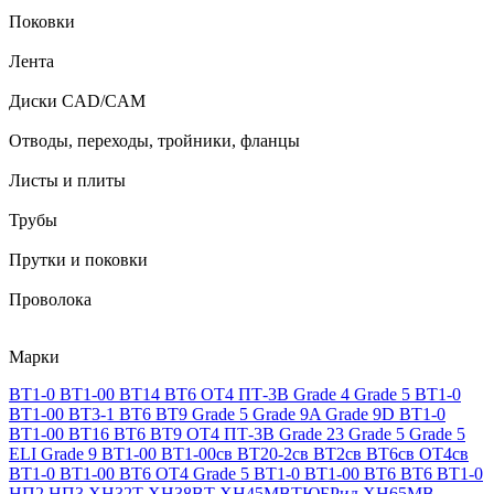
Поковки
Лента
Диски CAD/CAM
Отводы, переходы, тройники, фланцы
Листы и плиты
Трубы
Прутки и поковки
Проволока
Марки
ВТ1-0
ВТ1-00
ВТ14
ВТ6
ОТ4
ПТ-3В
Grade 4
Grade 5
ВТ1-0
ВТ1-00
ВТ3-1
ВТ6
ВТ9
Grade 5
Grade 9A
Grade 9D
ВТ1-0
ВТ1-00
ВТ16
ВТ6
ВТ9
ОТ4
ПТ-3В
Grade 23
Grade 5
Grade 5
ELI
Grade 9
ВТ1-00
ВТ1-00св
ВТ20-2св
ВТ2св
ВТ6св
ОТ4св
ВТ1-0
ВТ1-00
ВТ6
ОТ4
Grade 5
ВТ1-0
ВТ1-00
ВТ6
ВТ6
ВТ1-0
НП2
НП3
ХН32Т
ХН38ВТ
ХН45МВТЮБРид
ХН65МВ