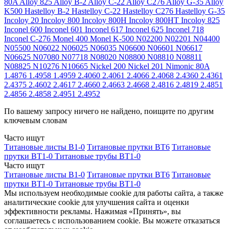
80A
Alloy 825
Alloy B-2
Alloy C-22
Alloy C276
Alloy G-35
Alloy
K500
Hastelloy B-2
Hastelloy C-22
Hastelloy C276
Hastelloy G-35
Incoloy 20
Incoloy 800
Incoloy 800H
Incoloy 800HT
Incoloy 825
Inconel 600
Inconel 601
Inconel 617
Inconel 625
Inconel 718
Inconel C-276
Monel 400
Monel K-500
N02200
N02201
N04400
N05500
N06022
N06025
N06035
N06600
N06601
N06617
N06625
N07080
N07718
N08020
N08800
N08810
N08811
N08825
N10276
N10665
Nickel 200
Nickel 201
Nimonic 80A
1.4876
1.4958
1.4959
2.4060
2.4061
2.4066
2.4068
2.4360
2.4361
2.4375
2.4602
2.4617
2.4660
2.4663
2.4668
2.4816
2.4819
2.4851
2.4856
2.4858
2.4951
2.4952
По вашему запросу ничего не найдено, поищите по другим
ключевым словам
Часто ищут
Титановые листы В1-0
Титановые прутки ВТ6
Титановые
прутки ВТ1-0
Титановые трубы ВТ1-0
Часто ищут
Титановые листы В1-0
Титановые прутки ВТ6
Титановые
прутки ВТ1-0
Титановые трубы ВТ1-0
Мы используем необходимые cookie для работы сайта, а также
аналитические cookie для улучшения сайта и оценки
эффективности рекламы. Нажимая «Принять», вы
соглашаетесь с использованием cookie. Вы можете отказаться