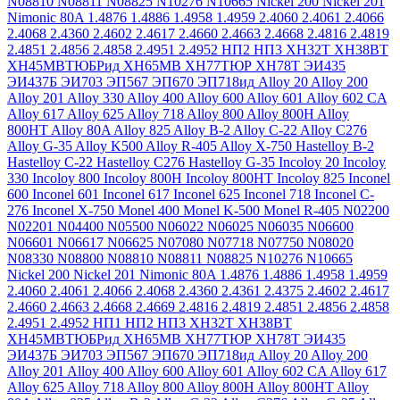
N08810
N08811
N08825
N10276
N10665
Nickel 200
Nickel 201
Nimonic 80A
1.4876
1.4886
1.4958
1.4959
2.4060
2.4061
2.4066
2.4068
2.4360
2.4602
2.4617
2.4660
2.4663
2.4668
2.4816
2.4819
2.4851
2.4856
2.4858
2.4951
2.4952
НП2
НП3
ХН32Т
ХН38ВТ
ХН45МВТЮБРид
ХН65МВ
ХН77ТЮР
ХН78Т
ЭИ435
ЭИ437Б
ЭИ703
ЭП567
ЭП670
ЭП718ид
Alloy 20
Alloy 200
Alloy 201
Alloy 330
Alloy 400
Alloy 600
Alloy 601
Alloy 602 CA
Alloy 617
Alloy 625
Alloy 718
Alloy 800
Alloy 800H
Alloy
800HT
Alloy 80A
Alloy 825
Alloy B-2
Alloy C-22
Alloy C276
Alloy G-35
Alloy K500
Alloy R-405
Alloy X-750
Hastelloy B-2
Hastelloy C-22
Hastelloy C276
Hastelloy G-35
Incoloy 20
Incoloy
330
Incoloy 800
Incoloy 800H
Incoloy 800HT
Incoloy 825
Inconel
600
Inconel 601
Inconel 617
Inconel 625
Inconel 718
Inconel C-
276
Inconel X-750
Monel 400
Monel K-500
Monel R-405
N02200
N02201
N04400
N05500
N06022
N06025
N06035
N06600
N06601
N06617
N06625
N07080
N07718
N07750
N08020
N08330
N08800
N08810
N08811
N08825
N10276
N10665
Nickel 200
Nickel 201
Nimonic 80A
1.4876
1.4886
1.4958
1.4959
2.4060
2.4061
2.4066
2.4068
2.4360
2.4361
2.4375
2.4602
2.4617
2.4660
2.4663
2.4668
2.4669
2.4816
2.4819
2.4851
2.4856
2.4858
2.4951
2.4952
НП1
НП2
НП3
ХН32Т
ХН38ВТ
ХН45МВТЮБРид
ХН65МВ
ХН77ТЮР
ХН78Т
ЭИ435
ЭИ437Б
ЭИ703
ЭП567
ЭП670
ЭП718ид
Alloy 20
Alloy 200
Alloy 201
Alloy 400
Alloy 600
Alloy 601
Alloy 602 CA
Alloy 617
Alloy 625
Alloy 718
Alloy 800
Alloy 800H
Alloy 800HT
Alloy