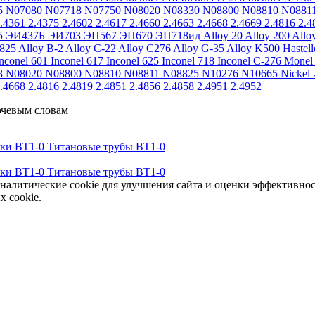
5
N07080
N07718
N07750
N08020
N08330
N08800
N08810
N0881
.4361
2.4375
2.4602
2.4617
2.4660
2.4663
2.4668
2.4669
2.4816
2.4
5
ЭИ437Б
ЭИ703
ЭП567
ЭП670
ЭП718ид
Alloy 20
Alloy 200
Allo
 825
Alloy B-2
Alloy C-22
Alloy C276
Alloy G-35
Alloy K500
Hastel
nconel 601
Inconel 617
Inconel 625
Inconel 718
Inconel C-276
Monel
8
N08020
N08800
N08810
N08811
N08825
N10276
N10665
Nickel 
.4668
2.4816
2.4819
2.4851
2.4856
2.4858
2.4951
2.4952
ючевым словам
тки ВТ1-0
Титановые трубы ВТ1-0
тки ВТ1-0
Титановые трубы ВТ1-0
аналитические cookie для улучшения сайта и оценки эффективно
х cookie.