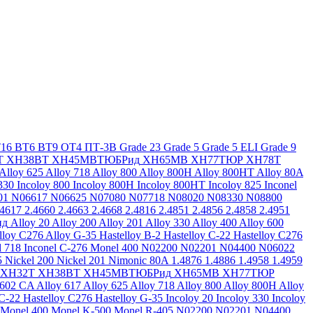
16
ВТ6
ВТ9
ОТ4
ПТ-3В
Grade 23
Grade 5
Grade 5 ELI
Grade 9
Т
ХН38ВТ
ХН45МВТЮБРид
ХН65МВ
ХН77ТЮР
ХН78Т
Alloy 625
Alloy 718
Alloy 800
Alloy 800H
Alloy 800HT
Alloy 80A
330
Incoloy 800
Incoloy 800H
Incoloy 800HT
Incoloy 825
Inconel
01
N06617
N06625
N07080
N07718
N08020
N08330
N08800
.4617
2.4660
2.4663
2.4668
2.4816
2.4851
2.4856
2.4858
2.4951
ид
Alloy 20
Alloy 200
Alloy 201
Alloy 330
Alloy 400
Alloy 600
lloy C276
Alloy G-35
Hastelloy B-2
Hastelloy C-22
Hastelloy C276
l 718
Inconel C-276
Monel 400
N02200
N02201
N04400
N06022
5
Nickel 200
Nickel 201
Nimonic 80A
1.4876
1.4886
1.4958
1.4959
ХН32Т
ХН38ВТ
ХН45МВТЮБРид
ХН65МВ
ХН77ТЮР
 602 CA
Alloy 617
Alloy 625
Alloy 718
Alloy 800
Alloy 800H
Alloy
 C-22
Hastelloy C276
Hastelloy G-35
Incoloy 20
Incoloy 330
Incoloy
Monel 400
Monel K-500
Monel R-405
N02200
N02201
N04400