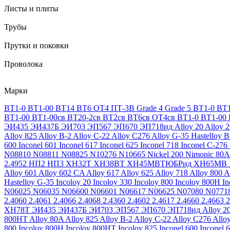
Листы и плиты
Трубы
Прутки и поковки
Проволока
Марки
ВТ1-0
ВТ1-00
ВТ14
ВТ6
ОТ4
ПТ-3В
Grade 4
Grade 5
ВТ1-0
ВТ1
ВТ1-00
ВТ1-00св
ВТ20-2св
ВТ2св
ВТ6св
ОТ4св
ВТ1-0
ВТ1-00
ЭИ435
ЭИ437Б
ЭИ703
ЭП567
ЭП670
ЭП718ид
Alloy 20
Alloy 
Alloy 825
Alloy B-2
Alloy C-22
Alloy C276
Alloy G-35
Hastelloy B
600
Inconel 601
Inconel 617
Inconel 625
Inconel 718
Inconel C-276
N08810
N08811
N08825
N10276
N10665
Nickel 200
Nimonic 80A
2.4952
НП2
НП3
ХН32Т
ХН38ВТ
ХН45МВТЮБРид
ХН65МВ
Alloy 601
Alloy 602 CA
Alloy 617
Alloy 625
Alloy 718
Alloy 800
A
Hastelloy G-35
Incoloy 20
Incoloy 330
Incoloy 800
Incoloy 800H
I
N06025
N06035
N06600
N06601
N06617
N06625
N07080
N0771
2.4060
2.4061
2.4066
2.4068
2.4360
2.4602
2.4617
2.4660
2.4663
2
ХН78Т
ЭИ435
ЭИ437Б
ЭИ703
ЭП567
ЭП670
ЭП718ид
Alloy 2
800HT
Alloy 80A
Alloy 825
Alloy B-2
Alloy C-22
Alloy C276
Allo
800
Incoloy 800H
Incoloy 800HT
Incoloy 825
Inconel 600
Inconel 