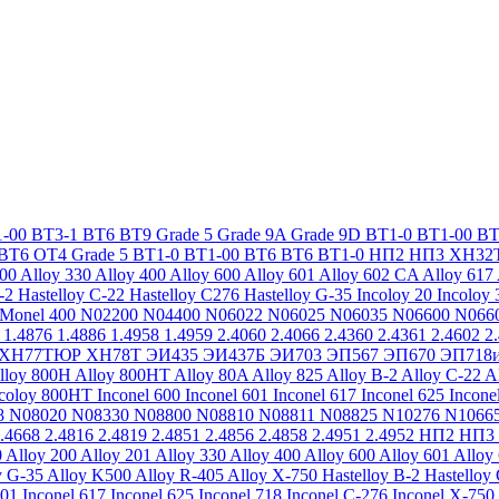
-00
ВТ3-1
ВТ6
ВТ9
Grade 5
Grade 9A
Grade 9D
ВТ1-0
ВТ1-00
ВТ
ВТ6
ОТ4
Grade 5
ВТ1-0
ВТ1-00
ВТ6
ВТ6
ВТ1-0
НП2
НП3
ХН32
200
Alloy 330
Alloy 400
Alloy 600
Alloy 601
Alloy 602 CA
Alloy 617
-2
Hastelloy C-22
Hastelloy C276
Hastelloy G-35
Incoloy 20
Incoloy 
Monel 400
N02200
N04400
N06022
N06025
N06035
N06600
N066
1.4876
1.4886
1.4958
1.4959
2.4060
2.4066
2.4360
2.4361
2.4602
2
ХН77ТЮР
ХН78Т
ЭИ435
ЭИ437Б
ЭИ703
ЭП567
ЭП670
ЭП718
lloy 800H
Alloy 800HT
Alloy 80A
Alloy 825
Alloy B-2
Alloy C-22
A
ncoloy 800HT
Inconel 600
Inconel 601
Inconel 617
Inconel 625
Incone
8
N08020
N08330
N08800
N08810
N08811
N08825
N10276
N1066
.4668
2.4816
2.4819
2.4851
2.4856
2.4858
2.4951
2.4952
НП2
НП3
0
Alloy 200
Alloy 201
Alloy 330
Alloy 400
Alloy 600
Alloy 601
Alloy
y G-35
Alloy K500
Alloy R-405
Alloy X-750
Hastelloy B-2
Hastelloy
601
Inconel 617
Inconel 625
Inconel 718
Inconel C-276
Inconel X-750