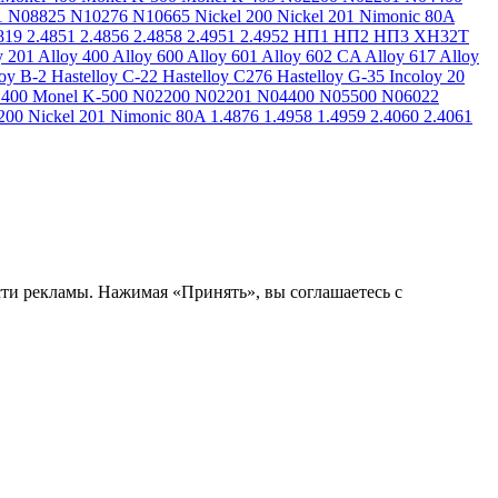
1
N08825
N10276
N10665
Nickel 200
Nickel 201
Nimonic 80A
819
2.4851
2.4856
2.4858
2.4951
2.4952
НП1
НП2
НП3
ХН32Т
y 201
Alloy 400
Alloy 600
Alloy 601
Alloy 602 CA
Alloy 617
Alloy
loy B-2
Hastelloy C-22
Hastelloy C276
Hastelloy G-35
Incoloy 20
 400
Monel K-500
N02200
N02201
N04400
N05500
N06022
200
Nickel 201
Nimonic 80A
1.4876
1.4958
1.4959
2.4060
2.4061
сти рекламы. Нажимая «Принять», вы соглашаетесь с