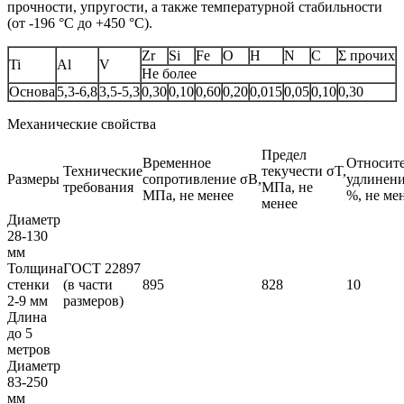
прочности, упругости, а также температурной стабильности
(от -196 °С до +450 °С).
Zr
Si
Fe
O
H
N
C
Σ прочих
Ti
Al
V
Не более
Основа
5,3-6,8
3,5-5,3
0,30
0,10
0,60
0,20
0,015
0,05
0,10
0,30
Механические свойства
Предел
Временное
Относит
Технические
текучести σT,
Размеры
сопротивление σB,
удлинени
требования
МПа, не
МПа, не менее
%, не ме
менее
Диаметр
28-130
мм
Толщина
ГОСТ 22897
стенки
(в части
895
828
10
2-9 мм
размеров)
Длина
до 5
метров
Диаметр
83-250
мм