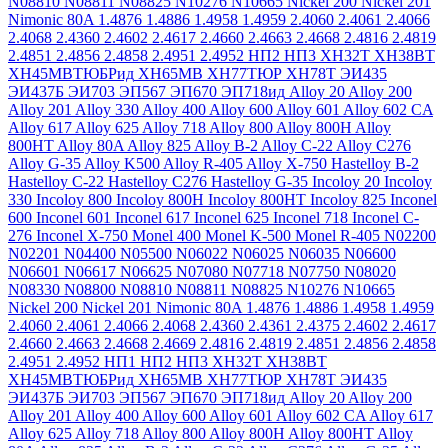
N08810
N08811
N08825
N10276
N10665
Nickel 200
Nickel 201
Nimonic 80A
1.4876
1.4886
1.4958
1.4959
2.4060
2.4061
2.4066
2.4068
2.4360
2.4602
2.4617
2.4660
2.4663
2.4668
2.4816
2.4819
2.4851
2.4856
2.4858
2.4951
2.4952
НП2
НП3
ХН32Т
ХН38ВТ
ХН45МВТЮБРид
ХН65МВ
ХН77ТЮР
ХН78Т
ЭИ435
ЭИ437Б
ЭИ703
ЭП567
ЭП670
ЭП718ид
Alloy 20
Alloy 200
Alloy 201
Alloy 330
Alloy 400
Alloy 600
Alloy 601
Alloy 602 CA
Alloy 617
Alloy 625
Alloy 718
Alloy 800
Alloy 800H
Alloy
800HT
Alloy 80A
Alloy 825
Alloy B-2
Alloy C-22
Alloy C276
Alloy G-35
Alloy K500
Alloy R-405
Alloy X-750
Hastelloy B-2
Hastelloy C-22
Hastelloy C276
Hastelloy G-35
Incoloy 20
Incoloy
330
Incoloy 800
Incoloy 800H
Incoloy 800HT
Incoloy 825
Inconel
600
Inconel 601
Inconel 617
Inconel 625
Inconel 718
Inconel C-
276
Inconel X-750
Monel 400
Monel K-500
Monel R-405
N02200
N02201
N04400
N05500
N06022
N06025
N06035
N06600
N06601
N06617
N06625
N07080
N07718
N07750
N08020
N08330
N08800
N08810
N08811
N08825
N10276
N10665
Nickel 200
Nickel 201
Nimonic 80A
1.4876
1.4886
1.4958
1.4959
2.4060
2.4061
2.4066
2.4068
2.4360
2.4361
2.4375
2.4602
2.4617
2.4660
2.4663
2.4668
2.4669
2.4816
2.4819
2.4851
2.4856
2.4858
2.4951
2.4952
НП1
НП2
НП3
ХН32Т
ХН38ВТ
ХН45МВТЮБРид
ХН65МВ
ХН77ТЮР
ХН78Т
ЭИ435
ЭИ437Б
ЭИ703
ЭП567
ЭП670
ЭП718ид
Alloy 20
Alloy 200
Alloy 201
Alloy 400
Alloy 600
Alloy 601
Alloy 602 CA
Alloy 617
Alloy 625
Alloy 718
Alloy 800
Alloy 800H
Alloy 800HT
Alloy