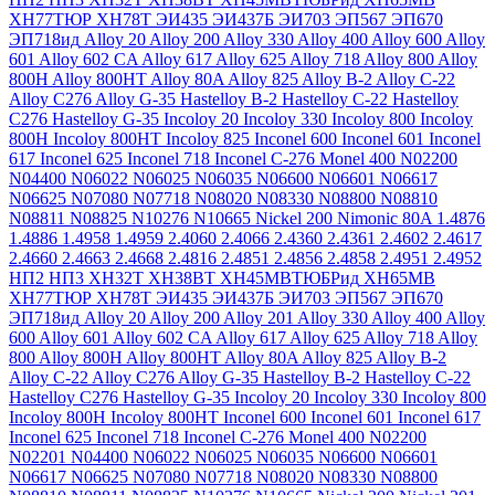
ХН77ТЮР
ХН78Т
ЭИ435
ЭИ437Б
ЭИ703
ЭП567
ЭП670
ЭП718ид
Alloy 20
Alloy 200
Alloy 330
Alloy 400
Alloy 600
Alloy
601
Alloy 602 CA
Alloy 617
Alloy 625
Alloy 718
Alloy 800
Alloy
800H
Alloy 800HT
Alloy 80A
Alloy 825
Alloy B-2
Alloy C-22
Alloy C276
Alloy G-35
Hastelloy B-2
Hastelloy C-22
Hastelloy
C276
Hastelloy G-35
Incoloy 20
Incoloy 330
Incoloy 800
Incoloy
800H
Incoloy 800HT
Incoloy 825
Inconel 600
Inconel 601
Inconel
617
Inconel 625
Inconel 718
Inconel C-276
Monel 400
N02200
N04400
N06022
N06025
N06035
N06600
N06601
N06617
N06625
N07080
N07718
N08020
N08330
N08800
N08810
N08811
N08825
N10276
N10665
Nickel 200
Nimonic 80A
1.4876
1.4886
1.4958
1.4959
2.4060
2.4066
2.4360
2.4361
2.4602
2.4617
2.4660
2.4663
2.4668
2.4816
2.4851
2.4856
2.4858
2.4951
2.4952
НП2
НП3
ХН32Т
ХН38ВТ
ХН45МВТЮБРид
ХН65МВ
ХН77ТЮР
ХН78Т
ЭИ435
ЭИ437Б
ЭИ703
ЭП567
ЭП670
ЭП718ид
Alloy 20
Alloy 200
Alloy 201
Alloy 330
Alloy 400
Alloy
600
Alloy 601
Alloy 602 CA
Alloy 617
Alloy 625
Alloy 718
Alloy
800
Alloy 800H
Alloy 800HT
Alloy 80A
Alloy 825
Alloy B-2
Alloy C-22
Alloy C276
Alloy G-35
Hastelloy B-2
Hastelloy C-22
Hastelloy C276
Hastelloy G-35
Incoloy 20
Incoloy 330
Incoloy 800
Incoloy 800H
Incoloy 800HT
Inconel 600
Inconel 601
Inconel 617
Inconel 625
Inconel 718
Inconel C-276
Monel 400
N02200
N02201
N04400
N06022
N06025
N06035
N06600
N06601
N06617
N06625
N07080
N07718
N08020
N08330
N08800