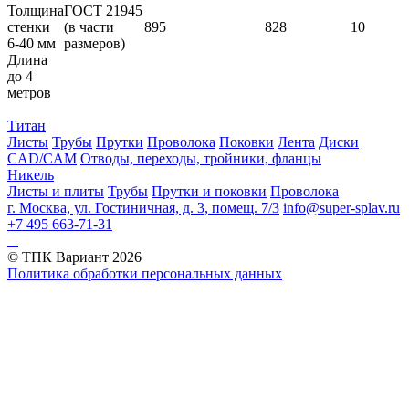
Толщина
ГОСТ 21945
стенки
(в части
895
828
10
6-40 мм
размеров)
Длина
до 4
метров
Титан
Листы
Трубы
Прутки
Проволока
Поковки
Лента
Диски
CAD/CAM
Отводы, переходы, тройники, фланцы
Никель
Листы и плиты
Трубы
Прутки и поковки
Проволока
г. Москва, ул. Гостиничная, д. 3, помещ. 7/3
info@super-splav.ru
+7 495 663-71-31
© ТПК Вариант
2026
Политика обработки персональных данных