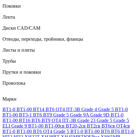
Поковки
Лента
Диски CAD/CAM
Отводы, переходы, тройники, фланцы
Листы и плиты
Трубы
Прутки и поковки
Проволока
Марки
ВТ1-0
ВТ1-00
ВТ14
ВТ6
ОТ4
ПТ-3В
Grade 4
Grade 5
ВТ1-0
ВТ1-00
ВТ3-1
ВТ6
ВТ9
Grade 5
Grade 9A
Grade 9D
ВТ1-0
ВТ1-00
ВТ16
ВТ6
ВТ9
ОТ4
ПТ-3В
Grade 23
Grade 5
Grade 5
ELI
Grade 9
ВТ1-00
ВТ1-00св
ВТ20-2св
ВТ2св
ВТ6св
ОТ4св
ВТ1-0
ВТ1-00
ВТ6
ОТ4
Grade 5
ВТ1-0
ВТ1-00
ВТ6
ВТ6
ВТ1-0
НП2
НП3
ХН32Т
ХН38ВТ
ХН45МВТЮБРид
ХН65МВ