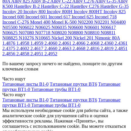
80A
Alloy 825
Alloy B-2
Alloy C-22
Alloy C276
Alloy G-35
Alloy
K500
Hastelloy B-2
Hastelloy C-22
Hastelloy C276
Hastelloy G-35
Incoloy 20
Incoloy 800
Incoloy 800H
Incoloy 800HT
Incoloy 825
Inconel 600
Inconel 601
Inconel 617
Inconel 625
Inconel 718
Inconel C-276
Monel 400
Monel K-500
N02200
N02201
N04400
N05500
N06022
N06025
N06035
N06600
N06601
N06617
N06625
N07080
N07718
N08020
N08800
N08810
N08811
N08825
N10276
N10665
Nickel 200
Nickel 201
Nimonic 80A
1.4876
1.4958
1.4959
2.4060
2.4061
2.4066
2.4068
2.4360
2.4361
2.4375
2.4602
2.4617
2.4660
2.4663
2.4668
2.4816
2.4819
2.4851
2.4856
2.4858
2.4951
2.4952
По вашему запросу ничего не найдено, поищите по другим
ключевым словам
Часто ищут
Титановые листы В1-0
Титановые прутки ВТ6
Титановые
прутки ВТ1-0
Титановые трубы ВТ1-0
Часто ищут
Титановые листы В1-0
Титановые прутки ВТ6
Титановые
прутки ВТ1-0
Титановые трубы ВТ1-0
Мы используем необходимые cookie для работы сайта, а также
аналитические cookie для улучшения сайта и оценки
эффективности рекламы. Нажимая «Принять», вы
соглашаетесь с использованием cookie. Вы можете отказаться