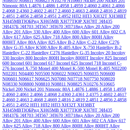
N08810
N08811
N08825
N10276
N10665
Nickel 200
Nickel 201
Nimonic 80A
1.4876
1.4886
1.4958
1.4959
2.4060
2.4061
2.4066
2.4068
2.4360
2.4602
2.4617
2.4660
2.4663
2.4668
2.4816
2.4819
2.4851
2.4856
2.4858
2.4951
2.4952
НП2
НП3
ХН32Т
ХН38ВТ
ХН45МВТЮБРид
ХН65МВ
ХН77ТЮР
ХН78Т
ЭИ435
ЭИ437Б
ЭИ703
ЭП567
ЭП670
ЭП718ид
Alloy 20
Alloy 200
Alloy 201
Alloy 330
Alloy 400
Alloy 600
Alloy 601
Alloy 602 CA
Alloy 617
Alloy 625
Alloy 718
Alloy 800
Alloy 800H
Alloy
800HT
Alloy 80A
Alloy 825
Alloy B-2
Alloy C-22
Alloy C276
Alloy G-35
Alloy K500
Alloy R-405
Alloy X-750
Hastelloy B-2
Hastelloy C-22
Hastelloy C276
Hastelloy G-35
Incoloy 20
Incoloy
330
Incoloy 800
Incoloy 800H
Incoloy 800HT
Incoloy 825
Inconel
600
Inconel 601
Inconel 617
Inconel 625
Inconel 718
Inconel C-
276
Inconel X-750
Monel 400
Monel K-500
Monel R-405
N02200
N02201
N04400
N05500
N06022
N06025
N06035
N06600
N06601
N06617
N06625
N07080
N07718
N07750
N08020
N08330
N08800
N08810
N08811
N08825
N10276
N10665
Nickel 200
Nickel 201
Nimonic 80A
1.4876
1.4886
1.4958
1.4959
2.4060
2.4061
2.4066
2.4068
2.4360
2.4361
2.4375
2.4602
2.4617
2.4660
2.4663
2.4668
2.4669
2.4816
2.4819
2.4851
2.4856
2.4858
2.4951
2.4952
НП1
НП2
НП3
ХН32Т
ХН38ВТ
ХН45МВТЮБРид
ХН65МВ
ХН77ТЮР
ХН78Т
ЭИ435
ЭИ437Б
ЭИ703
ЭП567
ЭП670
ЭП718ид
Alloy 20
Alloy 200
Alloy 201
Alloy 400
Alloy 600
Alloy 601
Alloy 602 CA
Alloy 617
Alloy 625
Alloy 718
Alloy 800
Alloy 800H
Alloy 800HT
Alloy