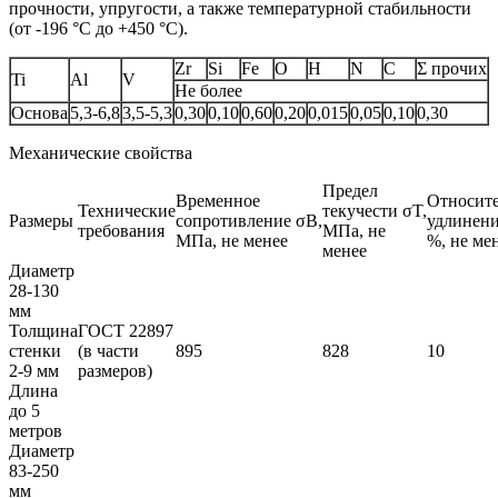
прочности, упругости, а также температурной стабильности
(от -196 °С до +450 °С).
Zr
Si
Fe
O
H
N
C
Σ прочих
Ti
Al
V
Не более
Основа
5,3-6,8
3,5-5,3
0,30
0,10
0,60
0,20
0,015
0,05
0,10
0,30
Механические свойства
Предел
Временное
Относит
Технические
текучести σT,
Размеры
сопротивление σB,
удлинени
требования
МПа, не
МПа, не менее
%, не ме
менее
Диаметр
28-130
мм
Толщина
ГОСТ 22897
стенки
(в части
895
828
10
2-9 мм
размеров)
Длина
до 5
метров
Диаметр
83-250
мм