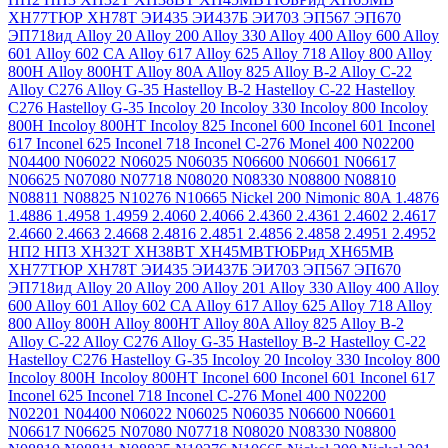
ХН77ТЮР
ХН78Т
ЭИ435
ЭИ437Б
ЭИ703
ЭП567
ЭП670
ЭП718ид
Alloy 20
Alloy 200
Alloy 330
Alloy 400
Alloy 600
Alloy
601
Alloy 602 CA
Alloy 617
Alloy 625
Alloy 718
Alloy 800
Alloy
800H
Alloy 800HT
Alloy 80A
Alloy 825
Alloy B-2
Alloy C-22
Alloy C276
Alloy G-35
Hastelloy B-2
Hastelloy C-22
Hastelloy
C276
Hastelloy G-35
Incoloy 20
Incoloy 330
Incoloy 800
Incoloy
800H
Incoloy 800HT
Incoloy 825
Inconel 600
Inconel 601
Inconel
617
Inconel 625
Inconel 718
Inconel C-276
Monel 400
N02200
N04400
N06022
N06025
N06035
N06600
N06601
N06617
N06625
N07080
N07718
N08020
N08330
N08800
N08810
N08811
N08825
N10276
N10665
Nickel 200
Nimonic 80A
1.4876
1.4886
1.4958
1.4959
2.4060
2.4066
2.4360
2.4361
2.4602
2.4617
2.4660
2.4663
2.4668
2.4816
2.4851
2.4856
2.4858
2.4951
2.4952
НП2
НП3
ХН32Т
ХН38ВТ
ХН45МВТЮБРид
ХН65МВ
ХН77ТЮР
ХН78Т
ЭИ435
ЭИ437Б
ЭИ703
ЭП567
ЭП670
ЭП718ид
Alloy 20
Alloy 200
Alloy 201
Alloy 330
Alloy 400
Alloy
600
Alloy 601
Alloy 602 CA
Alloy 617
Alloy 625
Alloy 718
Alloy
800
Alloy 800H
Alloy 800HT
Alloy 80A
Alloy 825
Alloy B-2
Alloy C-22
Alloy C276
Alloy G-35
Hastelloy B-2
Hastelloy C-22
Hastelloy C276
Hastelloy G-35
Incoloy 20
Incoloy 330
Incoloy 800
Incoloy 800H
Incoloy 800HT
Inconel 600
Inconel 601
Inconel 617
Inconel 625
Inconel 718
Inconel C-276
Monel 400
N02200
N02201
N04400
N06022
N06025
N06035
N06600
N06601
N06617
N06625
N07080
N07718
N08020
N08330
N08800