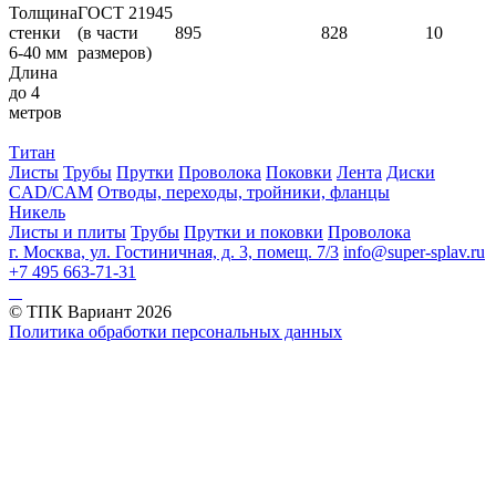
Толщина
ГОСТ 21945
стенки
(в части
895
828
10
6-40 мм
размеров)
Длина
до 4
метров
Титан
Листы
Трубы
Прутки
Проволока
Поковки
Лента
Диски
CAD/CAM
Отводы, переходы, тройники, фланцы
Никель
Листы и плиты
Трубы
Прутки и поковки
Проволока
г. Москва, ул. Гостиничная, д. 3, помещ. 7/3
info@super-splav.ru
+7 495 663-71-31
© ТПК Вариант
2026
Политика обработки персональных данных