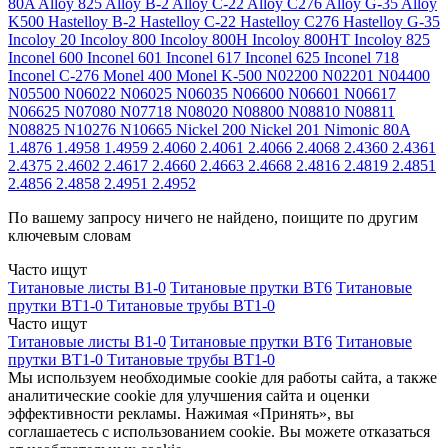
80A
Alloy 825
Alloy B-2
Alloy C-22
Alloy C276
Alloy G-35
Alloy
K500
Hastelloy B-2
Hastelloy C-22
Hastelloy C276
Hastelloy G-35
Incoloy 20
Incoloy 800
Incoloy 800H
Incoloy 800HT
Incoloy 825
Inconel 600
Inconel 601
Inconel 617
Inconel 625
Inconel 718
Inconel C-276
Monel 400
Monel K-500
N02200
N02201
N04400
N05500
N06022
N06025
N06035
N06600
N06601
N06617
N06625
N07080
N07718
N08020
N08800
N08810
N08811
N08825
N10276
N10665
Nickel 200
Nickel 201
Nimonic 80A
1.4876
1.4958
1.4959
2.4060
2.4061
2.4066
2.4068
2.4360
2.4361
2.4375
2.4602
2.4617
2.4660
2.4663
2.4668
2.4816
2.4819
2.4851
2.4856
2.4858
2.4951
2.4952
По вашему запросу ничего не найдено, поищите по другим
ключевым словам
Часто ищут
Титановые листы В1-0
Титановые прутки ВТ6
Титановые
прутки ВТ1-0
Титановые трубы ВТ1-0
Часто ищут
Титановые листы В1-0
Титановые прутки ВТ6
Титановые
прутки ВТ1-0
Титановые трубы ВТ1-0
Мы используем необходимые cookie для работы сайта, а также
аналитические cookie для улучшения сайта и оценки
эффективности рекламы. Нажимая «Принять», вы
соглашаетесь с использованием cookie. Вы можете отказаться