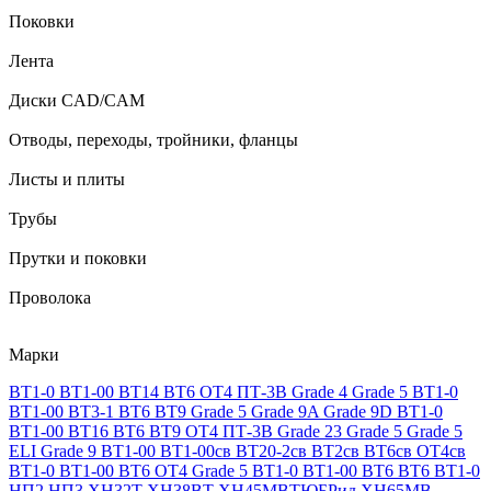
Поковки
Лента
Диски CAD/CAM
Отводы, переходы, тройники, фланцы
Листы и плиты
Трубы
Прутки и поковки
Проволока
Марки
ВТ1-0
ВТ1-00
ВТ14
ВТ6
ОТ4
ПТ-3В
Grade 4
Grade 5
ВТ1-0
ВТ1-00
ВТ3-1
ВТ6
ВТ9
Grade 5
Grade 9A
Grade 9D
ВТ1-0
ВТ1-00
ВТ16
ВТ6
ВТ9
ОТ4
ПТ-3В
Grade 23
Grade 5
Grade 5
ELI
Grade 9
ВТ1-00
ВТ1-00св
ВТ20-2св
ВТ2св
ВТ6св
ОТ4св
ВТ1-0
ВТ1-00
ВТ6
ОТ4
Grade 5
ВТ1-0
ВТ1-00
ВТ6
ВТ6
ВТ1-0
НП2
НП3
ХН32Т
ХН38ВТ
ХН45МВТЮБРид
ХН65МВ