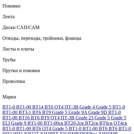
Поковки
Лента
Диски CAD/CAM
Отводы, переходы, тройники, фланцы
Листы и плиты
Трубы
Прутки и поковки
Проволока
Марки
ВТ1-0
ВТ1-00
ВТ14
ВТ6
ОТ4
ПТ-3В
Grade 4
Grade 5
ВТ1-0
ВТ1-00
ВТ3-1
ВТ6
ВТ9
Grade 5
Grade 9A
Grade 9D
ВТ1-0
ВТ1-00
ВТ16
ВТ6
ВТ9
ОТ4
ПТ-3В
Grade 23
Grade 5
Grade 5
ELI
Grade 9
ВТ1-00
ВТ1-00св
ВТ20-2св
ВТ2св
ВТ6св
ОТ4св
ВТ1-0
ВТ1-00
ВТ6
ОТ4
Grade 5
ВТ1-0
ВТ1-00
ВТ6
ВТ6
ВТ1-0
НП2
НП3
ХН32Т
ХН38ВТ
ХН45МВТЮБРид
ХН65МВ