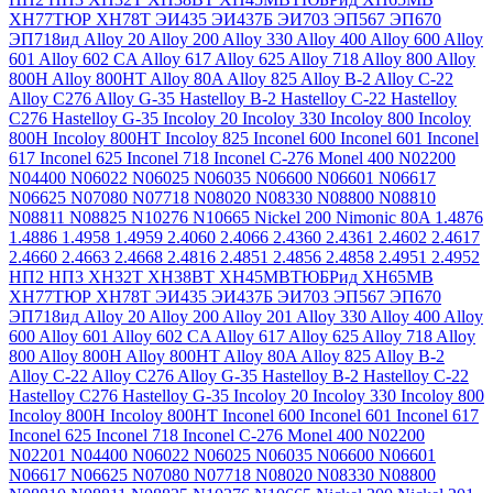
ХН77ТЮР
ХН78Т
ЭИ435
ЭИ437Б
ЭИ703
ЭП567
ЭП670
ЭП718ид
Alloy 20
Alloy 200
Alloy 330
Alloy 400
Alloy 600
Alloy
601
Alloy 602 CA
Alloy 617
Alloy 625
Alloy 718
Alloy 800
Alloy
800H
Alloy 800HT
Alloy 80A
Alloy 825
Alloy B-2
Alloy C-22
Alloy C276
Alloy G-35
Hastelloy B-2
Hastelloy C-22
Hastelloy
C276
Hastelloy G-35
Incoloy 20
Incoloy 330
Incoloy 800
Incoloy
800H
Incoloy 800HT
Incoloy 825
Inconel 600
Inconel 601
Inconel
617
Inconel 625
Inconel 718
Inconel C-276
Monel 400
N02200
N04400
N06022
N06025
N06035
N06600
N06601
N06617
N06625
N07080
N07718
N08020
N08330
N08800
N08810
N08811
N08825
N10276
N10665
Nickel 200
Nimonic 80A
1.4876
1.4886
1.4958
1.4959
2.4060
2.4066
2.4360
2.4361
2.4602
2.4617
2.4660
2.4663
2.4668
2.4816
2.4851
2.4856
2.4858
2.4951
2.4952
НП2
НП3
ХН32Т
ХН38ВТ
ХН45МВТЮБРид
ХН65МВ
ХН77ТЮР
ХН78Т
ЭИ435
ЭИ437Б
ЭИ703
ЭП567
ЭП670
ЭП718ид
Alloy 20
Alloy 200
Alloy 201
Alloy 330
Alloy 400
Alloy
600
Alloy 601
Alloy 602 CA
Alloy 617
Alloy 625
Alloy 718
Alloy
800
Alloy 800H
Alloy 800HT
Alloy 80A
Alloy 825
Alloy B-2
Alloy C-22
Alloy C276
Alloy G-35
Hastelloy B-2
Hastelloy C-22
Hastelloy C276
Hastelloy G-35
Incoloy 20
Incoloy 330
Incoloy 800
Incoloy 800H
Incoloy 800HT
Inconel 600
Inconel 601
Inconel 617
Inconel 625
Inconel 718
Inconel C-276
Monel 400
N02200
N02201
N04400
N06022
N06025
N06035
N06600
N06601
N06617
N06625
N07080
N07718
N08020
N08330
N08800