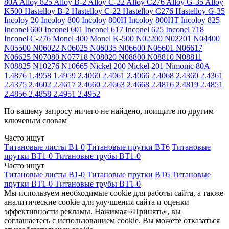
80A
Alloy 825
Alloy B-2
Alloy C-22
Alloy C276
Alloy G-35
Alloy
K500
Hastelloy B-2
Hastelloy C-22
Hastelloy C276
Hastelloy G-35
Incoloy 20
Incoloy 800
Incoloy 800H
Incoloy 800HT
Incoloy 825
Inconel 600
Inconel 601
Inconel 617
Inconel 625
Inconel 718
Inconel C-276
Monel 400
Monel K-500
N02200
N02201
N04400
N05500
N06022
N06025
N06035
N06600
N06601
N06617
N06625
N07080
N07718
N08020
N08800
N08810
N08811
N08825
N10276
N10665
Nickel 200
Nickel 201
Nimonic 80A
1.4876
1.4958
1.4959
2.4060
2.4061
2.4066
2.4068
2.4360
2.4361
2.4375
2.4602
2.4617
2.4660
2.4663
2.4668
2.4816
2.4819
2.4851
2.4856
2.4858
2.4951
2.4952
По вашему запросу ничего не найдено, поищите по другим
ключевым словам
Часто ищут
Титановые листы В1-0
Титановые прутки ВТ6
Титановые
прутки ВТ1-0
Титановые трубы ВТ1-0
Часто ищут
Титановые листы В1-0
Титановые прутки ВТ6
Титановые
прутки ВТ1-0
Титановые трубы ВТ1-0
Мы используем необходимые cookie для работы сайта, а также
аналитические cookie для улучшения сайта и оценки
эффективности рекламы. Нажимая «Принять», вы
соглашаетесь с использованием cookie. Вы можете отказаться