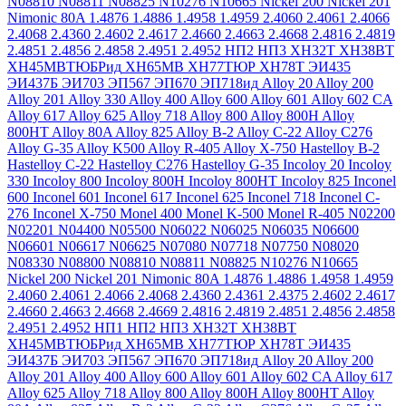
N08810
N08811
N08825
N10276
N10665
Nickel 200
Nickel 201
Nimonic 80A
1.4876
1.4886
1.4958
1.4959
2.4060
2.4061
2.4066
2.4068
2.4360
2.4602
2.4617
2.4660
2.4663
2.4668
2.4816
2.4819
2.4851
2.4856
2.4858
2.4951
2.4952
НП2
НП3
ХН32Т
ХН38ВТ
ХН45МВТЮБРид
ХН65МВ
ХН77ТЮР
ХН78Т
ЭИ435
ЭИ437Б
ЭИ703
ЭП567
ЭП670
ЭП718ид
Alloy 20
Alloy 200
Alloy 201
Alloy 330
Alloy 400
Alloy 600
Alloy 601
Alloy 602 CA
Alloy 617
Alloy 625
Alloy 718
Alloy 800
Alloy 800H
Alloy
800HT
Alloy 80A
Alloy 825
Alloy B-2
Alloy C-22
Alloy C276
Alloy G-35
Alloy K500
Alloy R-405
Alloy X-750
Hastelloy B-2
Hastelloy C-22
Hastelloy C276
Hastelloy G-35
Incoloy 20
Incoloy
330
Incoloy 800
Incoloy 800H
Incoloy 800HT
Incoloy 825
Inconel
600
Inconel 601
Inconel 617
Inconel 625
Inconel 718
Inconel C-
276
Inconel X-750
Monel 400
Monel K-500
Monel R-405
N02200
N02201
N04400
N05500
N06022
N06025
N06035
N06600
N06601
N06617
N06625
N07080
N07718
N07750
N08020
N08330
N08800
N08810
N08811
N08825
N10276
N10665
Nickel 200
Nickel 201
Nimonic 80A
1.4876
1.4886
1.4958
1.4959
2.4060
2.4061
2.4066
2.4068
2.4360
2.4361
2.4375
2.4602
2.4617
2.4660
2.4663
2.4668
2.4669
2.4816
2.4819
2.4851
2.4856
2.4858
2.4951
2.4952
НП1
НП2
НП3
ХН32Т
ХН38ВТ
ХН45МВТЮБРид
ХН65МВ
ХН77ТЮР
ХН78Т
ЭИ435
ЭИ437Б
ЭИ703
ЭП567
ЭП670
ЭП718ид
Alloy 20
Alloy 200
Alloy 201
Alloy 400
Alloy 600
Alloy 601
Alloy 602 CA
Alloy 617
Alloy 625
Alloy 718
Alloy 800
Alloy 800H
Alloy 800HT
Alloy