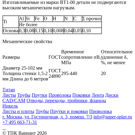
Изготавливаемые из марки BT1‑00 детали не подвергаются
высоким механическим нагрузкам.
Al
Si
Fe
O
H
N
C
Σ прочих
Ti
Не более
Основа
0,3
0,08
0,15
0,10
0,008
0,04
0,05
0,10
Механические свойства
Временное
Относительное
Размеры
ГОСТ
сопротивление σB,
удлинение δ,
МПа
%, не менее
Диаметр 25-102 мм
ГОСТ
Толщина стенки 1,5-2
295-440
20
24890
мм Длина до 6 метров
Титан
Листы
Трубы
Прутки
Проволока
Поковки
Лента
Диски
CAD/CAM
Отводы, переходы, тройники, фланцы
Никель
Листы и плиты
Трубы
Прутки и поковки
Проволока
г. Москва, ул. Гостиничная, д. 3, помещ. 7/3
info@super-splav.ru
+7 495 663-71-31
© ТПК Вариант
2026