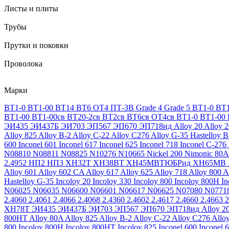
Листы и плиты
Трубы
Прутки и поковки
Проволока
Марки
ВТ1-0
ВТ1-00
ВТ14
ВТ6
ОТ4
ПТ-3В
Grade 4
Grade 5
ВТ1-0
ВТ1
ВТ1-00
ВТ1-00св
ВТ20-2св
ВТ2св
ВТ6св
ОТ4св
ВТ1-0
ВТ1-00
ЭИ435
ЭИ437Б
ЭИ703
ЭП567
ЭП670
ЭП718ид
Alloy 20
Alloy 
Alloy 825
Alloy B-2
Alloy C-22
Alloy C276
Alloy G-35
Hastelloy B
600
Inconel 601
Inconel 617
Inconel 625
Inconel 718
Inconel C-276
N08810
N08811
N08825
N10276
N10665
Nickel 200
Nimonic 80A
2.4952
НП2
НП3
ХН32Т
ХН38ВТ
ХН45МВТЮБРид
ХН65МВ
Alloy 601
Alloy 602 CA
Alloy 617
Alloy 625
Alloy 718
Alloy 800
A
Hastelloy G-35
Incoloy 20
Incoloy 330
Incoloy 800
Incoloy 800H
I
N06025
N06035
N06600
N06601
N06617
N06625
N07080
N0771
2.4060
2.4061
2.4066
2.4068
2.4360
2.4602
2.4617
2.4660
2.4663
2
ХН78Т
ЭИ435
ЭИ437Б
ЭИ703
ЭП567
ЭП670
ЭП718ид
Alloy 2
800HT
Alloy 80A
Alloy 825
Alloy B-2
Alloy C-22
Alloy C276
Allo
800
Incoloy 800H
Incoloy 800HT
Incoloy 825
Inconel 600
Inconel 