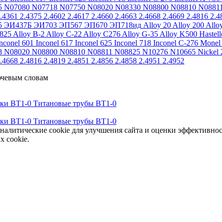
5
N07080
N07718
N07750
N08020
N08330
N08800
N08810
N0881
.4361
2.4375
2.4602
2.4617
2.4660
2.4663
2.4668
2.4669
2.4816
2.4
5
ЭИ437Б
ЭИ703
ЭП567
ЭП670
ЭП718ид
Alloy 20
Alloy 200
Allo
 825
Alloy B-2
Alloy C-22
Alloy C276
Alloy G-35
Alloy K500
Hastel
nconel 601
Inconel 617
Inconel 625
Inconel 718
Inconel C-276
Monel
8
N08020
N08800
N08810
N08811
N08825
N10276
N10665
Nickel 
.4668
2.4816
2.4819
2.4851
2.4856
2.4858
2.4951
2.4952
ючевым словам
тки ВТ1-0
Титановые трубы ВТ1-0
тки ВТ1-0
Титановые трубы ВТ1-0
аналитические cookie для улучшения сайта и оценки эффективно
х cookie.