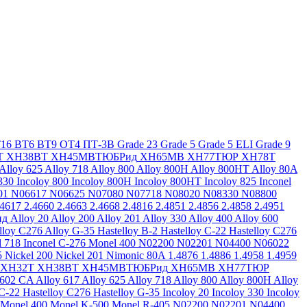
16
ВТ6
ВТ9
ОТ4
ПТ-3В
Grade 23
Grade 5
Grade 5 ELI
Grade 9
Т
ХН38ВТ
ХН45МВТЮБРид
ХН65МВ
ХН77ТЮР
ХН78Т
Alloy 625
Alloy 718
Alloy 800
Alloy 800H
Alloy 800HT
Alloy 80A
330
Incoloy 800
Incoloy 800H
Incoloy 800HT
Incoloy 825
Inconel
01
N06617
N06625
N07080
N07718
N08020
N08330
N08800
.4617
2.4660
2.4663
2.4668
2.4816
2.4851
2.4856
2.4858
2.4951
ид
Alloy 20
Alloy 200
Alloy 201
Alloy 330
Alloy 400
Alloy 600
lloy C276
Alloy G-35
Hastelloy B-2
Hastelloy C-22
Hastelloy C276
l 718
Inconel C-276
Monel 400
N02200
N02201
N04400
N06022
5
Nickel 200
Nickel 201
Nimonic 80A
1.4876
1.4886
1.4958
1.4959
ХН32Т
ХН38ВТ
ХН45МВТЮБРид
ХН65МВ
ХН77ТЮР
 602 CA
Alloy 617
Alloy 625
Alloy 718
Alloy 800
Alloy 800H
Alloy
 C-22
Hastelloy C276
Hastelloy G-35
Incoloy 20
Incoloy 330
Incoloy
Monel 400
Monel K-500
Monel R-405
N02200
N02201
N04400