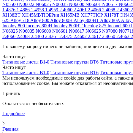
N05500
N06022
N06025
N06035
N06600
N06601
N06617
N0662
1.4876
1.4886
1.4958
1.4959
2.4060
2.4061
2.4066
2.4068
2.4360
2
ХН38ВТ
ХН45МВТЮБРид
ХН65МВ
ХН77ТЮР
ХН78Т
ЭИ43
625
Alloy 718
Alloy 800
Alloy 800H
Alloy 800HT
Alloy 80A
Alloy
Incoloy 800
Incoloy 800H
Incoloy 800HT
Incoloy 825
Inconel 600
I
N06025
N06035
N06600
N06601
N06617
N06625
N07080
N0771
2.4066
2.4068
2.4360
2.4361
2.4375
2.4602
2.4617
2.4660
2.4663
2
По вашему запросу ничего не найдено, поищите по другим кл
Часто ищут
Титановые листы В1-0
Титановые прутки ВТ6
Титановые пру
Часто ищут
Титановые листы В1-0
Титановые прутки ВТ6
Титановые пру
Мы используем необходимые cookie для работы сайта, а также 
использованием cookie. Вы можете отказаться от необязательны
Принять
Отказаться от необязательных
Подробнее
Главная