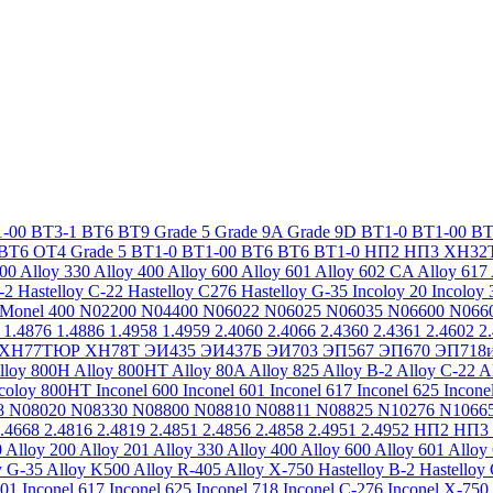
-00
ВТ3-1
ВТ6
ВТ9
Grade 5
Grade 9A
Grade 9D
ВТ1-0
ВТ1-00
ВТ
ВТ6
ОТ4
Grade 5
ВТ1-0
ВТ1-00
ВТ6
ВТ6
ВТ1-0
НП2
НП3
ХН32
200
Alloy 330
Alloy 400
Alloy 600
Alloy 601
Alloy 602 CA
Alloy 617
-2
Hastelloy C-22
Hastelloy C276
Hastelloy G-35
Incoloy 20
Incoloy 
Monel 400
N02200
N04400
N06022
N06025
N06035
N06600
N066
1.4876
1.4886
1.4958
1.4959
2.4060
2.4066
2.4360
2.4361
2.4602
2
ХН77ТЮР
ХН78Т
ЭИ435
ЭИ437Б
ЭИ703
ЭП567
ЭП670
ЭП718
lloy 800H
Alloy 800HT
Alloy 80A
Alloy 825
Alloy B-2
Alloy C-22
A
ncoloy 800HT
Inconel 600
Inconel 601
Inconel 617
Inconel 625
Incone
8
N08020
N08330
N08800
N08810
N08811
N08825
N10276
N1066
.4668
2.4816
2.4819
2.4851
2.4856
2.4858
2.4951
2.4952
НП2
НП3
0
Alloy 200
Alloy 201
Alloy 330
Alloy 400
Alloy 600
Alloy 601
Alloy
y G-35
Alloy K500
Alloy R-405
Alloy X-750
Hastelloy B-2
Hastelloy
601
Inconel 617
Inconel 625
Inconel 718
Inconel C-276
Inconel X-750