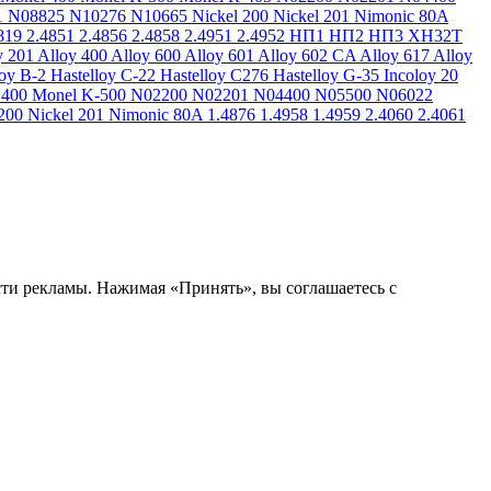
1
N08825
N10276
N10665
Nickel 200
Nickel 201
Nimonic 80A
819
2.4851
2.4856
2.4858
2.4951
2.4952
НП1
НП2
НП3
ХН32Т
y 201
Alloy 400
Alloy 600
Alloy 601
Alloy 602 CA
Alloy 617
Alloy
loy B-2
Hastelloy C-22
Hastelloy C276
Hastelloy G-35
Incoloy 20
 400
Monel K-500
N02200
N02201
N04400
N05500
N06022
200
Nickel 201
Nimonic 80A
1.4876
1.4958
1.4959
2.4060
2.4061
сти рекламы. Нажимая «Принять», вы соглашаетесь с