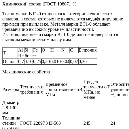
Химический состав (ГОСТ 19807), %
Титан марки BT1-0 относится к категории технических
сплавов, в состав которых не включаются модифицирующие
примеси при выплавке. Металл марки ВТ1‑0 обладает
чрезвычайно высоким уровнем пластичности.
Изготавливаемые из марки ВТ1‑0 детали не подвергаются
высоким механическим нагрузкам.
Al
Si
Fe
O
H
N
C
Σ прочих
Ti
Не более
Основа
0,7
0,10
0,25
0,20
0,010
0,04
0,07
0,30
Механические свойства
Предел
Временное
Относит
Технические
текучести σT,
Размеры
сопротивление σB,
удлинени
требования
МПа, не
МПа
%, не ме
менее
Диаметр
5,8-130
мм
Толщина
стенки
ГОСТ 22897
343-568
245
24
0,5-9 мм