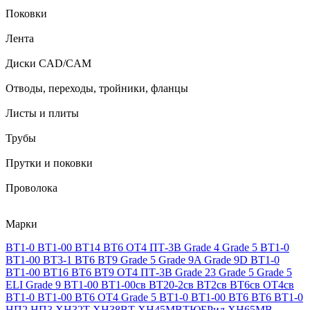
Поковки
Лента
Диски CAD/CAM
Отводы, переходы, тройники, фланцы
Листы и плиты
Трубы
Прутки и поковки
Проволока
Марки
ВТ1-0
ВТ1-00
ВТ14
ВТ6
ОТ4
ПТ-3В
Grade 4
Grade 5
ВТ1-0
ВТ1-00
ВТ3-1
ВТ6
ВТ9
Grade 5
Grade 9A
Grade 9D
ВТ1-0
ВТ1-00
ВТ16
ВТ6
ВТ9
ОТ4
ПТ-3В
Grade 23
Grade 5
Grade 5
ELI
Grade 9
ВТ1-00
ВТ1-00св
ВТ20-2св
ВТ2св
ВТ6св
ОТ4св
ВТ1-0
ВТ1-00
ВТ6
ОТ4
Grade 5
ВТ1-0
ВТ1-00
ВТ6
ВТ6
ВТ1-0
НП2
НП3
ХН32Т
ХН38ВТ
ХН45МВТЮБРид
ХН65МВ