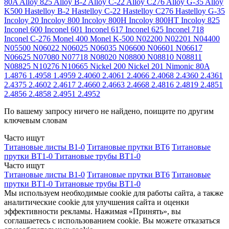
80A
Alloy 825
Alloy B-2
Alloy C-22
Alloy C276
Alloy G-35
Alloy
K500
Hastelloy B-2
Hastelloy C-22
Hastelloy C276
Hastelloy G-35
Incoloy 20
Incoloy 800
Incoloy 800H
Incoloy 800HT
Incoloy 825
Inconel 600
Inconel 601
Inconel 617
Inconel 625
Inconel 718
Inconel C-276
Monel 400
Monel K-500
N02200
N02201
N04400
N05500
N06022
N06025
N06035
N06600
N06601
N06617
N06625
N07080
N07718
N08020
N08800
N08810
N08811
N08825
N10276
N10665
Nickel 200
Nickel 201
Nimonic 80A
1.4876
1.4958
1.4959
2.4060
2.4061
2.4066
2.4068
2.4360
2.4361
2.4375
2.4602
2.4617
2.4660
2.4663
2.4668
2.4816
2.4819
2.4851
2.4856
2.4858
2.4951
2.4952
По вашему запросу ничего не найдено, поищите по другим
ключевым словам
Часто ищут
Титановые листы В1-0
Титановые прутки ВТ6
Титановые
прутки ВТ1-0
Титановые трубы ВТ1-0
Часто ищут
Титановые листы В1-0
Титановые прутки ВТ6
Титановые
прутки ВТ1-0
Титановые трубы ВТ1-0
Мы используем необходимые cookie для работы сайта, а также
аналитические cookie для улучшения сайта и оценки
эффективности рекламы. Нажимая «Принять», вы
соглашаетесь с использованием cookie. Вы можете отказаться