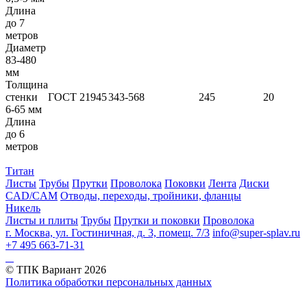
Длина
до 7
метров
Диаметр
83-480
мм
Толщина
стенки
ГОСТ 21945
343-568
245
20
6-65 мм
Длина
до 6
метров
Титан
Листы
Трубы
Прутки
Проволока
Поковки
Лента
Диски
CAD/CAM
Отводы, переходы, тройники, фланцы
Никель
Листы и плиты
Трубы
Прутки и поковки
Проволока
г. Москва, ул. Гостиничная, д. 3, помещ. 7/3
info@super-splav.ru
+7 495 663-71-31
© ТПК Вариант
2026
Политика обработки персональных данных