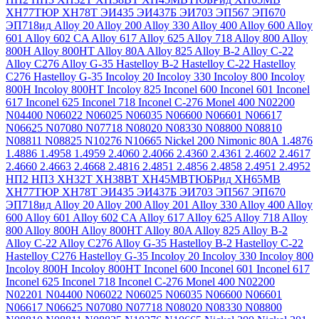
ХН77ТЮР
ХН78Т
ЭИ435
ЭИ437Б
ЭИ703
ЭП567
ЭП670
ЭП718ид
Alloy 20
Alloy 200
Alloy 330
Alloy 400
Alloy 600
Alloy
601
Alloy 602 CA
Alloy 617
Alloy 625
Alloy 718
Alloy 800
Alloy
800H
Alloy 800HT
Alloy 80A
Alloy 825
Alloy B-2
Alloy C-22
Alloy C276
Alloy G-35
Hastelloy B-2
Hastelloy C-22
Hastelloy
C276
Hastelloy G-35
Incoloy 20
Incoloy 330
Incoloy 800
Incoloy
800H
Incoloy 800HT
Incoloy 825
Inconel 600
Inconel 601
Inconel
617
Inconel 625
Inconel 718
Inconel C-276
Monel 400
N02200
N04400
N06022
N06025
N06035
N06600
N06601
N06617
N06625
N07080
N07718
N08020
N08330
N08800
N08810
N08811
N08825
N10276
N10665
Nickel 200
Nimonic 80A
1.4876
1.4886
1.4958
1.4959
2.4060
2.4066
2.4360
2.4361
2.4602
2.4617
2.4660
2.4663
2.4668
2.4816
2.4851
2.4856
2.4858
2.4951
2.4952
НП2
НП3
ХН32Т
ХН38ВТ
ХН45МВТЮБРид
ХН65МВ
ХН77ТЮР
ХН78Т
ЭИ435
ЭИ437Б
ЭИ703
ЭП567
ЭП670
ЭП718ид
Alloy 20
Alloy 200
Alloy 201
Alloy 330
Alloy 400
Alloy
600
Alloy 601
Alloy 602 CA
Alloy 617
Alloy 625
Alloy 718
Alloy
800
Alloy 800H
Alloy 800HT
Alloy 80A
Alloy 825
Alloy B-2
Alloy C-22
Alloy C276
Alloy G-35
Hastelloy B-2
Hastelloy C-22
Hastelloy C276
Hastelloy G-35
Incoloy 20
Incoloy 330
Incoloy 800
Incoloy 800H
Incoloy 800HT
Inconel 600
Inconel 601
Inconel 617
Inconel 625
Inconel 718
Inconel C-276
Monel 400
N02200
N02201
N04400
N06022
N06025
N06035
N06600
N06601
N06617
N06625
N07080
N07718
N08020
N08330
N08800