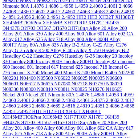
N08810
N08811
N08825
N10276
N10665
Nickel 200
Nickel 201
Nimonic 80A
1.4876
1.4886
1.4958
1.4959
2.4060
2.4061
2.4066
2.4068
2.4360
2.4602
2.4617
2.4660
2.4663
2.4668
2.4816
2.4819
2.4851
2.4856
2.4858
2.4951
2.4952
НП2
НП3
ХН32Т
ХН38ВТ
ХН45МВТЮБРид
ХН65МВ
ХН77ТЮР
ХН78Т
ЭИ435
ЭИ437Б
ЭИ703
ЭП567
ЭП670
ЭП718ид
Alloy 20
Alloy 200
Alloy 201
Alloy 330
Alloy 400
Alloy 600
Alloy 601
Alloy 602 CA
Alloy 617
Alloy 625
Alloy 718
Alloy 800
Alloy 800H
Alloy
800HT
Alloy 80A
Alloy 825
Alloy B-2
Alloy C-22
Alloy C276
Alloy G-35
Alloy K500
Alloy R-405
Alloy X-750
Hastelloy B-2
Hastelloy C-22
Hastelloy C276
Hastelloy G-35
Incoloy 20
Incoloy
330
Incoloy 800
Incoloy 800H
Incoloy 800HT
Incoloy 825
Inconel
600
Inconel 601
Inconel 617
Inconel 625
Inconel 718
Inconel C-
276
Inconel X-750
Monel 400
Monel K-500
Monel R-405
N02200
N02201
N04400
N05500
N06022
N06025
N06035
N06600
N06601
N06617
N06625
N07080
N07718
N07750
N08020
N08330
N08800
N08810
N08811
N08825
N10276
N10665
Nickel 200
Nickel 201
Nimonic 80A
1.4876
1.4886
1.4958
1.4959
2.4060
2.4061
2.4066
2.4068
2.4360
2.4361
2.4375
2.4602
2.4617
2.4660
2.4663
2.4668
2.4669
2.4816
2.4819
2.4851
2.4856
2.4858
2.4951
2.4952
НП1
НП2
НП3
ХН32Т
ХН38ВТ
ХН45МВТЮБРид
ХН65МВ
ХН77ТЮР
ХН78Т
ЭИ435
ЭИ437Б
ЭИ703
ЭП567
ЭП670
ЭП718ид
Alloy 20
Alloy 200
Alloy 201
Alloy 400
Alloy 600
Alloy 601
Alloy 602 CA
Alloy 617
Alloy 625
Alloy 718
Alloy 800
Alloy 800H
Alloy 800HT
Alloy