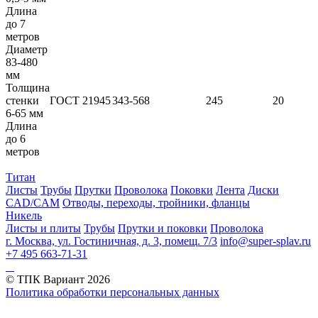
Длина
до 7
метров
Диаметр
83-480
мм
Толщина
стенки
ГОСТ 21945
343-568
245
20
6-65 мм
Длина
до 6
метров
Титан
Листы
Трубы
Прутки
Проволока
Поковки
Лента
Диски
CAD/CAM
Отводы, переходы, тройники, фланцы
Никель
Листы и плиты
Трубы
Прутки и поковки
Проволока
г. Москва, ул. Гостиничная, д. 3, помещ. 7/3
info@super-splav.ru
+7 495 663-71-31
© ТПК Вариант
2026
Политика обработки персональных данных