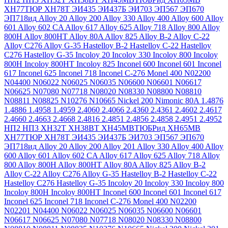
ХН77ТЮР
ХН78Т
ЭИ435
ЭИ437Б
ЭИ703
ЭП567
ЭП670
ЭП718ид
Alloy 20
Alloy 200
Alloy 330
Alloy 400
Alloy 600
Alloy
601
Alloy 602 CA
Alloy 617
Alloy 625
Alloy 718
Alloy 800
Alloy
800H
Alloy 800HT
Alloy 80A
Alloy 825
Alloy B-2
Alloy C-22
Alloy C276
Alloy G-35
Hastelloy B-2
Hastelloy C-22
Hastelloy
C276
Hastelloy G-35
Incoloy 20
Incoloy 330
Incoloy 800
Incoloy
800H
Incoloy 800HT
Incoloy 825
Inconel 600
Inconel 601
Inconel
617
Inconel 625
Inconel 718
Inconel C-276
Monel 400
N02200
N04400
N06022
N06025
N06035
N06600
N06601
N06617
N06625
N07080
N07718
N08020
N08330
N08800
N08810
N08811
N08825
N10276
N10665
Nickel 200
Nimonic 80A
1.4876
1.4886
1.4958
1.4959
2.4060
2.4066
2.4360
2.4361
2.4602
2.4617
2.4660
2.4663
2.4668
2.4816
2.4851
2.4856
2.4858
2.4951
2.4952
НП2
НП3
ХН32Т
ХН38ВТ
ХН45МВТЮБРид
ХН65МВ
ХН77ТЮР
ХН78Т
ЭИ435
ЭИ437Б
ЭИ703
ЭП567
ЭП670
ЭП718ид
Alloy 20
Alloy 200
Alloy 201
Alloy 330
Alloy 400
Alloy
600
Alloy 601
Alloy 602 CA
Alloy 617
Alloy 625
Alloy 718
Alloy
800
Alloy 800H
Alloy 800HT
Alloy 80A
Alloy 825
Alloy B-2
Alloy C-22
Alloy C276
Alloy G-35
Hastelloy B-2
Hastelloy C-22
Hastelloy C276
Hastelloy G-35
Incoloy 20
Incoloy 330
Incoloy 800
Incoloy 800H
Incoloy 800HT
Inconel 600
Inconel 601
Inconel 617
Inconel 625
Inconel 718
Inconel C-276
Monel 400
N02200
N02201
N04400
N06022
N06025
N06035
N06600
N06601
N06617
N06625
N07080
N07718
N08020
N08330
N08800