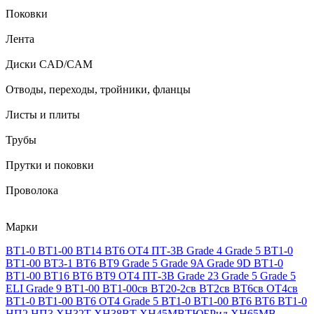
Поковки
Лента
Диски CAD/CAM
Отводы, переходы, тройники, фланцы
Листы и плиты
Трубы
Прутки и поковки
Проволока
Марки
ВТ1-0
ВТ1-00
ВТ14
ВТ6
ОТ4
ПТ-3В
Grade 4
Grade 5
ВТ1-0
ВТ1-00
ВТ3-1
ВТ6
ВТ9
Grade 5
Grade 9A
Grade 9D
ВТ1-0
ВТ1-00
ВТ16
ВТ6
ВТ9
ОТ4
ПТ-3В
Grade 23
Grade 5
Grade 5
ELI
Grade 9
ВТ1-00
ВТ1-00св
ВТ20-2св
ВТ2св
ВТ6св
ОТ4св
ВТ1-0
ВТ1-00
ВТ6
ОТ4
Grade 5
ВТ1-0
ВТ1-00
ВТ6
ВТ6
ВТ1-0
НП2
НП3
ХН32Т
ХН38ВТ
ХН45МВТЮБРид
ХН65МВ