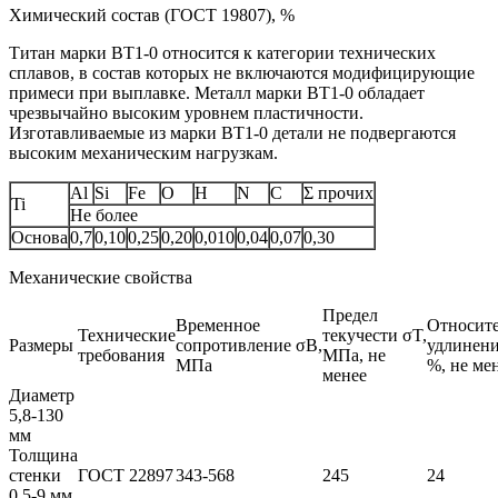
Химический состав (ГОСТ 19807), %
Титан марки BT1-0 относится к категории технических
сплавов, в состав которых не включаются модифицирующие
примеси при выплавке. Металл марки ВТ1‑0 обладает
чрезвычайно высоким уровнем пластичности.
Изготавливаемые из марки ВТ1‑0 детали не подвергаются
высоким механическим нагрузкам.
Al
Si
Fe
O
H
N
C
Σ прочих
Ti
Не более
Основа
0,7
0,10
0,25
0,20
0,010
0,04
0,07
0,30
Механические свойства
Предел
Временное
Относит
Технические
текучести σT,
Размеры
сопротивление σB,
удлинени
требования
МПа, не
МПа
%, не ме
менее
Диаметр
5,8-130
мм
Толщина
стенки
ГОСТ 22897
343-568
245
24
0,5-9 мм