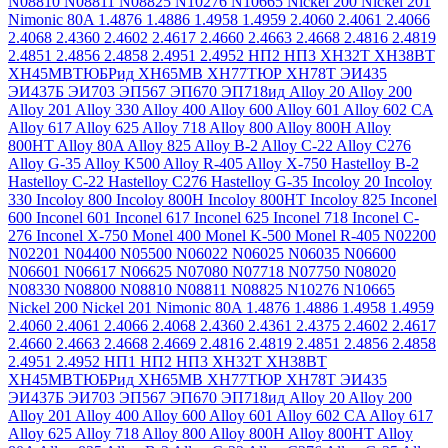
N08810
N08811
N08825
N10276
N10665
Nickel 200
Nickel 201
Nimonic 80A
1.4876
1.4886
1.4958
1.4959
2.4060
2.4061
2.4066
2.4068
2.4360
2.4602
2.4617
2.4660
2.4663
2.4668
2.4816
2.4819
2.4851
2.4856
2.4858
2.4951
2.4952
НП2
НП3
ХН32Т
ХН38ВТ
ХН45МВТЮБРид
ХН65МВ
ХН77ТЮР
ХН78Т
ЭИ435
ЭИ437Б
ЭИ703
ЭП567
ЭП670
ЭП718ид
Alloy 20
Alloy 200
Alloy 201
Alloy 330
Alloy 400
Alloy 600
Alloy 601
Alloy 602 CA
Alloy 617
Alloy 625
Alloy 718
Alloy 800
Alloy 800H
Alloy
800HT
Alloy 80A
Alloy 825
Alloy B-2
Alloy C-22
Alloy C276
Alloy G-35
Alloy K500
Alloy R-405
Alloy X-750
Hastelloy B-2
Hastelloy C-22
Hastelloy C276
Hastelloy G-35
Incoloy 20
Incoloy
330
Incoloy 800
Incoloy 800H
Incoloy 800HT
Incoloy 825
Inconel
600
Inconel 601
Inconel 617
Inconel 625
Inconel 718
Inconel C-
276
Inconel X-750
Monel 400
Monel K-500
Monel R-405
N02200
N02201
N04400
N05500
N06022
N06025
N06035
N06600
N06601
N06617
N06625
N07080
N07718
N07750
N08020
N08330
N08800
N08810
N08811
N08825
N10276
N10665
Nickel 200
Nickel 201
Nimonic 80A
1.4876
1.4886
1.4958
1.4959
2.4060
2.4061
2.4066
2.4068
2.4360
2.4361
2.4375
2.4602
2.4617
2.4660
2.4663
2.4668
2.4669
2.4816
2.4819
2.4851
2.4856
2.4858
2.4951
2.4952
НП1
НП2
НП3
ХН32Т
ХН38ВТ
ХН45МВТЮБРид
ХН65МВ
ХН77ТЮР
ХН78Т
ЭИ435
ЭИ437Б
ЭИ703
ЭП567
ЭП670
ЭП718ид
Alloy 20
Alloy 200
Alloy 201
Alloy 400
Alloy 600
Alloy 601
Alloy 602 CA
Alloy 617
Alloy 625
Alloy 718
Alloy 800
Alloy 800H
Alloy 800HT
Alloy