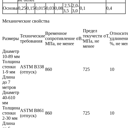
2,5-
2,0-
Основа
0,25
0,15
0,015
0,03
0,08
0,1
0,4
3,5
3,0
Механические свойства
Предел
Временное
Относит
Технические
текучести σT,
Размеры
сопротивление σB,
удлинени
требования
МПа, не
МПа, не менее
%, не ме
менее
Диаметр
10-89 мм
Толщина
стенки
ASTM B338
860
725
10
1-9 мм
(отпуск)
Длина
до 7
метров
Диаметр
40-610
мм
Толщина
ASTM B861
стенки
860
725
10
(отпуск)
2-30 мм
Длина