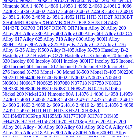
N08810
N08811
N08825
N10276
N10665
Nickel 200
Nickel 201
Nimonic 80A
1.4876
1.4886
1.4958
1.4959
2.4060
2.4061
2.4066
2.4068
2.4360
2.4602
2.4617
2.4660
2.4663
2.4668
2.4816
2.4819
2.4851
2.4856
2.4858
2.4951
2.4952
НП2
НП3
ХН32Т
ХН38ВТ
ХН45МВТЮБРид
ХН65МВ
ХН77ТЮР
ХН78Т
ЭИ435
ЭИ437Б
ЭИ703
ЭП567
ЭП670
ЭП718ид
Alloy 20
Alloy 200
Alloy 201
Alloy 330
Alloy 400
Alloy 600
Alloy 601
Alloy 602 CA
Alloy 617
Alloy 625
Alloy 718
Alloy 800
Alloy 800H
Alloy
800HT
Alloy 80A
Alloy 825
Alloy B-2
Alloy C-22
Alloy C276
Alloy G-35
Alloy K500
Alloy R-405
Alloy X-750
Hastelloy B-2
Hastelloy C-22
Hastelloy C276
Hastelloy G-35
Incoloy 20
Incoloy
330
Incoloy 800
Incoloy 800H
Incoloy 800HT
Incoloy 825
Inconel
600
Inconel 601
Inconel 617
Inconel 625
Inconel 718
Inconel C-
276
Inconel X-750
Monel 400
Monel K-500
Monel R-405
N02200
N02201
N04400
N05500
N06022
N06025
N06035
N06600
N06601
N06617
N06625
N07080
N07718
N07750
N08020
N08330
N08800
N08810
N08811
N08825
N10276
N10665
Nickel 200
Nickel 201
Nimonic 80A
1.4876
1.4886
1.4958
1.4959
2.4060
2.4061
2.4066
2.4068
2.4360
2.4361
2.4375
2.4602
2.4617
2.4660
2.4663
2.4668
2.4669
2.4816
2.4819
2.4851
2.4856
2.4858
2.4951
2.4952
НП1
НП2
НП3
ХН32Т
ХН38ВТ
ХН45МВТЮБРид
ХН65МВ
ХН77ТЮР
ХН78Т
ЭИ435
ЭИ437Б
ЭИ703
ЭП567
ЭП670
ЭП718ид
Alloy 20
Alloy 200
Alloy 201
Alloy 400
Alloy 600
Alloy 601
Alloy 602 CA
Alloy 617
Alloy 625
Alloy 718
Alloy 800
Alloy 800H
Alloy 800HT
Alloy