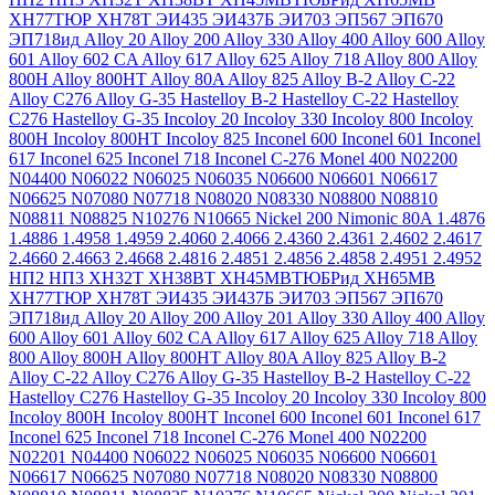
ХН77ТЮР
ХН78Т
ЭИ435
ЭИ437Б
ЭИ703
ЭП567
ЭП670
ЭП718ид
Alloy 20
Alloy 200
Alloy 330
Alloy 400
Alloy 600
Alloy
601
Alloy 602 CA
Alloy 617
Alloy 625
Alloy 718
Alloy 800
Alloy
800H
Alloy 800HT
Alloy 80A
Alloy 825
Alloy B-2
Alloy C-22
Alloy C276
Alloy G-35
Hastelloy B-2
Hastelloy C-22
Hastelloy
C276
Hastelloy G-35
Incoloy 20
Incoloy 330
Incoloy 800
Incoloy
800H
Incoloy 800HT
Incoloy 825
Inconel 600
Inconel 601
Inconel
617
Inconel 625
Inconel 718
Inconel C-276
Monel 400
N02200
N04400
N06022
N06025
N06035
N06600
N06601
N06617
N06625
N07080
N07718
N08020
N08330
N08800
N08810
N08811
N08825
N10276
N10665
Nickel 200
Nimonic 80A
1.4876
1.4886
1.4958
1.4959
2.4060
2.4066
2.4360
2.4361
2.4602
2.4617
2.4660
2.4663
2.4668
2.4816
2.4851
2.4856
2.4858
2.4951
2.4952
НП2
НП3
ХН32Т
ХН38ВТ
ХН45МВТЮБРид
ХН65МВ
ХН77ТЮР
ХН78Т
ЭИ435
ЭИ437Б
ЭИ703
ЭП567
ЭП670
ЭП718ид
Alloy 20
Alloy 200
Alloy 201
Alloy 330
Alloy 400
Alloy
600
Alloy 601
Alloy 602 CA
Alloy 617
Alloy 625
Alloy 718
Alloy
800
Alloy 800H
Alloy 800HT
Alloy 80A
Alloy 825
Alloy B-2
Alloy C-22
Alloy C276
Alloy G-35
Hastelloy B-2
Hastelloy C-22
Hastelloy C276
Hastelloy G-35
Incoloy 20
Incoloy 330
Incoloy 800
Incoloy 800H
Incoloy 800HT
Inconel 600
Inconel 601
Inconel 617
Inconel 625
Inconel 718
Inconel C-276
Monel 400
N02200
N02201
N04400
N06022
N06025
N06035
N06600
N06601
N06617
N06625
N07080
N07718
N08020
N08330
N08800