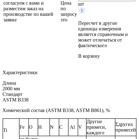
согласуем с вами и
Цена
шт
разместим заказ на
по
производстве по вашей
запросу
заявке
это
Пересчет в другие
единицы измерения
является справочным и
может отличаться от
фактического
В корзину
Характеристики
Длина
2000 мм
Стандарт
ASTM B338
Химический состав (ASTM B338, ASTM B861), %
Другие
Σдругих
Fe
O
H
N
C
Al
V
примеси,
примесей
Ti
каждого
не более