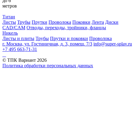
до 6
метров
Титан
Листы
Трубы
Прутки
Проволока
Поковки
Лента
Диски
CAD/CAM
Отводы, переходы, тройники, фланцы
Никель
Листы и плиты
Трубы
Прутки и поковки
Проволока
г. Москва, ул. Гостиничная, д. 3, помещ. 7/3
info@super-splav.ru
+7 495 663-71-31
© ТПК Вариант
2026
Политика обработки персональных данных