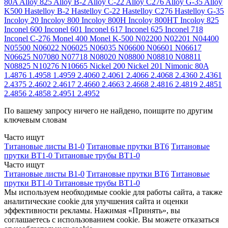
80A
Alloy 825
Alloy B-2
Alloy C-22
Alloy C276
Alloy G-35
Alloy
K500
Hastelloy B-2
Hastelloy C-22
Hastelloy C276
Hastelloy G-35
Incoloy 20
Incoloy 800
Incoloy 800H
Incoloy 800HT
Incoloy 825
Inconel 600
Inconel 601
Inconel 617
Inconel 625
Inconel 718
Inconel C-276
Monel 400
Monel K-500
N02200
N02201
N04400
N05500
N06022
N06025
N06035
N06600
N06601
N06617
N06625
N07080
N07718
N08020
N08800
N08810
N08811
N08825
N10276
N10665
Nickel 200
Nickel 201
Nimonic 80A
1.4876
1.4958
1.4959
2.4060
2.4061
2.4066
2.4068
2.4360
2.4361
2.4375
2.4602
2.4617
2.4660
2.4663
2.4668
2.4816
2.4819
2.4851
2.4856
2.4858
2.4951
2.4952
По вашему запросу ничего не найдено, поищите по другим
ключевым словам
Часто ищут
Титановые листы В1-0
Титановые прутки ВТ6
Титановые
прутки ВТ1-0
Титановые трубы ВТ1-0
Часто ищут
Титановые листы В1-0
Титановые прутки ВТ6
Титановые
прутки ВТ1-0
Титановые трубы ВТ1-0
Мы используем необходимые cookie для работы сайта, а также
аналитические cookie для улучшения сайта и оценки
эффективности рекламы. Нажимая «Принять», вы
соглашаетесь с использованием cookie. Вы можете отказаться