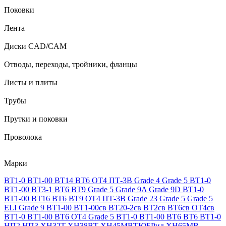
Поковки
Лента
Диски CAD/CAM
Отводы, переходы, тройники, фланцы
Листы и плиты
Трубы
Прутки и поковки
Проволока
Марки
ВТ1-0
ВТ1-00
ВТ14
ВТ6
ОТ4
ПТ-3В
Grade 4
Grade 5
ВТ1-0
ВТ1-00
ВТ3-1
ВТ6
ВТ9
Grade 5
Grade 9A
Grade 9D
ВТ1-0
ВТ1-00
ВТ16
ВТ6
ВТ9
ОТ4
ПТ-3В
Grade 23
Grade 5
Grade 5
ELI
Grade 9
ВТ1-00
ВТ1-00св
ВТ20-2св
ВТ2св
ВТ6св
ОТ4св
ВТ1-0
ВТ1-00
ВТ6
ОТ4
Grade 5
ВТ1-0
ВТ1-00
ВТ6
ВТ6
ВТ1-0
НП2
НП3
ХН32Т
ХН38ВТ
ХН45МВТЮБРид
ХН65МВ