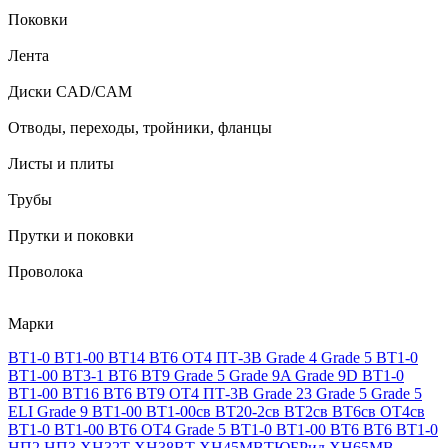
Поковки
Лента
Диски CAD/CAM
Отводы, переходы, тройники, фланцы
Листы и плиты
Трубы
Прутки и поковки
Проволока
Марки
ВТ1-0
ВТ1-00
ВТ14
ВТ6
ОТ4
ПТ-3В
Grade 4
Grade 5
ВТ1-0
ВТ1-00
ВТ3-1
ВТ6
ВТ9
Grade 5
Grade 9A
Grade 9D
ВТ1-0
ВТ1-00
ВТ16
ВТ6
ВТ9
ОТ4
ПТ-3В
Grade 23
Grade 5
Grade 5
ELI
Grade 9
ВТ1-00
ВТ1-00св
ВТ20-2св
ВТ2св
ВТ6св
ОТ4св
ВТ1-0
ВТ1-00
ВТ6
ОТ4
Grade 5
ВТ1-0
ВТ1-00
ВТ6
ВТ6
ВТ1-0
НП2
НП3
ХН32Т
ХН38ВТ
ХН45МВТЮБРид
ХН65МВ