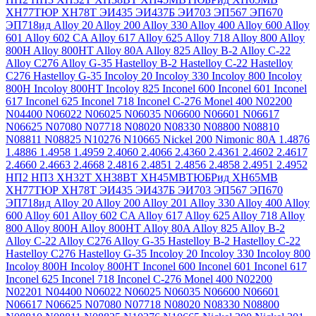
ХН77ТЮР
ХН78Т
ЭИ435
ЭИ437Б
ЭИ703
ЭП567
ЭП670
ЭП718ид
Alloy 20
Alloy 200
Alloy 330
Alloy 400
Alloy 600
Alloy
601
Alloy 602 CA
Alloy 617
Alloy 625
Alloy 718
Alloy 800
Alloy
800H
Alloy 800HT
Alloy 80A
Alloy 825
Alloy B-2
Alloy C-22
Alloy C276
Alloy G-35
Hastelloy B-2
Hastelloy C-22
Hastelloy
C276
Hastelloy G-35
Incoloy 20
Incoloy 330
Incoloy 800
Incoloy
800H
Incoloy 800HT
Incoloy 825
Inconel 600
Inconel 601
Inconel
617
Inconel 625
Inconel 718
Inconel C-276
Monel 400
N02200
N04400
N06022
N06025
N06035
N06600
N06601
N06617
N06625
N07080
N07718
N08020
N08330
N08800
N08810
N08811
N08825
N10276
N10665
Nickel 200
Nimonic 80A
1.4876
1.4886
1.4958
1.4959
2.4060
2.4066
2.4360
2.4361
2.4602
2.4617
2.4660
2.4663
2.4668
2.4816
2.4851
2.4856
2.4858
2.4951
2.4952
НП2
НП3
ХН32Т
ХН38ВТ
ХН45МВТЮБРид
ХН65МВ
ХН77ТЮР
ХН78Т
ЭИ435
ЭИ437Б
ЭИ703
ЭП567
ЭП670
ЭП718ид
Alloy 20
Alloy 200
Alloy 201
Alloy 330
Alloy 400
Alloy
600
Alloy 601
Alloy 602 CA
Alloy 617
Alloy 625
Alloy 718
Alloy
800
Alloy 800H
Alloy 800HT
Alloy 80A
Alloy 825
Alloy B-2
Alloy C-22
Alloy C276
Alloy G-35
Hastelloy B-2
Hastelloy C-22
Hastelloy C276
Hastelloy G-35
Incoloy 20
Incoloy 330
Incoloy 800
Incoloy 800H
Incoloy 800HT
Inconel 600
Inconel 601
Inconel 617
Inconel 625
Inconel 718
Inconel C-276
Monel 400
N02200
N02201
N04400
N06022
N06025
N06035
N06600
N06601
N06617
N06625
N07080
N07718
N08020
N08330
N08800