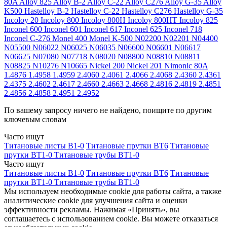
80A
Alloy 825
Alloy B-2
Alloy C-22
Alloy C276
Alloy G-35
Alloy
K500
Hastelloy B-2
Hastelloy C-22
Hastelloy C276
Hastelloy G-35
Incoloy 20
Incoloy 800
Incoloy 800H
Incoloy 800HT
Incoloy 825
Inconel 600
Inconel 601
Inconel 617
Inconel 625
Inconel 718
Inconel C-276
Monel 400
Monel K-500
N02200
N02201
N04400
N05500
N06022
N06025
N06035
N06600
N06601
N06617
N06625
N07080
N07718
N08020
N08800
N08810
N08811
N08825
N10276
N10665
Nickel 200
Nickel 201
Nimonic 80A
1.4876
1.4958
1.4959
2.4060
2.4061
2.4066
2.4068
2.4360
2.4361
2.4375
2.4602
2.4617
2.4660
2.4663
2.4668
2.4816
2.4819
2.4851
2.4856
2.4858
2.4951
2.4952
По вашему запросу ничего не найдено, поищите по другим
ключевым словам
Часто ищут
Титановые листы В1-0
Титановые прутки ВТ6
Титановые
прутки ВТ1-0
Титановые трубы ВТ1-0
Часто ищут
Титановые листы В1-0
Титановые прутки ВТ6
Титановые
прутки ВТ1-0
Титановые трубы ВТ1-0
Мы используем необходимые cookie для работы сайта, а также
аналитические cookie для улучшения сайта и оценки
эффективности рекламы. Нажимая «Принять», вы
соглашаетесь с использованием cookie. Вы можете отказаться