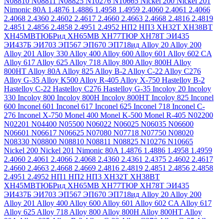
N08810
N08811
N08825
N10276
N10665
Nickel 200
Nickel 201
Nimonic 80A
1.4876
1.4886
1.4958
1.4959
2.4060
2.4061
2.4066
2.4068
2.4360
2.4602
2.4617
2.4660
2.4663
2.4668
2.4816
2.4819
2.4851
2.4856
2.4858
2.4951
2.4952
НП2
НП3
ХН32Т
ХН38ВТ
ХН45МВТЮБРид
ХН65МВ
ХН77ТЮР
ХН78Т
ЭИ435
ЭИ437Б
ЭИ703
ЭП567
ЭП670
ЭП718ид
Alloy 20
Alloy 200
Alloy 201
Alloy 330
Alloy 400
Alloy 600
Alloy 601
Alloy 602 CA
Alloy 617
Alloy 625
Alloy 718
Alloy 800
Alloy 800H
Alloy
800HT
Alloy 80A
Alloy 825
Alloy B-2
Alloy C-22
Alloy C276
Alloy G-35
Alloy K500
Alloy R-405
Alloy X-750
Hastelloy B-2
Hastelloy C-22
Hastelloy C276
Hastelloy G-35
Incoloy 20
Incoloy
330
Incoloy 800
Incoloy 800H
Incoloy 800HT
Incoloy 825
Inconel
600
Inconel 601
Inconel 617
Inconel 625
Inconel 718
Inconel C-
276
Inconel X-750
Monel 400
Monel K-500
Monel R-405
N02200
N02201
N04400
N05500
N06022
N06025
N06035
N06600
N06601
N06617
N06625
N07080
N07718
N07750
N08020
N08330
N08800
N08810
N08811
N08825
N10276
N10665
Nickel 200
Nickel 201
Nimonic 80A
1.4876
1.4886
1.4958
1.4959
2.4060
2.4061
2.4066
2.4068
2.4360
2.4361
2.4375
2.4602
2.4617
2.4660
2.4663
2.4668
2.4669
2.4816
2.4819
2.4851
2.4856
2.4858
2.4951
2.4952
НП1
НП2
НП3
ХН32Т
ХН38ВТ
ХН45МВТЮБРид
ХН65МВ
ХН77ТЮР
ХН78Т
ЭИ435
ЭИ437Б
ЭИ703
ЭП567
ЭП670
ЭП718ид
Alloy 20
Alloy 200
Alloy 201
Alloy 400
Alloy 600
Alloy 601
Alloy 602 CA
Alloy 617
Alloy 625
Alloy 718
Alloy 800
Alloy 800H
Alloy 800HT
Alloy