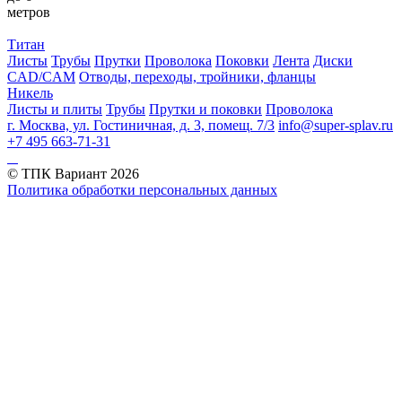
метров
Титан
Листы
Трубы
Прутки
Проволока
Поковки
Лента
Диски
CAD/CAM
Отводы, переходы, тройники, фланцы
Никель
Листы и плиты
Трубы
Прутки и поковки
Проволока
г. Москва, ул. Гостиничная, д. 3, помещ. 7/3
info@super-splav.ru
+7 495 663-71-31
© ТПК Вариант
2026
Политика обработки персональных данных