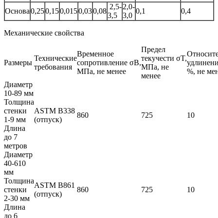
2,5-
2,0-
Основа
0,25
0,15
0,015
0,03
0,08
0,1
0,4
3,5
3,0
Механические свойства
Предел
Временное
Относит
Технические
текучести σT,
Размеры
сопротивление σB,
удлинени
требования
МПа, не
МПа, не менее
%, не ме
менее
Диаметр
10-89 мм
Толщина
стенки
ASTM B338
860
725
10
1-9 мм
(отпуск)
Длина
до 7
метров
Диаметр
40-610
мм
Толщина
ASTM B861
стенки
860
725
10
(отпуск)
2-30 мм
Длина
до 6