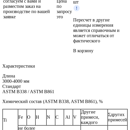
согласуем с вами и
Цена
шт
разместим заказ на
по
производстве по вашей
запросу
заявке
это
Пересчет в другие
единицы измерения
является справочным и
может отличаться от
фактического
В корзину
Характеристики
Длина
3000-4000 мм
Стандарт
ASTM B338 / ASTM B861
Химический состав (ASTM B338, ASTM B861), %
Другие
Σдругих
Fe
O
H
N
C
Al
V
примеси,
примесей
Ti
каждого
не более