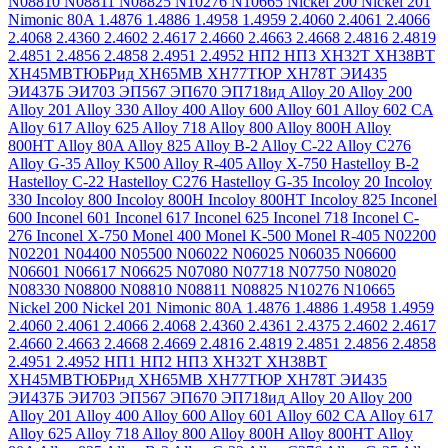
N08810
N08811
N08825
N10276
N10665
Nickel 200
Nickel 201
Nimonic 80A
1.4876
1.4886
1.4958
1.4959
2.4060
2.4061
2.4066
2.4068
2.4360
2.4602
2.4617
2.4660
2.4663
2.4668
2.4816
2.4819
2.4851
2.4856
2.4858
2.4951
2.4952
НП2
НП3
ХН32Т
ХН38ВТ
ХН45МВТЮБРид
ХН65МВ
ХН77ТЮР
ХН78Т
ЭИ435
ЭИ437Б
ЭИ703
ЭП567
ЭП670
ЭП718ид
Alloy 20
Alloy 200
Alloy 201
Alloy 330
Alloy 400
Alloy 600
Alloy 601
Alloy 602 CA
Alloy 617
Alloy 625
Alloy 718
Alloy 800
Alloy 800H
Alloy
800HT
Alloy 80A
Alloy 825
Alloy B-2
Alloy C-22
Alloy C276
Alloy G-35
Alloy K500
Alloy R-405
Alloy X-750
Hastelloy B-2
Hastelloy C-22
Hastelloy C276
Hastelloy G-35
Incoloy 20
Incoloy
330
Incoloy 800
Incoloy 800H
Incoloy 800HT
Incoloy 825
Inconel
600
Inconel 601
Inconel 617
Inconel 625
Inconel 718
Inconel C-
276
Inconel X-750
Monel 400
Monel K-500
Monel R-405
N02200
N02201
N04400
N05500
N06022
N06025
N06035
N06600
N06601
N06617
N06625
N07080
N07718
N07750
N08020
N08330
N08800
N08810
N08811
N08825
N10276
N10665
Nickel 200
Nickel 201
Nimonic 80A
1.4876
1.4886
1.4958
1.4959
2.4060
2.4061
2.4066
2.4068
2.4360
2.4361
2.4375
2.4602
2.4617
2.4660
2.4663
2.4668
2.4669
2.4816
2.4819
2.4851
2.4856
2.4858
2.4951
2.4952
НП1
НП2
НП3
ХН32Т
ХН38ВТ
ХН45МВТЮБРид
ХН65МВ
ХН77ТЮР
ХН78Т
ЭИ435
ЭИ437Б
ЭИ703
ЭП567
ЭП670
ЭП718ид
Alloy 20
Alloy 200
Alloy 201
Alloy 400
Alloy 600
Alloy 601
Alloy 602 CA
Alloy 617
Alloy 625
Alloy 718
Alloy 800
Alloy 800H
Alloy 800HT
Alloy