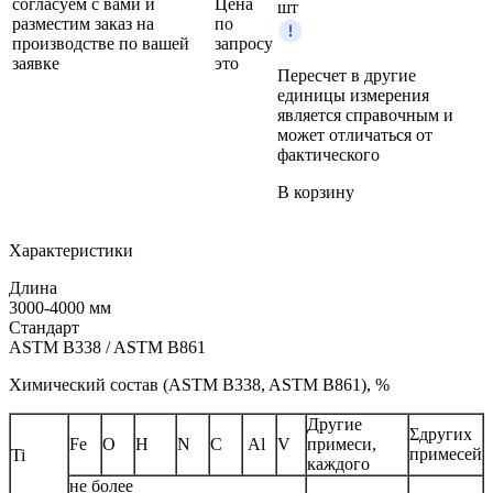
согласуем с вами и
Цена
шт
разместим заказ на
по
производстве по вашей
запросу
заявке
это
Пересчет в другие
единицы измерения
является справочным и
может отличаться от
фактического
В корзину
Характеристики
Длина
3000-4000 мм
Стандарт
ASTM B338 / ASTM B861
Химический состав (ASTM B338, ASTM B861), %
Другие
Σдругих
Fe
O
H
N
C
Al
V
примеси,
примесей
Ti
каждого
не более