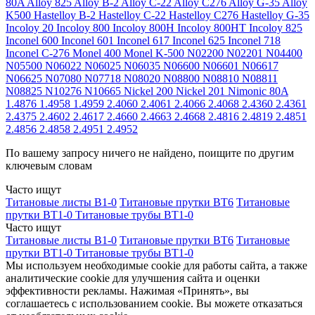
80A
Alloy 825
Alloy B-2
Alloy C-22
Alloy C276
Alloy G-35
Alloy
K500
Hastelloy B-2
Hastelloy C-22
Hastelloy C276
Hastelloy G-35
Incoloy 20
Incoloy 800
Incoloy 800H
Incoloy 800HT
Incoloy 825
Inconel 600
Inconel 601
Inconel 617
Inconel 625
Inconel 718
Inconel C-276
Monel 400
Monel K-500
N02200
N02201
N04400
N05500
N06022
N06025
N06035
N06600
N06601
N06617
N06625
N07080
N07718
N08020
N08800
N08810
N08811
N08825
N10276
N10665
Nickel 200
Nickel 201
Nimonic 80A
1.4876
1.4958
1.4959
2.4060
2.4061
2.4066
2.4068
2.4360
2.4361
2.4375
2.4602
2.4617
2.4660
2.4663
2.4668
2.4816
2.4819
2.4851
2.4856
2.4858
2.4951
2.4952
По вашему запросу ничего не найдено, поищите по другим
ключевым словам
Часто ищут
Титановые листы В1-0
Титановые прутки ВТ6
Титановые
прутки ВТ1-0
Титановые трубы ВТ1-0
Часто ищут
Титановые листы В1-0
Титановые прутки ВТ6
Титановые
прутки ВТ1-0
Титановые трубы ВТ1-0
Мы используем необходимые cookie для работы сайта, а также
аналитические cookie для улучшения сайта и оценки
эффективности рекламы. Нажимая «Принять», вы
соглашаетесь с использованием cookie. Вы можете отказаться