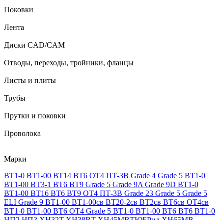
Поковки
Лента
Диски CAD/CAM
Отводы, переходы, тройники, фланцы
Листы и плиты
Трубы
Прутки и поковки
Проволока
Марки
ВТ1-0
ВТ1-00
ВТ14
ВТ6
ОТ4
ПТ-3В
Grade 4
Grade 5
ВТ1-0
ВТ1-00
ВТ3-1
ВТ6
ВТ9
Grade 5
Grade 9A
Grade 9D
ВТ1-0
ВТ1-00
ВТ16
ВТ6
ВТ9
ОТ4
ПТ-3В
Grade 23
Grade 5
Grade 5
ELI
Grade 9
ВТ1-00
ВТ1-00св
ВТ20-2св
ВТ2св
ВТ6св
ОТ4св
ВТ1-0
ВТ1-00
ВТ6
ОТ4
Grade 5
ВТ1-0
ВТ1-00
ВТ6
ВТ6
ВТ1-0
НП2
НП3
ХН32Т
ХН38ВТ
ХН45МВТЮБРид
ХН65МВ