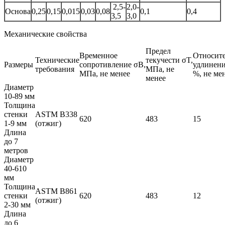
2,5-
2,0-
Основа
0,25
0,15
0,015
0,03
0,08
0,1
0,4
3,5
3,0
Механические свойства
Предел
Временное
Относит
Технические
текучести σT,
Размеры
сопротивление σB,
удлинени
требования
МПа, не
МПа, не менее
%, не ме
менее
Диаметр
10-89 мм
Толщина
стенки
ASTM B338
620
483
15
1-9 мм
(отжиг)
Длина
до 7
метров
Диаметр
40-610
мм
Толщина
ASTM B861
стенки
620
483
12
(отжиг)
2-30 мм
Длина
до 6