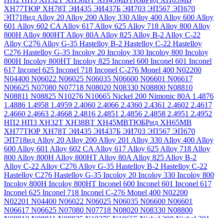
ХН77ТЮР
ХН78Т
ЭИ435
ЭИ437Б
ЭИ703
ЭП567
ЭП670
ЭП718ид
Alloy 20
Alloy 200
Alloy 330
Alloy 400
Alloy 600
Alloy
601
Alloy 602 CA
Alloy 617
Alloy 625
Alloy 718
Alloy 800
Alloy
800H
Alloy 800HT
Alloy 80A
Alloy 825
Alloy B-2
Alloy C-22
Alloy C276
Alloy G-35
Hastelloy B-2
Hastelloy C-22
Hastelloy
C276
Hastelloy G-35
Incoloy 20
Incoloy 330
Incoloy 800
Incoloy
800H
Incoloy 800HT
Incoloy 825
Inconel 600
Inconel 601
Inconel
617
Inconel 625
Inconel 718
Inconel C-276
Monel 400
N02200
N04400
N06022
N06025
N06035
N06600
N06601
N06617
N06625
N07080
N07718
N08020
N08330
N08800
N08810
N08811
N08825
N10276
N10665
Nickel 200
Nimonic 80A
1.4876
1.4886
1.4958
1.4959
2.4060
2.4066
2.4360
2.4361
2.4602
2.4617
2.4660
2.4663
2.4668
2.4816
2.4851
2.4856
2.4858
2.4951
2.4952
НП2
НП3
ХН32Т
ХН38ВТ
ХН45МВТЮБРид
ХН65МВ
ХН77ТЮР
ХН78Т
ЭИ435
ЭИ437Б
ЭИ703
ЭП567
ЭП670
ЭП718ид
Alloy 20
Alloy 200
Alloy 201
Alloy 330
Alloy 400
Alloy
600
Alloy 601
Alloy 602 CA
Alloy 617
Alloy 625
Alloy 718
Alloy
800
Alloy 800H
Alloy 800HT
Alloy 80A
Alloy 825
Alloy B-2
Alloy C-22
Alloy C276
Alloy G-35
Hastelloy B-2
Hastelloy C-22
Hastelloy C276
Hastelloy G-35
Incoloy 20
Incoloy 330
Incoloy 800
Incoloy 800H
Incoloy 800HT
Inconel 600
Inconel 601
Inconel 617
Inconel 625
Inconel 718
Inconel C-276
Monel 400
N02200
N02201
N04400
N06022
N06025
N06035
N06600
N06601
N06617
N06625
N07080
N07718
N08020
N08330
N08800