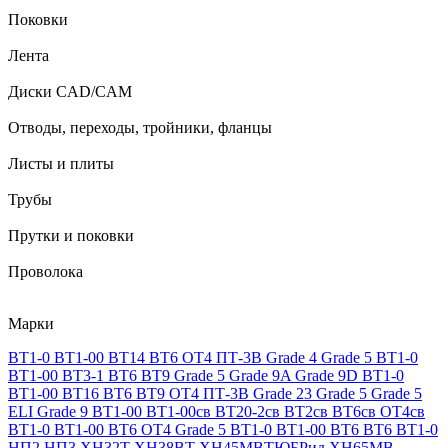
Поковки
Лента
Диски CAD/CAM
Отводы, переходы, тройники, фланцы
Листы и плиты
Трубы
Прутки и поковки
Проволока
Марки
ВТ1-0
ВТ1-00
ВТ14
ВТ6
ОТ4
ПТ-3В
Grade 4
Grade 5
ВТ1-0
ВТ1-00
ВТ3-1
ВТ6
ВТ9
Grade 5
Grade 9A
Grade 9D
ВТ1-0
ВТ1-00
ВТ16
ВТ6
ВТ9
ОТ4
ПТ-3В
Grade 23
Grade 5
Grade 5
ELI
Grade 9
ВТ1-00
ВТ1-00св
ВТ20-2св
ВТ2св
ВТ6св
ОТ4св
ВТ1-0
ВТ1-00
ВТ6
ОТ4
Grade 5
ВТ1-0
ВТ1-00
ВТ6
ВТ6
ВТ1-0
НП2
НП3
ХН32Т
ХН38ВТ
ХН45МВТЮБРид
ХН65МВ