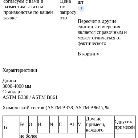
согласуем с вами и
Цена
шт
разместим заказ на
по
производстве по вашей
запросу
заявке
это
Пересчет в другие
единицы измерения
является справочным и
может отличаться от
фактического
В корзину
Характеристики
Длина
3000-4000 мм
Стандарт
ASTM B338 / ASTM B861
Химический состав (ASTM B338, ASTM B861), %
Другие
Σдругих
Fe
O
H
N
C
Al
V
примеси,
примесей
Ti
каждого
не более