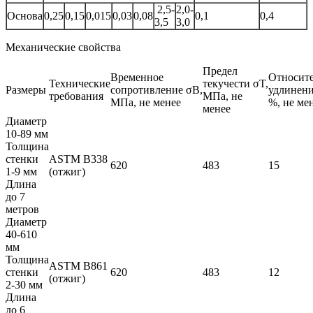
2,5-
2,0-
Основа
0,25
0,15
0,015
0,03
0,08
0,1
0,4
3,5
3,0
Механические свойства
Предел
Временное
Относит
Технические
текучести σT,
Размеры
сопротивление σB,
удлинени
требования
МПа, не
МПа, не менее
%, не ме
менее
Диаметр
10-89 мм
Толщина
стенки
ASTM B338
620
483
15
1-9 мм
(отжиг)
Длина
до 7
метров
Диаметр
40-610
мм
Толщина
ASTM B861
стенки
620
483
12
(отжиг)
2-30 мм
Длина
до 6