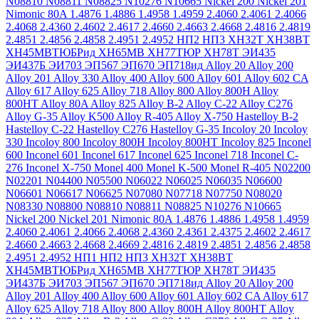
N08810
N08811
N08825
N10276
N10665
Nickel 200
Nickel 201
Nimonic 80A
1.4876
1.4886
1.4958
1.4959
2.4060
2.4061
2.4066
2.4068
2.4360
2.4602
2.4617
2.4660
2.4663
2.4668
2.4816
2.4819
2.4851
2.4856
2.4858
2.4951
2.4952
НП2
НП3
ХН32Т
ХН38ВТ
ХН45МВТЮБРид
ХН65МВ
ХН77ТЮР
ХН78Т
ЭИ435
ЭИ437Б
ЭИ703
ЭП567
ЭП670
ЭП718ид
Alloy 20
Alloy 200
Alloy 201
Alloy 330
Alloy 400
Alloy 600
Alloy 601
Alloy 602 CA
Alloy 617
Alloy 625
Alloy 718
Alloy 800
Alloy 800H
Alloy
800HT
Alloy 80A
Alloy 825
Alloy B-2
Alloy C-22
Alloy C276
Alloy G-35
Alloy K500
Alloy R-405
Alloy X-750
Hastelloy B-2
Hastelloy C-22
Hastelloy C276
Hastelloy G-35
Incoloy 20
Incoloy
330
Incoloy 800
Incoloy 800H
Incoloy 800HT
Incoloy 825
Inconel
600
Inconel 601
Inconel 617
Inconel 625
Inconel 718
Inconel C-
276
Inconel X-750
Monel 400
Monel K-500
Monel R-405
N02200
N02201
N04400
N05500
N06022
N06025
N06035
N06600
N06601
N06617
N06625
N07080
N07718
N07750
N08020
N08330
N08800
N08810
N08811
N08825
N10276
N10665
Nickel 200
Nickel 201
Nimonic 80A
1.4876
1.4886
1.4958
1.4959
2.4060
2.4061
2.4066
2.4068
2.4360
2.4361
2.4375
2.4602
2.4617
2.4660
2.4663
2.4668
2.4669
2.4816
2.4819
2.4851
2.4856
2.4858
2.4951
2.4952
НП1
НП2
НП3
ХН32Т
ХН38ВТ
ХН45МВТЮБРид
ХН65МВ
ХН77ТЮР
ХН78Т
ЭИ435
ЭИ437Б
ЭИ703
ЭП567
ЭП670
ЭП718ид
Alloy 20
Alloy 200
Alloy 201
Alloy 400
Alloy 600
Alloy 601
Alloy 602 CA
Alloy 617
Alloy 625
Alloy 718
Alloy 800
Alloy 800H
Alloy 800HT
Alloy