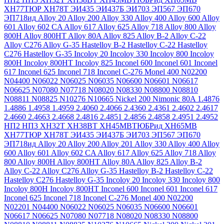
ХН77ТЮР
ХН78Т
ЭИ435
ЭИ437Б
ЭИ703
ЭП567
ЭП670
ЭП718ид
Alloy 20
Alloy 200
Alloy 330
Alloy 400
Alloy 600
Alloy
601
Alloy 602 CA
Alloy 617
Alloy 625
Alloy 718
Alloy 800
Alloy
800H
Alloy 800HT
Alloy 80A
Alloy 825
Alloy B-2
Alloy C-22
Alloy C276
Alloy G-35
Hastelloy B-2
Hastelloy C-22
Hastelloy
C276
Hastelloy G-35
Incoloy 20
Incoloy 330
Incoloy 800
Incoloy
800H
Incoloy 800HT
Incoloy 825
Inconel 600
Inconel 601
Inconel
617
Inconel 625
Inconel 718
Inconel C-276
Monel 400
N02200
N04400
N06022
N06025
N06035
N06600
N06601
N06617
N06625
N07080
N07718
N08020
N08330
N08800
N08810
N08811
N08825
N10276
N10665
Nickel 200
Nimonic 80A
1.4876
1.4886
1.4958
1.4959
2.4060
2.4066
2.4360
2.4361
2.4602
2.4617
2.4660
2.4663
2.4668
2.4816
2.4851
2.4856
2.4858
2.4951
2.4952
НП2
НП3
ХН32Т
ХН38ВТ
ХН45МВТЮБРид
ХН65МВ
ХН77ТЮР
ХН78Т
ЭИ435
ЭИ437Б
ЭИ703
ЭП567
ЭП670
ЭП718ид
Alloy 20
Alloy 200
Alloy 201
Alloy 330
Alloy 400
Alloy
600
Alloy 601
Alloy 602 CA
Alloy 617
Alloy 625
Alloy 718
Alloy
800
Alloy 800H
Alloy 800HT
Alloy 80A
Alloy 825
Alloy B-2
Alloy C-22
Alloy C276
Alloy G-35
Hastelloy B-2
Hastelloy C-22
Hastelloy C276
Hastelloy G-35
Incoloy 20
Incoloy 330
Incoloy 800
Incoloy 800H
Incoloy 800HT
Inconel 600
Inconel 601
Inconel 617
Inconel 625
Inconel 718
Inconel C-276
Monel 400
N02200
N02201
N04400
N06022
N06025
N06035
N06600
N06601
N06617
N06625
N07080
N07718
N08020
N08330
N08800