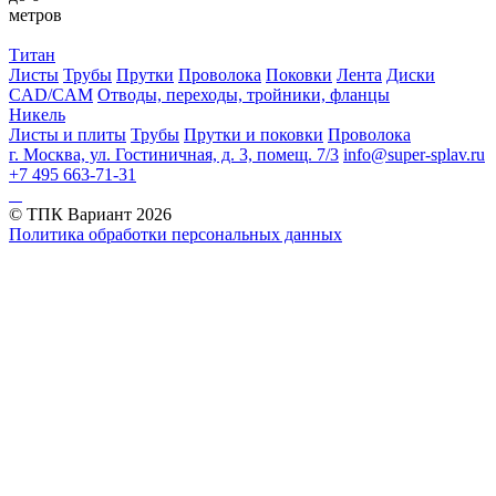
метров
Титан
Листы
Трубы
Прутки
Проволока
Поковки
Лента
Диски
CAD/CAM
Отводы, переходы, тройники, фланцы
Никель
Листы и плиты
Трубы
Прутки и поковки
Проволока
г. Москва, ул. Гостиничная, д. 3, помещ. 7/3
info@super-splav.ru
+7 495 663-71-31
© ТПК Вариант
2026
Политика обработки персональных данных