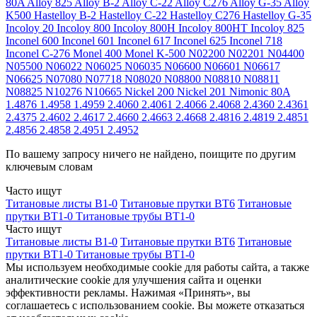
80A
Alloy 825
Alloy B-2
Alloy C-22
Alloy C276
Alloy G-35
Alloy
K500
Hastelloy B-2
Hastelloy C-22
Hastelloy C276
Hastelloy G-35
Incoloy 20
Incoloy 800
Incoloy 800H
Incoloy 800HT
Incoloy 825
Inconel 600
Inconel 601
Inconel 617
Inconel 625
Inconel 718
Inconel C-276
Monel 400
Monel K-500
N02200
N02201
N04400
N05500
N06022
N06025
N06035
N06600
N06601
N06617
N06625
N07080
N07718
N08020
N08800
N08810
N08811
N08825
N10276
N10665
Nickel 200
Nickel 201
Nimonic 80A
1.4876
1.4958
1.4959
2.4060
2.4061
2.4066
2.4068
2.4360
2.4361
2.4375
2.4602
2.4617
2.4660
2.4663
2.4668
2.4816
2.4819
2.4851
2.4856
2.4858
2.4951
2.4952
По вашему запросу ничего не найдено, поищите по другим
ключевым словам
Часто ищут
Титановые листы В1-0
Титановые прутки ВТ6
Титановые
прутки ВТ1-0
Титановые трубы ВТ1-0
Часто ищут
Титановые листы В1-0
Титановые прутки ВТ6
Титановые
прутки ВТ1-0
Титановые трубы ВТ1-0
Мы используем необходимые cookie для работы сайта, а также
аналитические cookie для улучшения сайта и оценки
эффективности рекламы. Нажимая «Принять», вы
соглашаетесь с использованием cookie. Вы можете отказаться