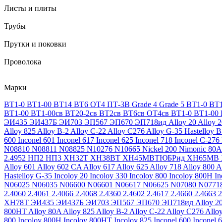
Листы и плиты
Трубы
Прутки и поковки
Проволока
Марки
ВТ1-0
ВТ1-00
ВТ14
ВТ6
ОТ4
ПТ-3В
Grade 4
Grade 5
ВТ1-0
ВТ1
ВТ1-00
ВТ1-00св
ВТ20-2св
ВТ2св
ВТ6св
ОТ4св
ВТ1-0
ВТ1-00
ЭИ435
ЭИ437Б
ЭИ703
ЭП567
ЭП670
ЭП718ид
Alloy 20
Alloy 
Alloy 825
Alloy B-2
Alloy C-22
Alloy C276
Alloy G-35
Hastelloy B
600
Inconel 601
Inconel 617
Inconel 625
Inconel 718
Inconel C-276
N08810
N08811
N08825
N10276
N10665
Nickel 200
Nimonic 80A
2.4952
НП2
НП3
ХН32Т
ХН38ВТ
ХН45МВТЮБРид
ХН65МВ
Alloy 601
Alloy 602 CA
Alloy 617
Alloy 625
Alloy 718
Alloy 800
A
Hastelloy G-35
Incoloy 20
Incoloy 330
Incoloy 800
Incoloy 800H
I
N06025
N06035
N06600
N06601
N06617
N06625
N07080
N0771
2.4060
2.4061
2.4066
2.4068
2.4360
2.4602
2.4617
2.4660
2.4663
2
ХН78Т
ЭИ435
ЭИ437Б
ЭИ703
ЭП567
ЭП670
ЭП718ид
Alloy 2
800HT
Alloy 80A
Alloy 825
Alloy B-2
Alloy C-22
Alloy C276
Allo
800
Incoloy 800H
Incoloy 800HT
Incoloy 825
Inconel 600
Inconel 