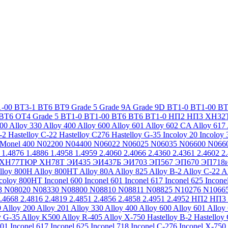
-00
ВТ3-1
ВТ6
ВТ9
Grade 5
Grade 9A
Grade 9D
ВТ1-0
ВТ1-00
ВТ
ВТ6
ОТ4
Grade 5
ВТ1-0
ВТ1-00
ВТ6
ВТ6
ВТ1-0
НП2
НП3
ХН32
200
Alloy 330
Alloy 400
Alloy 600
Alloy 601
Alloy 602 CA
Alloy 617
-2
Hastelloy C-22
Hastelloy C276
Hastelloy G-35
Incoloy 20
Incoloy 
Monel 400
N02200
N04400
N06022
N06025
N06035
N06600
N066
1.4876
1.4886
1.4958
1.4959
2.4060
2.4066
2.4360
2.4361
2.4602
2
ХН77ТЮР
ХН78Т
ЭИ435
ЭИ437Б
ЭИ703
ЭП567
ЭП670
ЭП718
lloy 800H
Alloy 800HT
Alloy 80A
Alloy 825
Alloy B-2
Alloy C-22
A
ncoloy 800HT
Inconel 600
Inconel 601
Inconel 617
Inconel 625
Incone
8
N08020
N08330
N08800
N08810
N08811
N08825
N10276
N1066
.4668
2.4816
2.4819
2.4851
2.4856
2.4858
2.4951
2.4952
НП2
НП3
0
Alloy 200
Alloy 201
Alloy 330
Alloy 400
Alloy 600
Alloy 601
Alloy
y G-35
Alloy K500
Alloy R-405
Alloy X-750
Hastelloy B-2
Hastelloy
601
Inconel 617
Inconel 625
Inconel 718
Inconel C-276
Inconel X-750