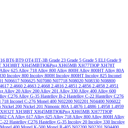
16
ВТ6
ВТ9
ОТ4
ПТ-3В
Grade 23
Grade 5
Grade 5 ELI
Grade 9
Т
ХН38ВТ
ХН45МВТЮБРид
ХН65МВ
ХН77ТЮР
ХН78Т
Alloy 625
Alloy 718
Alloy 800
Alloy 800H
Alloy 800HT
Alloy 80A
330
Incoloy 800
Incoloy 800H
Incoloy 800HT
Incoloy 825
Inconel
01
N06617
N06625
N07080
N07718
N08020
N08330
N08800
.4617
2.4660
2.4663
2.4668
2.4816
2.4851
2.4856
2.4858
2.4951
ид
Alloy 20
Alloy 200
Alloy 201
Alloy 330
Alloy 400
Alloy 600
lloy C276
Alloy G-35
Hastelloy B-2
Hastelloy C-22
Hastelloy C276
l 718
Inconel C-276
Monel 400
N02200
N02201
N04400
N06022
5
Nickel 200
Nickel 201
Nimonic 80A
1.4876
1.4886
1.4958
1.4959
ХН32Т
ХН38ВТ
ХН45МВТЮБРид
ХН65МВ
ХН77ТЮР
 602 CA
Alloy 617
Alloy 625
Alloy 718
Alloy 800
Alloy 800H
Alloy
 C-22
Hastelloy C276
Hastelloy G-35
Incoloy 20
Incoloy 330
Incoloy
Monel 400
Monel K-500
Monel R-405
N02200
N02201
N04400