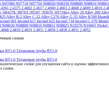
5
N07080
N07718
N07750
N08020
N08330
N08800
N08810
N0881
.4361
2.4375
2.4602
2.4617
2.4660
2.4663
2.4668
2.4669
2.4816
2.4
5
ЭИ437Б
ЭИ703
ЭП567
ЭП670
ЭП718ид
Alloy 20
Alloy 200
Allo
 825
Alloy B-2
Alloy C-22
Alloy C276
Alloy G-35
Alloy K500
Hastel
nconel 601
Inconel 617
Inconel 625
Inconel 718
Inconel C-276
Monel
8
N08020
N08800
N08810
N08811
N08825
N10276
N10665
Nickel 
.4668
2.4816
2.4819
2.4851
2.4856
2.4858
2.4951
2.4952
ючевым словам
тки ВТ1-0
Титановые трубы ВТ1-0
тки ВТ1-0
Титановые трубы ВТ1-0
аналитические cookie для улучшения сайта и оценки эффективно
х cookie.