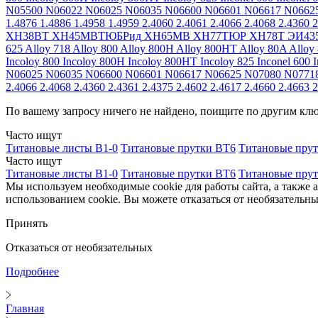
N05500
N06022
N06025
N06035
N06600
N06601
N06617
N0662
1.4876
1.4886
1.4958
1.4959
2.4060
2.4061
2.4066
2.4068
2.4360
2
ХН38ВТ
ХН45МВТЮБРид
ХН65МВ
ХН77ТЮР
ХН78Т
ЭИ43
625
Alloy 718
Alloy 800
Alloy 800H
Alloy 800HT
Alloy 80A
Alloy
Incoloy 800
Incoloy 800H
Incoloy 800HT
Incoloy 825
Inconel 600
I
N06025
N06035
N06600
N06601
N06617
N06625
N07080
N0771
2.4066
2.4068
2.4360
2.4361
2.4375
2.4602
2.4617
2.4660
2.4663
2
По вашему запросу ничего не найдено, поищите по другим кл
Часто ищут
Титановые листы В1-0
Титановые прутки ВТ6
Титановые пру
Часто ищут
Титановые листы В1-0
Титановые прутки ВТ6
Титановые пру
Мы используем необходимые cookie для работы сайта, а также 
использованием cookie. Вы можете отказаться от необязательны
Принять
Отказаться от необязательных
Подробнее
Главная