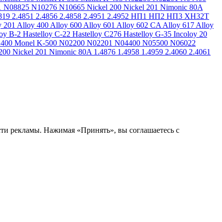
1
N08825
N10276
N10665
Nickel 200
Nickel 201
Nimonic 80A
819
2.4851
2.4856
2.4858
2.4951
2.4952
НП1
НП2
НП3
ХН32Т
y 201
Alloy 400
Alloy 600
Alloy 601
Alloy 602 CA
Alloy 617
Alloy
loy B-2
Hastelloy C-22
Hastelloy C276
Hastelloy G-35
Incoloy 20
 400
Monel K-500
N02200
N02201
N04400
N05500
N06022
200
Nickel 201
Nimonic 80A
1.4876
1.4958
1.4959
2.4060
2.4061
сти рекламы. Нажимая «Принять», вы соглашаетесь с