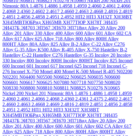
N08810
N08811
N08825
N10276
N10665
Nickel 200
Nickel 201
Nimonic 80A
1.4876
1.4886
1.4958
1.4959
2.4060
2.4061
2.4066
2.4068
2.4360
2.4602
2.4617
2.4660
2.4663
2.4668
2.4816
2.4819
2.4851
2.4856
2.4858
2.4951
2.4952
НП2
НП3
ХН32Т
ХН38ВТ
ХН45МВТЮБРид
ХН65МВ
ХН77ТЮР
ХН78Т
ЭИ435
ЭИ437Б
ЭИ703
ЭП567
ЭП670
ЭП718ид
Alloy 20
Alloy 200
Alloy 201
Alloy 330
Alloy 400
Alloy 600
Alloy 601
Alloy 602 CA
Alloy 617
Alloy 625
Alloy 718
Alloy 800
Alloy 800H
Alloy
800HT
Alloy 80A
Alloy 825
Alloy B-2
Alloy C-22
Alloy C276
Alloy G-35
Alloy K500
Alloy R-405
Alloy X-750
Hastelloy B-2
Hastelloy C-22
Hastelloy C276
Hastelloy G-35
Incoloy 20
Incoloy
330
Incoloy 800
Incoloy 800H
Incoloy 800HT
Incoloy 825
Inconel
600
Inconel 601
Inconel 617
Inconel 625
Inconel 718
Inconel C-
276
Inconel X-750
Monel 400
Monel K-500
Monel R-405
N02200
N02201
N04400
N05500
N06022
N06025
N06035
N06600
N06601
N06617
N06625
N07080
N07718
N07750
N08020
N08330
N08800
N08810
N08811
N08825
N10276
N10665
Nickel 200
Nickel 201
Nimonic 80A
1.4876
1.4886
1.4958
1.4959
2.4060
2.4061
2.4066
2.4068
2.4360
2.4361
2.4375
2.4602
2.4617
2.4660
2.4663
2.4668
2.4669
2.4816
2.4819
2.4851
2.4856
2.4858
2.4951
2.4952
НП1
НП2
НП3
ХН32Т
ХН38ВТ
ХН45МВТЮБРид
ХН65МВ
ХН77ТЮР
ХН78Т
ЭИ435
ЭИ437Б
ЭИ703
ЭП567
ЭП670
ЭП718ид
Alloy 20
Alloy 200
Alloy 201
Alloy 400
Alloy 600
Alloy 601
Alloy 602 CA
Alloy 617
Alloy 625
Alloy 718
Alloy 800
Alloy 800H
Alloy 800HT
Alloy