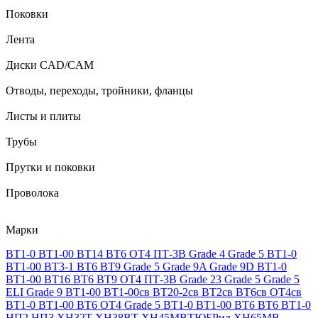
Поковки
Лента
Диски CAD/CAM
Отводы, переходы, тройники, фланцы
Листы и плиты
Трубы
Прутки и поковки
Проволока
Марки
ВТ1-0
ВТ1-00
ВТ14
ВТ6
ОТ4
ПТ-3В
Grade 4
Grade 5
ВТ1-0
ВТ1-00
ВТ3-1
ВТ6
ВТ9
Grade 5
Grade 9A
Grade 9D
ВТ1-0
ВТ1-00
ВТ16
ВТ6
ВТ9
ОТ4
ПТ-3В
Grade 23
Grade 5
Grade 5
ELI
Grade 9
ВТ1-00
ВТ1-00св
ВТ20-2св
ВТ2св
ВТ6св
ОТ4св
ВТ1-0
ВТ1-00
ВТ6
ОТ4
Grade 5
ВТ1-0
ВТ1-00
ВТ6
ВТ6
ВТ1-0
НП2
НП3
ХН32Т
ХН38ВТ
ХН45МВТЮБРид
ХН65МВ