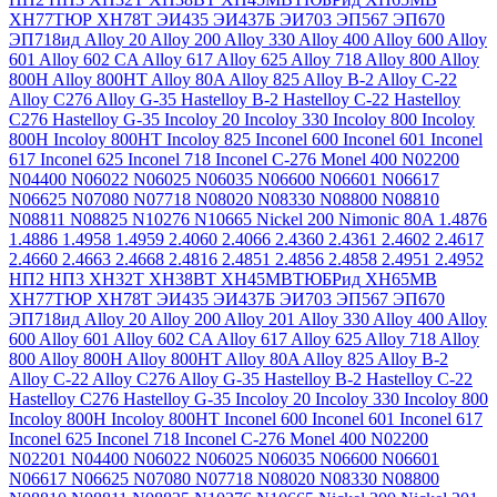
ХН77ТЮР
ХН78Т
ЭИ435
ЭИ437Б
ЭИ703
ЭП567
ЭП670
ЭП718ид
Alloy 20
Alloy 200
Alloy 330
Alloy 400
Alloy 600
Alloy
601
Alloy 602 CA
Alloy 617
Alloy 625
Alloy 718
Alloy 800
Alloy
800H
Alloy 800HT
Alloy 80A
Alloy 825
Alloy B-2
Alloy C-22
Alloy C276
Alloy G-35
Hastelloy B-2
Hastelloy C-22
Hastelloy
C276
Hastelloy G-35
Incoloy 20
Incoloy 330
Incoloy 800
Incoloy
800H
Incoloy 800HT
Incoloy 825
Inconel 600
Inconel 601
Inconel
617
Inconel 625
Inconel 718
Inconel C-276
Monel 400
N02200
N04400
N06022
N06025
N06035
N06600
N06601
N06617
N06625
N07080
N07718
N08020
N08330
N08800
N08810
N08811
N08825
N10276
N10665
Nickel 200
Nimonic 80A
1.4876
1.4886
1.4958
1.4959
2.4060
2.4066
2.4360
2.4361
2.4602
2.4617
2.4660
2.4663
2.4668
2.4816
2.4851
2.4856
2.4858
2.4951
2.4952
НП2
НП3
ХН32Т
ХН38ВТ
ХН45МВТЮБРид
ХН65МВ
ХН77ТЮР
ХН78Т
ЭИ435
ЭИ437Б
ЭИ703
ЭП567
ЭП670
ЭП718ид
Alloy 20
Alloy 200
Alloy 201
Alloy 330
Alloy 400
Alloy
600
Alloy 601
Alloy 602 CA
Alloy 617
Alloy 625
Alloy 718
Alloy
800
Alloy 800H
Alloy 800HT
Alloy 80A
Alloy 825
Alloy B-2
Alloy C-22
Alloy C276
Alloy G-35
Hastelloy B-2
Hastelloy C-22
Hastelloy C276
Hastelloy G-35
Incoloy 20
Incoloy 330
Incoloy 800
Incoloy 800H
Incoloy 800HT
Inconel 600
Inconel 601
Inconel 617
Inconel 625
Inconel 718
Inconel C-276
Monel 400
N02200
N02201
N04400
N06022
N06025
N06035
N06600
N06601
N06617
N06625
N07080
N07718
N08020
N08330
N08800