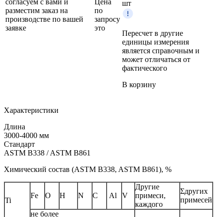
согласуем с вами и
Цена
шт
разместим заказ на
по
производстве по вашей
запросу
заявке
это
Пересчет в другие
единицы измерения
является справочным и
может отличаться от
фактического
В корзину
Характеристики
Длина
3000-4000 мм
Стандарт
ASTM B338 / ASTM B861
Химический состав (ASTM B338, ASTM B861), %
Другие
Σдругих
Fe
O
H
N
C
Al
V
примеси,
примесей
Ti
каждого
не более