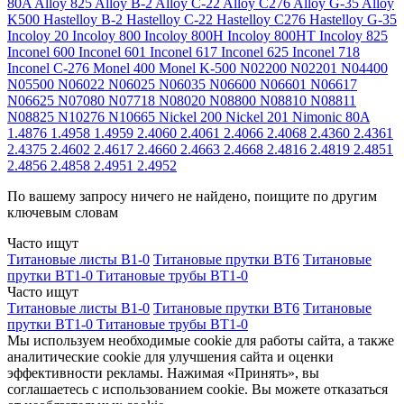
80A
Alloy 825
Alloy B-2
Alloy C-22
Alloy C276
Alloy G-35
Alloy
K500
Hastelloy B-2
Hastelloy C-22
Hastelloy C276
Hastelloy G-35
Incoloy 20
Incoloy 800
Incoloy 800H
Incoloy 800HT
Incoloy 825
Inconel 600
Inconel 601
Inconel 617
Inconel 625
Inconel 718
Inconel C-276
Monel 400
Monel K-500
N02200
N02201
N04400
N05500
N06022
N06025
N06035
N06600
N06601
N06617
N06625
N07080
N07718
N08020
N08800
N08810
N08811
N08825
N10276
N10665
Nickel 200
Nickel 201
Nimonic 80A
1.4876
1.4958
1.4959
2.4060
2.4061
2.4066
2.4068
2.4360
2.4361
2.4375
2.4602
2.4617
2.4660
2.4663
2.4668
2.4816
2.4819
2.4851
2.4856
2.4858
2.4951
2.4952
По вашему запросу ничего не найдено, поищите по другим
ключевым словам
Часто ищут
Титановые листы В1-0
Титановые прутки ВТ6
Титановые
прутки ВТ1-0
Титановые трубы ВТ1-0
Часто ищут
Титановые листы В1-0
Титановые прутки ВТ6
Титановые
прутки ВТ1-0
Титановые трубы ВТ1-0
Мы используем необходимые cookie для работы сайта, а также
аналитические cookie для улучшения сайта и оценки
эффективности рекламы. Нажимая «Принять», вы
соглашаетесь с использованием cookie. Вы можете отказаться