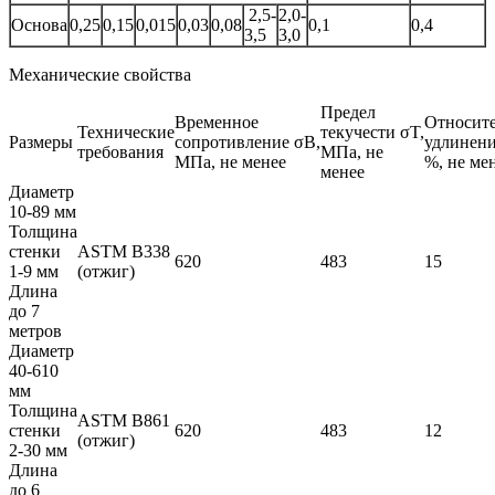
2,5-
2,0-
Основа
0,25
0,15
0,015
0,03
0,08
0,1
0,4
3,5
3,0
Механические свойства
Предел
Временное
Относит
Технические
текучести σT,
Размеры
сопротивление σB,
удлинени
требования
МПа, не
МПа, не менее
%, не ме
менее
Диаметр
10-89 мм
Толщина
стенки
ASTM B338
620
483
15
1-9 мм
(отжиг)
Длина
до 7
метров
Диаметр
40-610
мм
Толщина
ASTM B861
стенки
620
483
12
(отжиг)
2-30 мм
Длина
до 6