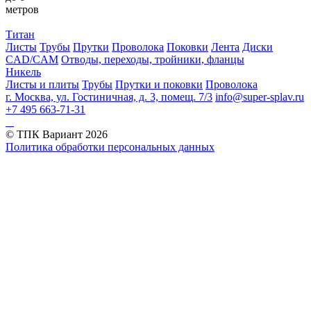
метров
Титан
Листы
Трубы
Прутки
Проволока
Поковки
Лента
Диски
CAD/CAM
Отводы, переходы, тройники, фланцы
Никель
Листы и плиты
Трубы
Прутки и поковки
Проволока
г. Москва, ул. Гостиничная, д. 3, помещ. 7/3
info@super-splav.ru
+7 495 663-71-31
© ТПК Вариант
2026
Политика обработки персональных данных