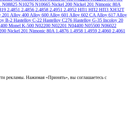
1
N08825
N10276
N10665
Nickel 200
Nickel 201
Nimonic 80A
819
2.4851
2.4856
2.4858
2.4951
2.4952
НП1
НП2
НП3
ХН32Т
y 201
Alloy 400
Alloy 600
Alloy 601
Alloy 602 CA
Alloy 617
Alloy
loy B-2
Hastelloy C-22
Hastelloy C276
Hastelloy G-35
Incoloy 20
 400
Monel K-500
N02200
N02201
N04400
N05500
N06022
200
Nickel 201
Nimonic 80A
1.4876
1.4958
1.4959
2.4060
2.4061
сти рекламы. Нажимая «Принять», вы соглашаетесь с