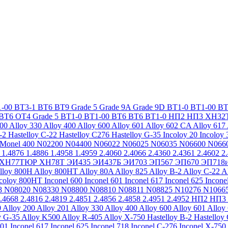
-00
ВТ3-1
ВТ6
ВТ9
Grade 5
Grade 9A
Grade 9D
ВТ1-0
ВТ1-00
ВТ
ВТ6
ОТ4
Grade 5
ВТ1-0
ВТ1-00
ВТ6
ВТ6
ВТ1-0
НП2
НП3
ХН32
200
Alloy 330
Alloy 400
Alloy 600
Alloy 601
Alloy 602 CA
Alloy 617
-2
Hastelloy C-22
Hastelloy C276
Hastelloy G-35
Incoloy 20
Incoloy 
Monel 400
N02200
N04400
N06022
N06025
N06035
N06600
N066
1.4876
1.4886
1.4958
1.4959
2.4060
2.4066
2.4360
2.4361
2.4602
2
ХН77ТЮР
ХН78Т
ЭИ435
ЭИ437Б
ЭИ703
ЭП567
ЭП670
ЭП718
lloy 800H
Alloy 800HT
Alloy 80A
Alloy 825
Alloy B-2
Alloy C-22
A
ncoloy 800HT
Inconel 600
Inconel 601
Inconel 617
Inconel 625
Incone
8
N08020
N08330
N08800
N08810
N08811
N08825
N10276
N1066
.4668
2.4816
2.4819
2.4851
2.4856
2.4858
2.4951
2.4952
НП2
НП3
0
Alloy 200
Alloy 201
Alloy 330
Alloy 400
Alloy 600
Alloy 601
Alloy
y G-35
Alloy K500
Alloy R-405
Alloy X-750
Hastelloy B-2
Hastelloy
601
Inconel 617
Inconel 625
Inconel 718
Inconel C-276
Inconel X-750