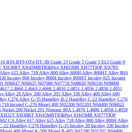
16
ВТ6
ВТ9
ОТ4
ПТ-3В
Grade 23
Grade 5
Grade 5 ELI
Grade 9
Т
ХН38ВТ
ХН45МВТЮБРид
ХН65МВ
ХН77ТЮР
ХН78Т
Alloy 625
Alloy 718
Alloy 800
Alloy 800H
Alloy 800HT
Alloy 80A
330
Incoloy 800
Incoloy 800H
Incoloy 800HT
Incoloy 825
Inconel
01
N06617
N06625
N07080
N07718
N08020
N08330
N08800
.4617
2.4660
2.4663
2.4668
2.4816
2.4851
2.4856
2.4858
2.4951
ид
Alloy 20
Alloy 200
Alloy 201
Alloy 330
Alloy 400
Alloy 600
lloy C276
Alloy G-35
Hastelloy B-2
Hastelloy C-22
Hastelloy C276
l 718
Inconel C-276
Monel 400
N02200
N02201
N04400
N06022
5
Nickel 200
Nickel 201
Nimonic 80A
1.4876
1.4886
1.4958
1.4959
ХН32Т
ХН38ВТ
ХН45МВТЮБРид
ХН65МВ
ХН77ТЮР
 602 CA
Alloy 617
Alloy 625
Alloy 718
Alloy 800
Alloy 800H
Alloy
 C-22
Hastelloy C276
Hastelloy G-35
Incoloy 20
Incoloy 330
Incoloy
Monel 400
Monel K-500
Monel R-405
N02200
N02201
N04400