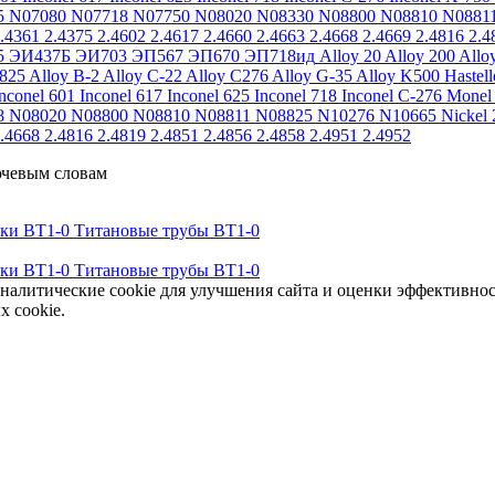
5
N07080
N07718
N07750
N08020
N08330
N08800
N08810
N0881
.4361
2.4375
2.4602
2.4617
2.4660
2.4663
2.4668
2.4669
2.4816
2.4
5
ЭИ437Б
ЭИ703
ЭП567
ЭП670
ЭП718ид
Alloy 20
Alloy 200
Allo
 825
Alloy B-2
Alloy C-22
Alloy C276
Alloy G-35
Alloy K500
Hastel
nconel 601
Inconel 617
Inconel 625
Inconel 718
Inconel C-276
Monel
8
N08020
N08800
N08810
N08811
N08825
N10276
N10665
Nickel 
.4668
2.4816
2.4819
2.4851
2.4856
2.4858
2.4951
2.4952
ючевым словам
тки ВТ1-0
Титановые трубы ВТ1-0
тки ВТ1-0
Титановые трубы ВТ1-0
аналитические cookie для улучшения сайта и оценки эффективно
х cookie.