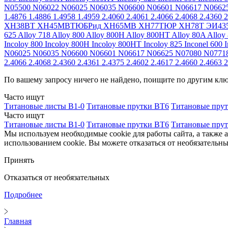
N05500
N06022
N06025
N06035
N06600
N06601
N06617
N0662
1.4876
1.4886
1.4958
1.4959
2.4060
2.4061
2.4066
2.4068
2.4360
2
ХН38ВТ
ХН45МВТЮБРид
ХН65МВ
ХН77ТЮР
ХН78Т
ЭИ43
625
Alloy 718
Alloy 800
Alloy 800H
Alloy 800HT
Alloy 80A
Alloy
Incoloy 800
Incoloy 800H
Incoloy 800HT
Incoloy 825
Inconel 600
I
N06025
N06035
N06600
N06601
N06617
N06625
N07080
N0771
2.4066
2.4068
2.4360
2.4361
2.4375
2.4602
2.4617
2.4660
2.4663
2
По вашему запросу ничего не найдено, поищите по другим кл
Часто ищут
Титановые листы В1-0
Титановые прутки ВТ6
Титановые пру
Часто ищут
Титановые листы В1-0
Титановые прутки ВТ6
Титановые пру
Мы используем необходимые cookie для работы сайта, а также 
использованием cookie. Вы можете отказаться от необязательны
Принять
Отказаться от необязательных
Подробнее
Главная