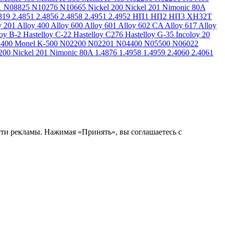
1
N08825
N10276
N10665
Nickel 200
Nickel 201
Nimonic 80A
819
2.4851
2.4856
2.4858
2.4951
2.4952
НП1
НП2
НП3
ХН32Т
y 201
Alloy 400
Alloy 600
Alloy 601
Alloy 602 CA
Alloy 617
Alloy
loy B-2
Hastelloy C-22
Hastelloy C276
Hastelloy G-35
Incoloy 20
 400
Monel K-500
N02200
N02201
N04400
N05500
N06022
200
Nickel 201
Nimonic 80A
1.4876
1.4958
1.4959
2.4060
2.4061
сти рекламы. Нажимая «Принять», вы соглашаетесь с