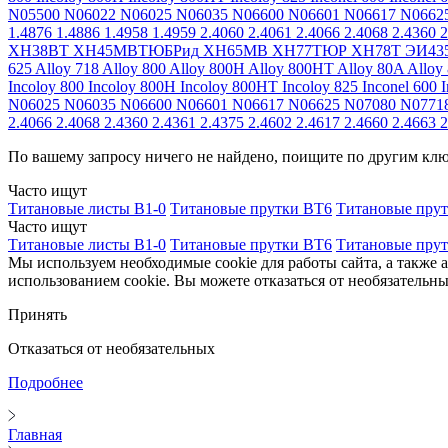
N05500
N06022
N06025
N06035
N06600
N06601
N06617
N0662
1.4876
1.4886
1.4958
1.4959
2.4060
2.4061
2.4066
2.4068
2.4360
2
ХН38ВТ
ХН45МВТЮБРид
ХН65МВ
ХН77ТЮР
ХН78Т
ЭИ43
625
Alloy 718
Alloy 800
Alloy 800H
Alloy 800HT
Alloy 80A
Alloy
Incoloy 800
Incoloy 800H
Incoloy 800HT
Incoloy 825
Inconel 600
I
N06025
N06035
N06600
N06601
N06617
N06625
N07080
N0771
2.4066
2.4068
2.4360
2.4361
2.4375
2.4602
2.4617
2.4660
2.4663
2
По вашему запросу ничего не найдено, поищите по другим кл
Часто ищут
Титановые листы В1-0
Титановые прутки ВТ6
Титановые пру
Часто ищут
Титановые листы В1-0
Титановые прутки ВТ6
Титановые пру
Мы используем необходимые cookie для работы сайта, а также 
использованием cookie. Вы можете отказаться от необязательны
Принять
Отказаться от необязательных
Подробнее
Главная