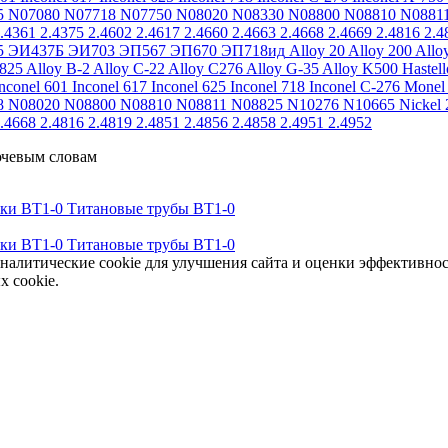
5
N07080
N07718
N07750
N08020
N08330
N08800
N08810
N0881
.4361
2.4375
2.4602
2.4617
2.4660
2.4663
2.4668
2.4669
2.4816
2.4
5
ЭИ437Б
ЭИ703
ЭП567
ЭП670
ЭП718ид
Alloy 20
Alloy 200
Allo
 825
Alloy B-2
Alloy C-22
Alloy C276
Alloy G-35
Alloy K500
Hastel
nconel 601
Inconel 617
Inconel 625
Inconel 718
Inconel C-276
Monel
8
N08020
N08800
N08810
N08811
N08825
N10276
N10665
Nickel 
.4668
2.4816
2.4819
2.4851
2.4856
2.4858
2.4951
2.4952
ючевым словам
тки ВТ1-0
Титановые трубы ВТ1-0
тки ВТ1-0
Титановые трубы ВТ1-0
аналитические cookie для улучшения сайта и оценки эффективно
х cookie.