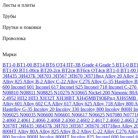
Листы и плиты
Трубы
Прутки и поковки
Проволока
Марки
ВТ1-0
ВТ1-00
ВТ14
ВТ6
ОТ4
ПТ-3В
Grade 4
Grade 5
ВТ1-0
ВТ1
ВТ1-00
ВТ1-00св
ВТ20-2св
ВТ2св
ВТ6св
ОТ4св
ВТ1-0
ВТ1-00
ЭИ435
ЭИ437Б
ЭИ703
ЭП567
ЭП670
ЭП718ид
Alloy 20
Alloy 
Alloy 825
Alloy B-2
Alloy C-22
Alloy C276
Alloy G-35
Hastelloy B
600
Inconel 601
Inconel 617
Inconel 625
Inconel 718
Inconel C-276
N08810
N08811
N08825
N10276
N10665
Nickel 200
Nimonic 80A
2.4952
НП2
НП3
ХН32Т
ХН38ВТ
ХН45МВТЮБРид
ХН65МВ
Alloy 601
Alloy 602 CA
Alloy 617
Alloy 625
Alloy 718
Alloy 800
A
Hastelloy G-35
Incoloy 20
Incoloy 330
Incoloy 800
Incoloy 800H
I
N06025
N06035
N06600
N06601
N06617
N06625
N07080
N0771
2.4060
2.4061
2.4066
2.4068
2.4360
2.4602
2.4617
2.4660
2.4663
2
ХН78Т
ЭИ435
ЭИ437Б
ЭИ703
ЭП567
ЭП670
ЭП718ид
Alloy 2
800HT
Alloy 80A
Alloy 825
Alloy B-2
Alloy C-22
Alloy C276
Allo
800
Incoloy 800H
Incoloy 800HT
Incoloy 825
Inconel 600
Inconel 