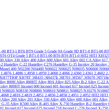
-00
ВТ3-1
ВТ6
ВТ9
Grade 5
Grade 9A
Grade 9D
ВТ1-0
ВТ1-00
ВТ
ВТ6
ОТ4
Grade 5
ВТ1-0
ВТ1-00
ВТ6
ВТ6
ВТ1-0
НП2
НП3
ХН32
200
Alloy 330
Alloy 400
Alloy 600
Alloy 601
Alloy 602 CA
Alloy 617
-2
Hastelloy C-22
Hastelloy C276
Hastelloy G-35
Incoloy 20
Incoloy 
Monel 400
N02200
N04400
N06022
N06025
N06035
N06600
N066
1.4876
1.4886
1.4958
1.4959
2.4060
2.4066
2.4360
2.4361
2.4602
2
ХН77ТЮР
ХН78Т
ЭИ435
ЭИ437Б
ЭИ703
ЭП567
ЭП670
ЭП718
lloy 800H
Alloy 800HT
Alloy 80A
Alloy 825
Alloy B-2
Alloy C-22
A
ncoloy 800HT
Inconel 600
Inconel 601
Inconel 617
Inconel 625
Incone
8
N08020
N08330
N08800
N08810
N08811
N08825
N10276
N1066
.4668
2.4816
2.4819
2.4851
2.4856
2.4858
2.4951
2.4952
НП2
НП3
0
Alloy 200
Alloy 201
Alloy 330
Alloy 400
Alloy 600
Alloy 601
Alloy
y G-35
Alloy K500
Alloy R-405
Alloy X-750
Hastelloy B-2
Hastelloy
601
Inconel 617
Inconel 625
Inconel 718
Inconel C-276
Inconel X-750