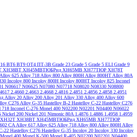
16
ВТ6
ВТ9
ОТ4
ПТ-3В
Grade 23
Grade 5
Grade 5 ELI
Grade 9
Т
ХН38ВТ
ХН45МВТЮБРид
ХН65МВ
ХН77ТЮР
ХН78Т
Alloy 625
Alloy 718
Alloy 800
Alloy 800H
Alloy 800HT
Alloy 80A
330
Incoloy 800
Incoloy 800H
Incoloy 800HT
Incoloy 825
Inconel
01
N06617
N06625
N07080
N07718
N08020
N08330
N08800
.4617
2.4660
2.4663
2.4668
2.4816
2.4851
2.4856
2.4858
2.4951
ид
Alloy 20
Alloy 200
Alloy 201
Alloy 330
Alloy 400
Alloy 600
lloy C276
Alloy G-35
Hastelloy B-2
Hastelloy C-22
Hastelloy C276
l 718
Inconel C-276
Monel 400
N02200
N02201
N04400
N06022
5
Nickel 200
Nickel 201
Nimonic 80A
1.4876
1.4886
1.4958
1.4959
ХН32Т
ХН38ВТ
ХН45МВТЮБРид
ХН65МВ
ХН77ТЮР
 602 CA
Alloy 617
Alloy 625
Alloy 718
Alloy 800
Alloy 800H
Alloy
 C-22
Hastelloy C276
Hastelloy G-35
Incoloy 20
Incoloy 330
Incoloy
Monel 400
Monel K-500
Monel R-405
N02200
N02201
N04400