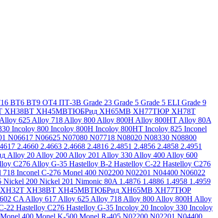
16
ВТ6
ВТ9
ОТ4
ПТ-3В
Grade 23
Grade 5
Grade 5 ELI
Grade 9
Т
ХН38ВТ
ХН45МВТЮБРид
ХН65МВ
ХН77ТЮР
ХН78Т
Alloy 625
Alloy 718
Alloy 800
Alloy 800H
Alloy 800HT
Alloy 80A
330
Incoloy 800
Incoloy 800H
Incoloy 800HT
Incoloy 825
Inconel
01
N06617
N06625
N07080
N07718
N08020
N08330
N08800
.4617
2.4660
2.4663
2.4668
2.4816
2.4851
2.4856
2.4858
2.4951
ид
Alloy 20
Alloy 200
Alloy 201
Alloy 330
Alloy 400
Alloy 600
lloy C276
Alloy G-35
Hastelloy B-2
Hastelloy C-22
Hastelloy C276
l 718
Inconel C-276
Monel 400
N02200
N02201
N04400
N06022
5
Nickel 200
Nickel 201
Nimonic 80A
1.4876
1.4886
1.4958
1.4959
ХН32Т
ХН38ВТ
ХН45МВТЮБРид
ХН65МВ
ХН77ТЮР
 602 CA
Alloy 617
Alloy 625
Alloy 718
Alloy 800
Alloy 800H
Alloy
 C-22
Hastelloy C276
Hastelloy G-35
Incoloy 20
Incoloy 330
Incoloy
Monel 400
Monel K-500
Monel R-405
N02200
N02201
N04400