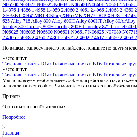
N05500
N06022
N06025
N06035
N06600
N06601
N06617
N0662
1.4876
1.4886
1.4958
1.4959
2.4060
2.4061
2.4066
2.4068
2.4360
2
ХН38ВТ
ХН45МВТЮБРид
ХН65МВ
ХН77ТЮР
ХН78Т
ЭИ43
625
Alloy 718
Alloy 800
Alloy 800H
Alloy 800HT
Alloy 80A
Alloy
Incoloy 800
Incoloy 800H
Incoloy 800HT
Incoloy 825
Inconel 600
I
N06025
N06035
N06600
N06601
N06617
N06625
N07080
N0771
2.4066
2.4068
2.4360
2.4361
2.4375
2.4602
2.4617
2.4660
2.4663
2
По вашему запросу ничего не найдено, поищите по другим кл
Часто ищут
Титановые листы В1-0
Титановые прутки ВТ6
Титановые пру
Часто ищут
Титановые листы В1-0
Титановые прутки ВТ6
Титановые пру
Мы используем необходимые cookie для работы сайта, а также 
использованием cookie. Вы можете отказаться от необязательны
Принять
Отказаться от необязательных
Подробнее
Главная