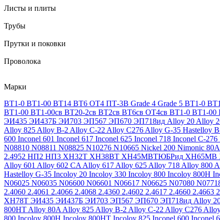
Листы и плиты
Трубы
Прутки и поковки
Проволока
Марки
ВТ1-0
ВТ1-00
ВТ14
ВТ6
ОТ4
ПТ-3В
Grade 4
Grade 5
ВТ1-0
ВТ1
ВТ1-00
ВТ1-00св
ВТ20-2св
ВТ2св
ВТ6св
ОТ4св
ВТ1-0
ВТ1-00
ЭИ435
ЭИ437Б
ЭИ703
ЭП567
ЭП670
ЭП718ид
Alloy 20
Alloy 
Alloy 825
Alloy B-2
Alloy C-22
Alloy C276
Alloy G-35
Hastelloy B
600
Inconel 601
Inconel 617
Inconel 625
Inconel 718
Inconel C-276
N08810
N08811
N08825
N10276
N10665
Nickel 200
Nimonic 80A
2.4952
НП2
НП3
ХН32Т
ХН38ВТ
ХН45МВТЮБРид
ХН65МВ
Alloy 601
Alloy 602 CA
Alloy 617
Alloy 625
Alloy 718
Alloy 800
A
Hastelloy G-35
Incoloy 20
Incoloy 330
Incoloy 800
Incoloy 800H
I
N06025
N06035
N06600
N06601
N06617
N06625
N07080
N0771
2.4060
2.4061
2.4066
2.4068
2.4360
2.4602
2.4617
2.4660
2.4663
2
ХН78Т
ЭИ435
ЭИ437Б
ЭИ703
ЭП567
ЭП670
ЭП718ид
Alloy 2
800HT
Alloy 80A
Alloy 825
Alloy B-2
Alloy C-22
Alloy C276
Allo
800
Incoloy 800H
Incoloy 800HT
Incoloy 825
Inconel 600
Inconel 