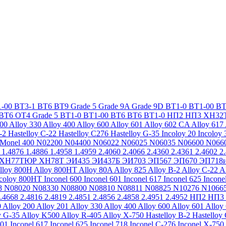
-00
ВТ3-1
ВТ6
ВТ9
Grade 5
Grade 9A
Grade 9D
ВТ1-0
ВТ1-00
ВТ
ВТ6
ОТ4
Grade 5
ВТ1-0
ВТ1-00
ВТ6
ВТ6
ВТ1-0
НП2
НП3
ХН32
200
Alloy 330
Alloy 400
Alloy 600
Alloy 601
Alloy 602 CA
Alloy 617
-2
Hastelloy C-22
Hastelloy C276
Hastelloy G-35
Incoloy 20
Incoloy 
Monel 400
N02200
N04400
N06022
N06025
N06035
N06600
N066
1.4876
1.4886
1.4958
1.4959
2.4060
2.4066
2.4360
2.4361
2.4602
2
ХН77ТЮР
ХН78Т
ЭИ435
ЭИ437Б
ЭИ703
ЭП567
ЭП670
ЭП718
lloy 800H
Alloy 800HT
Alloy 80A
Alloy 825
Alloy B-2
Alloy C-22
A
ncoloy 800HT
Inconel 600
Inconel 601
Inconel 617
Inconel 625
Incone
8
N08020
N08330
N08800
N08810
N08811
N08825
N10276
N1066
.4668
2.4816
2.4819
2.4851
2.4856
2.4858
2.4951
2.4952
НП2
НП3
0
Alloy 200
Alloy 201
Alloy 330
Alloy 400
Alloy 600
Alloy 601
Alloy
y G-35
Alloy K500
Alloy R-405
Alloy X-750
Hastelloy B-2
Hastelloy
601
Inconel 617
Inconel 625
Inconel 718
Inconel C-276
Inconel X-750