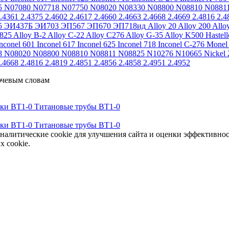
5
N07080
N07718
N07750
N08020
N08330
N08800
N08810
N0881
.4361
2.4375
2.4602
2.4617
2.4660
2.4663
2.4668
2.4669
2.4816
2.4
5
ЭИ437Б
ЭИ703
ЭП567
ЭП670
ЭП718ид
Alloy 20
Alloy 200
Allo
 825
Alloy B-2
Alloy C-22
Alloy C276
Alloy G-35
Alloy K500
Hastel
nconel 601
Inconel 617
Inconel 625
Inconel 718
Inconel C-276
Monel
8
N08020
N08800
N08810
N08811
N08825
N10276
N10665
Nickel 
.4668
2.4816
2.4819
2.4851
2.4856
2.4858
2.4951
2.4952
ючевым словам
тки ВТ1-0
Титановые трубы ВТ1-0
тки ВТ1-0
Титановые трубы ВТ1-0
аналитические cookie для улучшения сайта и оценки эффективно
х cookie.