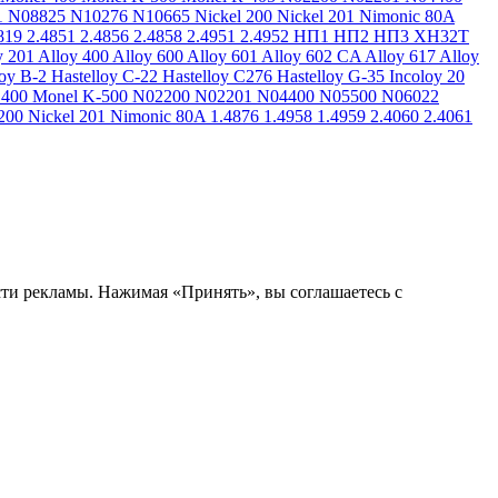
1
N08825
N10276
N10665
Nickel 200
Nickel 201
Nimonic 80A
819
2.4851
2.4856
2.4858
2.4951
2.4952
НП1
НП2
НП3
ХН32Т
y 201
Alloy 400
Alloy 600
Alloy 601
Alloy 602 CA
Alloy 617
Alloy
loy B-2
Hastelloy C-22
Hastelloy C276
Hastelloy G-35
Incoloy 20
 400
Monel K-500
N02200
N02201
N04400
N05500
N06022
200
Nickel 201
Nimonic 80A
1.4876
1.4958
1.4959
2.4060
2.4061
сти рекламы. Нажимая «Принять», вы соглашаетесь с