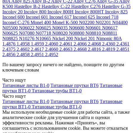
80A
Alloy 825
Alloy B-2
Alloy C-22
Alloy C276
Alloy G-35
Alloy
K500
Hastelloy B-2
Hastelloy C-22
Hastelloy C276
Hastelloy G-35
Incoloy 20
Incoloy 800
Incoloy 800H
Incoloy 800HT
Incoloy 825
Inconel 600
Inconel 601
Inconel 617
Inconel 625
Inconel 718
Inconel C-276
Monel 400
Monel K-500
N02200
N02201
N04400
N05500
N06022
N06025
N06035
N06600
N06601
N06617
N06625
N07080
N07718
N08020
N08800
N08810
N08811
N08825
N10276
N10665
Nickel 200
Nickel 201
Nimonic 80A
1.4876
1.4958
1.4959
2.4060
2.4061
2.4066
2.4068
2.4360
2.4361
2.4375
2.4602
2.4617
2.4660
2.4663
2.4668
2.4816
2.4819
2.4851
2.4856
2.4858
2.4951
2.4952
По вашему запросу ничего не найдено, поищите по другим
ключевым словам
Часто ищут
Титановые листы В1-0
Титановые прутки ВТ6
Титановые
прутки ВТ1-0
Титановые трубы ВТ1-0
Часто ищут
Титановые листы В1-0
Титановые прутки ВТ6
Титановые
прутки ВТ1-0
Титановые трубы ВТ1-0
Мы используем необходимые cookie для работы сайта, а также
аналитические cookie для улучшения сайта и оценки
эффективности рекламы. Нажимая «Принять», вы
соглашаетесь с использованием cookie. Вы можете отказаться