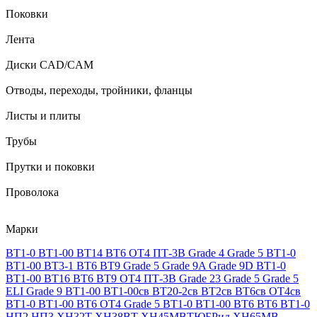
Поковки
Лента
Диски CAD/CAM
Отводы, переходы, тройники, фланцы
Листы и плиты
Трубы
Прутки и поковки
Проволока
Марки
ВТ1-0
ВТ1-00
ВТ14
ВТ6
ОТ4
ПТ-3В
Grade 4
Grade 5
ВТ1-0
ВТ1-00
ВТ3-1
ВТ6
ВТ9
Grade 5
Grade 9A
Grade 9D
ВТ1-0
ВТ1-00
ВТ16
ВТ6
ВТ9
ОТ4
ПТ-3В
Grade 23
Grade 5
Grade 5
ELI
Grade 9
ВТ1-00
ВТ1-00св
ВТ20-2св
ВТ2св
ВТ6св
ОТ4св
ВТ1-0
ВТ1-00
ВТ6
ОТ4
Grade 5
ВТ1-0
ВТ1-00
ВТ6
ВТ6
ВТ1-0
НП2
НП3
ХН32Т
ХН38ВТ
ХН45МВТЮБРид
ХН65МВ