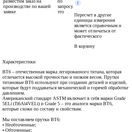
разместим заказ на
по
производстве по вашей
запросу
заявке
это
Пересчет в другие
единицы измерения
является справочным и
может отличаться от
фактического
В корзину
Характеристики
ВТ6 – отечественная марка легированного титана, которая
отличается высокой прочностью и низким весом. Прутки
титановые ВТ6 используют при создании деталей и изделий,
которые будут поддаваться механической и горячей обработке
давлением.
Американский стандарт ASTM включает в себя марки Grade
5ELi (Ti6Al4VELi) и Grade 5 – это аналоги марки ВТ6,
которые схожи по составу и свойствам.
Мы поставляем прутки ВТ6:
• Необточенные;
• Обточенные;