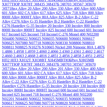
ХН77ТЮР
ХН78Т
ЭИ435
ЭИ437Б
ЭИ703
ЭП567
ЭП670
ЭП718ид
Alloy 20
Alloy 200
Alloy 330
Alloy 400
Alloy 600
Alloy
601
Alloy 602 CA
Alloy 617
Alloy 625
Alloy 718
Alloy 800
Alloy
800H
Alloy 800HT
Alloy 80A
Alloy 825
Alloy B-2
Alloy C-22
Alloy C276
Alloy G-35
Hastelloy B-2
Hastelloy C-22
Hastelloy
C276
Hastelloy G-35
Incoloy 20
Incoloy 330
Incoloy 800
Incoloy
800H
Incoloy 800HT
Incoloy 825
Inconel 600
Inconel 601
Inconel
617
Inconel 625
Inconel 718
Inconel C-276
Monel 400
N02200
N04400
N06022
N06025
N06035
N06600
N06601
N06617
N06625
N07080
N07718
N08020
N08330
N08800
N08810
N08811
N08825
N10276
N10665
Nickel 200
Nimonic 80A
1.4876
1.4886
1.4958
1.4959
2.4060
2.4066
2.4360
2.4361
2.4602
2.4617
2.4660
2.4663
2.4668
2.4816
2.4851
2.4856
2.4858
2.4951
2.4952
НП2
НП3
ХН32Т
ХН38ВТ
ХН45МВТЮБРид
ХН65МВ
ХН77ТЮР
ХН78Т
ЭИ435
ЭИ437Б
ЭИ703
ЭП567
ЭП670
ЭП718ид
Alloy 20
Alloy 200
Alloy 201
Alloy 330
Alloy 400
Alloy
600
Alloy 601
Alloy 602 CA
Alloy 617
Alloy 625
Alloy 718
Alloy
800
Alloy 800H
Alloy 800HT
Alloy 80A
Alloy 825
Alloy B-2
Alloy C-22
Alloy C276
Alloy G-35
Hastelloy B-2
Hastelloy C-22
Hastelloy C276
Hastelloy G-35
Incoloy 20
Incoloy 330
Incoloy 800
Incoloy 800H
Incoloy 800HT
Inconel 600
Inconel 601
Inconel 617
Inconel 625
Inconel 718
Inconel C-276
Monel 400
N02200
N02201
N04400
N06022
N06025
N06035
N06600
N06601
N06617
N06625
N07080
N07718
N08020
N08330
N08800