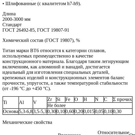
• Шлифованные (с квалитетом h7-h9).
Длина
2000-3000 мм
Стандарт
ГОСТ 26492-85, ГОСТ 19807-91
Химический состав (ГОСТ 19807), %
Титан марки BT6 относится к категории сплавов,
используемых преимущественно в качестве
конструкционного материала. Благодаря таким легирующим
включениям, как алюминий и ванадий, достигается
идеальный для изготовления специальных деталей,
крепежных изделий и конструкционных элементов баланс
прочности, упругости, а также температурной стабильности
(от -196 °С до +450 °С).
Zr
Si
Fe
O
H
N
C
Σ прочих
Ti
Al
V
Не более
Основа
5,3-6,8
3,5-5,3
0,30
0,10
0,60
0,20
0,015
0,05
0,10
0,30
Механические свойства
Относительное