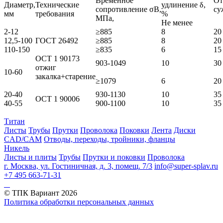
Временное
От
Диаметр,
Технические
удлинение δ,
сопротивление σB,
су
мм
требования
%
МПа,
Не менее
2-12
≥885
8
20
12,5-100
ГОСТ 26492
≥885
8
20
110-150
≥835
6
15
ОСТ 1 90173
903-1049
10
30
отжиг
10-60
закалка+старение
≥1079
6
20
20-40
930-1130
10
35
ОСТ 1 90006
40-55
900-1100
10
35
Титан
Листы
Трубы
Прутки
Проволока
Поковки
Лента
Диски
CAD/CAM
Отводы, переходы, тройники, фланцы
Никель
Листы и плиты
Трубы
Прутки и поковки
Проволока
г. Москва, ул. Гостиничная, д. 3, помещ. 7/3
info@super-splav.ru
+7 495 663-71-31
© ТПК Вариант
2026
Политика обработки персональных данных