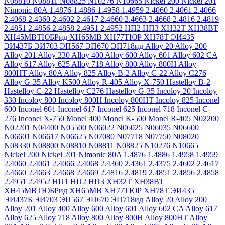
N08810
N08811
N08825
N10276
N10665
Nickel 200
Nickel 201
Nimonic 80A
1.4876
1.4886
1.4958
1.4959
2.4060
2.4061
2.4066
2.4068
2.4360
2.4602
2.4617
2.4660
2.4663
2.4668
2.4816
2.4819
2.4851
2.4856
2.4858
2.4951
2.4952
НП2
НП3
ХН32Т
ХН38ВТ
ХН45МВТЮБРид
ХН65МВ
ХН77ТЮР
ХН78Т
ЭИ435
ЭИ437Б
ЭИ703
ЭП567
ЭП670
ЭП718ид
Alloy 20
Alloy 200
Alloy 201
Alloy 330
Alloy 400
Alloy 600
Alloy 601
Alloy 602 CA
Alloy 617
Alloy 625
Alloy 718
Alloy 800
Alloy 800H
Alloy
800HT
Alloy 80A
Alloy 825
Alloy B-2
Alloy C-22
Alloy C276
Alloy G-35
Alloy K500
Alloy R-405
Alloy X-750
Hastelloy B-2
Hastelloy C-22
Hastelloy C276
Hastelloy G-35
Incoloy 20
Incoloy
330
Incoloy 800
Incoloy 800H
Incoloy 800HT
Incoloy 825
Inconel
600
Inconel 601
Inconel 617
Inconel 625
Inconel 718
Inconel C-
276
Inconel X-750
Monel 400
Monel K-500
Monel R-405
N02200
N02201
N04400
N05500
N06022
N06025
N06035
N06600
N06601
N06617
N06625
N07080
N07718
N07750
N08020
N08330
N08800
N08810
N08811
N08825
N10276
N10665
Nickel 200
Nickel 201
Nimonic 80A
1.4876
1.4886
1.4958
1.4959
2.4060
2.4061
2.4066
2.4068
2.4360
2.4361
2.4375
2.4602
2.4617
2.4660
2.4663
2.4668
2.4669
2.4816
2.4819
2.4851
2.4856
2.4858
2.4951
2.4952
НП1
НП2
НП3
ХН32Т
ХН38ВТ
ХН45МВТЮБРид
ХН65МВ
ХН77ТЮР
ХН78Т
ЭИ435
ЭИ437Б
ЭИ703
ЭП567
ЭП670
ЭП718ид
Alloy 20
Alloy 200
Alloy 201
Alloy 400
Alloy 600
Alloy 601
Alloy 602 CA
Alloy 617
Alloy 625
Alloy 718
Alloy 800
Alloy 800H
Alloy 800HT
Alloy