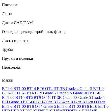
Поковки
Лента
Диски CAD/CAM
Отводы, переходы, тройники, фланцы
Листы и плиты
Трубы
Прутки и поковки
Проволока
Марки
ВТ1-0
ВТ1-00
ВТ14
ВТ6
ОТ4
ПТ-3В
Grade 4
Grade 5
ВТ1-0
ВТ1-00
ВТ3-1
ВТ6
ВТ9
Grade 5
Grade 9A
Grade 9D
ВТ1-0
ВТ1-00
ВТ16
ВТ6
ВТ9
ОТ4
ПТ-3В
Grade 23
Grade 5
Grade 5
ELI
Grade 9
ВТ1-00
ВТ1-00св
ВТ20-2св
ВТ2св
ВТ6св
ОТ4св
ВТ1-0
ВТ1-00
ВТ6
ОТ4
Grade 5
ВТ1-0
ВТ1-00
ВТ6
ВТ6
ВТ1-0
НП2
НП3
ХН32Т
ХН38ВТ
ХН45МВТЮБРид
ХН65МВ