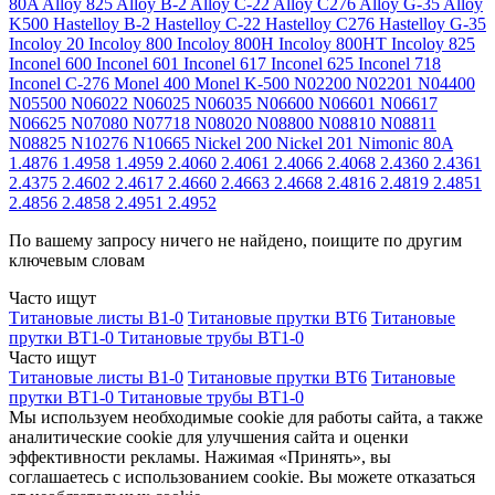
80A
Alloy 825
Alloy B-2
Alloy C-22
Alloy C276
Alloy G-35
Alloy
K500
Hastelloy B-2
Hastelloy C-22
Hastelloy C276
Hastelloy G-35
Incoloy 20
Incoloy 800
Incoloy 800H
Incoloy 800HT
Incoloy 825
Inconel 600
Inconel 601
Inconel 617
Inconel 625
Inconel 718
Inconel C-276
Monel 400
Monel K-500
N02200
N02201
N04400
N05500
N06022
N06025
N06035
N06600
N06601
N06617
N06625
N07080
N07718
N08020
N08800
N08810
N08811
N08825
N10276
N10665
Nickel 200
Nickel 201
Nimonic 80A
1.4876
1.4958
1.4959
2.4060
2.4061
2.4066
2.4068
2.4360
2.4361
2.4375
2.4602
2.4617
2.4660
2.4663
2.4668
2.4816
2.4819
2.4851
2.4856
2.4858
2.4951
2.4952
По вашему запросу ничего не найдено, поищите по другим
ключевым словам
Часто ищут
Титановые листы В1-0
Титановые прутки ВТ6
Титановые
прутки ВТ1-0
Титановые трубы ВТ1-0
Часто ищут
Титановые листы В1-0
Титановые прутки ВТ6
Титановые
прутки ВТ1-0
Титановые трубы ВТ1-0
Мы используем необходимые cookie для работы сайта, а также
аналитические cookie для улучшения сайта и оценки
эффективности рекламы. Нажимая «Принять», вы
соглашаетесь с использованием cookie. Вы можете отказаться