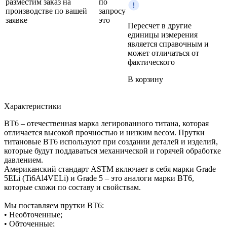
разместим заказ на
по
производстве по вашей
запросу
заявке
это
Пересчет в другие
единицы измерения
является справочным и
может отличаться от
фактического
В корзину
Характеристики
ВТ6 – отечественная марка легированного титана, которая
отличается высокой прочностью и низким весом. Прутки
титановые ВТ6 используют при создании деталей и изделий,
которые будут поддаваться механической и горячей обработке
давлением.
Американский стандарт ASTM включает в себя марки Grade
5ELi (Ti6Al4VELi) и Grade 5 – это аналоги марки ВТ6,
которые схожи по составу и свойствам.
Мы поставляем прутки ВТ6:
• Необточенные;
• Обточенные;