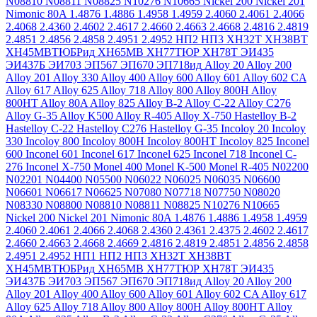
N08810
N08811
N08825
N10276
N10665
Nickel 200
Nickel 201
Nimonic 80A
1.4876
1.4886
1.4958
1.4959
2.4060
2.4061
2.4066
2.4068
2.4360
2.4602
2.4617
2.4660
2.4663
2.4668
2.4816
2.4819
2.4851
2.4856
2.4858
2.4951
2.4952
НП2
НП3
ХН32Т
ХН38ВТ
ХН45МВТЮБРид
ХН65МВ
ХН77ТЮР
ХН78Т
ЭИ435
ЭИ437Б
ЭИ703
ЭП567
ЭП670
ЭП718ид
Alloy 20
Alloy 200
Alloy 201
Alloy 330
Alloy 400
Alloy 600
Alloy 601
Alloy 602 CA
Alloy 617
Alloy 625
Alloy 718
Alloy 800
Alloy 800H
Alloy
800HT
Alloy 80A
Alloy 825
Alloy B-2
Alloy C-22
Alloy C276
Alloy G-35
Alloy K500
Alloy R-405
Alloy X-750
Hastelloy B-2
Hastelloy C-22
Hastelloy C276
Hastelloy G-35
Incoloy 20
Incoloy
330
Incoloy 800
Incoloy 800H
Incoloy 800HT
Incoloy 825
Inconel
600
Inconel 601
Inconel 617
Inconel 625
Inconel 718
Inconel C-
276
Inconel X-750
Monel 400
Monel K-500
Monel R-405
N02200
N02201
N04400
N05500
N06022
N06025
N06035
N06600
N06601
N06617
N06625
N07080
N07718
N07750
N08020
N08330
N08800
N08810
N08811
N08825
N10276
N10665
Nickel 200
Nickel 201
Nimonic 80A
1.4876
1.4886
1.4958
1.4959
2.4060
2.4061
2.4066
2.4068
2.4360
2.4361
2.4375
2.4602
2.4617
2.4660
2.4663
2.4668
2.4669
2.4816
2.4819
2.4851
2.4856
2.4858
2.4951
2.4952
НП1
НП2
НП3
ХН32Т
ХН38ВТ
ХН45МВТЮБРид
ХН65МВ
ХН77ТЮР
ХН78Т
ЭИ435
ЭИ437Б
ЭИ703
ЭП567
ЭП670
ЭП718ид
Alloy 20
Alloy 200
Alloy 201
Alloy 400
Alloy 600
Alloy 601
Alloy 602 CA
Alloy 617
Alloy 625
Alloy 718
Alloy 800
Alloy 800H
Alloy 800HT
Alloy