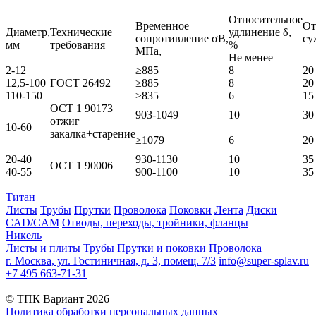
Относительное
Временное
От
Диаметр,
Технические
удлинение δ,
сопротивление σB,
су
мм
требования
%
МПа,
Не менее
2-12
≥885
8
20
12,5-100
ГОСТ 26492
≥885
8
20
110-150
≥835
6
15
ОСТ 1 90173
903-1049
10
30
отжиг
10-60
закалка+старение
≥1079
6
20
20-40
930-1130
10
35
ОСТ 1 90006
40-55
900-1100
10
35
Титан
Листы
Трубы
Прутки
Проволока
Поковки
Лента
Диски
CAD/CAM
Отводы, переходы, тройники, фланцы
Никель
Листы и плиты
Трубы
Прутки и поковки
Проволока
г. Москва, ул. Гостиничная, д. 3, помещ. 7/3
info@super-splav.ru
+7 495 663-71-31
© ТПК Вариант
2026
Политика обработки персональных данных