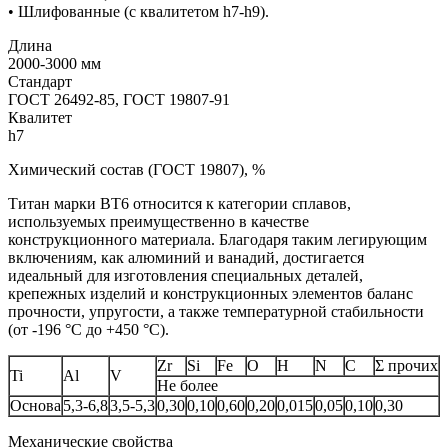
• Шлифованные (с квалитетом h7-h9).
Длина
2000-3000 мм
Стандарт
ГОСТ 26492-85, ГОСТ 19807-91
Квалитет
h7
Химический состав (ГОСТ 19807), %
Титан марки BT6 относится к категории сплавов,
используемых преимущественно в качестве
конструкционного материала. Благодаря таким легирующим
включениям, как алюминий и ванадий, достигается
идеальный для изготовления специальных деталей,
крепежных изделий и конструкционных элементов баланс
прочности, упругости, а также температурной стабильности
(от -196 °С до +450 °С).
Zr
Si
Fe
O
H
N
C
Σ прочих
Ti
Al
V
Не более
Основа
5,3-6,8
3,5-5,3
0,30
0,10
0,60
0,20
0,015
0,05
0,10
0,30
Механические свойства