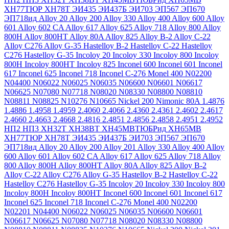
ХН77ТЮР
ХН78Т
ЭИ435
ЭИ437Б
ЭИ703
ЭП567
ЭП670
ЭП718ид
Alloy 20
Alloy 200
Alloy 330
Alloy 400
Alloy 600
Alloy
601
Alloy 602 CA
Alloy 617
Alloy 625
Alloy 718
Alloy 800
Alloy
800H
Alloy 800HT
Alloy 80A
Alloy 825
Alloy B-2
Alloy C-22
Alloy C276
Alloy G-35
Hastelloy B-2
Hastelloy C-22
Hastelloy
C276
Hastelloy G-35
Incoloy 20
Incoloy 330
Incoloy 800
Incoloy
800H
Incoloy 800HT
Incoloy 825
Inconel 600
Inconel 601
Inconel
617
Inconel 625
Inconel 718
Inconel C-276
Monel 400
N02200
N04400
N06022
N06025
N06035
N06600
N06601
N06617
N06625
N07080
N07718
N08020
N08330
N08800
N08810
N08811
N08825
N10276
N10665
Nickel 200
Nimonic 80A
1.4876
1.4886
1.4958
1.4959
2.4060
2.4066
2.4360
2.4361
2.4602
2.4617
2.4660
2.4663
2.4668
2.4816
2.4851
2.4856
2.4858
2.4951
2.4952
НП2
НП3
ХН32Т
ХН38ВТ
ХН45МВТЮБРид
ХН65МВ
ХН77ТЮР
ХН78Т
ЭИ435
ЭИ437Б
ЭИ703
ЭП567
ЭП670
ЭП718ид
Alloy 20
Alloy 200
Alloy 201
Alloy 330
Alloy 400
Alloy
600
Alloy 601
Alloy 602 CA
Alloy 617
Alloy 625
Alloy 718
Alloy
800
Alloy 800H
Alloy 800HT
Alloy 80A
Alloy 825
Alloy B-2
Alloy C-22
Alloy C276
Alloy G-35
Hastelloy B-2
Hastelloy C-22
Hastelloy C276
Hastelloy G-35
Incoloy 20
Incoloy 330
Incoloy 800
Incoloy 800H
Incoloy 800HT
Inconel 600
Inconel 601
Inconel 617
Inconel 625
Inconel 718
Inconel C-276
Monel 400
N02200
N02201
N04400
N06022
N06025
N06035
N06600
N06601
N06617
N06625
N07080
N07718
N08020
N08330
N08800