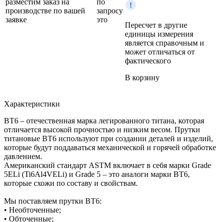
разместим заказ на
по
производстве по вашей
запросу
заявке
это
Пересчет в другие
единицы измерения
является справочным и
может отличаться от
фактического
В корзину
Характеристики
ВТ6 – отечественная марка легированного титана, которая
отличается высокой прочностью и низким весом. Прутки
титановые ВТ6 используют при создании деталей и изделий,
которые будут поддаваться механической и горячей обработке
давлением.
Американский стандарт ASTM включает в себя марки Grade
5ELi (Ti6Al4VELi) и Grade 5 – это аналоги марки ВТ6,
которые схожи по составу и свойствам.
Мы поставляем прутки ВТ6:
• Необточенные;
• Обточенные;