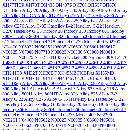
ХН77ТЮР
ХН78Т
ЭИ435
ЭИ437Б
ЭИ703
ЭП567
ЭП670
ЭП718ид
Alloy 20
Alloy 200
Alloy 330
Alloy 400
Alloy 600
Alloy
601
Alloy 602 CA
Alloy 617
Alloy 625
Alloy 718
Alloy 800
Alloy
800H
Alloy 800HT
Alloy 80A
Alloy 825
Alloy B-2
Alloy C-22
Alloy C276
Alloy G-35
Hastelloy B-2
Hastelloy C-22
Hastelloy
C276
Hastelloy G-35
Incoloy 20
Incoloy 330
Incoloy 800
Incoloy
800H
Incoloy 800HT
Incoloy 825
Inconel 600
Inconel 601
Inconel
617
Inconel 625
Inconel 718
Inconel C-276
Monel 400
N02200
N04400
N06022
N06025
N06035
N06600
N06601
N06617
N06625
N07080
N07718
N08020
N08330
N08800
N08810
N08811
N08825
N10276
N10665
Nickel 200
Nimonic 80A
1.4876
1.4886
1.4958
1.4959
2.4060
2.4066
2.4360
2.4361
2.4602
2.4617
2.4660
2.4663
2.4668
2.4816
2.4851
2.4856
2.4858
2.4951
2.4952
НП2
НП3
ХН32Т
ХН38ВТ
ХН45МВТЮБРид
ХН65МВ
ХН77ТЮР
ХН78Т
ЭИ435
ЭИ437Б
ЭИ703
ЭП567
ЭП670
ЭП718ид
Alloy 20
Alloy 200
Alloy 201
Alloy 330
Alloy 400
Alloy
600
Alloy 601
Alloy 602 CA
Alloy 617
Alloy 625
Alloy 718
Alloy
800
Alloy 800H
Alloy 800HT
Alloy 80A
Alloy 825
Alloy B-2
Alloy C-22
Alloy C276
Alloy G-35
Hastelloy B-2
Hastelloy C-22
Hastelloy C276
Hastelloy G-35
Incoloy 20
Incoloy 330
Incoloy 800
Incoloy 800H
Incoloy 800HT
Inconel 600
Inconel 601
Inconel 617
Inconel 625
Inconel 718
Inconel C-276
Monel 400
N02200
N02201
N04400
N06022
N06025
N06035
N06600
N06601
N06617
N06625
N07080
N07718
N08020
N08330
N08800