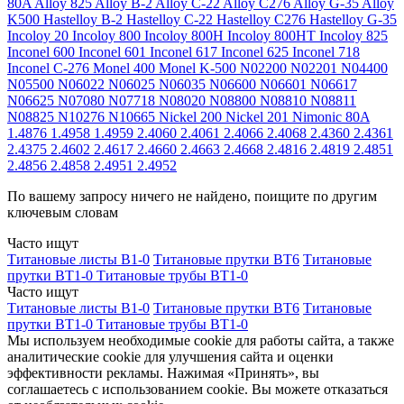
80A
Alloy 825
Alloy B-2
Alloy C-22
Alloy C276
Alloy G-35
Alloy
K500
Hastelloy B-2
Hastelloy C-22
Hastelloy C276
Hastelloy G-35
Incoloy 20
Incoloy 800
Incoloy 800H
Incoloy 800HT
Incoloy 825
Inconel 600
Inconel 601
Inconel 617
Inconel 625
Inconel 718
Inconel C-276
Monel 400
Monel K-500
N02200
N02201
N04400
N05500
N06022
N06025
N06035
N06600
N06601
N06617
N06625
N07080
N07718
N08020
N08800
N08810
N08811
N08825
N10276
N10665
Nickel 200
Nickel 201
Nimonic 80A
1.4876
1.4958
1.4959
2.4060
2.4061
2.4066
2.4068
2.4360
2.4361
2.4375
2.4602
2.4617
2.4660
2.4663
2.4668
2.4816
2.4819
2.4851
2.4856
2.4858
2.4951
2.4952
По вашему запросу ничего не найдено, поищите по другим
ключевым словам
Часто ищут
Титановые листы В1-0
Титановые прутки ВТ6
Титановые
прутки ВТ1-0
Титановые трубы ВТ1-0
Часто ищут
Титановые листы В1-0
Титановые прутки ВТ6
Титановые
прутки ВТ1-0
Титановые трубы ВТ1-0
Мы используем необходимые cookie для работы сайта, а также
аналитические cookie для улучшения сайта и оценки
эффективности рекламы. Нажимая «Принять», вы
соглашаетесь с использованием cookie. Вы можете отказаться