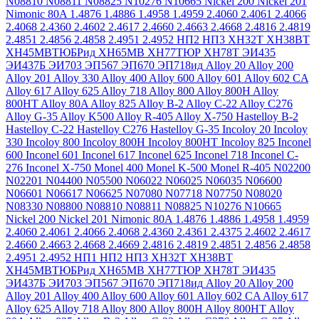
N08810
N08811
N08825
N10276
N10665
Nickel 200
Nickel 201
Nimonic 80A
1.4876
1.4886
1.4958
1.4959
2.4060
2.4061
2.4066
2.4068
2.4360
2.4602
2.4617
2.4660
2.4663
2.4668
2.4816
2.4819
2.4851
2.4856
2.4858
2.4951
2.4952
НП2
НП3
ХН32Т
ХН38ВТ
ХН45МВТЮБРид
ХН65МВ
ХН77ТЮР
ХН78Т
ЭИ435
ЭИ437Б
ЭИ703
ЭП567
ЭП670
ЭП718ид
Alloy 20
Alloy 200
Alloy 201
Alloy 330
Alloy 400
Alloy 600
Alloy 601
Alloy 602 CA
Alloy 617
Alloy 625
Alloy 718
Alloy 800
Alloy 800H
Alloy
800HT
Alloy 80A
Alloy 825
Alloy B-2
Alloy C-22
Alloy C276
Alloy G-35
Alloy K500
Alloy R-405
Alloy X-750
Hastelloy B-2
Hastelloy C-22
Hastelloy C276
Hastelloy G-35
Incoloy 20
Incoloy
330
Incoloy 800
Incoloy 800H
Incoloy 800HT
Incoloy 825
Inconel
600
Inconel 601
Inconel 617
Inconel 625
Inconel 718
Inconel C-
276
Inconel X-750
Monel 400
Monel K-500
Monel R-405
N02200
N02201
N04400
N05500
N06022
N06025
N06035
N06600
N06601
N06617
N06625
N07080
N07718
N07750
N08020
N08330
N08800
N08810
N08811
N08825
N10276
N10665
Nickel 200
Nickel 201
Nimonic 80A
1.4876
1.4886
1.4958
1.4959
2.4060
2.4061
2.4066
2.4068
2.4360
2.4361
2.4375
2.4602
2.4617
2.4660
2.4663
2.4668
2.4669
2.4816
2.4819
2.4851
2.4856
2.4858
2.4951
2.4952
НП1
НП2
НП3
ХН32Т
ХН38ВТ
ХН45МВТЮБРид
ХН65МВ
ХН77ТЮР
ХН78Т
ЭИ435
ЭИ437Б
ЭИ703
ЭП567
ЭП670
ЭП718ид
Alloy 20
Alloy 200
Alloy 201
Alloy 400
Alloy 600
Alloy 601
Alloy 602 CA
Alloy 617
Alloy 625
Alloy 718
Alloy 800
Alloy 800H
Alloy 800HT
Alloy