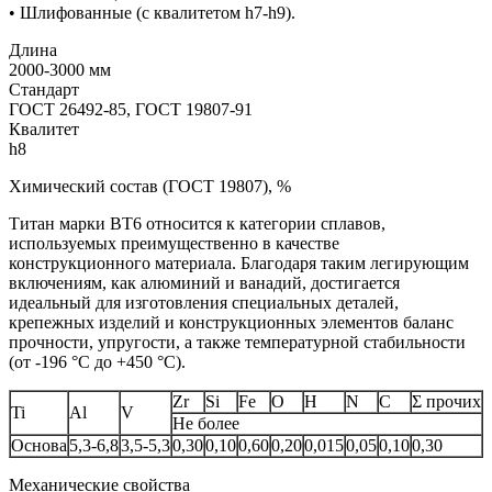
• Шлифованные (с квалитетом h7-h9).
Длина
2000-3000 мм
Стандарт
ГОСТ 26492-85, ГОСТ 19807-91
Квалитет
h8
Химический состав (ГОСТ 19807), %
Титан марки BT6 относится к категории сплавов,
используемых преимущественно в качестве
конструкционного материала. Благодаря таким легирующим
включениям, как алюминий и ванадий, достигается
идеальный для изготовления специальных деталей,
крепежных изделий и конструкционных элементов баланс
прочности, упругости, а также температурной стабильности
(от -196 °С до +450 °С).
Zr
Si
Fe
O
H
N
C
Σ прочих
Ti
Al
V
Не более
Основа
5,3-6,8
3,5-5,3
0,30
0,10
0,60
0,20
0,015
0,05
0,10
0,30
Механические свойства