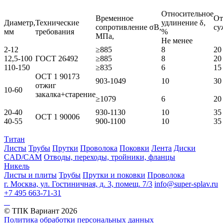
Относительное
Временное
От
Диаметр,
Технические
удлинение δ,
сопротивление σB,
су
мм
требования
%
МПа,
Не менее
2-12
≥885
8
20
12,5-100
ГОСТ 26492
≥885
8
20
110-150
≥835
6
15
ОСТ 1 90173
903-1049
10
30
отжиг
10-60
закалка+старение
≥1079
6
20
20-40
930-1130
10
35
ОСТ 1 90006
40-55
900-1100
10
35
Титан
Листы
Трубы
Прутки
Проволока
Поковки
Лента
Диски
CAD/CAM
Отводы, переходы, тройники, фланцы
Никель
Листы и плиты
Трубы
Прутки и поковки
Проволока
г. Москва, ул. Гостиничная, д. 3, помещ. 7/3
info@super-splav.ru
+7 495 663-71-31
© ТПК Вариант
2026
Политика обработки персональных данных