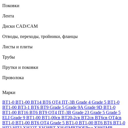
Поковки
Лента
Диски CAD/CAM
Отводы, переходы, тройники, фланцы
Листы и плиты
Трубы
Прутки и поковки
Проволока
Марки
ВТ1-0
ВТ1-00
ВТ14
ВТ6
ОТ4
ПТ-3В
Grade 4
Grade 5
ВТ1-0
ВТ1-00
ВТ3-1
ВТ6
ВТ9
Grade 5
Grade 9A
Grade 9D
ВТ1-0
ВТ1-00
ВТ16
ВТ6
ВТ9
ОТ4
ПТ-3В
Grade 23
Grade 5
Grade 5
ELI
Grade 9
ВТ1-00
ВТ1-00св
ВТ20-2св
ВТ2св
ВТ6св
ОТ4св
ВТ1-0
ВТ1-00
ВТ6
ОТ4
Grade 5
ВТ1-0
ВТ1-00
ВТ6
ВТ6
ВТ1-0
НП2
НП3
ХН32Т
ХН38ВТ
ХН45МВТЮБРид
ХН65МВ