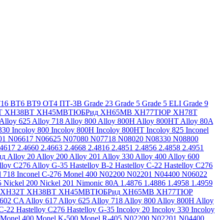
16
ВТ6
ВТ9
ОТ4
ПТ-3В
Grade 23
Grade 5
Grade 5 ELI
Grade 9
Т
ХН38ВТ
ХН45МВТЮБРид
ХН65МВ
ХН77ТЮР
ХН78Т
Alloy 625
Alloy 718
Alloy 800
Alloy 800H
Alloy 800HT
Alloy 80A
330
Incoloy 800
Incoloy 800H
Incoloy 800HT
Incoloy 825
Inconel
01
N06617
N06625
N07080
N07718
N08020
N08330
N08800
.4617
2.4660
2.4663
2.4668
2.4816
2.4851
2.4856
2.4858
2.4951
ид
Alloy 20
Alloy 200
Alloy 201
Alloy 330
Alloy 400
Alloy 600
lloy C276
Alloy G-35
Hastelloy B-2
Hastelloy C-22
Hastelloy C276
l 718
Inconel C-276
Monel 400
N02200
N02201
N04400
N06022
5
Nickel 200
Nickel 201
Nimonic 80A
1.4876
1.4886
1.4958
1.4959
ХН32Т
ХН38ВТ
ХН45МВТЮБРид
ХН65МВ
ХН77ТЮР
 602 CA
Alloy 617
Alloy 625
Alloy 718
Alloy 800
Alloy 800H
Alloy
 C-22
Hastelloy C276
Hastelloy G-35
Incoloy 20
Incoloy 330
Incoloy
Monel 400
Monel K-500
Monel R-405
N02200
N02201
N04400