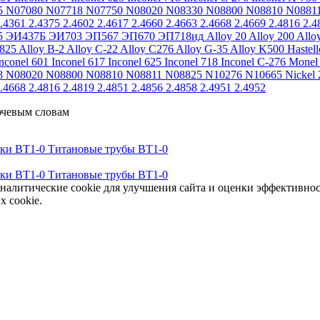
5
N07080
N07718
N07750
N08020
N08330
N08800
N08810
N0881
.4361
2.4375
2.4602
2.4617
2.4660
2.4663
2.4668
2.4669
2.4816
2.4
5
ЭИ437Б
ЭИ703
ЭП567
ЭП670
ЭП718ид
Alloy 20
Alloy 200
Allo
 825
Alloy B-2
Alloy C-22
Alloy C276
Alloy G-35
Alloy K500
Hastel
nconel 601
Inconel 617
Inconel 625
Inconel 718
Inconel C-276
Monel
8
N08020
N08800
N08810
N08811
N08825
N10276
N10665
Nickel 
.4668
2.4816
2.4819
2.4851
2.4856
2.4858
2.4951
2.4952
ючевым словам
тки ВТ1-0
Титановые трубы ВТ1-0
тки ВТ1-0
Титановые трубы ВТ1-0
аналитические cookie для улучшения сайта и оценки эффективно
х cookie.