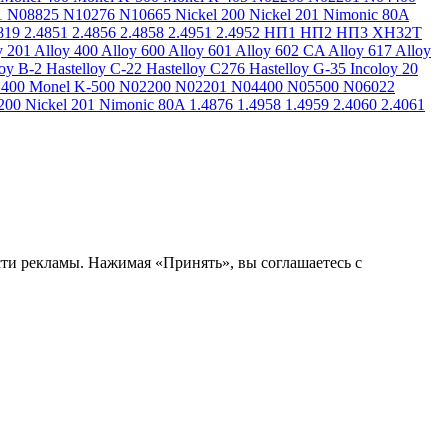
1
N08825
N10276
N10665
Nickel 200
Nickel 201
Nimonic 80A
819
2.4851
2.4856
2.4858
2.4951
2.4952
НП1
НП2
НП3
ХН32Т
y 201
Alloy 400
Alloy 600
Alloy 601
Alloy 602 CA
Alloy 617
Alloy
loy B-2
Hastelloy C-22
Hastelloy C276
Hastelloy G-35
Incoloy 20
 400
Monel K-500
N02200
N02201
N04400
N05500
N06022
200
Nickel 201
Nimonic 80A
1.4876
1.4958
1.4959
2.4060
2.4061
сти рекламы. Нажимая «Принять», вы соглашаетесь с