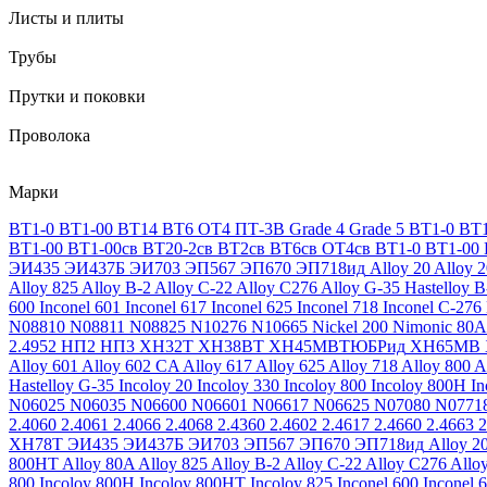
Листы и плиты
Трубы
Прутки и поковки
Проволока
Марки
ВТ1-0
ВТ1-00
ВТ14
ВТ6
ОТ4
ПТ-3В
Grade 4
Grade 5
ВТ1-0
ВТ1
ВТ1-00
ВТ1-00св
ВТ20-2св
ВТ2св
ВТ6св
ОТ4св
ВТ1-0
ВТ1-00
ЭИ435
ЭИ437Б
ЭИ703
ЭП567
ЭП670
ЭП718ид
Alloy 20
Alloy 
Alloy 825
Alloy B-2
Alloy C-22
Alloy C276
Alloy G-35
Hastelloy B
600
Inconel 601
Inconel 617
Inconel 625
Inconel 718
Inconel C-276
N08810
N08811
N08825
N10276
N10665
Nickel 200
Nimonic 80A
2.4952
НП2
НП3
ХН32Т
ХН38ВТ
ХН45МВТЮБРид
ХН65МВ
Alloy 601
Alloy 602 CA
Alloy 617
Alloy 625
Alloy 718
Alloy 800
A
Hastelloy G-35
Incoloy 20
Incoloy 330
Incoloy 800
Incoloy 800H
I
N06025
N06035
N06600
N06601
N06617
N06625
N07080
N0771
2.4060
2.4061
2.4066
2.4068
2.4360
2.4602
2.4617
2.4660
2.4663
2
ХН78Т
ЭИ435
ЭИ437Б
ЭИ703
ЭП567
ЭП670
ЭП718ид
Alloy 2
800HT
Alloy 80A
Alloy 825
Alloy B-2
Alloy C-22
Alloy C276
Allo
800
Incoloy 800H
Incoloy 800HT
Incoloy 825
Inconel 600
Inconel 