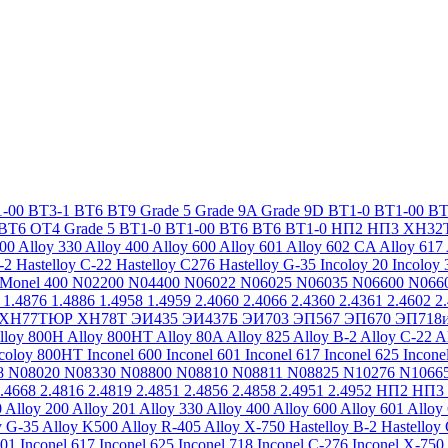
-00
ВТ3-1
ВТ6
ВТ9
Grade 5
Grade 9A
Grade 9D
ВТ1-0
ВТ1-00
ВТ
ВТ6
ОТ4
Grade 5
ВТ1-0
ВТ1-00
ВТ6
ВТ6
ВТ1-0
НП2
НП3
ХН32
200
Alloy 330
Alloy 400
Alloy 600
Alloy 601
Alloy 602 CA
Alloy 617
-2
Hastelloy C-22
Hastelloy C276
Hastelloy G-35
Incoloy 20
Incoloy 
Monel 400
N02200
N04400
N06022
N06025
N06035
N06600
N066
1.4876
1.4886
1.4958
1.4959
2.4060
2.4066
2.4360
2.4361
2.4602
2
ХН77ТЮР
ХН78Т
ЭИ435
ЭИ437Б
ЭИ703
ЭП567
ЭП670
ЭП718
lloy 800H
Alloy 800HT
Alloy 80A
Alloy 825
Alloy B-2
Alloy C-22
A
ncoloy 800HT
Inconel 600
Inconel 601
Inconel 617
Inconel 625
Incone
8
N08020
N08330
N08800
N08810
N08811
N08825
N10276
N1066
.4668
2.4816
2.4819
2.4851
2.4856
2.4858
2.4951
2.4952
НП2
НП3
0
Alloy 200
Alloy 201
Alloy 330
Alloy 400
Alloy 600
Alloy 601
Alloy
y G-35
Alloy K500
Alloy R-405
Alloy X-750
Hastelloy B-2
Hastelloy
601
Inconel 617
Inconel 625
Inconel 718
Inconel C-276
Inconel X-750