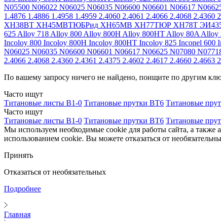
N05500
N06022
N06025
N06035
N06600
N06601
N06617
N0662
1.4876
1.4886
1.4958
1.4959
2.4060
2.4061
2.4066
2.4068
2.4360
2
ХН38ВТ
ХН45МВТЮБРид
ХН65МВ
ХН77ТЮР
ХН78Т
ЭИ43
625
Alloy 718
Alloy 800
Alloy 800H
Alloy 800HT
Alloy 80A
Alloy
Incoloy 800
Incoloy 800H
Incoloy 800HT
Incoloy 825
Inconel 600
I
N06025
N06035
N06600
N06601
N06617
N06625
N07080
N0771
2.4066
2.4068
2.4360
2.4361
2.4375
2.4602
2.4617
2.4660
2.4663
2
По вашему запросу ничего не найдено, поищите по другим кл
Часто ищут
Титановые листы В1-0
Титановые прутки ВТ6
Титановые пру
Часто ищут
Титановые листы В1-0
Титановые прутки ВТ6
Титановые пру
Мы используем необходимые cookie для работы сайта, а также 
использованием cookie. Вы можете отказаться от необязательны
Принять
Отказаться от необязательных
Подробнее
Главная