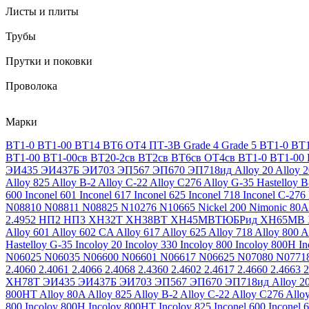
Листы и плиты
Трубы
Прутки и поковки
Проволока
Марки
ВТ1-0
ВТ1-00
ВТ14
ВТ6
ОТ4
ПТ-3В
Grade 4
Grade 5
ВТ1-0
ВТ1
ВТ1-00
ВТ1-00св
ВТ20-2св
ВТ2св
ВТ6св
ОТ4св
ВТ1-0
ВТ1-00
ЭИ435
ЭИ437Б
ЭИ703
ЭП567
ЭП670
ЭП718ид
Alloy 20
Alloy 
Alloy 825
Alloy B-2
Alloy C-22
Alloy C276
Alloy G-35
Hastelloy B
600
Inconel 601
Inconel 617
Inconel 625
Inconel 718
Inconel C-276
N08810
N08811
N08825
N10276
N10665
Nickel 200
Nimonic 80A
2.4952
НП2
НП3
ХН32Т
ХН38ВТ
ХН45МВТЮБРид
ХН65МВ
Alloy 601
Alloy 602 CA
Alloy 617
Alloy 625
Alloy 718
Alloy 800
A
Hastelloy G-35
Incoloy 20
Incoloy 330
Incoloy 800
Incoloy 800H
I
N06025
N06035
N06600
N06601
N06617
N06625
N07080
N0771
2.4060
2.4061
2.4066
2.4068
2.4360
2.4602
2.4617
2.4660
2.4663
2
ХН78Т
ЭИ435
ЭИ437Б
ЭИ703
ЭП567
ЭП670
ЭП718ид
Alloy 2
800HT
Alloy 80A
Alloy 825
Alloy B-2
Alloy C-22
Alloy C276
Allo
800
Incoloy 800H
Incoloy 800HT
Incoloy 825
Inconel 600
Inconel 