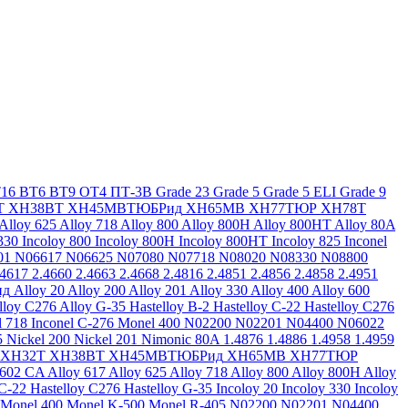
16
ВТ6
ВТ9
ОТ4
ПТ-3В
Grade 23
Grade 5
Grade 5 ELI
Grade 9
Т
ХН38ВТ
ХН45МВТЮБРид
ХН65МВ
ХН77ТЮР
ХН78Т
Alloy 625
Alloy 718
Alloy 800
Alloy 800H
Alloy 800HT
Alloy 80A
330
Incoloy 800
Incoloy 800H
Incoloy 800HT
Incoloy 825
Inconel
01
N06617
N06625
N07080
N07718
N08020
N08330
N08800
.4617
2.4660
2.4663
2.4668
2.4816
2.4851
2.4856
2.4858
2.4951
ид
Alloy 20
Alloy 200
Alloy 201
Alloy 330
Alloy 400
Alloy 600
lloy C276
Alloy G-35
Hastelloy B-2
Hastelloy C-22
Hastelloy C276
l 718
Inconel C-276
Monel 400
N02200
N02201
N04400
N06022
5
Nickel 200
Nickel 201
Nimonic 80A
1.4876
1.4886
1.4958
1.4959
ХН32Т
ХН38ВТ
ХН45МВТЮБРид
ХН65МВ
ХН77ТЮР
 602 CA
Alloy 617
Alloy 625
Alloy 718
Alloy 800
Alloy 800H
Alloy
 C-22
Hastelloy C276
Hastelloy G-35
Incoloy 20
Incoloy 330
Incoloy
Monel 400
Monel K-500
Monel R-405
N02200
N02201
N04400