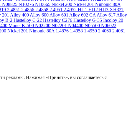
1
N08825
N10276
N10665
Nickel 200
Nickel 201
Nimonic 80A
819
2.4851
2.4856
2.4858
2.4951
2.4952
НП1
НП2
НП3
ХН32Т
y 201
Alloy 400
Alloy 600
Alloy 601
Alloy 602 CA
Alloy 617
Alloy
loy B-2
Hastelloy C-22
Hastelloy C276
Hastelloy G-35
Incoloy 20
 400
Monel K-500
N02200
N02201
N04400
N05500
N06022
200
Nickel 201
Nimonic 80A
1.4876
1.4958
1.4959
2.4060
2.4061
сти рекламы. Нажимая «Принять», вы соглашаетесь с