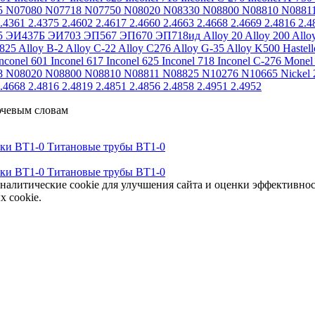
5
N07080
N07718
N07750
N08020
N08330
N08800
N08810
N0881
.4361
2.4375
2.4602
2.4617
2.4660
2.4663
2.4668
2.4669
2.4816
2.4
5
ЭИ437Б
ЭИ703
ЭП567
ЭП670
ЭП718ид
Alloy 20
Alloy 200
Allo
 825
Alloy B-2
Alloy C-22
Alloy C276
Alloy G-35
Alloy K500
Hastel
nconel 601
Inconel 617
Inconel 625
Inconel 718
Inconel C-276
Monel
8
N08020
N08800
N08810
N08811
N08825
N10276
N10665
Nickel 
.4668
2.4816
2.4819
2.4851
2.4856
2.4858
2.4951
2.4952
ючевым словам
тки ВТ1-0
Титановые трубы ВТ1-0
тки ВТ1-0
Титановые трубы ВТ1-0
аналитические cookie для улучшения сайта и оценки эффективно
х cookie.