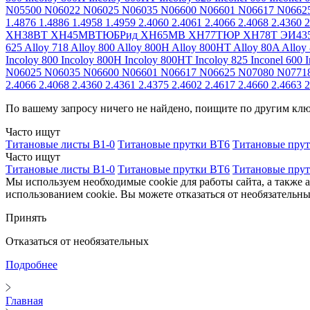
N05500
N06022
N06025
N06035
N06600
N06601
N06617
N0662
1.4876
1.4886
1.4958
1.4959
2.4060
2.4061
2.4066
2.4068
2.4360
2
ХН38ВТ
ХН45МВТЮБРид
ХН65МВ
ХН77ТЮР
ХН78Т
ЭИ43
625
Alloy 718
Alloy 800
Alloy 800H
Alloy 800HT
Alloy 80A
Alloy
Incoloy 800
Incoloy 800H
Incoloy 800HT
Incoloy 825
Inconel 600
I
N06025
N06035
N06600
N06601
N06617
N06625
N07080
N0771
2.4066
2.4068
2.4360
2.4361
2.4375
2.4602
2.4617
2.4660
2.4663
2
По вашему запросу ничего не найдено, поищите по другим кл
Часто ищут
Титановые листы В1-0
Титановые прутки ВТ6
Титановые пру
Часто ищут
Титановые листы В1-0
Титановые прутки ВТ6
Титановые пру
Мы используем необходимые cookie для работы сайта, а также 
использованием cookie. Вы можете отказаться от необязательны
Принять
Отказаться от необязательных
Подробнее
Главная