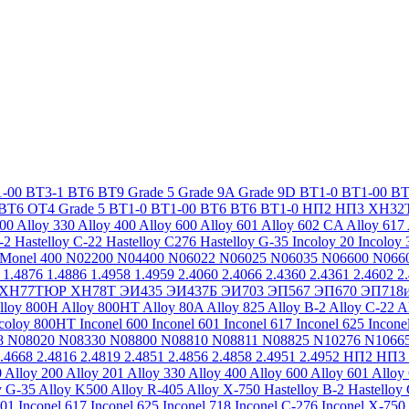
-00
ВТ3-1
ВТ6
ВТ9
Grade 5
Grade 9A
Grade 9D
ВТ1-0
ВТ1-00
ВТ
ВТ6
ОТ4
Grade 5
ВТ1-0
ВТ1-00
ВТ6
ВТ6
ВТ1-0
НП2
НП3
ХН32
200
Alloy 330
Alloy 400
Alloy 600
Alloy 601
Alloy 602 CA
Alloy 617
-2
Hastelloy C-22
Hastelloy C276
Hastelloy G-35
Incoloy 20
Incoloy 
Monel 400
N02200
N04400
N06022
N06025
N06035
N06600
N066
1.4876
1.4886
1.4958
1.4959
2.4060
2.4066
2.4360
2.4361
2.4602
2
ХН77ТЮР
ХН78Т
ЭИ435
ЭИ437Б
ЭИ703
ЭП567
ЭП670
ЭП718
lloy 800H
Alloy 800HT
Alloy 80A
Alloy 825
Alloy B-2
Alloy C-22
A
ncoloy 800HT
Inconel 600
Inconel 601
Inconel 617
Inconel 625
Incone
8
N08020
N08330
N08800
N08810
N08811
N08825
N10276
N1066
.4668
2.4816
2.4819
2.4851
2.4856
2.4858
2.4951
2.4952
НП2
НП3
0
Alloy 200
Alloy 201
Alloy 330
Alloy 400
Alloy 600
Alloy 601
Alloy
y G-35
Alloy K500
Alloy R-405
Alloy X-750
Hastelloy B-2
Hastelloy
601
Inconel 617
Inconel 625
Inconel 718
Inconel C-276
Inconel X-750