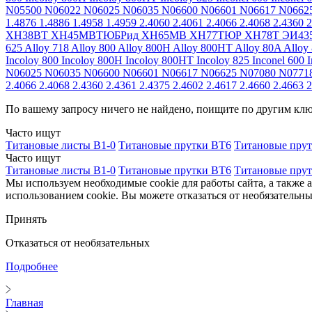
N05500
N06022
N06025
N06035
N06600
N06601
N06617
N0662
1.4876
1.4886
1.4958
1.4959
2.4060
2.4061
2.4066
2.4068
2.4360
2
ХН38ВТ
ХН45МВТЮБРид
ХН65МВ
ХН77ТЮР
ХН78Т
ЭИ43
625
Alloy 718
Alloy 800
Alloy 800H
Alloy 800HT
Alloy 80A
Alloy
Incoloy 800
Incoloy 800H
Incoloy 800HT
Incoloy 825
Inconel 600
I
N06025
N06035
N06600
N06601
N06617
N06625
N07080
N0771
2.4066
2.4068
2.4360
2.4361
2.4375
2.4602
2.4617
2.4660
2.4663
2
По вашему запросу ничего не найдено, поищите по другим кл
Часто ищут
Титановые листы В1-0
Титановые прутки ВТ6
Титановые пру
Часто ищут
Титановые листы В1-0
Титановые прутки ВТ6
Титановые пру
Мы используем необходимые cookie для работы сайта, а также 
использованием cookie. Вы можете отказаться от необязательны
Принять
Отказаться от необязательных
Подробнее
Главная