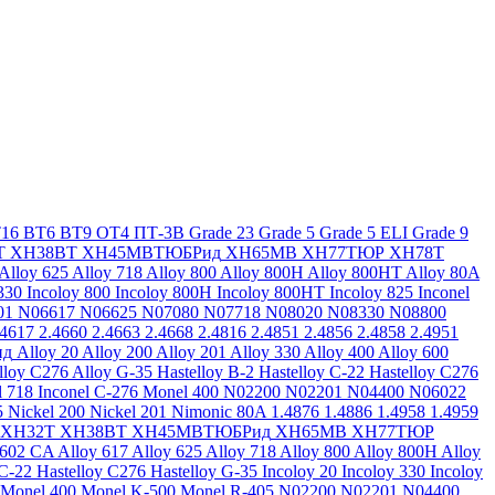
16
ВТ6
ВТ9
ОТ4
ПТ-3В
Grade 23
Grade 5
Grade 5 ELI
Grade 9
Т
ХН38ВТ
ХН45МВТЮБРид
ХН65МВ
ХН77ТЮР
ХН78Т
Alloy 625
Alloy 718
Alloy 800
Alloy 800H
Alloy 800HT
Alloy 80A
330
Incoloy 800
Incoloy 800H
Incoloy 800HT
Incoloy 825
Inconel
01
N06617
N06625
N07080
N07718
N08020
N08330
N08800
.4617
2.4660
2.4663
2.4668
2.4816
2.4851
2.4856
2.4858
2.4951
ид
Alloy 20
Alloy 200
Alloy 201
Alloy 330
Alloy 400
Alloy 600
lloy C276
Alloy G-35
Hastelloy B-2
Hastelloy C-22
Hastelloy C276
l 718
Inconel C-276
Monel 400
N02200
N02201
N04400
N06022
5
Nickel 200
Nickel 201
Nimonic 80A
1.4876
1.4886
1.4958
1.4959
ХН32Т
ХН38ВТ
ХН45МВТЮБРид
ХН65МВ
ХН77ТЮР
 602 CA
Alloy 617
Alloy 625
Alloy 718
Alloy 800
Alloy 800H
Alloy
 C-22
Hastelloy C276
Hastelloy G-35
Incoloy 20
Incoloy 330
Incoloy
Monel 400
Monel K-500
Monel R-405
N02200
N02201
N04400