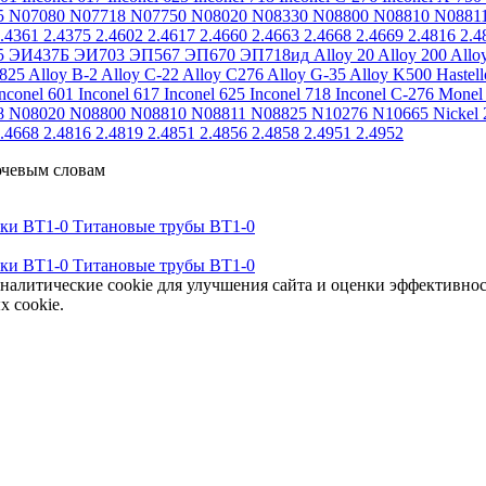
5
N07080
N07718
N07750
N08020
N08330
N08800
N08810
N0881
.4361
2.4375
2.4602
2.4617
2.4660
2.4663
2.4668
2.4669
2.4816
2.4
5
ЭИ437Б
ЭИ703
ЭП567
ЭП670
ЭП718ид
Alloy 20
Alloy 200
Allo
 825
Alloy B-2
Alloy C-22
Alloy C276
Alloy G-35
Alloy K500
Hastel
nconel 601
Inconel 617
Inconel 625
Inconel 718
Inconel C-276
Monel
8
N08020
N08800
N08810
N08811
N08825
N10276
N10665
Nickel 
.4668
2.4816
2.4819
2.4851
2.4856
2.4858
2.4951
2.4952
ючевым словам
тки ВТ1-0
Титановые трубы ВТ1-0
тки ВТ1-0
Титановые трубы ВТ1-0
аналитические cookie для улучшения сайта и оценки эффективно
х cookie.