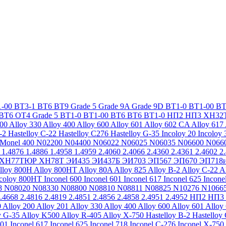
-00
ВТ3-1
ВТ6
ВТ9
Grade 5
Grade 9A
Grade 9D
ВТ1-0
ВТ1-00
ВТ
ВТ6
ОТ4
Grade 5
ВТ1-0
ВТ1-00
ВТ6
ВТ6
ВТ1-0
НП2
НП3
ХН32
200
Alloy 330
Alloy 400
Alloy 600
Alloy 601
Alloy 602 CA
Alloy 617
-2
Hastelloy C-22
Hastelloy C276
Hastelloy G-35
Incoloy 20
Incoloy 
Monel 400
N02200
N04400
N06022
N06025
N06035
N06600
N066
1.4876
1.4886
1.4958
1.4959
2.4060
2.4066
2.4360
2.4361
2.4602
2
ХН77ТЮР
ХН78Т
ЭИ435
ЭИ437Б
ЭИ703
ЭП567
ЭП670
ЭП718
lloy 800H
Alloy 800HT
Alloy 80A
Alloy 825
Alloy B-2
Alloy C-22
A
ncoloy 800HT
Inconel 600
Inconel 601
Inconel 617
Inconel 625
Incone
8
N08020
N08330
N08800
N08810
N08811
N08825
N10276
N1066
.4668
2.4816
2.4819
2.4851
2.4856
2.4858
2.4951
2.4952
НП2
НП3
0
Alloy 200
Alloy 201
Alloy 330
Alloy 400
Alloy 600
Alloy 601
Alloy
y G-35
Alloy K500
Alloy R-405
Alloy X-750
Hastelloy B-2
Hastelloy
601
Inconel 617
Inconel 625
Inconel 718
Inconel C-276
Inconel X-750