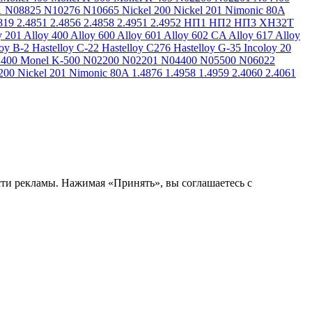
1
N08825
N10276
N10665
Nickel 200
Nickel 201
Nimonic 80A
819
2.4851
2.4856
2.4858
2.4951
2.4952
НП1
НП2
НП3
ХН32Т
y 201
Alloy 400
Alloy 600
Alloy 601
Alloy 602 CA
Alloy 617
Alloy
loy B-2
Hastelloy C-22
Hastelloy C276
Hastelloy G-35
Incoloy 20
 400
Monel K-500
N02200
N02201
N04400
N05500
N06022
200
Nickel 201
Nimonic 80A
1.4876
1.4958
1.4959
2.4060
2.4061
сти рекламы. Нажимая «Принять», вы соглашаетесь с