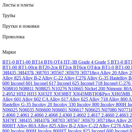
Листы и плиты
Трубы
Прутки и поковки
Проволока
Марки
ВТ1-0
ВТ1-00
ВТ14
ВТ6
ОТ4
ПТ-3В
Grade 4
Grade 5
ВТ1-0
ВТ1
ВТ1-00
ВТ1-00св
ВТ20-2св
ВТ2св
ВТ6св
ОТ4св
ВТ1-0
ВТ1-00
ЭИ435
ЭИ437Б
ЭИ703
ЭП567
ЭП670
ЭП718ид
Alloy 20
Alloy 
Alloy 825
Alloy B-2
Alloy C-22
Alloy C276
Alloy G-35
Hastelloy B
600
Inconel 601
Inconel 617
Inconel 625
Inconel 718
Inconel C-276
N08810
N08811
N08825
N10276
N10665
Nickel 200
Nimonic 80A
2.4952
НП2
НП3
ХН32Т
ХН38ВТ
ХН45МВТЮБРид
ХН65МВ
Alloy 601
Alloy 602 CA
Alloy 617
Alloy 625
Alloy 718
Alloy 800
A
Hastelloy G-35
Incoloy 20
Incoloy 330
Incoloy 800
Incoloy 800H
I
N06025
N06035
N06600
N06601
N06617
N06625
N07080
N0771
2.4060
2.4061
2.4066
2.4068
2.4360
2.4602
2.4617
2.4660
2.4663
2
ХН78Т
ЭИ435
ЭИ437Б
ЭИ703
ЭП567
ЭП670
ЭП718ид
Alloy 2
800HT
Alloy 80A
Alloy 825
Alloy B-2
Alloy C-22
Alloy C276
Allo
800
Incoloy 800H
Incoloy 800HT
Incoloy 825
Inconel 600
Inconel 