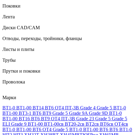
Поковки
Лента
Диски CAD/CAM
Отводы, переходы, тройники, фланцы
Листы и плиты
Трубы
Прутки и поковки
Проволока
Марки
ВТ1-0
ВТ1-00
ВТ14
ВТ6
ОТ4
ПТ-3В
Grade 4
Grade 5
ВТ1-0
ВТ1-00
ВТ3-1
ВТ6
ВТ9
Grade 5
Grade 9A
Grade 9D
ВТ1-0
ВТ1-00
ВТ16
ВТ6
ВТ9
ОТ4
ПТ-3В
Grade 23
Grade 5
Grade 5
ELI
Grade 9
ВТ1-00
ВТ1-00св
ВТ20-2св
ВТ2св
ВТ6св
ОТ4св
ВТ1-0
ВТ1-00
ВТ6
ОТ4
Grade 5
ВТ1-0
ВТ1-00
ВТ6
ВТ6
ВТ1-0
НП2
НП3
ХН32Т
ХН38ВТ
ХН45МВТЮБРид
ХН65МВ