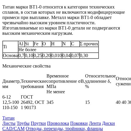
Титан марки BT1-0 относится к категории технических
сплавов, в состав которых не включаются модифицирующие
примеси при выплавке. Металл марки ВТ1‑0 обладает
чрезвычайно высоким уровнем пластичности.
Изготавливаемые из марки ВТ1‑0 детали не подвергаются
высоким механическим нагрузкам.
Al
Si
Fe
O
H
N
C
Σ прочих
Ti
Не более
Основа
0,7
0,10
0,25
0,20
0,010
0,04
0,07
0,30
Механические свойства
Временное
Относительное
Относи
Диаметр,
Технические
сопротивление σB,
удлинение δ,
сужени
мм
требования
МПа
%
Не менее
6-12
ГОСТ
12,5-100
26492, ОСТ
345
15
40 40 3
110-150
1 90173
Титан
Листы
Трубы
Прутки
Проволока
Поковки
Лента
Диски
CAD/CAM
Отводы, переходы, тройники, фланцы