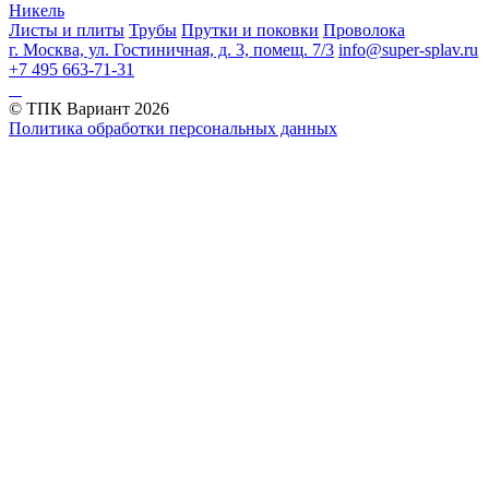
Никель
Листы и плиты
Трубы
Прутки и поковки
Проволока
г. Москва, ул. Гостиничная, д. 3, помещ. 7/3
info@super-splav.ru
+7 495 663-71-31
© ТПК Вариант
2026
Политика обработки персональных данных