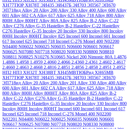
ХН77ТЮР
ХН78Т
ЭИ435
ЭИ437Б
ЭИ703
ЭП567
ЭП670
ЭП718ид
Alloy 20
Alloy 200
Alloy 330
Alloy 400
Alloy 600
Alloy
601
Alloy 602 CA
Alloy 617
Alloy 625
Alloy 718
Alloy 800
Alloy
800H
Alloy 800HT
Alloy 80A
Alloy 825
Alloy B-2
Alloy C-22
Alloy C276
Alloy G-35
Hastelloy B-2
Hastelloy C-22
Hastelloy
C276
Hastelloy G-35
Incoloy 20
Incoloy 330
Incoloy 800
Incoloy
800H
Incoloy 800HT
Incoloy 825
Inconel 600
Inconel 601
Inconel
617
Inconel 625
Inconel 718
Inconel C-276
Monel 400
N02200
N04400
N06022
N06025
N06035
N06600
N06601
N06617
N06625
N07080
N07718
N08020
N08330
N08800
N08810
N08811
N08825
N10276
N10665
Nickel 200
Nimonic 80A
1.4876
1.4886
1.4958
1.4959
2.4060
2.4066
2.4360
2.4361
2.4602
2.4617
2.4660
2.4663
2.4668
2.4816
2.4851
2.4856
2.4858
2.4951
2.4952
НП2
НП3
ХН32Т
ХН38ВТ
ХН45МВТЮБРид
ХН65МВ
ХН77ТЮР
ХН78Т
ЭИ435
ЭИ437Б
ЭИ703
ЭП567
ЭП670
ЭП718ид
Alloy 20
Alloy 200
Alloy 201
Alloy 330
Alloy 400
Alloy
600
Alloy 601
Alloy 602 CA
Alloy 617
Alloy 625
Alloy 718
Alloy
800
Alloy 800H
Alloy 800HT
Alloy 80A
Alloy 825
Alloy B-2
Alloy C-22
Alloy C276
Alloy G-35
Hastelloy B-2
Hastelloy C-22
Hastelloy C276
Hastelloy G-35
Incoloy 20
Incoloy 330
Incoloy 800
Incoloy 800H
Incoloy 800HT
Inconel 600
Inconel 601
Inconel 617
Inconel 625
Inconel 718
Inconel C-276
Monel 400
N02200
N02201
N04400
N06022
N06025
N06035
N06600
N06601
N06617
N06625
N07080
N07718
N08020
N08330
N08800