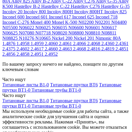
80A
Alloy 825
Alloy B-2
Alloy C-22
Alloy C276
Alloy G-35
Alloy
K500
Hastelloy B-2
Hastelloy C-22
Hastelloy C276
Hastelloy G-35
Incoloy 20
Incoloy 800
Incoloy 800H
Incoloy 800HT
Incoloy 825
Inconel 600
Inconel 601
Inconel 617
Inconel 625
Inconel 718
Inconel C-276
Monel 400
Monel K-500
N02200
N02201
N04400
N05500
N06022
N06025
N06035
N06600
N06601
N06617
N06625
N07080
N07718
N08020
N08800
N08810
N08811
N08825
N10276
N10665
Nickel 200
Nickel 201
Nimonic 80A
1.4876
1.4958
1.4959
2.4060
2.4061
2.4066
2.4068
2.4360
2.4361
2.4375
2.4602
2.4617
2.4660
2.4663
2.4668
2.4816
2.4819
2.4851
2.4856
2.4858
2.4951
2.4952
По вашему запросу ничего не найдено, поищите по другим
ключевым словам
Часто ищут
Титановые листы В1-0
Титановые прутки ВТ6
Титановые
прутки ВТ1-0
Титановые трубы ВТ1-0
Часто ищут
Титановые листы В1-0
Титановые прутки ВТ6
Титановые
прутки ВТ1-0
Титановые трубы ВТ1-0
Мы используем необходимые cookie для работы сайта, а также
аналитические cookie для улучшения сайта и оценки
эффективности рекламы. Нажимая «Принять», вы
соглашаетесь с использованием cookie. Вы можете отказаться