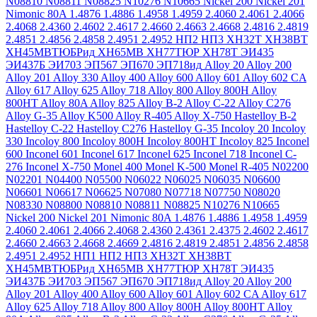
N08810
N08811
N08825
N10276
N10665
Nickel 200
Nickel 201
Nimonic 80A
1.4876
1.4886
1.4958
1.4959
2.4060
2.4061
2.4066
2.4068
2.4360
2.4602
2.4617
2.4660
2.4663
2.4668
2.4816
2.4819
2.4851
2.4856
2.4858
2.4951
2.4952
НП2
НП3
ХН32Т
ХН38ВТ
ХН45МВТЮБРид
ХН65МВ
ХН77ТЮР
ХН78Т
ЭИ435
ЭИ437Б
ЭИ703
ЭП567
ЭП670
ЭП718ид
Alloy 20
Alloy 200
Alloy 201
Alloy 330
Alloy 400
Alloy 600
Alloy 601
Alloy 602 CA
Alloy 617
Alloy 625
Alloy 718
Alloy 800
Alloy 800H
Alloy
800HT
Alloy 80A
Alloy 825
Alloy B-2
Alloy C-22
Alloy C276
Alloy G-35
Alloy K500
Alloy R-405
Alloy X-750
Hastelloy B-2
Hastelloy C-22
Hastelloy C276
Hastelloy G-35
Incoloy 20
Incoloy
330
Incoloy 800
Incoloy 800H
Incoloy 800HT
Incoloy 825
Inconel
600
Inconel 601
Inconel 617
Inconel 625
Inconel 718
Inconel C-
276
Inconel X-750
Monel 400
Monel K-500
Monel R-405
N02200
N02201
N04400
N05500
N06022
N06025
N06035
N06600
N06601
N06617
N06625
N07080
N07718
N07750
N08020
N08330
N08800
N08810
N08811
N08825
N10276
N10665
Nickel 200
Nickel 201
Nimonic 80A
1.4876
1.4886
1.4958
1.4959
2.4060
2.4061
2.4066
2.4068
2.4360
2.4361
2.4375
2.4602
2.4617
2.4660
2.4663
2.4668
2.4669
2.4816
2.4819
2.4851
2.4856
2.4858
2.4951
2.4952
НП1
НП2
НП3
ХН32Т
ХН38ВТ
ХН45МВТЮБРид
ХН65МВ
ХН77ТЮР
ХН78Т
ЭИ435
ЭИ437Б
ЭИ703
ЭП567
ЭП670
ЭП718ид
Alloy 20
Alloy 200
Alloy 201
Alloy 400
Alloy 600
Alloy 601
Alloy 602 CA
Alloy 617
Alloy 625
Alloy 718
Alloy 800
Alloy 800H
Alloy 800HT
Alloy