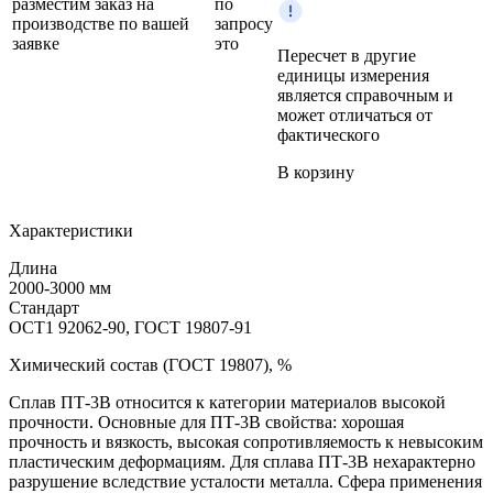
разместим заказ на
по
производстве по вашей
запросу
заявке
это
Пересчет в другие
единицы измерения
является справочным и
может отличаться от
фактического
В корзину
Характеристики
Длина
2000-3000 мм
Стандарт
ОСТ1 92062-90, ГОСТ 19807-91
Химический состав (ГОСТ 19807), %
Сплав ПT‑3B относится к категории материалов высокой
прочности. Основные для ПT‑3B свойства: хорошая
прочность и вязкость, высокая сопротивляемость к невысоким
пластическим деформациям. Для сплава ПT‑3B нехарактерно
разрушение вследствие усталости металла. Сфера применения