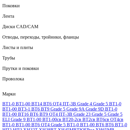
Поковки
Лента
Диски CAD/CAM
Отводы, переходы, тройники, фланцы
Листы и плиты
Трубы
Прутки и поковки
Проволока
Марки
ВТ1-0
ВТ1-00
ВТ14
ВТ6
ОТ4
ПТ-3В
Grade 4
Grade 5
ВТ1-0
ВТ1-00
ВТ3-1
ВТ6
ВТ9
Grade 5
Grade 9A
Grade 9D
ВТ1-0
ВТ1-00
ВТ16
ВТ6
ВТ9
ОТ4
ПТ-3В
Grade 23
Grade 5
Grade 5
ELI
Grade 9
ВТ1-00
ВТ1-00св
ВТ20-2св
ВТ2св
ВТ6св
ОТ4св
ВТ1-0
ВТ1-00
ВТ6
ОТ4
Grade 5
ВТ1-0
ВТ1-00
ВТ6
ВТ6
ВТ1-0
НП2
НП3
ХН32Т
ХН38ВТ
ХН45МВТЮБРид
ХН65МВ