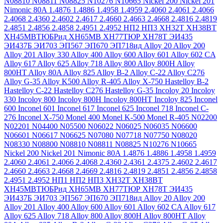
N08810
N08811
N08825
N10276
N10665
Nickel 200
Nickel 201
Nimonic 80A
1.4876
1.4886
1.4958
1.4959
2.4060
2.4061
2.4066
2.4068
2.4360
2.4602
2.4617
2.4660
2.4663
2.4668
2.4816
2.4819
2.4851
2.4856
2.4858
2.4951
2.4952
НП2
НП3
ХН32Т
ХН38ВТ
ХН45МВТЮБРид
ХН65МВ
ХН77ТЮР
ХН78Т
ЭИ435
ЭИ437Б
ЭИ703
ЭП567
ЭП670
ЭП718ид
Alloy 20
Alloy 200
Alloy 201
Alloy 330
Alloy 400
Alloy 600
Alloy 601
Alloy 602 CA
Alloy 617
Alloy 625
Alloy 718
Alloy 800
Alloy 800H
Alloy
800HT
Alloy 80A
Alloy 825
Alloy B-2
Alloy C-22
Alloy C276
Alloy G-35
Alloy K500
Alloy R-405
Alloy X-750
Hastelloy B-2
Hastelloy C-22
Hastelloy C276
Hastelloy G-35
Incoloy 20
Incoloy
330
Incoloy 800
Incoloy 800H
Incoloy 800HT
Incoloy 825
Inconel
600
Inconel 601
Inconel 617
Inconel 625
Inconel 718
Inconel C-
276
Inconel X-750
Monel 400
Monel K-500
Monel R-405
N02200
N02201
N04400
N05500
N06022
N06025
N06035
N06600
N06601
N06617
N06625
N07080
N07718
N07750
N08020
N08330
N08800
N08810
N08811
N08825
N10276
N10665
Nickel 200
Nickel 201
Nimonic 80A
1.4876
1.4886
1.4958
1.4959
2.4060
2.4061
2.4066
2.4068
2.4360
2.4361
2.4375
2.4602
2.4617
2.4660
2.4663
2.4668
2.4669
2.4816
2.4819
2.4851
2.4856
2.4858
2.4951
2.4952
НП1
НП2
НП3
ХН32Т
ХН38ВТ
ХН45МВТЮБРид
ХН65МВ
ХН77ТЮР
ХН78Т
ЭИ435
ЭИ437Б
ЭИ703
ЭП567
ЭП670
ЭП718ид
Alloy 20
Alloy 200
Alloy 201
Alloy 400
Alloy 600
Alloy 601
Alloy 602 CA
Alloy 617
Alloy 625
Alloy 718
Alloy 800
Alloy 800H
Alloy 800HT
Alloy