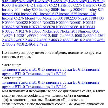
80A
Alloy 825
Alloy B-2
Alloy C-22
Alloy C276
Alloy G-35
Alloy
K500
Hastelloy B-2
Hastelloy C-22
Hastelloy C276
Hastelloy G-35
Incoloy 20
Incoloy 800
Incoloy 800H
Incoloy 800HT
Incoloy 825
Inconel 600
Inconel 601
Inconel 617
Inconel 625
Inconel 718
Inconel C-276
Monel 400
Monel K-500
N02200
N02201
N04400
N05500
N06022
N06025
N06035
N06600
N06601
N06617
N06625
N07080
N07718
N08020
N08800
N08810
N08811
N08825
N10276
N10665
Nickel 200
Nickel 201
Nimonic 80A
1.4876
1.4958
1.4959
2.4060
2.4061
2.4066
2.4068
2.4360
2.4361
2.4375
2.4602
2.4617
2.4660
2.4663
2.4668
2.4816
2.4819
2.4851
2.4856
2.4858
2.4951
2.4952
По вашему запросу ничего не найдено, поищите по другим
ключевым словам
Часто ищут
Титановые листы В1-0
Титановые прутки ВТ6
Титановые
прутки ВТ1-0
Титановые трубы ВТ1-0
Часто ищут
Титановые листы В1-0
Титановые прутки ВТ6
Титановые
прутки ВТ1-0
Титановые трубы ВТ1-0
Мы используем необходимые cookie для работы сайта, а также
аналитические cookie для улучшения сайта и оценки
эффективности рекламы. Нажимая «Принять», вы
соглашаетесь с использованием cookie. Вы можете отказаться