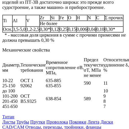
изделий из ПT‑3B достаточно широка: это прежде всего
судостроение, а также машино- и приборостроение.
Zr
Si
Fe
O
H
N
C
Σ прочих
Ti
Al
V
Не более
Осн.
3,5-5,0
1,2-2,5
0,30*
0,12
0,25
0,15
0,006
0,04
0,10
0,30*
* - массовая доля циркония в сумме с прочими примесями не
должна превышать 0,30 %
Механические свойства
Предел
Относительн
Временное
Диаметр,
Технические
текучести
удлинение δ,
сопротивление σB,
мм
требования
σT, МПа
%
МПа,
не менее
10-22
ОСТ 1
635-885
590
11
25-150
92062
635-855
до 100
10
101-200
ОСТ
9
638-854
589
201-450
В5.9325
8
451-650
7
Титан
Листы
Трубы
Прутки
Проволока
Поковки
Лента
Диски
CAD/CAM
Отводы, переходы, тройники, фланцы