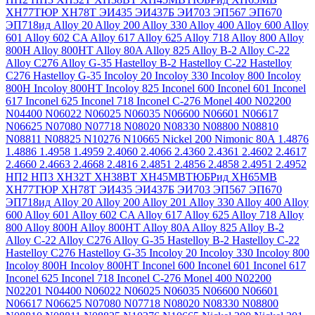
ХН77ТЮР
ХН78Т
ЭИ435
ЭИ437Б
ЭИ703
ЭП567
ЭП670
ЭП718ид
Alloy 20
Alloy 200
Alloy 330
Alloy 400
Alloy 600
Alloy
601
Alloy 602 CA
Alloy 617
Alloy 625
Alloy 718
Alloy 800
Alloy
800H
Alloy 800HT
Alloy 80A
Alloy 825
Alloy B-2
Alloy C-22
Alloy C276
Alloy G-35
Hastelloy B-2
Hastelloy C-22
Hastelloy
C276
Hastelloy G-35
Incoloy 20
Incoloy 330
Incoloy 800
Incoloy
800H
Incoloy 800HT
Incoloy 825
Inconel 600
Inconel 601
Inconel
617
Inconel 625
Inconel 718
Inconel C-276
Monel 400
N02200
N04400
N06022
N06025
N06035
N06600
N06601
N06617
N06625
N07080
N07718
N08020
N08330
N08800
N08810
N08811
N08825
N10276
N10665
Nickel 200
Nimonic 80A
1.4876
1.4886
1.4958
1.4959
2.4060
2.4066
2.4360
2.4361
2.4602
2.4617
2.4660
2.4663
2.4668
2.4816
2.4851
2.4856
2.4858
2.4951
2.4952
НП2
НП3
ХН32Т
ХН38ВТ
ХН45МВТЮБРид
ХН65МВ
ХН77ТЮР
ХН78Т
ЭИ435
ЭИ437Б
ЭИ703
ЭП567
ЭП670
ЭП718ид
Alloy 20
Alloy 200
Alloy 201
Alloy 330
Alloy 400
Alloy
600
Alloy 601
Alloy 602 CA
Alloy 617
Alloy 625
Alloy 718
Alloy
800
Alloy 800H
Alloy 800HT
Alloy 80A
Alloy 825
Alloy B-2
Alloy C-22
Alloy C276
Alloy G-35
Hastelloy B-2
Hastelloy C-22
Hastelloy C276
Hastelloy G-35
Incoloy 20
Incoloy 330
Incoloy 800
Incoloy 800H
Incoloy 800HT
Inconel 600
Inconel 601
Inconel 617
Inconel 625
Inconel 718
Inconel C-276
Monel 400
N02200
N02201
N04400
N06022
N06025
N06035
N06600
N06601
N06617
N06625
N07080
N07718
N08020
N08330
N08800