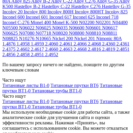
80A
Alloy 825
Alloy B-2
Alloy C-22
Alloy C276
Alloy G-35
Alloy
K500
Hastelloy B-2
Hastelloy C-22
Hastelloy C276
Hastelloy G-35
Incoloy 20
Incoloy 800
Incoloy 800H
Incoloy 800HT
Incoloy 825
Inconel 600
Inconel 601
Inconel 617
Inconel 625
Inconel 718
Inconel C-276
Monel 400
Monel K-500
N02200
N02201
N04400
N05500
N06022
N06025
N06035
N06600
N06601
N06617
N06625
N07080
N07718
N08020
N08800
N08810
N08811
N08825
N10276
N10665
Nickel 200
Nickel 201
Nimonic 80A
1.4876
1.4958
1.4959
2.4060
2.4061
2.4066
2.4068
2.4360
2.4361
2.4375
2.4602
2.4617
2.4660
2.4663
2.4668
2.4816
2.4819
2.4851
2.4856
2.4858
2.4951
2.4952
По вашему запросу ничего не найдено, поищите по другим
ключевым словам
Часто ищут
Титановые листы В1-0
Титановые прутки ВТ6
Титановые
прутки ВТ1-0
Титановые трубы ВТ1-0
Часто ищут
Титановые листы В1-0
Титановые прутки ВТ6
Титановые
прутки ВТ1-0
Титановые трубы ВТ1-0
Мы используем необходимые cookie для работы сайта, а также
аналитические cookie для улучшения сайта и оценки
эффективности рекламы. Нажимая «Принять», вы
соглашаетесь с использованием cookie. Вы можете отказаться