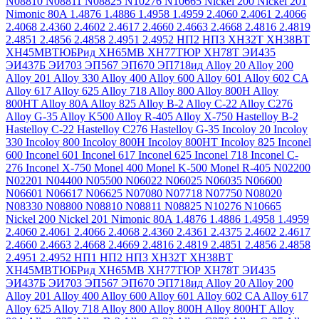
N08810
N08811
N08825
N10276
N10665
Nickel 200
Nickel 201
Nimonic 80A
1.4876
1.4886
1.4958
1.4959
2.4060
2.4061
2.4066
2.4068
2.4360
2.4602
2.4617
2.4660
2.4663
2.4668
2.4816
2.4819
2.4851
2.4856
2.4858
2.4951
2.4952
НП2
НП3
ХН32Т
ХН38ВТ
ХН45МВТЮБРид
ХН65МВ
ХН77ТЮР
ХН78Т
ЭИ435
ЭИ437Б
ЭИ703
ЭП567
ЭП670
ЭП718ид
Alloy 20
Alloy 200
Alloy 201
Alloy 330
Alloy 400
Alloy 600
Alloy 601
Alloy 602 CA
Alloy 617
Alloy 625
Alloy 718
Alloy 800
Alloy 800H
Alloy
800HT
Alloy 80A
Alloy 825
Alloy B-2
Alloy C-22
Alloy C276
Alloy G-35
Alloy K500
Alloy R-405
Alloy X-750
Hastelloy B-2
Hastelloy C-22
Hastelloy C276
Hastelloy G-35
Incoloy 20
Incoloy
330
Incoloy 800
Incoloy 800H
Incoloy 800HT
Incoloy 825
Inconel
600
Inconel 601
Inconel 617
Inconel 625
Inconel 718
Inconel C-
276
Inconel X-750
Monel 400
Monel K-500
Monel R-405
N02200
N02201
N04400
N05500
N06022
N06025
N06035
N06600
N06601
N06617
N06625
N07080
N07718
N07750
N08020
N08330
N08800
N08810
N08811
N08825
N10276
N10665
Nickel 200
Nickel 201
Nimonic 80A
1.4876
1.4886
1.4958
1.4959
2.4060
2.4061
2.4066
2.4068
2.4360
2.4361
2.4375
2.4602
2.4617
2.4660
2.4663
2.4668
2.4669
2.4816
2.4819
2.4851
2.4856
2.4858
2.4951
2.4952
НП1
НП2
НП3
ХН32Т
ХН38ВТ
ХН45МВТЮБРид
ХН65МВ
ХН77ТЮР
ХН78Т
ЭИ435
ЭИ437Б
ЭИ703
ЭП567
ЭП670
ЭП718ид
Alloy 20
Alloy 200
Alloy 201
Alloy 400
Alloy 600
Alloy 601
Alloy 602 CA
Alloy 617
Alloy 625
Alloy 718
Alloy 800
Alloy 800H
Alloy 800HT
Alloy