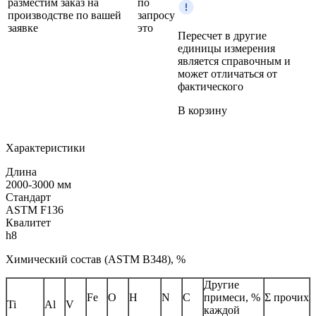
разместим заказ на
по
производстве по вашей
запросу
заявке
это
Пересчет в другие
единицы измерения
является справочным и
может отличаться от
фактического
В корзину
Характеристики
Длина
2000-3000 мм
Стандарт
ASTM F136
Квалитет
h8
Химический состав (ASTM B348), %
Другие
Fe
O
H
N
C
примеси, %
Σ прочих
Ti
Al
V
каждой