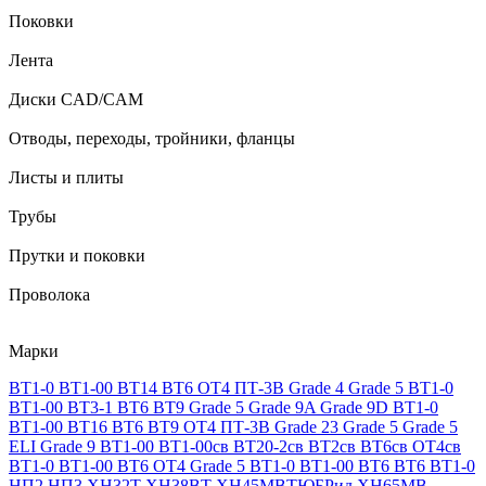
Поковки
Лента
Диски CAD/CAM
Отводы, переходы, тройники, фланцы
Листы и плиты
Трубы
Прутки и поковки
Проволока
Марки
ВТ1-0
ВТ1-00
ВТ14
ВТ6
ОТ4
ПТ-3В
Grade 4
Grade 5
ВТ1-0
ВТ1-00
ВТ3-1
ВТ6
ВТ9
Grade 5
Grade 9A
Grade 9D
ВТ1-0
ВТ1-00
ВТ16
ВТ6
ВТ9
ОТ4
ПТ-3В
Grade 23
Grade 5
Grade 5
ELI
Grade 9
ВТ1-00
ВТ1-00св
ВТ20-2св
ВТ2св
ВТ6св
ОТ4св
ВТ1-0
ВТ1-00
ВТ6
ОТ4
Grade 5
ВТ1-0
ВТ1-00
ВТ6
ВТ6
ВТ1-0
НП2
НП3
ХН32Т
ХН38ВТ
ХН45МВТЮБРид
ХН65МВ