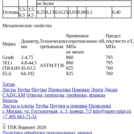
не более
5,5-
3,5-
Основа
0,25
0,13
0,0125
0,03
0,08
0,1
0,40
6,5
4,5
Механические свойства
Временное
Предел
Диаметр,
Технические
сопротивление σB,
текучести σT,
Марка
мм
требования
МПа
МПа
не менее
Grade
2-4,75
860
795
5ELi
4,8-44,5
860
795
ASTM F136
(Ti6Al4V
45-63,5
825
760
ELi)
64-102
825
760
Титан
Листы
Трубы
Прутки
Проволока
Поковки
Лента
Диски
CAD/CAM
Отводы, переходы, тройники, фланцы
Никель
Листы и плиты
Трубы
Прутки и поковки
Проволока
г. Москва, ул. Гостиничная, д. 3, помещ. 7/3
info@super-splav.ru
+7 495 663-71-31
© ТПК Вариант
2026
Политика обработки персональных данных