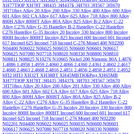
ХН77ТЮР
ХН78Т
ЭИ435
ЭИ437Б
ЭИ703
ЭП567
ЭП670
ЭП718ид
Alloy 20
Alloy 200
Alloy 330
Alloy 400
Alloy 600
Alloy
601
Alloy 602 CA
Alloy 617
Alloy 625
Alloy 718
Alloy 800
Alloy
800H
Alloy 800HT
Alloy 80A
Alloy 825
Alloy B-2
Alloy C-22
Alloy C276
Alloy G-35
Hastelloy B-2
Hastelloy C-22
Hastelloy
C276
Hastelloy G-35
Incoloy 20
Incoloy 330
Incoloy 800
Incoloy
800H
Incoloy 800HT
Incoloy 825
Inconel 600
Inconel 601
Inconel
617
Inconel 625
Inconel 718
Inconel C-276
Monel 400
N02200
N04400
N06022
N06025
N06035
N06600
N06601
N06617
N06625
N07080
N07718
N08020
N08330
N08800
N08810
N08811
N08825
N10276
N10665
Nickel 200
Nimonic 80A
1.4876
1.4886
1.4958
1.4959
2.4060
2.4066
2.4360
2.4361
2.4602
2.4617
2.4660
2.4663
2.4668
2.4816
2.4851
2.4856
2.4858
2.4951
2.4952
НП2
НП3
ХН32Т
ХН38ВТ
ХН45МВТЮБРид
ХН65МВ
ХН77ТЮР
ХН78Т
ЭИ435
ЭИ437Б
ЭИ703
ЭП567
ЭП670
ЭП718ид
Alloy 20
Alloy 200
Alloy 201
Alloy 330
Alloy 400
Alloy
600
Alloy 601
Alloy 602 CA
Alloy 617
Alloy 625
Alloy 718
Alloy
800
Alloy 800H
Alloy 800HT
Alloy 80A
Alloy 825
Alloy B-2
Alloy C-22
Alloy C276
Alloy G-35
Hastelloy B-2
Hastelloy C-22
Hastelloy C276
Hastelloy G-35
Incoloy 20
Incoloy 330
Incoloy 800
Incoloy 800H
Incoloy 800HT
Inconel 600
Inconel 601
Inconel 617
Inconel 625
Inconel 718
Inconel C-276
Monel 400
N02200
N02201
N04400
N06022
N06025
N06035
N06600
N06601
N06617
N06625
N07080
N07718
N08020
N08330
N08800