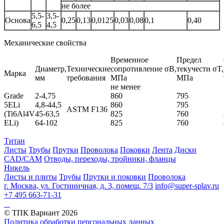
не более
5,5-
3,5-
Основа
0,25
0,13
0,0125
0,03
0,08
0,1
0,40
6,5
4,5
Механические свойства
Временное
Предел
Диаметр,
Технические
сопротивление σB,
текучести σT,
Марка
мм
требования
МПа
МПа
не менее
Grade
2-4,75
860
795
5ELi
4,8-44,5
860
795
ASTM F136
(Ti6Al4V
45-63,5
825
760
ELi)
64-102
825
760
Титан
Листы
Трубы
Прутки
Проволока
Поковки
Лента
Диски
CAD/CAM
Отводы, переходы, тройники, фланцы
Никель
Листы и плиты
Трубы
Прутки и поковки
Проволока
г. Москва, ул. Гостиничная, д. 3, помещ. 7/3
info@super-splav.ru
+7 495 663-71-31
© ТПК Вариант
2026
Политика обработки персональных данных