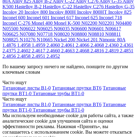
80A
Alloy 825
Alloy B-2
Alloy C-22
Alloy C276
Alloy G-35
Alloy
K500
Hastelloy B-2
Hastelloy C-22
Hastelloy C276
Hastelloy G-35
Incoloy 20
Incoloy 800
Incoloy 800H
Incoloy 800HT
Incoloy 825
Inconel 600
Inconel 601
Inconel 617
Inconel 625
Inconel 718
Inconel C-276
Monel 400
Monel K-500
N02200
N02201
N04400
N05500
N06022
N06025
N06035
N06600
N06601
N06617
N06625
N07080
N07718
N08020
N08800
N08810
N08811
N08825
N10276
N10665
Nickel 200
Nickel 201
Nimonic 80A
1.4876
1.4958
1.4959
2.4060
2.4061
2.4066
2.4068
2.4360
2.4361
2.4375
2.4602
2.4617
2.4660
2.4663
2.4668
2.4816
2.4819
2.4851
2.4856
2.4858
2.4951
2.4952
По вашему запросу ничего не найдено, поищите по другим
ключевым словам
Часто ищут
Титановые листы В1-0
Титановые прутки ВТ6
Титановые
прутки ВТ1-0
Титановые трубы ВТ1-0
Часто ищут
Титановые листы В1-0
Титановые прутки ВТ6
Титановые
прутки ВТ1-0
Титановые трубы ВТ1-0
Мы используем необходимые cookie для работы сайта, а также
аналитические cookie для улучшения сайта и оценки
эффективности рекламы. Нажимая «Принять», вы
соглашаетесь с использованием cookie. Вы можете отказаться