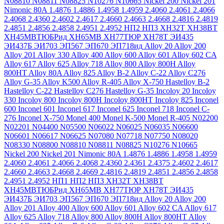
N08810
N08811
N08825
N10276
N10665
Nickel 200
Nickel 201
Nimonic 80A
1.4876
1.4886
1.4958
1.4959
2.4060
2.4061
2.4066
2.4068
2.4360
2.4602
2.4617
2.4660
2.4663
2.4668
2.4816
2.4819
2.4851
2.4856
2.4858
2.4951
2.4952
НП2
НП3
ХН32Т
ХН38ВТ
ХН45МВТЮБРид
ХН65МВ
ХН77ТЮР
ХН78Т
ЭИ435
ЭИ437Б
ЭИ703
ЭП567
ЭП670
ЭП718ид
Alloy 20
Alloy 200
Alloy 201
Alloy 330
Alloy 400
Alloy 600
Alloy 601
Alloy 602 CA
Alloy 617
Alloy 625
Alloy 718
Alloy 800
Alloy 800H
Alloy
800HT
Alloy 80A
Alloy 825
Alloy B-2
Alloy C-22
Alloy C276
Alloy G-35
Alloy K500
Alloy R-405
Alloy X-750
Hastelloy B-2
Hastelloy C-22
Hastelloy C276
Hastelloy G-35
Incoloy 20
Incoloy
330
Incoloy 800
Incoloy 800H
Incoloy 800HT
Incoloy 825
Inconel
600
Inconel 601
Inconel 617
Inconel 625
Inconel 718
Inconel C-
276
Inconel X-750
Monel 400
Monel K-500
Monel R-405
N02200
N02201
N04400
N05500
N06022
N06025
N06035
N06600
N06601
N06617
N06625
N07080
N07718
N07750
N08020
N08330
N08800
N08810
N08811
N08825
N10276
N10665
Nickel 200
Nickel 201
Nimonic 80A
1.4876
1.4886
1.4958
1.4959
2.4060
2.4061
2.4066
2.4068
2.4360
2.4361
2.4375
2.4602
2.4617
2.4660
2.4663
2.4668
2.4669
2.4816
2.4819
2.4851
2.4856
2.4858
2.4951
2.4952
НП1
НП2
НП3
ХН32Т
ХН38ВТ
ХН45МВТЮБРид
ХН65МВ
ХН77ТЮР
ХН78Т
ЭИ435
ЭИ437Б
ЭИ703
ЭП567
ЭП670
ЭП718ид
Alloy 20
Alloy 200
Alloy 201
Alloy 400
Alloy 600
Alloy 601
Alloy 602 CA
Alloy 617
Alloy 625
Alloy 718
Alloy 800
Alloy 800H
Alloy 800HT
Alloy