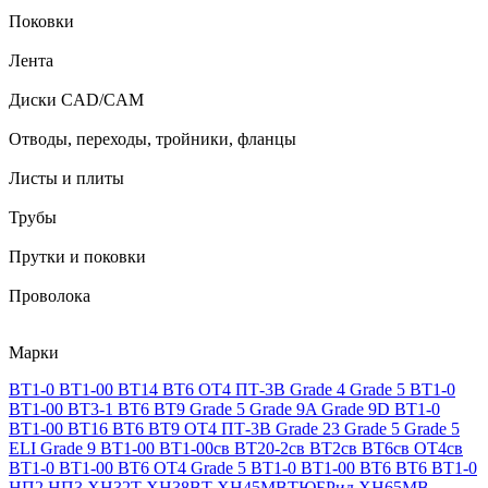
Поковки
Лента
Диски CAD/CAM
Отводы, переходы, тройники, фланцы
Листы и плиты
Трубы
Прутки и поковки
Проволока
Марки
ВТ1-0
ВТ1-00
ВТ14
ВТ6
ОТ4
ПТ-3В
Grade 4
Grade 5
ВТ1-0
ВТ1-00
ВТ3-1
ВТ6
ВТ9
Grade 5
Grade 9A
Grade 9D
ВТ1-0
ВТ1-00
ВТ16
ВТ6
ВТ9
ОТ4
ПТ-3В
Grade 23
Grade 5
Grade 5
ELI
Grade 9
ВТ1-00
ВТ1-00св
ВТ20-2св
ВТ2св
ВТ6св
ОТ4св
ВТ1-0
ВТ1-00
ВТ6
ОТ4
Grade 5
ВТ1-0
ВТ1-00
ВТ6
ВТ6
ВТ1-0
НП2
НП3
ХН32Т
ХН38ВТ
ХН45МВТЮБРид
ХН65МВ