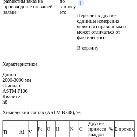
разместим заказ на
по
производстве по вашей
запросу
заявке
это
Пересчет в другие
единицы измерения
является справочным и
может отличаться от
фактического
В корзину
Характеристики
Длина
2000-3000 мм
Стандарт
ASTM F136
Квалитет
h8
Химический состав (ASTM B348), %
Другие
Fe
O
H
N
C
примеси, %
Σ прочих
Ti
Al
V
каждой