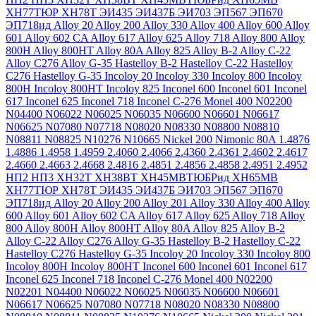
ХН77ТЮР
ХН78Т
ЭИ435
ЭИ437Б
ЭИ703
ЭП567
ЭП670
ЭП718ид
Alloy 20
Alloy 200
Alloy 330
Alloy 400
Alloy 600
Alloy
601
Alloy 602 CA
Alloy 617
Alloy 625
Alloy 718
Alloy 800
Alloy
800H
Alloy 800HT
Alloy 80A
Alloy 825
Alloy B-2
Alloy C-22
Alloy C276
Alloy G-35
Hastelloy B-2
Hastelloy C-22
Hastelloy
C276
Hastelloy G-35
Incoloy 20
Incoloy 330
Incoloy 800
Incoloy
800H
Incoloy 800HT
Incoloy 825
Inconel 600
Inconel 601
Inconel
617
Inconel 625
Inconel 718
Inconel C-276
Monel 400
N02200
N04400
N06022
N06025
N06035
N06600
N06601
N06617
N06625
N07080
N07718
N08020
N08330
N08800
N08810
N08811
N08825
N10276
N10665
Nickel 200
Nimonic 80A
1.4876
1.4886
1.4958
1.4959
2.4060
2.4066
2.4360
2.4361
2.4602
2.4617
2.4660
2.4663
2.4668
2.4816
2.4851
2.4856
2.4858
2.4951
2.4952
НП2
НП3
ХН32Т
ХН38ВТ
ХН45МВТЮБРид
ХН65МВ
ХН77ТЮР
ХН78Т
ЭИ435
ЭИ437Б
ЭИ703
ЭП567
ЭП670
ЭП718ид
Alloy 20
Alloy 200
Alloy 201
Alloy 330
Alloy 400
Alloy
600
Alloy 601
Alloy 602 CA
Alloy 617
Alloy 625
Alloy 718
Alloy
800
Alloy 800H
Alloy 800HT
Alloy 80A
Alloy 825
Alloy B-2
Alloy C-22
Alloy C276
Alloy G-35
Hastelloy B-2
Hastelloy C-22
Hastelloy C276
Hastelloy G-35
Incoloy 20
Incoloy 330
Incoloy 800
Incoloy 800H
Incoloy 800HT
Inconel 600
Inconel 601
Inconel 617
Inconel 625
Inconel 718
Inconel C-276
Monel 400
N02200
N02201
N04400
N06022
N06025
N06035
N06600
N06601
N06617
N06625
N07080
N07718
N08020
N08330
N08800