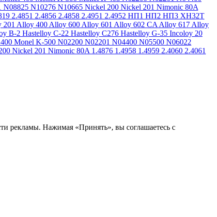
1
N08825
N10276
N10665
Nickel 200
Nickel 201
Nimonic 80A
819
2.4851
2.4856
2.4858
2.4951
2.4952
НП1
НП2
НП3
ХН32Т
y 201
Alloy 400
Alloy 600
Alloy 601
Alloy 602 CA
Alloy 617
Alloy
loy B-2
Hastelloy C-22
Hastelloy C276
Hastelloy G-35
Incoloy 20
 400
Monel K-500
N02200
N02201
N04400
N05500
N06022
200
Nickel 201
Nimonic 80A
1.4876
1.4958
1.4959
2.4060
2.4061
сти рекламы. Нажимая «Принять», вы соглашаетесь с