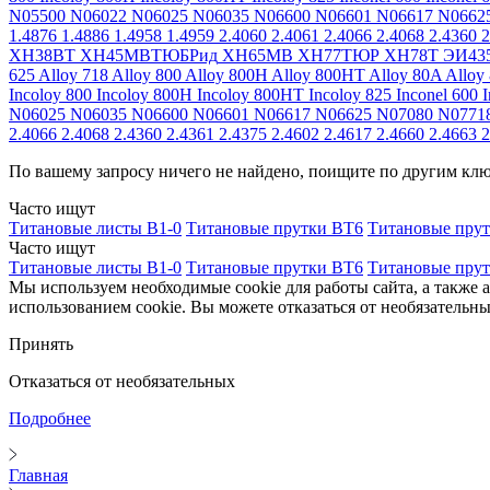
N05500
N06022
N06025
N06035
N06600
N06601
N06617
N0662
1.4876
1.4886
1.4958
1.4959
2.4060
2.4061
2.4066
2.4068
2.4360
2
ХН38ВТ
ХН45МВТЮБРид
ХН65МВ
ХН77ТЮР
ХН78Т
ЭИ43
625
Alloy 718
Alloy 800
Alloy 800H
Alloy 800HT
Alloy 80A
Alloy
Incoloy 800
Incoloy 800H
Incoloy 800HT
Incoloy 825
Inconel 600
I
N06025
N06035
N06600
N06601
N06617
N06625
N07080
N0771
2.4066
2.4068
2.4360
2.4361
2.4375
2.4602
2.4617
2.4660
2.4663
2
По вашему запросу ничего не найдено, поищите по другим кл
Часто ищут
Титановые листы В1-0
Титановые прутки ВТ6
Титановые пру
Часто ищут
Титановые листы В1-0
Титановые прутки ВТ6
Титановые пру
Мы используем необходимые cookie для работы сайта, а также 
использованием cookie. Вы можете отказаться от необязательны
Принять
Отказаться от необязательных
Подробнее
Главная