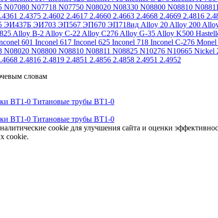
5
N07080
N07718
N07750
N08020
N08330
N08800
N08810
N0881
.4361
2.4375
2.4602
2.4617
2.4660
2.4663
2.4668
2.4669
2.4816
2.4
5
ЭИ437Б
ЭИ703
ЭП567
ЭП670
ЭП718ид
Alloy 20
Alloy 200
Allo
 825
Alloy B-2
Alloy C-22
Alloy C276
Alloy G-35
Alloy K500
Hastel
nconel 601
Inconel 617
Inconel 625
Inconel 718
Inconel C-276
Monel
8
N08020
N08800
N08810
N08811
N08825
N10276
N10665
Nickel 
.4668
2.4816
2.4819
2.4851
2.4856
2.4858
2.4951
2.4952
ючевым словам
тки ВТ1-0
Титановые трубы ВТ1-0
тки ВТ1-0
Титановые трубы ВТ1-0
аналитические cookie для улучшения сайта и оценки эффективно
х cookie.