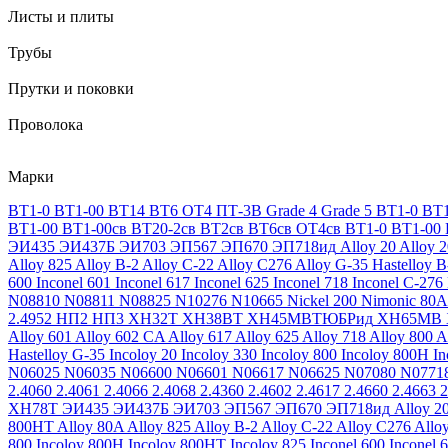
Листы и плиты
Трубы
Прутки и поковки
Проволока
Марки
ВТ1-0
ВТ1-00
ВТ14
ВТ6
ОТ4
ПТ-3В
Grade 4
Grade 5
ВТ1-0
ВТ1
ВТ1-00
ВТ1-00св
ВТ20-2св
ВТ2св
ВТ6св
ОТ4св
ВТ1-0
ВТ1-00
ЭИ435
ЭИ437Б
ЭИ703
ЭП567
ЭП670
ЭП718ид
Alloy 20
Alloy 
Alloy 825
Alloy B-2
Alloy C-22
Alloy C276
Alloy G-35
Hastelloy B
600
Inconel 601
Inconel 617
Inconel 625
Inconel 718
Inconel C-276
N08810
N08811
N08825
N10276
N10665
Nickel 200
Nimonic 80A
2.4952
НП2
НП3
ХН32Т
ХН38ВТ
ХН45МВТЮБРид
ХН65МВ
Alloy 601
Alloy 602 CA
Alloy 617
Alloy 625
Alloy 718
Alloy 800
A
Hastelloy G-35
Incoloy 20
Incoloy 330
Incoloy 800
Incoloy 800H
I
N06025
N06035
N06600
N06601
N06617
N06625
N07080
N0771
2.4060
2.4061
2.4066
2.4068
2.4360
2.4602
2.4617
2.4660
2.4663
2
ХН78Т
ЭИ435
ЭИ437Б
ЭИ703
ЭП567
ЭП670
ЭП718ид
Alloy 2
800HT
Alloy 80A
Alloy 825
Alloy B-2
Alloy C-22
Alloy C276
Allo
800
Incoloy 800H
Incoloy 800HT
Incoloy 825
Inconel 600
Inconel 