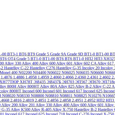
-00
ВТ3-1
ВТ6
ВТ9
Grade 5
Grade 9A
Grade 9D
ВТ1-0
ВТ1-00
ВТ
ВТ6
ОТ4
Grade 5
ВТ1-0
ВТ1-00
ВТ6
ВТ6
ВТ1-0
НП2
НП3
ХН32
200
Alloy 330
Alloy 400
Alloy 600
Alloy 601
Alloy 602 CA
Alloy 617
-2
Hastelloy C-22
Hastelloy C276
Hastelloy G-35
Incoloy 20
Incoloy 
Monel 400
N02200
N04400
N06022
N06025
N06035
N06600
N066
1.4876
1.4886
1.4958
1.4959
2.4060
2.4066
2.4360
2.4361
2.4602
2
ХН77ТЮР
ХН78Т
ЭИ435
ЭИ437Б
ЭИ703
ЭП567
ЭП670
ЭП718
lloy 800H
Alloy 800HT
Alloy 80A
Alloy 825
Alloy B-2
Alloy C-22
A
ncoloy 800HT
Inconel 600
Inconel 601
Inconel 617
Inconel 625
Incone
8
N08020
N08330
N08800
N08810
N08811
N08825
N10276
N1066
.4668
2.4816
2.4819
2.4851
2.4856
2.4858
2.4951
2.4952
НП2
НП3
0
Alloy 200
Alloy 201
Alloy 330
Alloy 400
Alloy 600
Alloy 601
Alloy
y G-35
Alloy K500
Alloy R-405
Alloy X-750
Hastelloy B-2
Hastelloy
601
Inconel 617
Inconel 625
Inconel 718
Inconel C-276
Inconel X-750