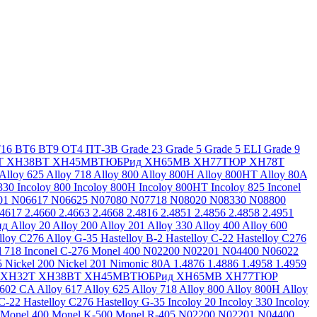
16
ВТ6
ВТ9
ОТ4
ПТ-3В
Grade 23
Grade 5
Grade 5 ELI
Grade 9
Т
ХН38ВТ
ХН45МВТЮБРид
ХН65МВ
ХН77ТЮР
ХН78Т
Alloy 625
Alloy 718
Alloy 800
Alloy 800H
Alloy 800HT
Alloy 80A
330
Incoloy 800
Incoloy 800H
Incoloy 800HT
Incoloy 825
Inconel
01
N06617
N06625
N07080
N07718
N08020
N08330
N08800
.4617
2.4660
2.4663
2.4668
2.4816
2.4851
2.4856
2.4858
2.4951
ид
Alloy 20
Alloy 200
Alloy 201
Alloy 330
Alloy 400
Alloy 600
lloy C276
Alloy G-35
Hastelloy B-2
Hastelloy C-22
Hastelloy C276
l 718
Inconel C-276
Monel 400
N02200
N02201
N04400
N06022
5
Nickel 200
Nickel 201
Nimonic 80A
1.4876
1.4886
1.4958
1.4959
ХН32Т
ХН38ВТ
ХН45МВТЮБРид
ХН65МВ
ХН77ТЮР
 602 CA
Alloy 617
Alloy 625
Alloy 718
Alloy 800
Alloy 800H
Alloy
 C-22
Hastelloy C276
Hastelloy G-35
Incoloy 20
Incoloy 330
Incoloy
Monel 400
Monel K-500
Monel R-405
N02200
N02201
N04400