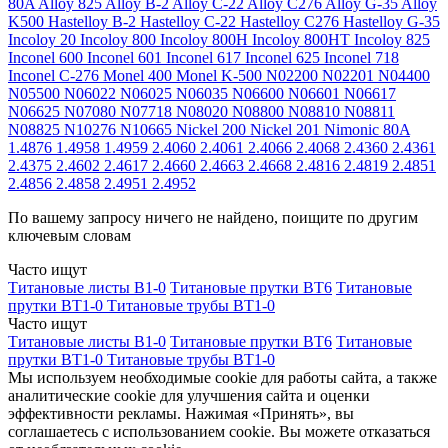
80A
Alloy 825
Alloy B-2
Alloy C-22
Alloy C276
Alloy G-35
Alloy
K500
Hastelloy B-2
Hastelloy C-22
Hastelloy C276
Hastelloy G-35
Incoloy 20
Incoloy 800
Incoloy 800H
Incoloy 800HT
Incoloy 825
Inconel 600
Inconel 601
Inconel 617
Inconel 625
Inconel 718
Inconel C-276
Monel 400
Monel K-500
N02200
N02201
N04400
N05500
N06022
N06025
N06035
N06600
N06601
N06617
N06625
N07080
N07718
N08020
N08800
N08810
N08811
N08825
N10276
N10665
Nickel 200
Nickel 201
Nimonic 80A
1.4876
1.4958
1.4959
2.4060
2.4061
2.4066
2.4068
2.4360
2.4361
2.4375
2.4602
2.4617
2.4660
2.4663
2.4668
2.4816
2.4819
2.4851
2.4856
2.4858
2.4951
2.4952
По вашему запросу ничего не найдено, поищите по другим
ключевым словам
Часто ищут
Титановые листы В1-0
Титановые прутки ВТ6
Титановые
прутки ВТ1-0
Титановые трубы ВТ1-0
Часто ищут
Титановые листы В1-0
Титановые прутки ВТ6
Титановые
прутки ВТ1-0
Титановые трубы ВТ1-0
Мы используем необходимые cookie для работы сайта, а также
аналитические cookie для улучшения сайта и оценки
эффективности рекламы. Нажимая «Принять», вы
соглашаетесь с использованием cookie. Вы можете отказаться