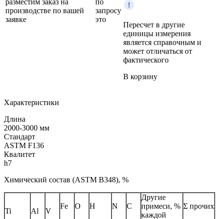
разместим заказ на
по
производстве по вашей
запросу
заявке
это
Пересчет в другие
единицы измерения
является справочным и
может отличаться от
фактического
В корзину
Характеристики
Длина
2000-3000 мм
Стандарт
ASTM F136
Квалитет
h7
Химический состав (ASTM B348), %
Другие
Fe
O
H
N
C
примеси, %
Σ прочих
Ti
Al
V
каждой