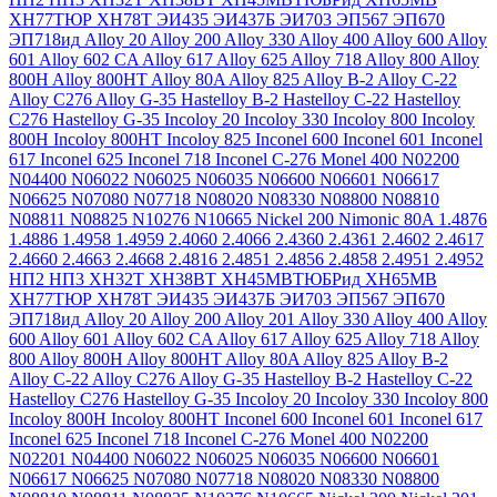
ХН77ТЮР
ХН78Т
ЭИ435
ЭИ437Б
ЭИ703
ЭП567
ЭП670
ЭП718ид
Alloy 20
Alloy 200
Alloy 330
Alloy 400
Alloy 600
Alloy
601
Alloy 602 CA
Alloy 617
Alloy 625
Alloy 718
Alloy 800
Alloy
800H
Alloy 800HT
Alloy 80A
Alloy 825
Alloy B-2
Alloy C-22
Alloy C276
Alloy G-35
Hastelloy B-2
Hastelloy C-22
Hastelloy
C276
Hastelloy G-35
Incoloy 20
Incoloy 330
Incoloy 800
Incoloy
800H
Incoloy 800HT
Incoloy 825
Inconel 600
Inconel 601
Inconel
617
Inconel 625
Inconel 718
Inconel C-276
Monel 400
N02200
N04400
N06022
N06025
N06035
N06600
N06601
N06617
N06625
N07080
N07718
N08020
N08330
N08800
N08810
N08811
N08825
N10276
N10665
Nickel 200
Nimonic 80A
1.4876
1.4886
1.4958
1.4959
2.4060
2.4066
2.4360
2.4361
2.4602
2.4617
2.4660
2.4663
2.4668
2.4816
2.4851
2.4856
2.4858
2.4951
2.4952
НП2
НП3
ХН32Т
ХН38ВТ
ХН45МВТЮБРид
ХН65МВ
ХН77ТЮР
ХН78Т
ЭИ435
ЭИ437Б
ЭИ703
ЭП567
ЭП670
ЭП718ид
Alloy 20
Alloy 200
Alloy 201
Alloy 330
Alloy 400
Alloy
600
Alloy 601
Alloy 602 CA
Alloy 617
Alloy 625
Alloy 718
Alloy
800
Alloy 800H
Alloy 800HT
Alloy 80A
Alloy 825
Alloy B-2
Alloy C-22
Alloy C276
Alloy G-35
Hastelloy B-2
Hastelloy C-22
Hastelloy C276
Hastelloy G-35
Incoloy 20
Incoloy 330
Incoloy 800
Incoloy 800H
Incoloy 800HT
Inconel 600
Inconel 601
Inconel 617
Inconel 625
Inconel 718
Inconel C-276
Monel 400
N02200
N02201
N04400
N06022
N06025
N06035
N06600
N06601
N06617
N06625
N07080
N07718
N08020
N08330
N08800