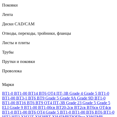
Поковки
Лента
Диски CAD/CAM
Отводы, переходы, тройники, фланцы
Листы и плиты
Трубы
Прутки и поковки
Проволока
Марки
ВТ1-0
ВТ1-00
ВТ14
ВТ6
ОТ4
ПТ-3В
Grade 4
Grade 5
ВТ1-0
ВТ1-00
ВТ3-1
ВТ6
ВТ9
Grade 5
Grade 9A
Grade 9D
ВТ1-0
ВТ1-00
ВТ16
ВТ6
ВТ9
ОТ4
ПТ-3В
Grade 23
Grade 5
Grade 5
ELI
Grade 9
ВТ1-00
ВТ1-00св
ВТ20-2св
ВТ2св
ВТ6св
ОТ4св
ВТ1-0
ВТ1-00
ВТ6
ОТ4
Grade 5
ВТ1-0
ВТ1-00
ВТ6
ВТ6
ВТ1-0
НП2
НП3
ХН32Т
ХН38ВТ
ХН45МВТЮБРид
ХН65МВ