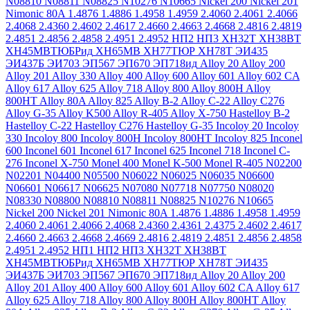
N08810
N08811
N08825
N10276
N10665
Nickel 200
Nickel 201
Nimonic 80A
1.4876
1.4886
1.4958
1.4959
2.4060
2.4061
2.4066
2.4068
2.4360
2.4602
2.4617
2.4660
2.4663
2.4668
2.4816
2.4819
2.4851
2.4856
2.4858
2.4951
2.4952
НП2
НП3
ХН32Т
ХН38ВТ
ХН45МВТЮБРид
ХН65МВ
ХН77ТЮР
ХН78Т
ЭИ435
ЭИ437Б
ЭИ703
ЭП567
ЭП670
ЭП718ид
Alloy 20
Alloy 200
Alloy 201
Alloy 330
Alloy 400
Alloy 600
Alloy 601
Alloy 602 CA
Alloy 617
Alloy 625
Alloy 718
Alloy 800
Alloy 800H
Alloy
800HT
Alloy 80A
Alloy 825
Alloy B-2
Alloy C-22
Alloy C276
Alloy G-35
Alloy K500
Alloy R-405
Alloy X-750
Hastelloy B-2
Hastelloy C-22
Hastelloy C276
Hastelloy G-35
Incoloy 20
Incoloy
330
Incoloy 800
Incoloy 800H
Incoloy 800HT
Incoloy 825
Inconel
600
Inconel 601
Inconel 617
Inconel 625
Inconel 718
Inconel C-
276
Inconel X-750
Monel 400
Monel K-500
Monel R-405
N02200
N02201
N04400
N05500
N06022
N06025
N06035
N06600
N06601
N06617
N06625
N07080
N07718
N07750
N08020
N08330
N08800
N08810
N08811
N08825
N10276
N10665
Nickel 200
Nickel 201
Nimonic 80A
1.4876
1.4886
1.4958
1.4959
2.4060
2.4061
2.4066
2.4068
2.4360
2.4361
2.4375
2.4602
2.4617
2.4660
2.4663
2.4668
2.4669
2.4816
2.4819
2.4851
2.4856
2.4858
2.4951
2.4952
НП1
НП2
НП3
ХН32Т
ХН38ВТ
ХН45МВТЮБРид
ХН65МВ
ХН77ТЮР
ХН78Т
ЭИ435
ЭИ437Б
ЭИ703
ЭП567
ЭП670
ЭП718ид
Alloy 20
Alloy 200
Alloy 201
Alloy 400
Alloy 600
Alloy 601
Alloy 602 CA
Alloy 617
Alloy 625
Alloy 718
Alloy 800
Alloy 800H
Alloy 800HT
Alloy