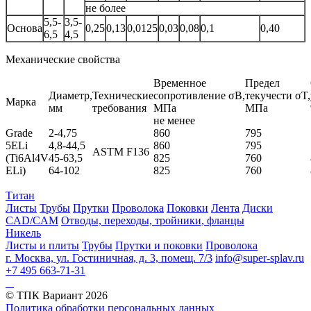
не более
5,5-
3,5-
Основа
0,25
0,13
0,0125
0,03
0,08
0,1
0,40
6,5
4,5
Механические свойства
Временное
Предел
Диаметр,
Технические
сопротивление σB,
текучести σT,
Марка
мм
требования
МПа
МПа
не менее
Grade
2-4,75
860
795
5ELi
4,8-44,5
860
795
ASTM F136
(Ti6Al4V
45-63,5
825
760
ELi)
64-102
825
760
Титан
Листы
Трубы
Прутки
Проволока
Поковки
Лента
Диски
CAD/CAM
Отводы, переходы, тройники, фланцы
Никель
Листы и плиты
Трубы
Прутки и поковки
Проволока
г. Москва, ул. Гостиничная, д. 3, помещ. 7/3
info@super-splav.ru
+7 495 663-71-31
© ТПК Вариант
2026
Политика обработки персональных данных