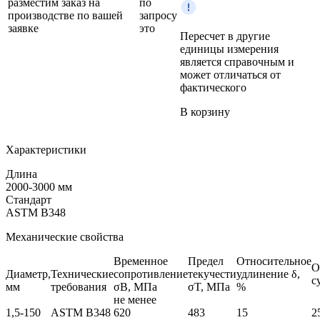
разместим заказ на
по
производстве по вашей
запросу
заявке
это
Пересчет в другие
единицы измерения
является справочным и
может отличаться от
фактического
В корзину
Характеристики
Длина
2000-3000 мм
Стандарт
ASTM B348
Механические свойства
Временное
Предел
Относительное
О
Диаметр,
Технические
сопротивление
текучести
удлинение δ,
с
мм
требования
σB, МПа
σT, МПа
%
не менее
1,5-150
ASTM B348
620
483
15
2