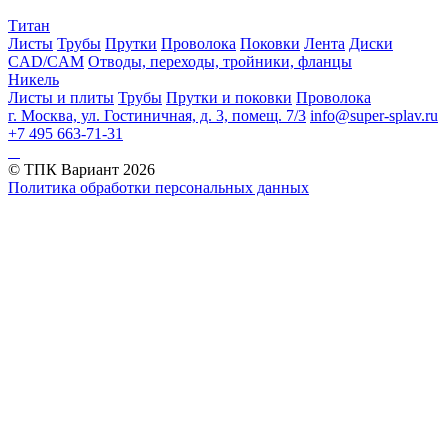
Титан
Листы
Трубы
Прутки
Проволока
Поковки
Лента
Диски
CAD/CAM
Отводы, переходы, тройники, фланцы
Никель
Листы и плиты
Трубы
Прутки и поковки
Проволока
г. Москва, ул. Гостиничная, д. 3, помещ. 7/3
info@super-splav.ru
+7 495 663-71-31
© ТПК Вариант
2026
Политика обработки персональных данных