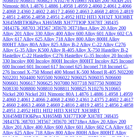
N08810
N08811
N08825
N10276
N10665
Nickel 200
Nickel 201
Nimonic 80A
1.4876
1.4886
1.4958
1.4959
2.4060
2.4061
2.4066
2.4068
2.4360
2.4602
2.4617
2.4660
2.4663
2.4668
2.4816
2.4819
2.4851
2.4856
2.4858
2.4951
2.4952
НП2
НП3
ХН32Т
ХН38ВТ
ХН45МВТЮБРид
ХН65МВ
ХН77ТЮР
ХН78Т
ЭИ435
ЭИ437Б
ЭИ703
ЭП567
ЭП670
ЭП718ид
Alloy 20
Alloy 200
Alloy 201
Alloy 330
Alloy 400
Alloy 600
Alloy 601
Alloy 602 CA
Alloy 617
Alloy 625
Alloy 718
Alloy 800
Alloy 800H
Alloy
800HT
Alloy 80A
Alloy 825
Alloy B-2
Alloy C-22
Alloy C276
Alloy G-35
Alloy K500
Alloy R-405
Alloy X-750
Hastelloy B-2
Hastelloy C-22
Hastelloy C276
Hastelloy G-35
Incoloy 20
Incoloy
330
Incoloy 800
Incoloy 800H
Incoloy 800HT
Incoloy 825
Inconel
600
Inconel 601
Inconel 617
Inconel 625
Inconel 718
Inconel C-
276
Inconel X-750
Monel 400
Monel K-500
Monel R-405
N02200
N02201
N04400
N05500
N06022
N06025
N06035
N06600
N06601
N06617
N06625
N07080
N07718
N07750
N08020
N08330
N08800
N08810
N08811
N08825
N10276
N10665
Nickel 200
Nickel 201
Nimonic 80A
1.4876
1.4886
1.4958
1.4959
2.4060
2.4061
2.4066
2.4068
2.4360
2.4361
2.4375
2.4602
2.4617
2.4660
2.4663
2.4668
2.4669
2.4816
2.4819
2.4851
2.4856
2.4858
2.4951
2.4952
НП1
НП2
НП3
ХН32Т
ХН38ВТ
ХН45МВТЮБРид
ХН65МВ
ХН77ТЮР
ХН78Т
ЭИ435
ЭИ437Б
ЭИ703
ЭП567
ЭП670
ЭП718ид
Alloy 20
Alloy 200
Alloy 201
Alloy 400
Alloy 600
Alloy 601
Alloy 602 CA
Alloy 617
Alloy 625
Alloy 718
Alloy 800
Alloy 800H
Alloy 800HT
Alloy