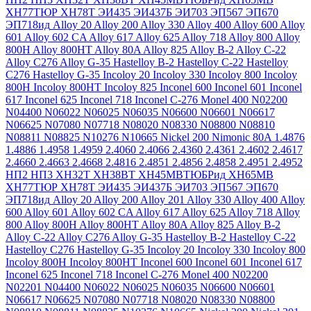
ХН77ТЮР
ХН78Т
ЭИ435
ЭИ437Б
ЭИ703
ЭП567
ЭП670
ЭП718ид
Alloy 20
Alloy 200
Alloy 330
Alloy 400
Alloy 600
Alloy
601
Alloy 602 CA
Alloy 617
Alloy 625
Alloy 718
Alloy 800
Alloy
800H
Alloy 800HT
Alloy 80A
Alloy 825
Alloy B-2
Alloy C-22
Alloy C276
Alloy G-35
Hastelloy B-2
Hastelloy C-22
Hastelloy
C276
Hastelloy G-35
Incoloy 20
Incoloy 330
Incoloy 800
Incoloy
800H
Incoloy 800HT
Incoloy 825
Inconel 600
Inconel 601
Inconel
617
Inconel 625
Inconel 718
Inconel C-276
Monel 400
N02200
N04400
N06022
N06025
N06035
N06600
N06601
N06617
N06625
N07080
N07718
N08020
N08330
N08800
N08810
N08811
N08825
N10276
N10665
Nickel 200
Nimonic 80A
1.4876
1.4886
1.4958
1.4959
2.4060
2.4066
2.4360
2.4361
2.4602
2.4617
2.4660
2.4663
2.4668
2.4816
2.4851
2.4856
2.4858
2.4951
2.4952
НП2
НП3
ХН32Т
ХН38ВТ
ХН45МВТЮБРид
ХН65МВ
ХН77ТЮР
ХН78Т
ЭИ435
ЭИ437Б
ЭИ703
ЭП567
ЭП670
ЭП718ид
Alloy 20
Alloy 200
Alloy 201
Alloy 330
Alloy 400
Alloy
600
Alloy 601
Alloy 602 CA
Alloy 617
Alloy 625
Alloy 718
Alloy
800
Alloy 800H
Alloy 800HT
Alloy 80A
Alloy 825
Alloy B-2
Alloy C-22
Alloy C276
Alloy G-35
Hastelloy B-2
Hastelloy C-22
Hastelloy C276
Hastelloy G-35
Incoloy 20
Incoloy 330
Incoloy 800
Incoloy 800H
Incoloy 800HT
Inconel 600
Inconel 601
Inconel 617
Inconel 625
Inconel 718
Inconel C-276
Monel 400
N02200
N02201
N04400
N06022
N06025
N06035
N06600
N06601
N06617
N06625
N07080
N07718
N08020
N08330
N08800