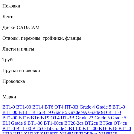
Поковки
Лента
Диски CAD/CAM
Отводы, переходы, тройники, фланцы
Листы и плиты
Трубы
Прутки и поковки
Проволока
Марки
ВТ1-0
ВТ1-00
ВТ14
ВТ6
ОТ4
ПТ-3В
Grade 4
Grade 5
ВТ1-0
ВТ1-00
ВТ3-1
ВТ6
ВТ9
Grade 5
Grade 9A
Grade 9D
ВТ1-0
ВТ1-00
ВТ16
ВТ6
ВТ9
ОТ4
ПТ-3В
Grade 23
Grade 5
Grade 5
ELI
Grade 9
ВТ1-00
ВТ1-00св
ВТ20-2св
ВТ2св
ВТ6св
ОТ4св
ВТ1-0
ВТ1-00
ВТ6
ОТ4
Grade 5
ВТ1-0
ВТ1-00
ВТ6
ВТ6
ВТ1-0
НП2
НП3
ХН32Т
ХН38ВТ
ХН45МВТЮБРид
ХН65МВ