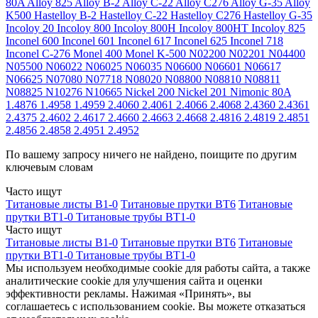
80A
Alloy 825
Alloy B-2
Alloy C-22
Alloy C276
Alloy G-35
Alloy
K500
Hastelloy B-2
Hastelloy C-22
Hastelloy C276
Hastelloy G-35
Incoloy 20
Incoloy 800
Incoloy 800H
Incoloy 800HT
Incoloy 825
Inconel 600
Inconel 601
Inconel 617
Inconel 625
Inconel 718
Inconel C-276
Monel 400
Monel K-500
N02200
N02201
N04400
N05500
N06022
N06025
N06035
N06600
N06601
N06617
N06625
N07080
N07718
N08020
N08800
N08810
N08811
N08825
N10276
N10665
Nickel 200
Nickel 201
Nimonic 80A
1.4876
1.4958
1.4959
2.4060
2.4061
2.4066
2.4068
2.4360
2.4361
2.4375
2.4602
2.4617
2.4660
2.4663
2.4668
2.4816
2.4819
2.4851
2.4856
2.4858
2.4951
2.4952
По вашему запросу ничего не найдено, поищите по другим
ключевым словам
Часто ищут
Титановые листы В1-0
Титановые прутки ВТ6
Титановые
прутки ВТ1-0
Титановые трубы ВТ1-0
Часто ищут
Титановые листы В1-0
Титановые прутки ВТ6
Титановые
прутки ВТ1-0
Титановые трубы ВТ1-0
Мы используем необходимые cookie для работы сайта, а также
аналитические cookie для улучшения сайта и оценки
эффективности рекламы. Нажимая «Принять», вы
соглашаетесь с использованием cookie. Вы можете отказаться