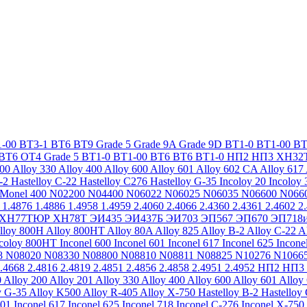
-00
ВТ3-1
ВТ6
ВТ9
Grade 5
Grade 9A
Grade 9D
ВТ1-0
ВТ1-00
ВТ
ВТ6
ОТ4
Grade 5
ВТ1-0
ВТ1-00
ВТ6
ВТ6
ВТ1-0
НП2
НП3
ХН32
200
Alloy 330
Alloy 400
Alloy 600
Alloy 601
Alloy 602 CA
Alloy 617
-2
Hastelloy C-22
Hastelloy C276
Hastelloy G-35
Incoloy 20
Incoloy 
Monel 400
N02200
N04400
N06022
N06025
N06035
N06600
N066
1.4876
1.4886
1.4958
1.4959
2.4060
2.4066
2.4360
2.4361
2.4602
2
ХН77ТЮР
ХН78Т
ЭИ435
ЭИ437Б
ЭИ703
ЭП567
ЭП670
ЭП718
lloy 800H
Alloy 800HT
Alloy 80A
Alloy 825
Alloy B-2
Alloy C-22
A
ncoloy 800HT
Inconel 600
Inconel 601
Inconel 617
Inconel 625
Incone
8
N08020
N08330
N08800
N08810
N08811
N08825
N10276
N1066
.4668
2.4816
2.4819
2.4851
2.4856
2.4858
2.4951
2.4952
НП2
НП3
0
Alloy 200
Alloy 201
Alloy 330
Alloy 400
Alloy 600
Alloy 601
Alloy
y G-35
Alloy K500
Alloy R-405
Alloy X-750
Hastelloy B-2
Hastelloy
601
Inconel 617
Inconel 625
Inconel 718
Inconel C-276
Inconel X-750