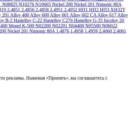
1
N08825
N10276
N10665
Nickel 200
Nickel 201
Nimonic 80A
819
2.4851
2.4856
2.4858
2.4951
2.4952
НП1
НП2
НП3
ХН32Т
y 201
Alloy 400
Alloy 600
Alloy 601
Alloy 602 CA
Alloy 617
Alloy
loy B-2
Hastelloy C-22
Hastelloy C276
Hastelloy G-35
Incoloy 20
 400
Monel K-500
N02200
N02201
N04400
N05500
N06022
200
Nickel 201
Nimonic 80A
1.4876
1.4958
1.4959
2.4060
2.4061
сти рекламы. Нажимая «Принять», вы соглашаетесь с