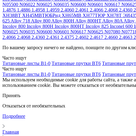
N05500
N06022
N06025
N06035
N06600
N06601
N06617
N0662
1.4876
1.4886
1.4958
1.4959
2.4060
2.4061
2.4066
2.4068
2.4360
2
ХН38ВТ
ХН45МВТЮБРид
ХН65МВ
ХН77ТЮР
ХН78Т
ЭИ43
625
Alloy 718
Alloy 800
Alloy 800H
Alloy 800HT
Alloy 80A
Alloy
Incoloy 800
Incoloy 800H
Incoloy 800HT
Incoloy 825
Inconel 600
I
N06025
N06035
N06600
N06601
N06617
N06625
N07080
N0771
2.4066
2.4068
2.4360
2.4361
2.4375
2.4602
2.4617
2.4660
2.4663
2
По вашему запросу ничего не найдено, поищите по другим кл
Часто ищут
Титановые листы В1-0
Титановые прутки ВТ6
Титановые пру
Часто ищут
Титановые листы В1-0
Титановые прутки ВТ6
Титановые пру
Мы используем необходимые cookie для работы сайта, а также 
использованием cookie. Вы можете отказаться от необязательны
Принять
Отказаться от необязательных
Подробнее
Главная