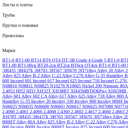
Листы и плиты
Трубы
Прутки и поковки
Проволока
Марки
ВТ1-0
ВТ1-00
ВТ14
ВТ6
ОТ4
ПТ-3В
Grade 4
Grade 5
ВТ1-0
ВТ1
ВТ1-00
ВТ1-00св
ВТ20-2св
ВТ2св
ВТ6св
ОТ4св
ВТ1-0
ВТ1-00
ЭИ435
ЭИ437Б
ЭИ703
ЭП567
ЭП670
ЭП718ид
Alloy 20
Alloy 
Alloy 825
Alloy B-2
Alloy C-22
Alloy C276
Alloy G-35
Hastelloy B
600
Inconel 601
Inconel 617
Inconel 625
Inconel 718
Inconel C-276
N08810
N08811
N08825
N10276
N10665
Nickel 200
Nimonic 80A
2.4952
НП2
НП3
ХН32Т
ХН38ВТ
ХН45МВТЮБРид
ХН65МВ
Alloy 601
Alloy 602 CA
Alloy 617
Alloy 625
Alloy 718
Alloy 800
A
Hastelloy G-35
Incoloy 20
Incoloy 330
Incoloy 800
Incoloy 800H
I
N06025
N06035
N06600
N06601
N06617
N06625
N07080
N0771
2.4060
2.4061
2.4066
2.4068
2.4360
2.4602
2.4617
2.4660
2.4663
2
ХН78Т
ЭИ435
ЭИ437Б
ЭИ703
ЭП567
ЭП670
ЭП718ид
Alloy 2
800HT
Alloy 80A
Alloy 825
Alloy B-2
Alloy C-22
Alloy C276
Allo
800
Incoloy 800H
Incoloy 800HT
Incoloy 825
Inconel 600
Inconel 