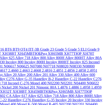
16
ВТ6
ВТ9
ОТ4
ПТ-3В
Grade 23
Grade 5
Grade 5 ELI
Grade 9
Т
ХН38ВТ
ХН45МВТЮБРид
ХН65МВ
ХН77ТЮР
ХН78Т
Alloy 625
Alloy 718
Alloy 800
Alloy 800H
Alloy 800HT
Alloy 80A
330
Incoloy 800
Incoloy 800H
Incoloy 800HT
Incoloy 825
Inconel
01
N06617
N06625
N07080
N07718
N08020
N08330
N08800
.4617
2.4660
2.4663
2.4668
2.4816
2.4851
2.4856
2.4858
2.4951
ид
Alloy 20
Alloy 200
Alloy 201
Alloy 330
Alloy 400
Alloy 600
lloy C276
Alloy G-35
Hastelloy B-2
Hastelloy C-22
Hastelloy C276
l 718
Inconel C-276
Monel 400
N02200
N02201
N04400
N06022
5
Nickel 200
Nickel 201
Nimonic 80A
1.4876
1.4886
1.4958
1.4959
ХН32Т
ХН38ВТ
ХН45МВТЮБРид
ХН65МВ
ХН77ТЮР
 602 CA
Alloy 617
Alloy 625
Alloy 718
Alloy 800
Alloy 800H
Alloy
 C-22
Hastelloy C276
Hastelloy G-35
Incoloy 20
Incoloy 330
Incoloy
Monel 400
Monel K-500
Monel R-405
N02200
N02201
N04400