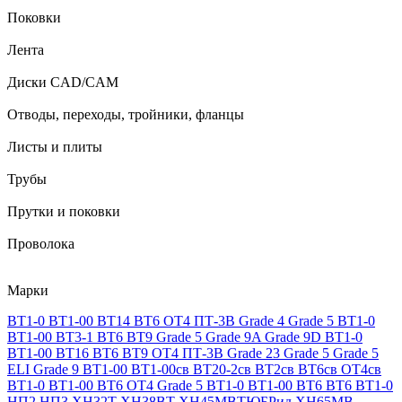
Поковки
Лента
Диски CAD/CAM
Отводы, переходы, тройники, фланцы
Листы и плиты
Трубы
Прутки и поковки
Проволока
Марки
ВТ1-0
ВТ1-00
ВТ14
ВТ6
ОТ4
ПТ-3В
Grade 4
Grade 5
ВТ1-0
ВТ1-00
ВТ3-1
ВТ6
ВТ9
Grade 5
Grade 9A
Grade 9D
ВТ1-0
ВТ1-00
ВТ16
ВТ6
ВТ9
ОТ4
ПТ-3В
Grade 23
Grade 5
Grade 5
ELI
Grade 9
ВТ1-00
ВТ1-00св
ВТ20-2св
ВТ2св
ВТ6св
ОТ4св
ВТ1-0
ВТ1-00
ВТ6
ОТ4
Grade 5
ВТ1-0
ВТ1-00
ВТ6
ВТ6
ВТ1-0
НП2
НП3
ХН32Т
ХН38ВТ
ХН45МВТЮБРид
ХН65МВ