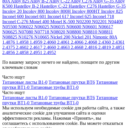
80A
Alloy 825
Alloy B-2
Alloy C-22
Alloy C276
Alloy G-35
Alloy
K500
Hastelloy B-2
Hastelloy C-22
Hastelloy C276
Hastelloy G-35
Incoloy 20
Incoloy 800
Incoloy 800H
Incoloy 800HT
Incoloy 825
Inconel 600
Inconel 601
Inconel 617
Inconel 625
Inconel 718
Inconel C-276
Monel 400
Monel K-500
N02200
N02201
N04400
N05500
N06022
N06025
N06035
N06600
N06601
N06617
N06625
N07080
N07718
N08020
N08800
N08810
N08811
N08825
N10276
N10665
Nickel 200
Nickel 201
Nimonic 80A
1.4876
1.4958
1.4959
2.4060
2.4061
2.4066
2.4068
2.4360
2.4361
2.4375
2.4602
2.4617
2.4660
2.4663
2.4668
2.4816
2.4819
2.4851
2.4856
2.4858
2.4951
2.4952
По вашему запросу ничего не найдено, поищите по другим
ключевым словам
Часто ищут
Титановые листы В1-0
Титановые прутки ВТ6
Титановые
прутки ВТ1-0
Титановые трубы ВТ1-0
Часто ищут
Титановые листы В1-0
Титановые прутки ВТ6
Титановые
прутки ВТ1-0
Титановые трубы ВТ1-0
Мы используем необходимые cookie для работы сайта, а также
аналитические cookie для улучшения сайта и оценки
эффективности рекламы. Нажимая «Принять», вы
соглашаетесь с использованием cookie. Вы можете отказаться