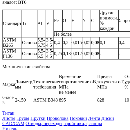
аналог: ВТ6.
Другие
примеси,
Fe
O
H
N
C
Σ пр
%
Стандарт
Ti
Al
V
каждой
Не более
ASTM
5,5-
3,5-
Основа
0,4
0,2
0,015
0,05
0,08
0,1
0,4
B265
6,75
4,5
ASTM
5,5-
3,5-
Основа
0,25
0,13
0,012
0,05
0,08
-
-
F136
6,5
4,5
Механические свойства
Временное
Предел
От
Диаметр,
Технические
сопротивление σB,
текучести σT,
уд
Марка
мм
требования
МПа
МПа
%
не менее
Grade
2-150
ASTM B348
895
828
10
5
Титан
Листы
Трубы
Прутки
Проволока
Поковки
Лента
Диски
CAD/CAM
Отводы, переходы, тройники, фланцы
Никель