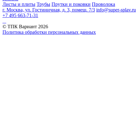
Листы и плиты
Трубы
Прутки и поковки
Проволока
г. Москва, ул. Гостиничная, д. 3, помещ. 7/3
info@super-splav.ru
+7 495 663-71-31
© ТПК Вариант
2026
Политика обработки персональных данных