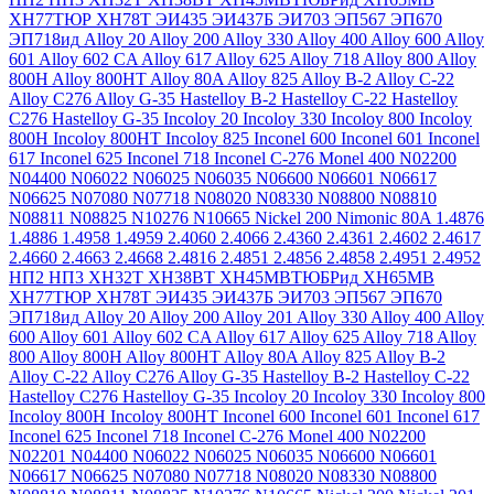
ХН77ТЮР
ХН78Т
ЭИ435
ЭИ437Б
ЭИ703
ЭП567
ЭП670
ЭП718ид
Alloy 20
Alloy 200
Alloy 330
Alloy 400
Alloy 600
Alloy
601
Alloy 602 CA
Alloy 617
Alloy 625
Alloy 718
Alloy 800
Alloy
800H
Alloy 800HT
Alloy 80A
Alloy 825
Alloy B-2
Alloy C-22
Alloy C276
Alloy G-35
Hastelloy B-2
Hastelloy C-22
Hastelloy
C276
Hastelloy G-35
Incoloy 20
Incoloy 330
Incoloy 800
Incoloy
800H
Incoloy 800HT
Incoloy 825
Inconel 600
Inconel 601
Inconel
617
Inconel 625
Inconel 718
Inconel C-276
Monel 400
N02200
N04400
N06022
N06025
N06035
N06600
N06601
N06617
N06625
N07080
N07718
N08020
N08330
N08800
N08810
N08811
N08825
N10276
N10665
Nickel 200
Nimonic 80A
1.4876
1.4886
1.4958
1.4959
2.4060
2.4066
2.4360
2.4361
2.4602
2.4617
2.4660
2.4663
2.4668
2.4816
2.4851
2.4856
2.4858
2.4951
2.4952
НП2
НП3
ХН32Т
ХН38ВТ
ХН45МВТЮБРид
ХН65МВ
ХН77ТЮР
ХН78Т
ЭИ435
ЭИ437Б
ЭИ703
ЭП567
ЭП670
ЭП718ид
Alloy 20
Alloy 200
Alloy 201
Alloy 330
Alloy 400
Alloy
600
Alloy 601
Alloy 602 CA
Alloy 617
Alloy 625
Alloy 718
Alloy
800
Alloy 800H
Alloy 800HT
Alloy 80A
Alloy 825
Alloy B-2
Alloy C-22
Alloy C276
Alloy G-35
Hastelloy B-2
Hastelloy C-22
Hastelloy C276
Hastelloy G-35
Incoloy 20
Incoloy 330
Incoloy 800
Incoloy 800H
Incoloy 800HT
Inconel 600
Inconel 601
Inconel 617
Inconel 625
Inconel 718
Inconel C-276
Monel 400
N02200
N02201
N04400
N06022
N06025
N06035
N06600
N06601
N06617
N06625
N07080
N07718
N08020
N08330
N08800