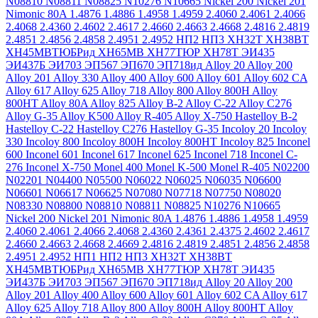
N08810
N08811
N08825
N10276
N10665
Nickel 200
Nickel 201
Nimonic 80A
1.4876
1.4886
1.4958
1.4959
2.4060
2.4061
2.4066
2.4068
2.4360
2.4602
2.4617
2.4660
2.4663
2.4668
2.4816
2.4819
2.4851
2.4856
2.4858
2.4951
2.4952
НП2
НП3
ХН32Т
ХН38ВТ
ХН45МВТЮБРид
ХН65МВ
ХН77ТЮР
ХН78Т
ЭИ435
ЭИ437Б
ЭИ703
ЭП567
ЭП670
ЭП718ид
Alloy 20
Alloy 200
Alloy 201
Alloy 330
Alloy 400
Alloy 600
Alloy 601
Alloy 602 CA
Alloy 617
Alloy 625
Alloy 718
Alloy 800
Alloy 800H
Alloy
800HT
Alloy 80A
Alloy 825
Alloy B-2
Alloy C-22
Alloy C276
Alloy G-35
Alloy K500
Alloy R-405
Alloy X-750
Hastelloy B-2
Hastelloy C-22
Hastelloy C276
Hastelloy G-35
Incoloy 20
Incoloy
330
Incoloy 800
Incoloy 800H
Incoloy 800HT
Incoloy 825
Inconel
600
Inconel 601
Inconel 617
Inconel 625
Inconel 718
Inconel C-
276
Inconel X-750
Monel 400
Monel K-500
Monel R-405
N02200
N02201
N04400
N05500
N06022
N06025
N06035
N06600
N06601
N06617
N06625
N07080
N07718
N07750
N08020
N08330
N08800
N08810
N08811
N08825
N10276
N10665
Nickel 200
Nickel 201
Nimonic 80A
1.4876
1.4886
1.4958
1.4959
2.4060
2.4061
2.4066
2.4068
2.4360
2.4361
2.4375
2.4602
2.4617
2.4660
2.4663
2.4668
2.4669
2.4816
2.4819
2.4851
2.4856
2.4858
2.4951
2.4952
НП1
НП2
НП3
ХН32Т
ХН38ВТ
ХН45МВТЮБРид
ХН65МВ
ХН77ТЮР
ХН78Т
ЭИ435
ЭИ437Б
ЭИ703
ЭП567
ЭП670
ЭП718ид
Alloy 20
Alloy 200
Alloy 201
Alloy 400
Alloy 600
Alloy 601
Alloy 602 CA
Alloy 617
Alloy 625
Alloy 718
Alloy 800
Alloy 800H
Alloy 800HT
Alloy