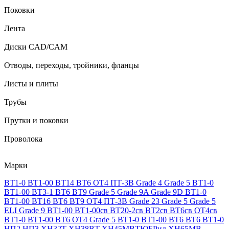
Поковки
Лента
Диски CAD/CAM
Отводы, переходы, тройники, фланцы
Листы и плиты
Трубы
Прутки и поковки
Проволока
Марки
ВТ1-0
ВТ1-00
ВТ14
ВТ6
ОТ4
ПТ-3В
Grade 4
Grade 5
ВТ1-0
ВТ1-00
ВТ3-1
ВТ6
ВТ9
Grade 5
Grade 9A
Grade 9D
ВТ1-0
ВТ1-00
ВТ16
ВТ6
ВТ9
ОТ4
ПТ-3В
Grade 23
Grade 5
Grade 5
ELI
Grade 9
ВТ1-00
ВТ1-00св
ВТ20-2св
ВТ2св
ВТ6св
ОТ4св
ВТ1-0
ВТ1-00
ВТ6
ОТ4
Grade 5
ВТ1-0
ВТ1-00
ВТ6
ВТ6
ВТ1-0
НП2
НП3
ХН32Т
ХН38ВТ
ХН45МВТЮБРид
ХН65МВ