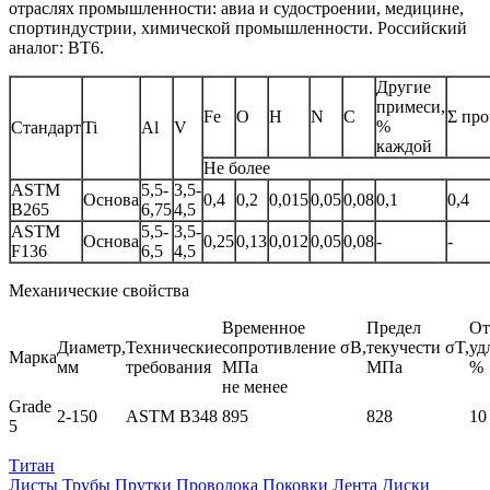
отраслях промышленности: авиа и судостроении, медицине,
спортиндустрии, химической промышленности. Российский
аналог: ВТ6.
Другие
примеси,
Fe
O
H
N
C
Σ пр
%
Стандарт
Ti
Al
V
каждой
Не более
ASTM
5,5-
3,5-
Основа
0,4
0,2
0,015
0,05
0,08
0,1
0,4
B265
6,75
4,5
ASTM
5,5-
3,5-
Основа
0,25
0,13
0,012
0,05
0,08
-
-
F136
6,5
4,5
Механические свойства
Временное
Предел
От
Диаметр,
Технические
сопротивление σB,
текучести σT,
уд
Марка
мм
требования
МПа
МПа
%
не менее
Grade
2-150
ASTM B348
895
828
10
5
Титан
Листы
Трубы
Прутки
Проволока
Поковки
Лента
Диски