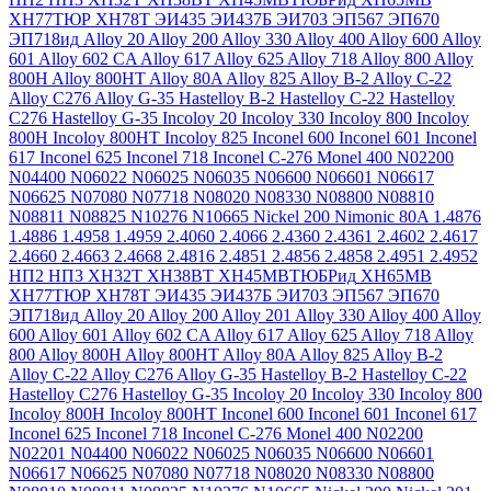
ХН77ТЮР
ХН78Т
ЭИ435
ЭИ437Б
ЭИ703
ЭП567
ЭП670
ЭП718ид
Alloy 20
Alloy 200
Alloy 330
Alloy 400
Alloy 600
Alloy
601
Alloy 602 CA
Alloy 617
Alloy 625
Alloy 718
Alloy 800
Alloy
800H
Alloy 800HT
Alloy 80A
Alloy 825
Alloy B-2
Alloy C-22
Alloy C276
Alloy G-35
Hastelloy B-2
Hastelloy C-22
Hastelloy
C276
Hastelloy G-35
Incoloy 20
Incoloy 330
Incoloy 800
Incoloy
800H
Incoloy 800HT
Incoloy 825
Inconel 600
Inconel 601
Inconel
617
Inconel 625
Inconel 718
Inconel C-276
Monel 400
N02200
N04400
N06022
N06025
N06035
N06600
N06601
N06617
N06625
N07080
N07718
N08020
N08330
N08800
N08810
N08811
N08825
N10276
N10665
Nickel 200
Nimonic 80A
1.4876
1.4886
1.4958
1.4959
2.4060
2.4066
2.4360
2.4361
2.4602
2.4617
2.4660
2.4663
2.4668
2.4816
2.4851
2.4856
2.4858
2.4951
2.4952
НП2
НП3
ХН32Т
ХН38ВТ
ХН45МВТЮБРид
ХН65МВ
ХН77ТЮР
ХН78Т
ЭИ435
ЭИ437Б
ЭИ703
ЭП567
ЭП670
ЭП718ид
Alloy 20
Alloy 200
Alloy 201
Alloy 330
Alloy 400
Alloy
600
Alloy 601
Alloy 602 CA
Alloy 617
Alloy 625
Alloy 718
Alloy
800
Alloy 800H
Alloy 800HT
Alloy 80A
Alloy 825
Alloy B-2
Alloy C-22
Alloy C276
Alloy G-35
Hastelloy B-2
Hastelloy C-22
Hastelloy C276
Hastelloy G-35
Incoloy 20
Incoloy 330
Incoloy 800
Incoloy 800H
Incoloy 800HT
Inconel 600
Inconel 601
Inconel 617
Inconel 625
Inconel 718
Inconel C-276
Monel 400
N02200
N02201
N04400
N06022
N06025
N06035
N06600
N06601
N06617
N06625
N07080
N07718
N08020
N08330
N08800