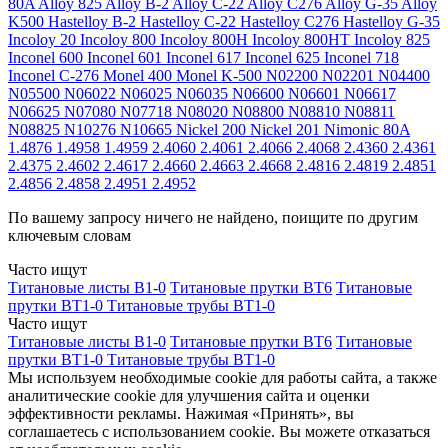
80A
Alloy 825
Alloy B-2
Alloy C-22
Alloy C276
Alloy G-35
Alloy
K500
Hastelloy B-2
Hastelloy C-22
Hastelloy C276
Hastelloy G-35
Incoloy 20
Incoloy 800
Incoloy 800H
Incoloy 800HT
Incoloy 825
Inconel 600
Inconel 601
Inconel 617
Inconel 625
Inconel 718
Inconel C-276
Monel 400
Monel K-500
N02200
N02201
N04400
N05500
N06022
N06025
N06035
N06600
N06601
N06617
N06625
N07080
N07718
N08020
N08800
N08810
N08811
N08825
N10276
N10665
Nickel 200
Nickel 201
Nimonic 80A
1.4876
1.4958
1.4959
2.4060
2.4061
2.4066
2.4068
2.4360
2.4361
2.4375
2.4602
2.4617
2.4660
2.4663
2.4668
2.4816
2.4819
2.4851
2.4856
2.4858
2.4951
2.4952
По вашему запросу ничего не найдено, поищите по другим
ключевым словам
Часто ищут
Титановые листы В1-0
Титановые прутки ВТ6
Титановые
прутки ВТ1-0
Титановые трубы ВТ1-0
Часто ищут
Титановые листы В1-0
Титановые прутки ВТ6
Титановые
прутки ВТ1-0
Титановые трубы ВТ1-0
Мы используем необходимые cookie для работы сайта, а также
аналитические cookie для улучшения сайта и оценки
эффективности рекламы. Нажимая «Принять», вы
соглашаетесь с использованием cookie. Вы можете отказаться