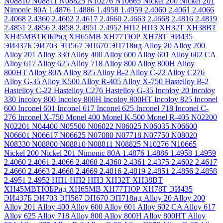
N08810
N08811
N08825
N10276
N10665
Nickel 200
Nickel 201
Nimonic 80A
1.4876
1.4886
1.4958
1.4959
2.4060
2.4061
2.4066
2.4068
2.4360
2.4602
2.4617
2.4660
2.4663
2.4668
2.4816
2.4819
2.4851
2.4856
2.4858
2.4951
2.4952
НП2
НП3
ХН32Т
ХН38ВТ
ХН45МВТЮБРид
ХН65МВ
ХН77ТЮР
ХН78Т
ЭИ435
ЭИ437Б
ЭИ703
ЭП567
ЭП670
ЭП718ид
Alloy 20
Alloy 200
Alloy 201
Alloy 330
Alloy 400
Alloy 600
Alloy 601
Alloy 602 CA
Alloy 617
Alloy 625
Alloy 718
Alloy 800
Alloy 800H
Alloy
800HT
Alloy 80A
Alloy 825
Alloy B-2
Alloy C-22
Alloy C276
Alloy G-35
Alloy K500
Alloy R-405
Alloy X-750
Hastelloy B-2
Hastelloy C-22
Hastelloy C276
Hastelloy G-35
Incoloy 20
Incoloy
330
Incoloy 800
Incoloy 800H
Incoloy 800HT
Incoloy 825
Inconel
600
Inconel 601
Inconel 617
Inconel 625
Inconel 718
Inconel C-
276
Inconel X-750
Monel 400
Monel K-500
Monel R-405
N02200
N02201
N04400
N05500
N06022
N06025
N06035
N06600
N06601
N06617
N06625
N07080
N07718
N07750
N08020
N08330
N08800
N08810
N08811
N08825
N10276
N10665
Nickel 200
Nickel 201
Nimonic 80A
1.4876
1.4886
1.4958
1.4959
2.4060
2.4061
2.4066
2.4068
2.4360
2.4361
2.4375
2.4602
2.4617
2.4660
2.4663
2.4668
2.4669
2.4816
2.4819
2.4851
2.4856
2.4858
2.4951
2.4952
НП1
НП2
НП3
ХН32Т
ХН38ВТ
ХН45МВТЮБРид
ХН65МВ
ХН77ТЮР
ХН78Т
ЭИ435
ЭИ437Б
ЭИ703
ЭП567
ЭП670
ЭП718ид
Alloy 20
Alloy 200
Alloy 201
Alloy 400
Alloy 600
Alloy 601
Alloy 602 CA
Alloy 617
Alloy 625
Alloy 718
Alloy 800
Alloy 800H
Alloy 800HT
Alloy