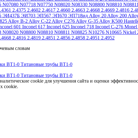
5
N07080
N07718
N07750
N08020
N08330
N08800
N08810
N0881
.4361
2.4375
2.4602
2.4617
2.4660
2.4663
2.4668
2.4669
2.4816
2.4
5
ЭИ437Б
ЭИ703
ЭП567
ЭП670
ЭП718ид
Alloy 20
Alloy 200
Allo
 825
Alloy B-2
Alloy C-22
Alloy C276
Alloy G-35
Alloy K500
Hastel
nconel 601
Inconel 617
Inconel 625
Inconel 718
Inconel C-276
Monel
8
N08020
N08800
N08810
N08811
N08825
N10276
N10665
Nickel 
.4668
2.4816
2.4819
2.4851
2.4856
2.4858
2.4951
2.4952
ючевым словам
тки ВТ1-0
Титановые трубы ВТ1-0
тки ВТ1-0
Титановые трубы ВТ1-0
аналитические cookie для улучшения сайта и оценки эффективно
х cookie.