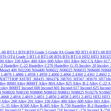
-00
ВТ3-1
ВТ6
ВТ9
Grade 5
Grade 9A
Grade 9D
ВТ1-0
ВТ1-00
ВТ
ВТ6
ОТ4
Grade 5
ВТ1-0
ВТ1-00
ВТ6
ВТ6
ВТ1-0
НП2
НП3
ХН32
200
Alloy 330
Alloy 400
Alloy 600
Alloy 601
Alloy 602 CA
Alloy 617
-2
Hastelloy C-22
Hastelloy C276
Hastelloy G-35
Incoloy 20
Incoloy 
Monel 400
N02200
N04400
N06022
N06025
N06035
N06600
N066
1.4876
1.4886
1.4958
1.4959
2.4060
2.4066
2.4360
2.4361
2.4602
2
ХН77ТЮР
ХН78Т
ЭИ435
ЭИ437Б
ЭИ703
ЭП567
ЭП670
ЭП718
lloy 800H
Alloy 800HT
Alloy 80A
Alloy 825
Alloy B-2
Alloy C-22
A
ncoloy 800HT
Inconel 600
Inconel 601
Inconel 617
Inconel 625
Incone
8
N08020
N08330
N08800
N08810
N08811
N08825
N10276
N1066
.4668
2.4816
2.4819
2.4851
2.4856
2.4858
2.4951
2.4952
НП2
НП3
0
Alloy 200
Alloy 201
Alloy 330
Alloy 400
Alloy 600
Alloy 601
Alloy
y G-35
Alloy K500
Alloy R-405
Alloy X-750
Hastelloy B-2
Hastelloy
601
Inconel 617
Inconel 625
Inconel 718
Inconel C-276
Inconel X-750