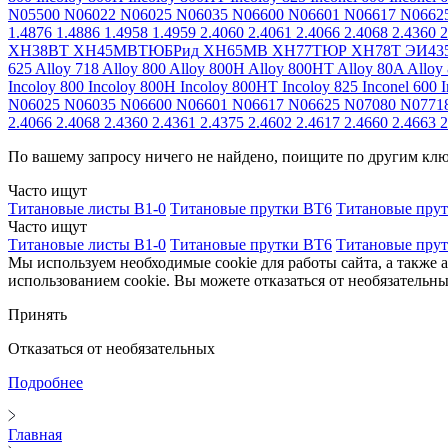
N05500
N06022
N06025
N06035
N06600
N06601
N06617
N0662
1.4876
1.4886
1.4958
1.4959
2.4060
2.4061
2.4066
2.4068
2.4360
2
ХН38ВТ
ХН45МВТЮБРид
ХН65МВ
ХН77ТЮР
ХН78Т
ЭИ43
625
Alloy 718
Alloy 800
Alloy 800H
Alloy 800HT
Alloy 80A
Alloy
Incoloy 800
Incoloy 800H
Incoloy 800HT
Incoloy 825
Inconel 600
I
N06025
N06035
N06600
N06601
N06617
N06625
N07080
N0771
2.4066
2.4068
2.4360
2.4361
2.4375
2.4602
2.4617
2.4660
2.4663
2
По вашему запросу ничего не найдено, поищите по другим кл
Часто ищут
Титановые листы В1-0
Титановые прутки ВТ6
Титановые пру
Часто ищут
Титановые листы В1-0
Титановые прутки ВТ6
Титановые пру
Мы используем необходимые cookie для работы сайта, а также 
использованием cookie. Вы можете отказаться от необязательны
Принять
Отказаться от необязательных
Подробнее
Главная