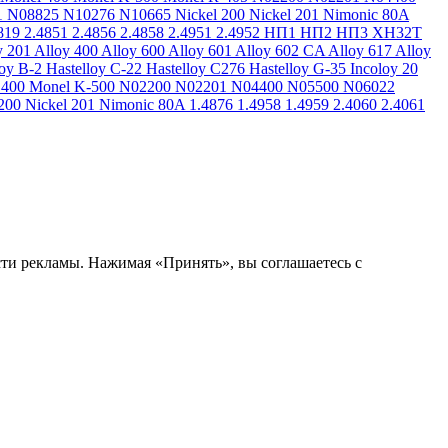
1
N08825
N10276
N10665
Nickel 200
Nickel 201
Nimonic 80A
819
2.4851
2.4856
2.4858
2.4951
2.4952
НП1
НП2
НП3
ХН32Т
y 201
Alloy 400
Alloy 600
Alloy 601
Alloy 602 CA
Alloy 617
Alloy
loy B-2
Hastelloy C-22
Hastelloy C276
Hastelloy G-35
Incoloy 20
 400
Monel K-500
N02200
N02201
N04400
N05500
N06022
200
Nickel 201
Nimonic 80A
1.4876
1.4958
1.4959
2.4060
2.4061
сти рекламы. Нажимая «Принять», вы соглашаетесь с