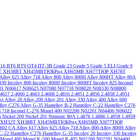
16
ВТ6
ВТ9
ОТ4
ПТ-3В
Grade 23
Grade 5
Grade 5 ELI
Grade 9
Т
ХН38ВТ
ХН45МВТЮБРид
ХН65МВ
ХН77ТЮР
ХН78Т
Alloy 625
Alloy 718
Alloy 800
Alloy 800H
Alloy 800HT
Alloy 80A
330
Incoloy 800
Incoloy 800H
Incoloy 800HT
Incoloy 825
Inconel
01
N06617
N06625
N07080
N07718
N08020
N08330
N08800
.4617
2.4660
2.4663
2.4668
2.4816
2.4851
2.4856
2.4858
2.4951
ид
Alloy 20
Alloy 200
Alloy 201
Alloy 330
Alloy 400
Alloy 600
lloy C276
Alloy G-35
Hastelloy B-2
Hastelloy C-22
Hastelloy C276
l 718
Inconel C-276
Monel 400
N02200
N02201
N04400
N06022
5
Nickel 200
Nickel 201
Nimonic 80A
1.4876
1.4886
1.4958
1.4959
ХН32Т
ХН38ВТ
ХН45МВТЮБРид
ХН65МВ
ХН77ТЮР
 602 CA
Alloy 617
Alloy 625
Alloy 718
Alloy 800
Alloy 800H
Alloy
 C-22
Hastelloy C276
Hastelloy G-35
Incoloy 20
Incoloy 330
Incoloy
Monel 400
Monel K-500
Monel R-405
N02200
N02201
N04400