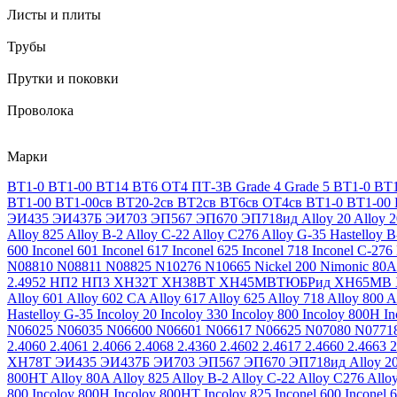
Листы и плиты
Трубы
Прутки и поковки
Проволока
Марки
ВТ1-0
ВТ1-00
ВТ14
ВТ6
ОТ4
ПТ-3В
Grade 4
Grade 5
ВТ1-0
ВТ1
ВТ1-00
ВТ1-00св
ВТ20-2св
ВТ2св
ВТ6св
ОТ4св
ВТ1-0
ВТ1-00
ЭИ435
ЭИ437Б
ЭИ703
ЭП567
ЭП670
ЭП718ид
Alloy 20
Alloy 
Alloy 825
Alloy B-2
Alloy C-22
Alloy C276
Alloy G-35
Hastelloy B
600
Inconel 601
Inconel 617
Inconel 625
Inconel 718
Inconel C-276
N08810
N08811
N08825
N10276
N10665
Nickel 200
Nimonic 80A
2.4952
НП2
НП3
ХН32Т
ХН38ВТ
ХН45МВТЮБРид
ХН65МВ
Alloy 601
Alloy 602 CA
Alloy 617
Alloy 625
Alloy 718
Alloy 800
A
Hastelloy G-35
Incoloy 20
Incoloy 330
Incoloy 800
Incoloy 800H
I
N06025
N06035
N06600
N06601
N06617
N06625
N07080
N0771
2.4060
2.4061
2.4066
2.4068
2.4360
2.4602
2.4617
2.4660
2.4663
2
ХН78Т
ЭИ435
ЭИ437Б
ЭИ703
ЭП567
ЭП670
ЭП718ид
Alloy 2
800HT
Alloy 80A
Alloy 825
Alloy B-2
Alloy C-22
Alloy C276
Allo
800
Incoloy 800H
Incoloy 800HT
Incoloy 825
Inconel 600
Inconel 