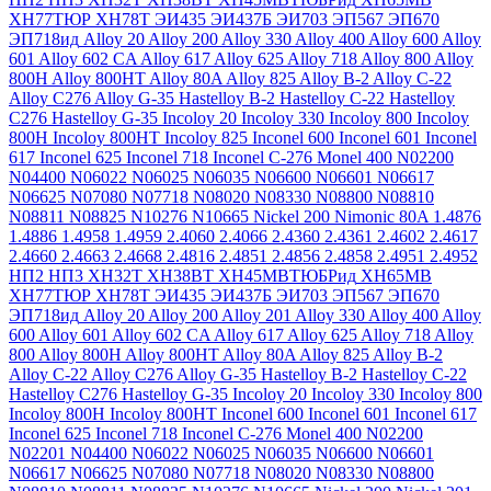
ХН77ТЮР
ХН78Т
ЭИ435
ЭИ437Б
ЭИ703
ЭП567
ЭП670
ЭП718ид
Alloy 20
Alloy 200
Alloy 330
Alloy 400
Alloy 600
Alloy
601
Alloy 602 CA
Alloy 617
Alloy 625
Alloy 718
Alloy 800
Alloy
800H
Alloy 800HT
Alloy 80A
Alloy 825
Alloy B-2
Alloy C-22
Alloy C276
Alloy G-35
Hastelloy B-2
Hastelloy C-22
Hastelloy
C276
Hastelloy G-35
Incoloy 20
Incoloy 330
Incoloy 800
Incoloy
800H
Incoloy 800HT
Incoloy 825
Inconel 600
Inconel 601
Inconel
617
Inconel 625
Inconel 718
Inconel C-276
Monel 400
N02200
N04400
N06022
N06025
N06035
N06600
N06601
N06617
N06625
N07080
N07718
N08020
N08330
N08800
N08810
N08811
N08825
N10276
N10665
Nickel 200
Nimonic 80A
1.4876
1.4886
1.4958
1.4959
2.4060
2.4066
2.4360
2.4361
2.4602
2.4617
2.4660
2.4663
2.4668
2.4816
2.4851
2.4856
2.4858
2.4951
2.4952
НП2
НП3
ХН32Т
ХН38ВТ
ХН45МВТЮБРид
ХН65МВ
ХН77ТЮР
ХН78Т
ЭИ435
ЭИ437Б
ЭИ703
ЭП567
ЭП670
ЭП718ид
Alloy 20
Alloy 200
Alloy 201
Alloy 330
Alloy 400
Alloy
600
Alloy 601
Alloy 602 CA
Alloy 617
Alloy 625
Alloy 718
Alloy
800
Alloy 800H
Alloy 800HT
Alloy 80A
Alloy 825
Alloy B-2
Alloy C-22
Alloy C276
Alloy G-35
Hastelloy B-2
Hastelloy C-22
Hastelloy C276
Hastelloy G-35
Incoloy 20
Incoloy 330
Incoloy 800
Incoloy 800H
Incoloy 800HT
Inconel 600
Inconel 601
Inconel 617
Inconel 625
Inconel 718
Inconel C-276
Monel 400
N02200
N02201
N04400
N06022
N06025
N06035
N06600
N06601
N06617
N06625
N07080
N07718
N08020
N08330
N08800