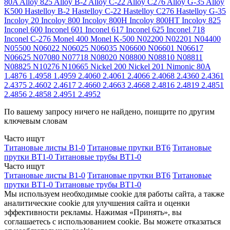
80A
Alloy 825
Alloy B-2
Alloy C-22
Alloy C276
Alloy G-35
Alloy
K500
Hastelloy B-2
Hastelloy C-22
Hastelloy C276
Hastelloy G-35
Incoloy 20
Incoloy 800
Incoloy 800H
Incoloy 800HT
Incoloy 825
Inconel 600
Inconel 601
Inconel 617
Inconel 625
Inconel 718
Inconel C-276
Monel 400
Monel K-500
N02200
N02201
N04400
N05500
N06022
N06025
N06035
N06600
N06601
N06617
N06625
N07080
N07718
N08020
N08800
N08810
N08811
N08825
N10276
N10665
Nickel 200
Nickel 201
Nimonic 80A
1.4876
1.4958
1.4959
2.4060
2.4061
2.4066
2.4068
2.4360
2.4361
2.4375
2.4602
2.4617
2.4660
2.4663
2.4668
2.4816
2.4819
2.4851
2.4856
2.4858
2.4951
2.4952
По вашему запросу ничего не найдено, поищите по другим
ключевым словам
Часто ищут
Титановые листы В1-0
Титановые прутки ВТ6
Титановые
прутки ВТ1-0
Титановые трубы ВТ1-0
Часто ищут
Титановые листы В1-0
Титановые прутки ВТ6
Титановые
прутки ВТ1-0
Титановые трубы ВТ1-0
Мы используем необходимые cookie для работы сайта, а также
аналитические cookie для улучшения сайта и оценки
эффективности рекламы. Нажимая «Принять», вы
соглашаетесь с использованием cookie. Вы можете отказаться