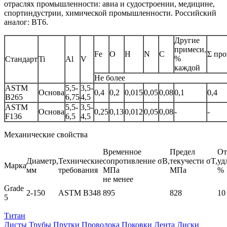
отраслях промышленности: авиа и судостроении, медицине,
спортиндустрии, химической промышленности. Российский
аналог: ВТ6.
Другие
примеси,
Fe
O
H
N
C
Σ пр
%
Стандарт
Ti
Al
V
каждой
Не более
ASTM
5,5-
3,5-
Основа
0,4
0,2
0,015
0,05
0,08
0,1
0,4
B265
6,75
4,5
ASTM
5,5-
3,5-
Основа
0,25
0,13
0,012
0,05
0,08
-
-
F136
6,5
4,5
Механические свойства
Временное
Предел
От
Диаметр,
Технические
сопротивление σB,
текучести σT,
уд
Марка
мм
требования
МПа
МПа
%
не менее
Grade
2-150
ASTM B348
895
828
10
5
Титан
Листы
Трубы
Прутки
Проволока
Поковки
Лента
Диски