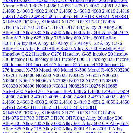
N08810
N08811
N08825
N10276
N10665
Nickel 200
Nickel 201
Nimonic 80A
1.4876
1.4886
1.4958
1.4959
2.4060
2.4061
2.4066
2.4068
2.4360
2.4602
2.4617
2.4660
2.4663
2.4668
2.4816
2.4819
2.4851
2.4856
2.4858
2.4951
2.4952
НП2
НП3
ХН32Т
ХН38ВТ
ХН45МВТЮБРид
ХН65МВ
ХН77ТЮР
ХН78Т
ЭИ435
ЭИ437Б
ЭИ703
ЭП567
ЭП670
ЭП718ид
Alloy 20
Alloy 200
Alloy 201
Alloy 330
Alloy 400
Alloy 600
Alloy 601
Alloy 602 CA
Alloy 617
Alloy 625
Alloy 718
Alloy 800
Alloy 800H
Alloy
800HT
Alloy 80A
Alloy 825
Alloy B-2
Alloy C-22
Alloy C276
Alloy G-35
Alloy K500
Alloy R-405
Alloy X-750
Hastelloy B-2
Hastelloy C-22
Hastelloy C276
Hastelloy G-35
Incoloy 20
Incoloy
330
Incoloy 800
Incoloy 800H
Incoloy 800HT
Incoloy 825
Inconel
600
Inconel 601
Inconel 617
Inconel 625
Inconel 718
Inconel C-
276
Inconel X-750
Monel 400
Monel K-500
Monel R-405
N02200
N02201
N04400
N05500
N06022
N06025
N06035
N06600
N06601
N06617
N06625
N07080
N07718
N07750
N08020
N08330
N08800
N08810
N08811
N08825
N10276
N10665
Nickel 200
Nickel 201
Nimonic 80A
1.4876
1.4886
1.4958
1.4959
2.4060
2.4061
2.4066
2.4068
2.4360
2.4361
2.4375
2.4602
2.4617
2.4660
2.4663
2.4668
2.4669
2.4816
2.4819
2.4851
2.4856
2.4858
2.4951
2.4952
НП1
НП2
НП3
ХН32Т
ХН38ВТ
ХН45МВТЮБРид
ХН65МВ
ХН77ТЮР
ХН78Т
ЭИ435
ЭИ437Б
ЭИ703
ЭП567
ЭП670
ЭП718ид
Alloy 20
Alloy 200
Alloy 201
Alloy 400
Alloy 600
Alloy 601
Alloy 602 CA
Alloy 617
Alloy 625
Alloy 718
Alloy 800
Alloy 800H
Alloy 800HT
Alloy