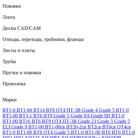
Поковки
Лента
Диски CAD/CAM
Отводы, переходы, тройники, фланцы
Листы и плиты
Трубы
Прутки и поковки
Проволока
Марки
ВТ1-0
ВТ1-00
ВТ14
ВТ6
ОТ4
ПТ-3В
Grade 4
Grade 5
ВТ1-0
ВТ1-00
ВТ3-1
ВТ6
ВТ9
Grade 5
Grade 9A
Grade 9D
ВТ1-0
ВТ1-00
ВТ16
ВТ6
ВТ9
ОТ4
ПТ-3В
Grade 23
Grade 5
Grade 5
ELI
Grade 9
ВТ1-00
ВТ1-00св
ВТ20-2св
ВТ2св
ВТ6св
ОТ4св
ВТ1-0
ВТ1-00
ВТ6
ОТ4
Grade 5
ВТ1-0
ВТ1-00
ВТ6
ВТ6
ВТ1-0
НП2
НП3
ХН32Т
ХН38ВТ
ХН45МВТЮБРид
ХН65МВ