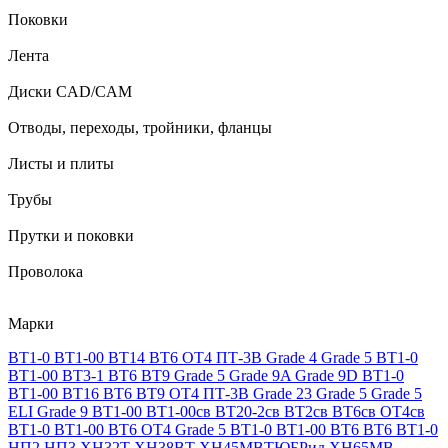
Поковки
Лента
Диски CAD/CAM
Отводы, переходы, тройники, фланцы
Листы и плиты
Трубы
Прутки и поковки
Проволока
Марки
ВТ1-0
ВТ1-00
ВТ14
ВТ6
ОТ4
ПТ-3В
Grade 4
Grade 5
ВТ1-0
ВТ1-00
ВТ3-1
ВТ6
ВТ9
Grade 5
Grade 9A
Grade 9D
ВТ1-0
ВТ1-00
ВТ16
ВТ6
ВТ9
ОТ4
ПТ-3В
Grade 23
Grade 5
Grade 5
ELI
Grade 9
ВТ1-00
ВТ1-00св
ВТ20-2св
ВТ2св
ВТ6св
ОТ4св
ВТ1-0
ВТ1-00
ВТ6
ОТ4
Grade 5
ВТ1-0
ВТ1-00
ВТ6
ВТ6
ВТ1-0
НП2
НП3
ХН32Т
ХН38ВТ
ХН45МВТЮБРид
ХН65МВ