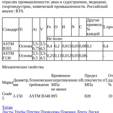
отраслях промышленности: авиа и судостроении, медицине,
спортиндустрии, химической промышленности. Российский
аналог: ВТ6.
Другие
примеси,
Fe
O
H
N
C
Σ пр
%
Стандарт
Ti
Al
V
каждой
Не более
ASTM
5,5-
3,5-
Основа
0,4
0,2
0,015
0,05
0,08
0,1
0,4
B265
6,75
4,5
ASTM
5,5-
3,5-
Основа
0,25
0,13
0,012
0,05
0,08
-
-
F136
6,5
4,5
Механические свойства
Временное
Предел
От
Диаметр,
Технические
сопротивление σB,
текучести σT,
уд
Марка
мм
требования
МПа
МПа
%
не менее
Grade
2-150
ASTM B348
895
828
10
5
Титан
Листы
Трубы
Прутки
Проволока
Поковки
Лента
Диски