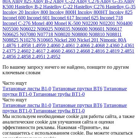
80A
Alloy 825
Alloy B-2
Alloy C-22
Alloy C276
Alloy G-35
Alloy
K500
Hastelloy B-2
Hastelloy C-22
Hastelloy C276
Hastelloy G-35
Incoloy 20
Incoloy 800
Incoloy 800H
Incoloy 800HT
Incoloy 825
Inconel 600
Inconel 601
Inconel 617
Inconel 625
Inconel 718
Inconel C-276
Monel 400
Monel K-500
N02200
N02201
N04400
N05500
N06022
N06025
N06035
N06600
N06601
N06617
N06625
N07080
N07718
N08020
N08800
N08810
N08811
N08825
N10276
N10665
Nickel 200
Nickel 201
Nimonic 80A
1.4876
1.4958
1.4959
2.4060
2.4061
2.4066
2.4068
2.4360
2.4361
2.4375
2.4602
2.4617
2.4660
2.4663
2.4668
2.4816
2.4819
2.4851
2.4856
2.4858
2.4951
2.4952
По вашему запросу ничего не найдено, поищите по другим
ключевым словам
Часто ищут
Титановые листы В1-0
Титановые прутки ВТ6
Титановые
прутки ВТ1-0
Титановые трубы ВТ1-0
Часто ищут
Титановые листы В1-0
Титановые прутки ВТ6
Титановые
прутки ВТ1-0
Титановые трубы ВТ1-0
Мы используем необходимые cookie для работы сайта, а также
аналитические cookie для улучшения сайта и оценки
эффективности рекламы. Нажимая «Принять», вы
соглашаетесь с использованием cookie. Вы можете отказаться