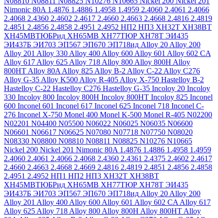
N08810
N08811
N08825
N10276
N10665
Nickel 200
Nickel 201
Nimonic 80A
1.4876
1.4886
1.4958
1.4959
2.4060
2.4061
2.4066
2.4068
2.4360
2.4602
2.4617
2.4660
2.4663
2.4668
2.4816
2.4819
2.4851
2.4856
2.4858
2.4951
2.4952
НП2
НП3
ХН32Т
ХН38ВТ
ХН45МВТЮБРид
ХН65МВ
ХН77ТЮР
ХН78Т
ЭИ435
ЭИ437Б
ЭИ703
ЭП567
ЭП670
ЭП718ид
Alloy 20
Alloy 200
Alloy 201
Alloy 330
Alloy 400
Alloy 600
Alloy 601
Alloy 602 CA
Alloy 617
Alloy 625
Alloy 718
Alloy 800
Alloy 800H
Alloy
800HT
Alloy 80A
Alloy 825
Alloy B-2
Alloy C-22
Alloy C276
Alloy G-35
Alloy K500
Alloy R-405
Alloy X-750
Hastelloy B-2
Hastelloy C-22
Hastelloy C276
Hastelloy G-35
Incoloy 20
Incoloy
330
Incoloy 800
Incoloy 800H
Incoloy 800HT
Incoloy 825
Inconel
600
Inconel 601
Inconel 617
Inconel 625
Inconel 718
Inconel C-
276
Inconel X-750
Monel 400
Monel K-500
Monel R-405
N02200
N02201
N04400
N05500
N06022
N06025
N06035
N06600
N06601
N06617
N06625
N07080
N07718
N07750
N08020
N08330
N08800
N08810
N08811
N08825
N10276
N10665
Nickel 200
Nickel 201
Nimonic 80A
1.4876
1.4886
1.4958
1.4959
2.4060
2.4061
2.4066
2.4068
2.4360
2.4361
2.4375
2.4602
2.4617
2.4660
2.4663
2.4668
2.4669
2.4816
2.4819
2.4851
2.4856
2.4858
2.4951
2.4952
НП1
НП2
НП3
ХН32Т
ХН38ВТ
ХН45МВТЮБРид
ХН65МВ
ХН77ТЮР
ХН78Т
ЭИ435
ЭИ437Б
ЭИ703
ЭП567
ЭП670
ЭП718ид
Alloy 20
Alloy 200
Alloy 201
Alloy 400
Alloy 600
Alloy 601
Alloy 602 CA
Alloy 617
Alloy 625
Alloy 718
Alloy 800
Alloy 800H
Alloy 800HT
Alloy