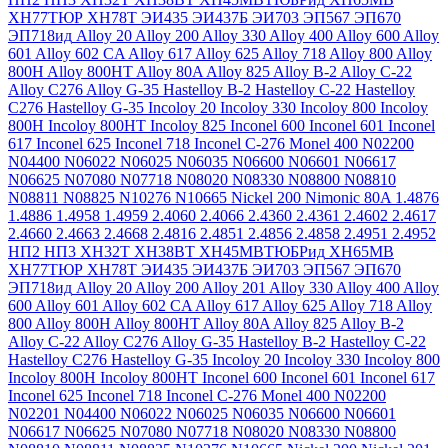
ХН77ТЮР
ХН78Т
ЭИ435
ЭИ437Б
ЭИ703
ЭП567
ЭП670
ЭП718ид
Alloy 20
Alloy 200
Alloy 330
Alloy 400
Alloy 600
Alloy
601
Alloy 602 CA
Alloy 617
Alloy 625
Alloy 718
Alloy 800
Alloy
800H
Alloy 800HT
Alloy 80A
Alloy 825
Alloy B-2
Alloy C-22
Alloy C276
Alloy G-35
Hastelloy B-2
Hastelloy C-22
Hastelloy
C276
Hastelloy G-35
Incoloy 20
Incoloy 330
Incoloy 800
Incoloy
800H
Incoloy 800HT
Incoloy 825
Inconel 600
Inconel 601
Inconel
617
Inconel 625
Inconel 718
Inconel C-276
Monel 400
N02200
N04400
N06022
N06025
N06035
N06600
N06601
N06617
N06625
N07080
N07718
N08020
N08330
N08800
N08810
N08811
N08825
N10276
N10665
Nickel 200
Nimonic 80A
1.4876
1.4886
1.4958
1.4959
2.4060
2.4066
2.4360
2.4361
2.4602
2.4617
2.4660
2.4663
2.4668
2.4816
2.4851
2.4856
2.4858
2.4951
2.4952
НП2
НП3
ХН32Т
ХН38ВТ
ХН45МВТЮБРид
ХН65МВ
ХН77ТЮР
ХН78Т
ЭИ435
ЭИ437Б
ЭИ703
ЭП567
ЭП670
ЭП718ид
Alloy 20
Alloy 200
Alloy 201
Alloy 330
Alloy 400
Alloy
600
Alloy 601
Alloy 602 CA
Alloy 617
Alloy 625
Alloy 718
Alloy
800
Alloy 800H
Alloy 800HT
Alloy 80A
Alloy 825
Alloy B-2
Alloy C-22
Alloy C276
Alloy G-35
Hastelloy B-2
Hastelloy C-22
Hastelloy C276
Hastelloy G-35
Incoloy 20
Incoloy 330
Incoloy 800
Incoloy 800H
Incoloy 800HT
Inconel 600
Inconel 601
Inconel 617
Inconel 625
Inconel 718
Inconel C-276
Monel 400
N02200
N02201
N04400
N06022
N06025
N06035
N06600
N06601
N06617
N06625
N07080
N07718
N08020
N08330
N08800