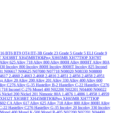
16
ВТ6
ВТ9
ОТ4
ПТ-3В
Grade 23
Grade 5
Grade 5 ELI
Grade 9
Т
ХН38ВТ
ХН45МВТЮБРид
ХН65МВ
ХН77ТЮР
ХН78Т
Alloy 625
Alloy 718
Alloy 800
Alloy 800H
Alloy 800HT
Alloy 80A
330
Incoloy 800
Incoloy 800H
Incoloy 800HT
Incoloy 825
Inconel
01
N06617
N06625
N07080
N07718
N08020
N08330
N08800
.4617
2.4660
2.4663
2.4668
2.4816
2.4851
2.4856
2.4858
2.4951
ид
Alloy 20
Alloy 200
Alloy 201
Alloy 330
Alloy 400
Alloy 600
lloy C276
Alloy G-35
Hastelloy B-2
Hastelloy C-22
Hastelloy C276
l 718
Inconel C-276
Monel 400
N02200
N02201
N04400
N06022
5
Nickel 200
Nickel 201
Nimonic 80A
1.4876
1.4886
1.4958
1.4959
ХН32Т
ХН38ВТ
ХН45МВТЮБРид
ХН65МВ
ХН77ТЮР
 602 CA
Alloy 617
Alloy 625
Alloy 718
Alloy 800
Alloy 800H
Alloy
 C-22
Hastelloy C276
Hastelloy G-35
Incoloy 20
Incoloy 330
Incoloy
Monel 400
Monel K-500
Monel R-405
N02200
N02201
N04400