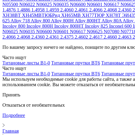
N05500
N06022
N06025
N06035
N06600
N06601
N06617
N0662
1.4876
1.4886
1.4958
1.4959
2.4060
2.4061
2.4066
2.4068
2.4360
2
ХН38ВТ
ХН45МВТЮБРид
ХН65МВ
ХН77ТЮР
ХН78Т
ЭИ43
625
Alloy 718
Alloy 800
Alloy 800H
Alloy 800HT
Alloy 80A
Alloy
Incoloy 800
Incoloy 800H
Incoloy 800HT
Incoloy 825
Inconel 600
I
N06025
N06035
N06600
N06601
N06617
N06625
N07080
N0771
2.4066
2.4068
2.4360
2.4361
2.4375
2.4602
2.4617
2.4660
2.4663
2
По вашему запросу ничего не найдено, поищите по другим кл
Часто ищут
Титановые листы В1-0
Титановые прутки ВТ6
Титановые пру
Часто ищут
Титановые листы В1-0
Титановые прутки ВТ6
Титановые пру
Мы используем необходимые cookie для работы сайта, а также 
использованием cookie. Вы можете отказаться от необязательны
Принять
Отказаться от необязательных
Подробнее
Главная