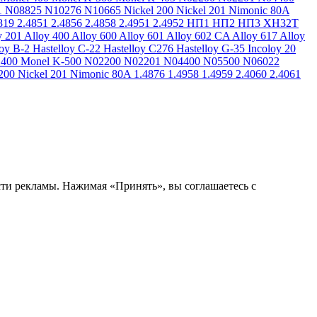
1
N08825
N10276
N10665
Nickel 200
Nickel 201
Nimonic 80A
819
2.4851
2.4856
2.4858
2.4951
2.4952
НП1
НП2
НП3
ХН32Т
y 201
Alloy 400
Alloy 600
Alloy 601
Alloy 602 CA
Alloy 617
Alloy
loy B-2
Hastelloy C-22
Hastelloy C276
Hastelloy G-35
Incoloy 20
 400
Monel K-500
N02200
N02201
N04400
N05500
N06022
200
Nickel 201
Nimonic 80A
1.4876
1.4958
1.4959
2.4060
2.4061
сти рекламы. Нажимая «Принять», вы соглашаетесь с