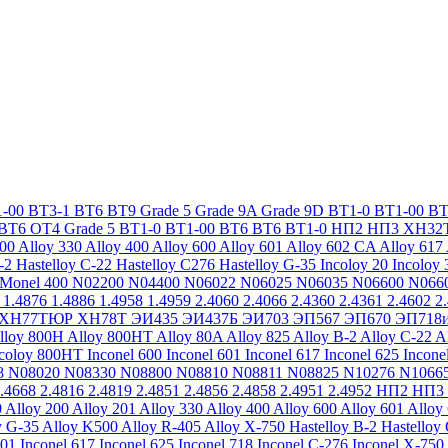
-00
ВТ3-1
ВТ6
ВТ9
Grade 5
Grade 9A
Grade 9D
ВТ1-0
ВТ1-00
ВТ
ВТ6
ОТ4
Grade 5
ВТ1-0
ВТ1-00
ВТ6
ВТ6
ВТ1-0
НП2
НП3
ХН32
200
Alloy 330
Alloy 400
Alloy 600
Alloy 601
Alloy 602 CA
Alloy 617
-2
Hastelloy C-22
Hastelloy C276
Hastelloy G-35
Incoloy 20
Incoloy 
Monel 400
N02200
N04400
N06022
N06025
N06035
N06600
N066
1.4876
1.4886
1.4958
1.4959
2.4060
2.4066
2.4360
2.4361
2.4602
2
ХН77ТЮР
ХН78Т
ЭИ435
ЭИ437Б
ЭИ703
ЭП567
ЭП670
ЭП718
lloy 800H
Alloy 800HT
Alloy 80A
Alloy 825
Alloy B-2
Alloy C-22
A
ncoloy 800HT
Inconel 600
Inconel 601
Inconel 617
Inconel 625
Incone
8
N08020
N08330
N08800
N08810
N08811
N08825
N10276
N1066
.4668
2.4816
2.4819
2.4851
2.4856
2.4858
2.4951
2.4952
НП2
НП3
0
Alloy 200
Alloy 201
Alloy 330
Alloy 400
Alloy 600
Alloy 601
Alloy
y G-35
Alloy K500
Alloy R-405
Alloy X-750
Hastelloy B-2
Hastelloy
601
Inconel 617
Inconel 625
Inconel 718
Inconel C-276
Inconel X-750