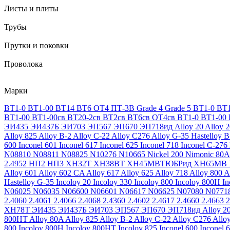
Листы и плиты
Трубы
Прутки и поковки
Проволока
Марки
ВТ1-0
ВТ1-00
ВТ14
ВТ6
ОТ4
ПТ-3В
Grade 4
Grade 5
ВТ1-0
ВТ1
ВТ1-00
ВТ1-00св
ВТ20-2св
ВТ2св
ВТ6св
ОТ4св
ВТ1-0
ВТ1-00
ЭИ435
ЭИ437Б
ЭИ703
ЭП567
ЭП670
ЭП718ид
Alloy 20
Alloy 
Alloy 825
Alloy B-2
Alloy C-22
Alloy C276
Alloy G-35
Hastelloy B
600
Inconel 601
Inconel 617
Inconel 625
Inconel 718
Inconel C-276
N08810
N08811
N08825
N10276
N10665
Nickel 200
Nimonic 80A
2.4952
НП2
НП3
ХН32Т
ХН38ВТ
ХН45МВТЮБРид
ХН65МВ
Alloy 601
Alloy 602 CA
Alloy 617
Alloy 625
Alloy 718
Alloy 800
A
Hastelloy G-35
Incoloy 20
Incoloy 330
Incoloy 800
Incoloy 800H
I
N06025
N06035
N06600
N06601
N06617
N06625
N07080
N0771
2.4060
2.4061
2.4066
2.4068
2.4360
2.4602
2.4617
2.4660
2.4663
2
ХН78Т
ЭИ435
ЭИ437Б
ЭИ703
ЭП567
ЭП670
ЭП718ид
Alloy 2
800HT
Alloy 80A
Alloy 825
Alloy B-2
Alloy C-22
Alloy C276
Allo
800
Incoloy 800H
Incoloy 800HT
Incoloy 825
Inconel 600
Inconel 