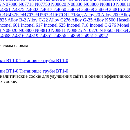
5
N07080
N07718
N07750
N08020
N08330
N08800
N08810
N0881
.4361
2.4375
2.4602
2.4617
2.4660
2.4663
2.4668
2.4669
2.4816
2.4
5
ЭИ437Б
ЭИ703
ЭП567
ЭП670
ЭП718ид
Alloy 20
Alloy 200
Allo
 825
Alloy B-2
Alloy C-22
Alloy C276
Alloy G-35
Alloy K500
Hastel
nconel 601
Inconel 617
Inconel 625
Inconel 718
Inconel C-276
Monel
8
N08020
N08800
N08810
N08811
N08825
N10276
N10665
Nickel 
.4668
2.4816
2.4819
2.4851
2.4856
2.4858
2.4951
2.4952
ючевым словам
тки ВТ1-0
Титановые трубы ВТ1-0
тки ВТ1-0
Титановые трубы ВТ1-0
аналитические cookie для улучшения сайта и оценки эффективно
х cookie.