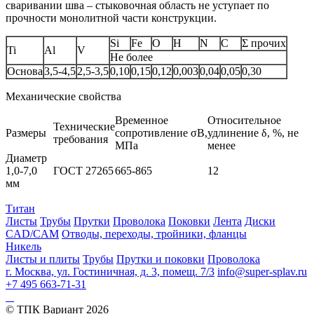
сваривании шва – стыковочная область не уступает по
прочности монолитной части конструкции.
Si
Fe
O
H
N
C
Σ прочих
Ti
Al
V
Не более
Основа
3,5-4,5
2,5-3,5
0,10
0,15
0,12
0,003
0,04
0,05
0,30
Механические свойства
Временное
Относительное
Технические
Размеры
сопротивление σB,
удлинение δ, %, не
требования
МПа
менее
Диаметр
1,0-7,0
ГОСТ 27265
665-865
12
мм
Титан
Листы
Трубы
Прутки
Проволока
Поковки
Лента
Диски
CAD/CAM
Отводы, переходы, тройники, фланцы
Никель
Листы и плиты
Трубы
Прутки и поковки
Проволока
г. Москва, ул. Гостиничная, д. 3, помещ. 7/3
info@super-splav.ru
+7 495 663-71-31
© ТПК Вариант
2026