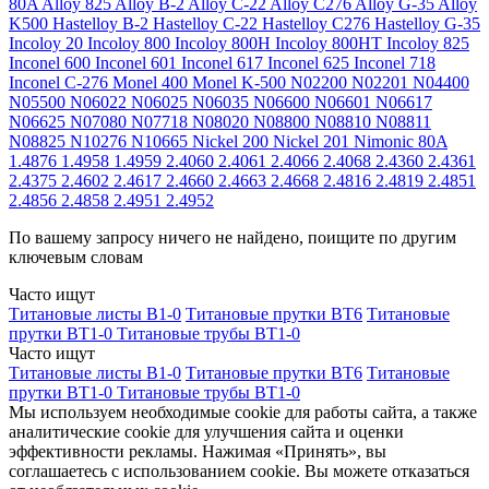
80A
Alloy 825
Alloy B-2
Alloy C-22
Alloy C276
Alloy G-35
Alloy
K500
Hastelloy B-2
Hastelloy C-22
Hastelloy C276
Hastelloy G-35
Incoloy 20
Incoloy 800
Incoloy 800H
Incoloy 800HT
Incoloy 825
Inconel 600
Inconel 601
Inconel 617
Inconel 625
Inconel 718
Inconel C-276
Monel 400
Monel K-500
N02200
N02201
N04400
N05500
N06022
N06025
N06035
N06600
N06601
N06617
N06625
N07080
N07718
N08020
N08800
N08810
N08811
N08825
N10276
N10665
Nickel 200
Nickel 201
Nimonic 80A
1.4876
1.4958
1.4959
2.4060
2.4061
2.4066
2.4068
2.4360
2.4361
2.4375
2.4602
2.4617
2.4660
2.4663
2.4668
2.4816
2.4819
2.4851
2.4856
2.4858
2.4951
2.4952
По вашему запросу ничего не найдено, поищите по другим
ключевым словам
Часто ищут
Титановые листы В1-0
Титановые прутки ВТ6
Титановые
прутки ВТ1-0
Титановые трубы ВТ1-0
Часто ищут
Титановые листы В1-0
Титановые прутки ВТ6
Титановые
прутки ВТ1-0
Титановые трубы ВТ1-0
Мы используем необходимые cookie для работы сайта, а также
аналитические cookie для улучшения сайта и оценки
эффективности рекламы. Нажимая «Принять», вы
соглашаетесь с использованием cookie. Вы можете отказаться