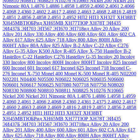
N08810
N08811
N08825
N10276
N10665
Nickel 200
Nickel 201
Nimonic 80A
1.4876
1.4886
1.4958
1.4959
2.4060
2.4061
2.4066
2.4068
2.4360
2.4602
2.4617
2.4660
2.4663
2.4668
2.4816
2.4819
2.4851
2.4856
2.4858
2.4951
2.4952
НП2
НП3
ХН32Т
ХН38ВТ
ХН45МВТЮБРид
ХН65МВ
ХН77ТЮР
ХН78Т
ЭИ435
ЭИ437Б
ЭИ703
ЭП567
ЭП670
ЭП718ид
Alloy 20
Alloy 200
Alloy 201
Alloy 330
Alloy 400
Alloy 600
Alloy 601
Alloy 602 CA
Alloy 617
Alloy 625
Alloy 718
Alloy 800
Alloy 800H
Alloy
800HT
Alloy 80A
Alloy 825
Alloy B-2
Alloy C-22
Alloy C276
Alloy G-35
Alloy K500
Alloy R-405
Alloy X-750
Hastelloy B-2
Hastelloy C-22
Hastelloy C276
Hastelloy G-35
Incoloy 20
Incoloy
330
Incoloy 800
Incoloy 800H
Incoloy 800HT
Incoloy 825
Inconel
600
Inconel 601
Inconel 617
Inconel 625
Inconel 718
Inconel C-
276
Inconel X-750
Monel 400
Monel K-500
Monel R-405
N02200
N02201
N04400
N05500
N06022
N06025
N06035
N06600
N06601
N06617
N06625
N07080
N07718
N07750
N08020
N08330
N08800
N08810
N08811
N08825
N10276
N10665
Nickel 200
Nickel 201
Nimonic 80A
1.4876
1.4886
1.4958
1.4959
2.4060
2.4061
2.4066
2.4068
2.4360
2.4361
2.4375
2.4602
2.4617
2.4660
2.4663
2.4668
2.4669
2.4816
2.4819
2.4851
2.4856
2.4858
2.4951
2.4952
НП1
НП2
НП3
ХН32Т
ХН38ВТ
ХН45МВТЮБРид
ХН65МВ
ХН77ТЮР
ХН78Т
ЭИ435
ЭИ437Б
ЭИ703
ЭП567
ЭП670
ЭП718ид
Alloy 20
Alloy 200
Alloy 201
Alloy 400
Alloy 600
Alloy 601
Alloy 602 CA
Alloy 617
Alloy 625
Alloy 718
Alloy 800
Alloy 800H
Alloy 800HT
Alloy