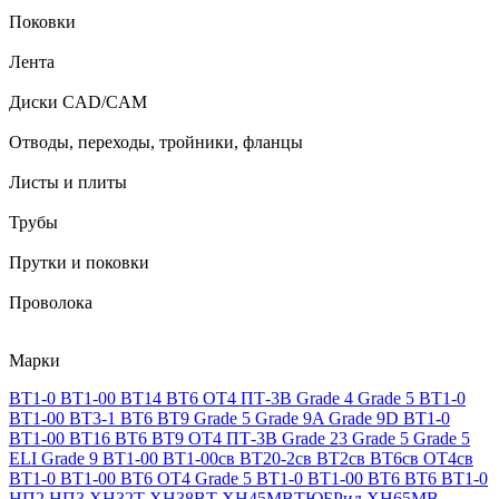
Поковки
Лента
Диски CAD/CAM
Отводы, переходы, тройники, фланцы
Листы и плиты
Трубы
Прутки и поковки
Проволока
Марки
ВТ1-0
ВТ1-00
ВТ14
ВТ6
ОТ4
ПТ-3В
Grade 4
Grade 5
ВТ1-0
ВТ1-00
ВТ3-1
ВТ6
ВТ9
Grade 5
Grade 9A
Grade 9D
ВТ1-0
ВТ1-00
ВТ16
ВТ6
ВТ9
ОТ4
ПТ-3В
Grade 23
Grade 5
Grade 5
ELI
Grade 9
ВТ1-00
ВТ1-00св
ВТ20-2св
ВТ2св
ВТ6св
ОТ4св
ВТ1-0
ВТ1-00
ВТ6
ОТ4
Grade 5
ВТ1-0
ВТ1-00
ВТ6
ВТ6
ВТ1-0
НП2
НП3
ХН32Т
ХН38ВТ
ХН45МВТЮБРид
ХН65МВ