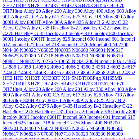
ХН77ТЮР
ХН78Т
ЭИ435
ЭИ437Б
ЭИ703
ЭП567
ЭП670
ЭП718ид
Alloy 20
Alloy 200
Alloy 330
Alloy 400
Alloy 600
Alloy
601
Alloy 602 CA
Alloy 617
Alloy 625
Alloy 718
Alloy 800
Alloy
800H
Alloy 800HT
Alloy 80A
Alloy 825
Alloy B-2
Alloy C-22
Alloy C276
Alloy G-35
Hastelloy B-2
Hastelloy C-22
Hastelloy
C276
Hastelloy G-35
Incoloy 20
Incoloy 330
Incoloy 800
Incoloy
800H
Incoloy 800HT
Incoloy 825
Inconel 600
Inconel 601
Inconel
617
Inconel 625
Inconel 718
Inconel C-276
Monel 400
N02200
N04400
N06022
N06025
N06035
N06600
N06601
N06617
N06625
N07080
N07718
N08020
N08330
N08800
N08810
N08811
N08825
N10276
N10665
Nickel 200
Nimonic 80A
1.4876
1.4886
1.4958
1.4959
2.4060
2.4066
2.4360
2.4361
2.4602
2.4617
2.4660
2.4663
2.4668
2.4816
2.4851
2.4856
2.4858
2.4951
2.4952
НП2
НП3
ХН32Т
ХН38ВТ
ХН45МВТЮБРид
ХН65МВ
ХН77ТЮР
ХН78Т
ЭИ435
ЭИ437Б
ЭИ703
ЭП567
ЭП670
ЭП718ид
Alloy 20
Alloy 200
Alloy 201
Alloy 330
Alloy 400
Alloy
600
Alloy 601
Alloy 602 CA
Alloy 617
Alloy 625
Alloy 718
Alloy
800
Alloy 800H
Alloy 800HT
Alloy 80A
Alloy 825
Alloy B-2
Alloy C-22
Alloy C276
Alloy G-35
Hastelloy B-2
Hastelloy C-22
Hastelloy C276
Hastelloy G-35
Incoloy 20
Incoloy 330
Incoloy 800
Incoloy 800H
Incoloy 800HT
Inconel 600
Inconel 601
Inconel 617
Inconel 625
Inconel 718
Inconel C-276
Monel 400
N02200
N02201
N04400
N06022
N06025
N06035
N06600
N06601
N06617
N06625
N07080
N07718
N08020
N08330
N08800