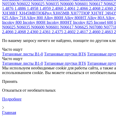
N05500
N06022
N06025
N06035
N06600
N06601
N06617
N0662
1.4876
1.4886
1.4958
1.4959
2.4060
2.4061
2.4066
2.4068
2.4360
2
ХН38ВТ
ХН45МВТЮБРид
ХН65МВ
ХН77ТЮР
ХН78Т
ЭИ43
625
Alloy 718
Alloy 800
Alloy 800H
Alloy 800HT
Alloy 80A
Alloy
Incoloy 800
Incoloy 800H
Incoloy 800HT
Incoloy 825
Inconel 600
I
N06025
N06035
N06600
N06601
N06617
N06625
N07080
N0771
2.4066
2.4068
2.4360
2.4361
2.4375
2.4602
2.4617
2.4660
2.4663
2
По вашему запросу ничего не найдено, поищите по другим кл
Часто ищут
Титановые листы В1-0
Титановые прутки ВТ6
Титановые пру
Часто ищут
Титановые листы В1-0
Титановые прутки ВТ6
Титановые пру
Мы используем необходимые cookie для работы сайта, а также 
использованием cookie. Вы можете отказаться от необязательны
Принять
Отказаться от необязательных
Подробнее
Главная