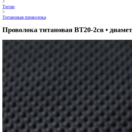
Титан
Титановая проволока
Проволока титановая ВТ20-2св • диамет