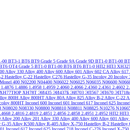
-00
ВТ3-1
ВТ6
ВТ9
Grade 5
Grade 9A
Grade 9D
ВТ1-0
ВТ1-00
ВТ
ВТ6
ОТ4
Grade 5
ВТ1-0
ВТ1-00
ВТ6
ВТ6
ВТ1-0
НП2
НП3
ХН32
200
Alloy 330
Alloy 400
Alloy 600
Alloy 601
Alloy 602 CA
Alloy 617
-2
Hastelloy C-22
Hastelloy C276
Hastelloy G-35
Incoloy 20
Incoloy 
Monel 400
N02200
N04400
N06022
N06025
N06035
N06600
N066
1.4876
1.4886
1.4958
1.4959
2.4060
2.4066
2.4360
2.4361
2.4602
2
ХН77ТЮР
ХН78Т
ЭИ435
ЭИ437Б
ЭИ703
ЭП567
ЭП670
ЭП718
lloy 800H
Alloy 800HT
Alloy 80A
Alloy 825
Alloy B-2
Alloy C-22
A
ncoloy 800HT
Inconel 600
Inconel 601
Inconel 617
Inconel 625
Incone
8
N08020
N08330
N08800
N08810
N08811
N08825
N10276
N1066
.4668
2.4816
2.4819
2.4851
2.4856
2.4858
2.4951
2.4952
НП2
НП3
0
Alloy 200
Alloy 201
Alloy 330
Alloy 400
Alloy 600
Alloy 601
Alloy
y G-35
Alloy K500
Alloy R-405
Alloy X-750
Hastelloy B-2
Hastelloy
601
Inconel 617
Inconel 625
Inconel 718
Inconel C-276
Inconel X-750