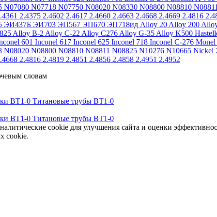
5
N07080
N07718
N07750
N08020
N08330
N08800
N08810
N0881
.4361
2.4375
2.4602
2.4617
2.4660
2.4663
2.4668
2.4669
2.4816
2.4
5
ЭИ437Б
ЭИ703
ЭП567
ЭП670
ЭП718ид
Alloy 20
Alloy 200
Allo
 825
Alloy B-2
Alloy C-22
Alloy C276
Alloy G-35
Alloy K500
Hastel
nconel 601
Inconel 617
Inconel 625
Inconel 718
Inconel C-276
Monel
8
N08020
N08800
N08810
N08811
N08825
N10276
N10665
Nickel 
.4668
2.4816
2.4819
2.4851
2.4856
2.4858
2.4951
2.4952
ючевым словам
тки ВТ1-0
Титановые трубы ВТ1-0
тки ВТ1-0
Титановые трубы ВТ1-0
аналитические cookie для улучшения сайта и оценки эффективно
х cookie.