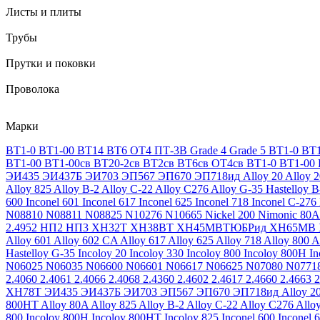
Листы и плиты
Трубы
Прутки и поковки
Проволока
Марки
ВТ1-0
ВТ1-00
ВТ14
ВТ6
ОТ4
ПТ-3В
Grade 4
Grade 5
ВТ1-0
ВТ1
ВТ1-00
ВТ1-00св
ВТ20-2св
ВТ2св
ВТ6св
ОТ4св
ВТ1-0
ВТ1-00
ЭИ435
ЭИ437Б
ЭИ703
ЭП567
ЭП670
ЭП718ид
Alloy 20
Alloy 
Alloy 825
Alloy B-2
Alloy C-22
Alloy C276
Alloy G-35
Hastelloy B
600
Inconel 601
Inconel 617
Inconel 625
Inconel 718
Inconel C-276
N08810
N08811
N08825
N10276
N10665
Nickel 200
Nimonic 80A
2.4952
НП2
НП3
ХН32Т
ХН38ВТ
ХН45МВТЮБРид
ХН65МВ
Alloy 601
Alloy 602 CA
Alloy 617
Alloy 625
Alloy 718
Alloy 800
A
Hastelloy G-35
Incoloy 20
Incoloy 330
Incoloy 800
Incoloy 800H
I
N06025
N06035
N06600
N06601
N06617
N06625
N07080
N0771
2.4060
2.4061
2.4066
2.4068
2.4360
2.4602
2.4617
2.4660
2.4663
2
ХН78Т
ЭИ435
ЭИ437Б
ЭИ703
ЭП567
ЭП670
ЭП718ид
Alloy 2
800HT
Alloy 80A
Alloy 825
Alloy B-2
Alloy C-22
Alloy C276
Allo
800
Incoloy 800H
Incoloy 800HT
Incoloy 825
Inconel 600
Inconel 