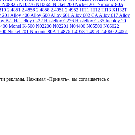
1
N08825
N10276
N10665
Nickel 200
Nickel 201
Nimonic 80A
819
2.4851
2.4856
2.4858
2.4951
2.4952
НП1
НП2
НП3
ХН32Т
y 201
Alloy 400
Alloy 600
Alloy 601
Alloy 602 CA
Alloy 617
Alloy
loy B-2
Hastelloy C-22
Hastelloy C276
Hastelloy G-35
Incoloy 20
 400
Monel K-500
N02200
N02201
N04400
N05500
N06022
200
Nickel 201
Nimonic 80A
1.4876
1.4958
1.4959
2.4060
2.4061
сти рекламы. Нажимая «Принять», вы соглашаетесь с