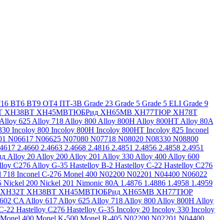
16
ВТ6
ВТ9
ОТ4
ПТ-3В
Grade 23
Grade 5
Grade 5 ELI
Grade 9
Т
ХН38ВТ
ХН45МВТЮБРид
ХН65МВ
ХН77ТЮР
ХН78Т
Alloy 625
Alloy 718
Alloy 800
Alloy 800H
Alloy 800HT
Alloy 80A
330
Incoloy 800
Incoloy 800H
Incoloy 800HT
Incoloy 825
Inconel
01
N06617
N06625
N07080
N07718
N08020
N08330
N08800
.4617
2.4660
2.4663
2.4668
2.4816
2.4851
2.4856
2.4858
2.4951
ид
Alloy 20
Alloy 200
Alloy 201
Alloy 330
Alloy 400
Alloy 600
lloy C276
Alloy G-35
Hastelloy B-2
Hastelloy C-22
Hastelloy C276
l 718
Inconel C-276
Monel 400
N02200
N02201
N04400
N06022
5
Nickel 200
Nickel 201
Nimonic 80A
1.4876
1.4886
1.4958
1.4959
ХН32Т
ХН38ВТ
ХН45МВТЮБРид
ХН65МВ
ХН77ТЮР
 602 CA
Alloy 617
Alloy 625
Alloy 718
Alloy 800
Alloy 800H
Alloy
 C-22
Hastelloy C276
Hastelloy G-35
Incoloy 20
Incoloy 330
Incoloy
Monel 400
Monel K-500
Monel R-405
N02200
N02201
N04400