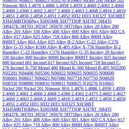
N08810
N08811
N08825
N10276
N10665
Nickel 200
Nickel 201
Nimonic 80A
1.4876
1.4886
1.4958
1.4959
2.4060
2.4061
2.4066
2.4068
2.4360
2.4602
2.4617
2.4660
2.4663
2.4668
2.4816
2.4819
2.4851
2.4856
2.4858
2.4951
2.4952
НП2
НП3
ХН32Т
ХН38ВТ
ХН45МВТЮБРид
ХН65МВ
ХН77ТЮР
ХН78Т
ЭИ435
ЭИ437Б
ЭИ703
ЭП567
ЭП670
ЭП718ид
Alloy 20
Alloy 200
Alloy 201
Alloy 330
Alloy 400
Alloy 600
Alloy 601
Alloy 602 CA
Alloy 617
Alloy 625
Alloy 718
Alloy 800
Alloy 800H
Alloy
800HT
Alloy 80A
Alloy 825
Alloy B-2
Alloy C-22
Alloy C276
Alloy G-35
Alloy K500
Alloy R-405
Alloy X-750
Hastelloy B-2
Hastelloy C-22
Hastelloy C276
Hastelloy G-35
Incoloy 20
Incoloy
330
Incoloy 800
Incoloy 800H
Incoloy 800HT
Incoloy 825
Inconel
600
Inconel 601
Inconel 617
Inconel 625
Inconel 718
Inconel C-
276
Inconel X-750
Monel 400
Monel K-500
Monel R-405
N02200
N02201
N04400
N05500
N06022
N06025
N06035
N06600
N06601
N06617
N06625
N07080
N07718
N07750
N08020
N08330
N08800
N08810
N08811
N08825
N10276
N10665
Nickel 200
Nickel 201
Nimonic 80A
1.4876
1.4886
1.4958
1.4959
2.4060
2.4061
2.4066
2.4068
2.4360
2.4361
2.4375
2.4602
2.4617
2.4660
2.4663
2.4668
2.4669
2.4816
2.4819
2.4851
2.4856
2.4858
2.4951
2.4952
НП1
НП2
НП3
ХН32Т
ХН38ВТ
ХН45МВТЮБРид
ХН65МВ
ХН77ТЮР
ХН78Т
ЭИ435
ЭИ437Б
ЭИ703
ЭП567
ЭП670
ЭП718ид
Alloy 20
Alloy 200
Alloy 201
Alloy 400
Alloy 600
Alloy 601
Alloy 602 CA
Alloy 617
Alloy 625
Alloy 718
Alloy 800
Alloy 800H
Alloy 800HT
Alloy