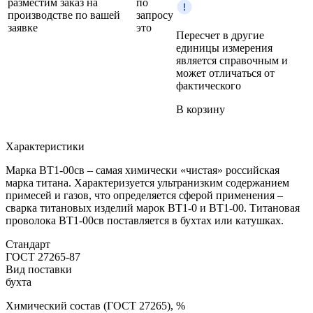
разместим заказ на
по
производстве по вашей
запросу
заявке
это
Пересчет в другие
единицы измерения
является справочным и
может отличаться от
фактического
В корзину
Характеристики
Марка ВТ1-00св – самая химически «чистая» российская
марка титана. Характеризуется ультранизким содержанием
примесей и газов, что определяется сферой применения –
сварка титановых изделий марок ВТ1-0 и ВТ1-00. Титановая
проволока ВТ1-00св поставляется в бухтах или катушках.
Стандарт
ГОСТ 27265-87
Вид поставки
бухта
Химический состав (ГОСТ 27265), %