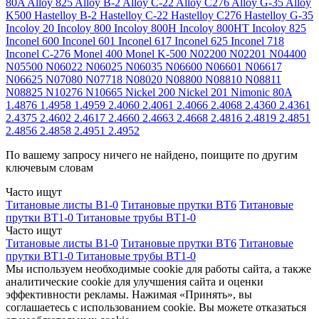
80A
Alloy 825
Alloy B-2
Alloy C-22
Alloy C276
Alloy G-35
Alloy
K500
Hastelloy B-2
Hastelloy C-22
Hastelloy C276
Hastelloy G-35
Incoloy 20
Incoloy 800
Incoloy 800H
Incoloy 800HT
Incoloy 825
Inconel 600
Inconel 601
Inconel 617
Inconel 625
Inconel 718
Inconel C-276
Monel 400
Monel K-500
N02200
N02201
N04400
N05500
N06022
N06025
N06035
N06600
N06601
N06617
N06625
N07080
N07718
N08020
N08800
N08810
N08811
N08825
N10276
N10665
Nickel 200
Nickel 201
Nimonic 80A
1.4876
1.4958
1.4959
2.4060
2.4061
2.4066
2.4068
2.4360
2.4361
2.4375
2.4602
2.4617
2.4660
2.4663
2.4668
2.4816
2.4819
2.4851
2.4856
2.4858
2.4951
2.4952
По вашему запросу ничего не найдено, поищите по другим
ключевым словам
Часто ищут
Титановые листы В1-0
Титановые прутки ВТ6
Титановые
прутки ВТ1-0
Титановые трубы ВТ1-0
Часто ищут
Титановые листы В1-0
Титановые прутки ВТ6
Титановые
прутки ВТ1-0
Титановые трубы ВТ1-0
Мы используем необходимые cookie для работы сайта, а также
аналитические cookie для улучшения сайта и оценки
эффективности рекламы. Нажимая «Принять», вы
соглашаетесь с использованием cookie. Вы можете отказаться