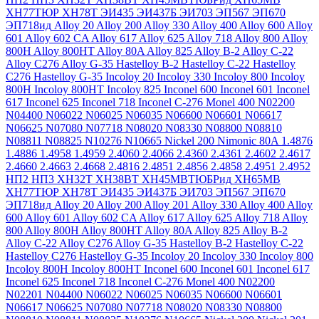
ХН77ТЮР
ХН78Т
ЭИ435
ЭИ437Б
ЭИ703
ЭП567
ЭП670
ЭП718ид
Alloy 20
Alloy 200
Alloy 330
Alloy 400
Alloy 600
Alloy
601
Alloy 602 CA
Alloy 617
Alloy 625
Alloy 718
Alloy 800
Alloy
800H
Alloy 800HT
Alloy 80A
Alloy 825
Alloy B-2
Alloy C-22
Alloy C276
Alloy G-35
Hastelloy B-2
Hastelloy C-22
Hastelloy
C276
Hastelloy G-35
Incoloy 20
Incoloy 330
Incoloy 800
Incoloy
800H
Incoloy 800HT
Incoloy 825
Inconel 600
Inconel 601
Inconel
617
Inconel 625
Inconel 718
Inconel C-276
Monel 400
N02200
N04400
N06022
N06025
N06035
N06600
N06601
N06617
N06625
N07080
N07718
N08020
N08330
N08800
N08810
N08811
N08825
N10276
N10665
Nickel 200
Nimonic 80A
1.4876
1.4886
1.4958
1.4959
2.4060
2.4066
2.4360
2.4361
2.4602
2.4617
2.4660
2.4663
2.4668
2.4816
2.4851
2.4856
2.4858
2.4951
2.4952
НП2
НП3
ХН32Т
ХН38ВТ
ХН45МВТЮБРид
ХН65МВ
ХН77ТЮР
ХН78Т
ЭИ435
ЭИ437Б
ЭИ703
ЭП567
ЭП670
ЭП718ид
Alloy 20
Alloy 200
Alloy 201
Alloy 330
Alloy 400
Alloy
600
Alloy 601
Alloy 602 CA
Alloy 617
Alloy 625
Alloy 718
Alloy
800
Alloy 800H
Alloy 800HT
Alloy 80A
Alloy 825
Alloy B-2
Alloy C-22
Alloy C276
Alloy G-35
Hastelloy B-2
Hastelloy C-22
Hastelloy C276
Hastelloy G-35
Incoloy 20
Incoloy 330
Incoloy 800
Incoloy 800H
Incoloy 800HT
Inconel 600
Inconel 601
Inconel 617
Inconel 625
Inconel 718
Inconel C-276
Monel 400
N02200
N02201
N04400
N06022
N06025
N06035
N06600
N06601
N06617
N06625
N07080
N07718
N08020
N08330
N08800