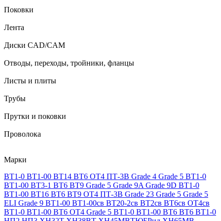
Поковки
Лента
Диски CAD/CAM
Отводы, переходы, тройники, фланцы
Листы и плиты
Трубы
Прутки и поковки
Проволока
Марки
ВТ1-0
ВТ1-00
ВТ14
ВТ6
ОТ4
ПТ-3В
Grade 4
Grade 5
ВТ1-0
ВТ1-00
ВТ3-1
ВТ6
ВТ9
Grade 5
Grade 9A
Grade 9D
ВТ1-0
ВТ1-00
ВТ16
ВТ6
ВТ9
ОТ4
ПТ-3В
Grade 23
Grade 5
Grade 5
ELI
Grade 9
ВТ1-00
ВТ1-00св
ВТ20-2св
ВТ2св
ВТ6св
ОТ4св
ВТ1-0
ВТ1-00
ВТ6
ОТ4
Grade 5
ВТ1-0
ВТ1-00
ВТ6
ВТ6
ВТ1-0
НП2
НП3
ХН32Т
ХН38ВТ
ХН45МВТЮБРид
ХН65МВ