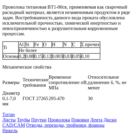
Проволока титановая BT1‑00св, применяемая как сварочный
расходный материал, является незаменимым продуктом в ряде
задач. Востребованность данного вида проката обусловлена
исключительной прочностью, химической инертностью и
невосприимчивостью к разрушительным коррозионным
процессам.
Al
Si
Fe
O
H
N
C
Σ прочих
Ti
Не более
Основа
0,2
0,08
0,15
0,12
0,003
0,03
0,05
0,10
Механические свойства
Временное
Относительное
Технические
Размеры
сопротивление σB,
удлинение δ, %, не
требования
МПа
менее
Диаметр
0,1-7,0
ГОСТ 27265
295-470
30
мм
Титан
Листы
Трубы
Прутки
Проволока
Поковки
Лента
Диски
CAD/CAM
Отводы, переходы, тройники, фланцы
Никель