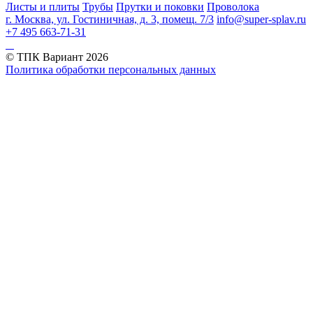
Листы и плиты
Трубы
Прутки и поковки
Проволока
г. Москва, ул. Гостиничная, д. 3, помещ. 7/3
info@super-splav.ru
+7 495 663-71-31
© ТПК Вариант
2026
Политика обработки персональных данных