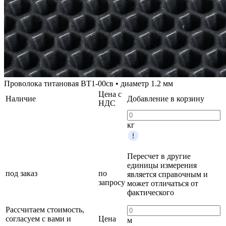
Проволока титановая ВТ1-00св • диаметр 1.2 мм
Цена с
Наличие
Добавление в корзину
НДС
кг
Пересчет в другие
единицы измерения
под заказ
по
является справочным и
запросу
может отличаться от
фактического
Рассчитаем стоимость,
согласуем с вами и
Цена
м