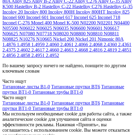
80A
Alloy 825
Alloy B-2
Alloy C-22
Alloy C276
Alloy G-35
Alloy
K500
Hastelloy B-2
Hastelloy C-22
Hastelloy C276
Hastelloy G-35
Incoloy 20
Incoloy 800
Incoloy 800H
Incoloy 800HT
Incoloy 825
Inconel 600
Inconel 601
Inconel 617
Inconel 625
Inconel 718
Inconel C-276
Monel 400
Monel K-500
N02200
N02201
N04400
N05500
N06022
N06025
N06035
N06600
N06601
N06617
N06625
N07080
N07718
N08020
N08800
N08810
N08811
N08825
N10276
N10665
Nickel 200
Nickel 201
Nimonic 80A
1.4876
1.4958
1.4959
2.4060
2.4061
2.4066
2.4068
2.4360
2.4361
2.4375
2.4602
2.4617
2.4660
2.4663
2.4668
2.4816
2.4819
2.4851
2.4856
2.4858
2.4951
2.4952
По вашему запросу ничего не найдено, поищите по другим
ключевым словам
Часто ищут
Титановые листы В1-0
Титановые прутки ВТ6
Титановые
прутки ВТ1-0
Титановые трубы ВТ1-0
Часто ищут
Титановые листы В1-0
Титановые прутки ВТ6
Титановые
прутки ВТ1-0
Титановые трубы ВТ1-0
Мы используем необходимые cookie для работы сайта, а также
аналитические cookie для улучшения сайта и оценки
эффективности рекламы. Нажимая «Принять», вы
соглашаетесь с использованием cookie. Вы можете отказаться