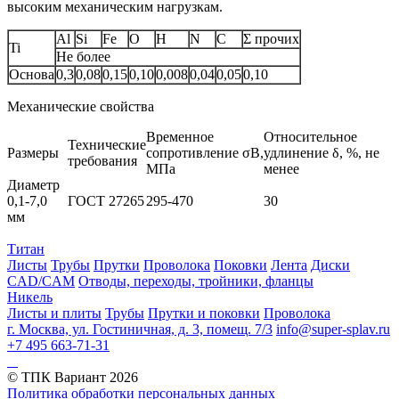
высоким механическим нагрузкам.
Al
Si
Fe
O
H
N
C
Σ прочих
Ti
Не более
Основа
0,3
0,08
0,15
0,10
0,008
0,04
0,05
0,10
Механические свойства
Временное
Относительное
Технические
Размеры
сопротивление σB,
удлинение δ, %, не
требования
МПа
менее
Диаметр
0,1-7,0
ГОСТ 27265
295-470
30
мм
Титан
Листы
Трубы
Прутки
Проволока
Поковки
Лента
Диски
CAD/CAM
Отводы, переходы, тройники, фланцы
Никель
Листы и плиты
Трубы
Прутки и поковки
Проволока
г. Москва, ул. Гостиничная, д. 3, помещ. 7/3
info@super-splav.ru
+7 495 663-71-31
© ТПК Вариант
2026
Политика обработки персональных данных