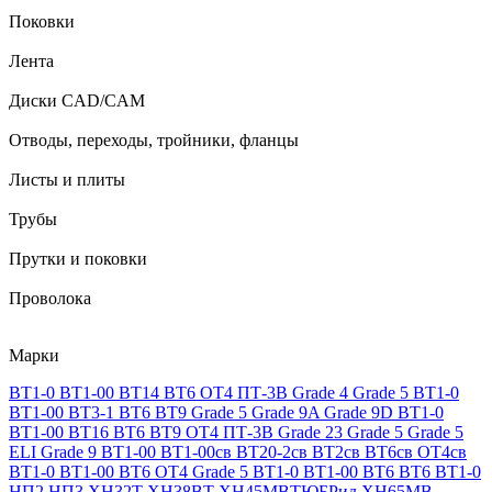
Поковки
Лента
Диски CAD/CAM
Отводы, переходы, тройники, фланцы
Листы и плиты
Трубы
Прутки и поковки
Проволока
Марки
ВТ1-0
ВТ1-00
ВТ14
ВТ6
ОТ4
ПТ-3В
Grade 4
Grade 5
ВТ1-0
ВТ1-00
ВТ3-1
ВТ6
ВТ9
Grade 5
Grade 9A
Grade 9D
ВТ1-0
ВТ1-00
ВТ16
ВТ6
ВТ9
ОТ4
ПТ-3В
Grade 23
Grade 5
Grade 5
ELI
Grade 9
ВТ1-00
ВТ1-00св
ВТ20-2св
ВТ2св
ВТ6св
ОТ4св
ВТ1-0
ВТ1-00
ВТ6
ОТ4
Grade 5
ВТ1-0
ВТ1-00
ВТ6
ВТ6
ВТ1-0
НП2
НП3
ХН32Т
ХН38ВТ
ХН45МВТЮБРид
ХН65МВ