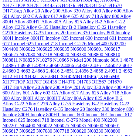
ХН77ТЮР
ХН78Т
ЭИ435
ЭИ437Б
ЭИ703
ЭП567
ЭП670
ЭП718ид
Alloy 20
Alloy 200
Alloy 330
Alloy 400
Alloy 600
Alloy
601
Alloy 602 CA
Alloy 617
Alloy 625
Alloy 718
Alloy 800
Alloy
800H
Alloy 800HT
Alloy 80A
Alloy 825
Alloy B-2
Alloy C-22
Alloy C276
Alloy G-35
Hastelloy B-2
Hastelloy C-22
Hastelloy
C276
Hastelloy G-35
Incoloy 20
Incoloy 330
Incoloy 800
Incoloy
800H
Incoloy 800HT
Incoloy 825
Inconel 600
Inconel 601
Inconel
617
Inconel 625
Inconel 718
Inconel C-276
Monel 400
N02200
N04400
N06022
N06025
N06035
N06600
N06601
N06617
N06625
N07080
N07718
N08020
N08330
N08800
N08810
N08811
N08825
N10276
N10665
Nickel 200
Nimonic 80A
1.4876
1.4886
1.4958
1.4959
2.4060
2.4066
2.4360
2.4361
2.4602
2.4617
2.4660
2.4663
2.4668
2.4816
2.4851
2.4856
2.4858
2.4951
2.4952
НП2
НП3
ХН32Т
ХН38ВТ
ХН45МВТЮБРид
ХН65МВ
ХН77ТЮР
ХН78Т
ЭИ435
ЭИ437Б
ЭИ703
ЭП567
ЭП670
ЭП718ид
Alloy 20
Alloy 200
Alloy 201
Alloy 330
Alloy 400
Alloy
600
Alloy 601
Alloy 602 CA
Alloy 617
Alloy 625
Alloy 718
Alloy
800
Alloy 800H
Alloy 800HT
Alloy 80A
Alloy 825
Alloy B-2
Alloy C-22
Alloy C276
Alloy G-35
Hastelloy B-2
Hastelloy C-22
Hastelloy C276
Hastelloy G-35
Incoloy 20
Incoloy 330
Incoloy 800
Incoloy 800H
Incoloy 800HT
Inconel 600
Inconel 601
Inconel 617
Inconel 625
Inconel 718
Inconel C-276
Monel 400
N02200
N02201
N04400
N06022
N06025
N06035
N06600
N06601
N06617
N06625
N07080
N07718
N08020
N08330
N08800