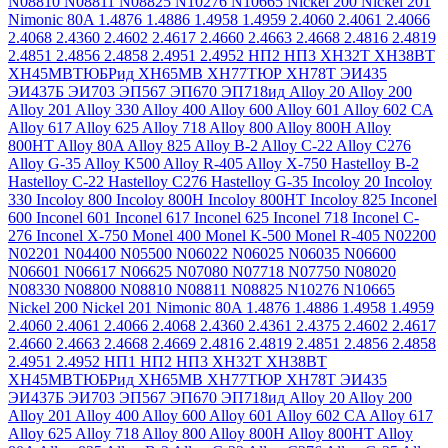
N08810
N08811
N08825
N10276
N10665
Nickel 200
Nickel 201
Nimonic 80A
1.4876
1.4886
1.4958
1.4959
2.4060
2.4061
2.4066
2.4068
2.4360
2.4602
2.4617
2.4660
2.4663
2.4668
2.4816
2.4819
2.4851
2.4856
2.4858
2.4951
2.4952
НП2
НП3
ХН32Т
ХН38ВТ
ХН45МВТЮБРид
ХН65МВ
ХН77ТЮР
ХН78Т
ЭИ435
ЭИ437Б
ЭИ703
ЭП567
ЭП670
ЭП718ид
Alloy 20
Alloy 200
Alloy 201
Alloy 330
Alloy 400
Alloy 600
Alloy 601
Alloy 602 CA
Alloy 617
Alloy 625
Alloy 718
Alloy 800
Alloy 800H
Alloy
800HT
Alloy 80A
Alloy 825
Alloy B-2
Alloy C-22
Alloy C276
Alloy G-35
Alloy K500
Alloy R-405
Alloy X-750
Hastelloy B-2
Hastelloy C-22
Hastelloy C276
Hastelloy G-35
Incoloy 20
Incoloy
330
Incoloy 800
Incoloy 800H
Incoloy 800HT
Incoloy 825
Inconel
600
Inconel 601
Inconel 617
Inconel 625
Inconel 718
Inconel C-
276
Inconel X-750
Monel 400
Monel K-500
Monel R-405
N02200
N02201
N04400
N05500
N06022
N06025
N06035
N06600
N06601
N06617
N06625
N07080
N07718
N07750
N08020
N08330
N08800
N08810
N08811
N08825
N10276
N10665
Nickel 200
Nickel 201
Nimonic 80A
1.4876
1.4886
1.4958
1.4959
2.4060
2.4061
2.4066
2.4068
2.4360
2.4361
2.4375
2.4602
2.4617
2.4660
2.4663
2.4668
2.4669
2.4816
2.4819
2.4851
2.4856
2.4858
2.4951
2.4952
НП1
НП2
НП3
ХН32Т
ХН38ВТ
ХН45МВТЮБРид
ХН65МВ
ХН77ТЮР
ХН78Т
ЭИ435
ЭИ437Б
ЭИ703
ЭП567
ЭП670
ЭП718ид
Alloy 20
Alloy 200
Alloy 201
Alloy 400
Alloy 600
Alloy 601
Alloy 602 CA
Alloy 617
Alloy 625
Alloy 718
Alloy 800
Alloy 800H
Alloy 800HT
Alloy