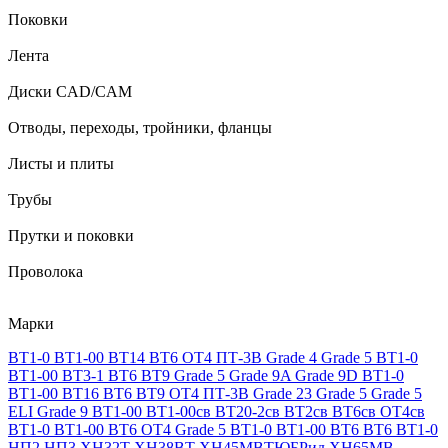
Поковки
Лента
Диски CAD/CAM
Отводы, переходы, тройники, фланцы
Листы и плиты
Трубы
Прутки и поковки
Проволока
Марки
ВТ1-0
ВТ1-00
ВТ14
ВТ6
ОТ4
ПТ-3В
Grade 4
Grade 5
ВТ1-0
ВТ1-00
ВТ3-1
ВТ6
ВТ9
Grade 5
Grade 9A
Grade 9D
ВТ1-0
ВТ1-00
ВТ16
ВТ6
ВТ9
ОТ4
ПТ-3В
Grade 23
Grade 5
Grade 5
ELI
Grade 9
ВТ1-00
ВТ1-00св
ВТ20-2св
ВТ2св
ВТ6св
ОТ4св
ВТ1-0
ВТ1-00
ВТ6
ОТ4
Grade 5
ВТ1-0
ВТ1-00
ВТ6
ВТ6
ВТ1-0
НП2
НП3
ХН32Т
ХН38ВТ
ХН45МВТЮБРид
ХН65МВ