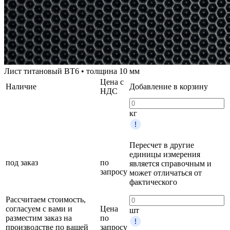
Лист титановый ВТ6 • толщина 10 мм
Цена с
Наличие
Добавление в корзину
НДС
кг
Пересчет в другие
единицы измерения
под заказ
по
является справочным и
запросу
может отличаться от
фактического
Рассчитаем стоимость,
согласуем с вами и
Цена
шт
разместим заказ на
по
производстве по вашей
запросу