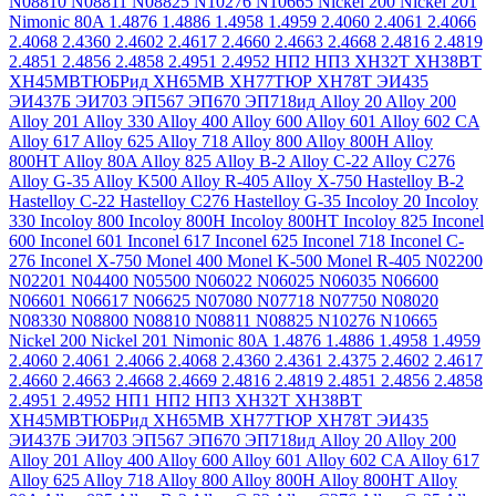
N08810
N08811
N08825
N10276
N10665
Nickel 200
Nickel 201
Nimonic 80A
1.4876
1.4886
1.4958
1.4959
2.4060
2.4061
2.4066
2.4068
2.4360
2.4602
2.4617
2.4660
2.4663
2.4668
2.4816
2.4819
2.4851
2.4856
2.4858
2.4951
2.4952
НП2
НП3
ХН32Т
ХН38ВТ
ХН45МВТЮБРид
ХН65МВ
ХН77ТЮР
ХН78Т
ЭИ435
ЭИ437Б
ЭИ703
ЭП567
ЭП670
ЭП718ид
Alloy 20
Alloy 200
Alloy 201
Alloy 330
Alloy 400
Alloy 600
Alloy 601
Alloy 602 CA
Alloy 617
Alloy 625
Alloy 718
Alloy 800
Alloy 800H
Alloy
800HT
Alloy 80A
Alloy 825
Alloy B-2
Alloy C-22
Alloy C276
Alloy G-35
Alloy K500
Alloy R-405
Alloy X-750
Hastelloy B-2
Hastelloy C-22
Hastelloy C276
Hastelloy G-35
Incoloy 20
Incoloy
330
Incoloy 800
Incoloy 800H
Incoloy 800HT
Incoloy 825
Inconel
600
Inconel 601
Inconel 617
Inconel 625
Inconel 718
Inconel C-
276
Inconel X-750
Monel 400
Monel K-500
Monel R-405
N02200
N02201
N04400
N05500
N06022
N06025
N06035
N06600
N06601
N06617
N06625
N07080
N07718
N07750
N08020
N08330
N08800
N08810
N08811
N08825
N10276
N10665
Nickel 200
Nickel 201
Nimonic 80A
1.4876
1.4886
1.4958
1.4959
2.4060
2.4061
2.4066
2.4068
2.4360
2.4361
2.4375
2.4602
2.4617
2.4660
2.4663
2.4668
2.4669
2.4816
2.4819
2.4851
2.4856
2.4858
2.4951
2.4952
НП1
НП2
НП3
ХН32Т
ХН38ВТ
ХН45МВТЮБРид
ХН65МВ
ХН77ТЮР
ХН78Т
ЭИ435
ЭИ437Б
ЭИ703
ЭП567
ЭП670
ЭП718ид
Alloy 20
Alloy 200
Alloy 201
Alloy 400
Alloy 600
Alloy 601
Alloy 602 CA
Alloy 617
Alloy 625
Alloy 718
Alloy 800
Alloy 800H
Alloy 800HT
Alloy