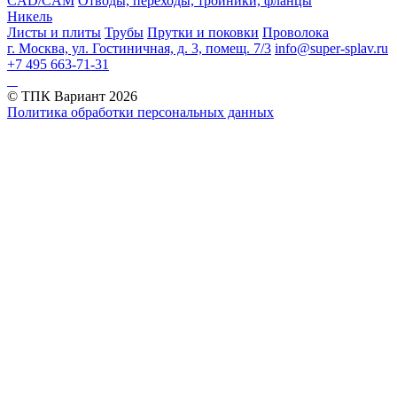
CAD/CAM
Отводы, переходы, тройники, фланцы
Никель
Листы и плиты
Трубы
Прутки и поковки
Проволока
г. Москва, ул. Гостиничная, д. 3, помещ. 7/3
info@super-splav.ru
+7 495 663-71-31
© ТПК Вариант
2026
Политика обработки персональных данных