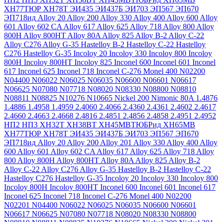
ХН77ТЮР
ХН78Т
ЭИ435
ЭИ437Б
ЭИ703
ЭП567
ЭП670
ЭП718ид
Alloy 20
Alloy 200
Alloy 330
Alloy 400
Alloy 600
Alloy
601
Alloy 602 CA
Alloy 617
Alloy 625
Alloy 718
Alloy 800
Alloy
800H
Alloy 800HT
Alloy 80A
Alloy 825
Alloy B-2
Alloy C-22
Alloy C276
Alloy G-35
Hastelloy B-2
Hastelloy C-22
Hastelloy
C276
Hastelloy G-35
Incoloy 20
Incoloy 330
Incoloy 800
Incoloy
800H
Incoloy 800HT
Incoloy 825
Inconel 600
Inconel 601
Inconel
617
Inconel 625
Inconel 718
Inconel C-276
Monel 400
N02200
N04400
N06022
N06025
N06035
N06600
N06601
N06617
N06625
N07080
N07718
N08020
N08330
N08800
N08810
N08811
N08825
N10276
N10665
Nickel 200
Nimonic 80A
1.4876
1.4886
1.4958
1.4959
2.4060
2.4066
2.4360
2.4361
2.4602
2.4617
2.4660
2.4663
2.4668
2.4816
2.4851
2.4856
2.4858
2.4951
2.4952
НП2
НП3
ХН32Т
ХН38ВТ
ХН45МВТЮБРид
ХН65МВ
ХН77ТЮР
ХН78Т
ЭИ435
ЭИ437Б
ЭИ703
ЭП567
ЭП670
ЭП718ид
Alloy 20
Alloy 200
Alloy 201
Alloy 330
Alloy 400
Alloy
600
Alloy 601
Alloy 602 CA
Alloy 617
Alloy 625
Alloy 718
Alloy
800
Alloy 800H
Alloy 800HT
Alloy 80A
Alloy 825
Alloy B-2
Alloy C-22
Alloy C276
Alloy G-35
Hastelloy B-2
Hastelloy C-22
Hastelloy C276
Hastelloy G-35
Incoloy 20
Incoloy 330
Incoloy 800
Incoloy 800H
Incoloy 800HT
Inconel 600
Inconel 601
Inconel 617
Inconel 625
Inconel 718
Inconel C-276
Monel 400
N02200
N02201
N04400
N06022
N06025
N06035
N06600
N06601
N06617
N06625
N07080
N07718
N08020
N08330
N08800