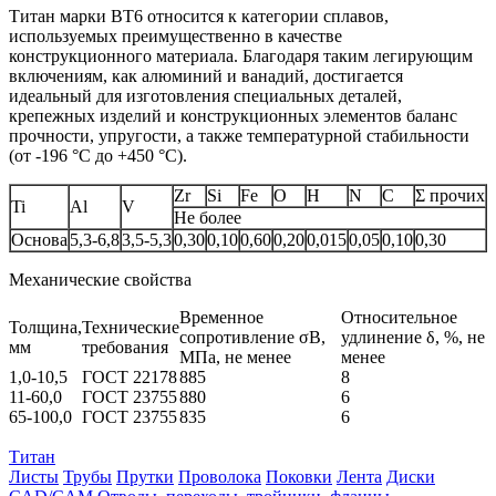
Титан марки BT6 относится к категории сплавов,
используемых преимущественно в качестве
конструкционного материала. Благодаря таким легирующим
включениям, как алюминий и ванадий, достигается
идеальный для изготовления специальных деталей,
крепежных изделий и конструкционных элементов баланс
прочности, упругости, а также температурной стабильности
(от -196 °С до +450 °С).
Zr
Si
Fe
O
H
N
C
Σ прочих
Ti
Al
V
Не более
Основа
5,3-6,8
3,5-5,3
0,30
0,10
0,60
0,20
0,015
0,05
0,10
0,30
Механические свойства
Временное
Относительное
Толщина,
Технические
сопротивление σB,
удлинение δ, %, не
мм
требования
МПа, не менее
менее
1,0-10,5
ГОСТ 22178
885
8
11-60,0
ГОСТ 23755
880
6
65-100,0
ГОСТ 23755
835
6
Титан
Листы
Трубы
Прутки
Проволока
Поковки
Лента
Диски