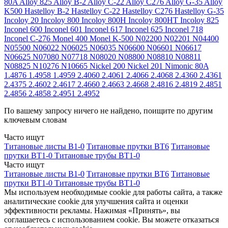
80A
Alloy 825
Alloy B-2
Alloy C-22
Alloy C276
Alloy G-35
Alloy
K500
Hastelloy B-2
Hastelloy C-22
Hastelloy C276
Hastelloy G-35
Incoloy 20
Incoloy 800
Incoloy 800H
Incoloy 800HT
Incoloy 825
Inconel 600
Inconel 601
Inconel 617
Inconel 625
Inconel 718
Inconel C-276
Monel 400
Monel K-500
N02200
N02201
N04400
N05500
N06022
N06025
N06035
N06600
N06601
N06617
N06625
N07080
N07718
N08020
N08800
N08810
N08811
N08825
N10276
N10665
Nickel 200
Nickel 201
Nimonic 80A
1.4876
1.4958
1.4959
2.4060
2.4061
2.4066
2.4068
2.4360
2.4361
2.4375
2.4602
2.4617
2.4660
2.4663
2.4668
2.4816
2.4819
2.4851
2.4856
2.4858
2.4951
2.4952
По вашему запросу ничего не найдено, поищите по другим
ключевым словам
Часто ищут
Титановые листы В1-0
Титановые прутки ВТ6
Титановые
прутки ВТ1-0
Титановые трубы ВТ1-0
Часто ищут
Титановые листы В1-0
Титановые прутки ВТ6
Титановые
прутки ВТ1-0
Титановые трубы ВТ1-0
Мы используем необходимые cookie для работы сайта, а также
аналитические cookie для улучшения сайта и оценки
эффективности рекламы. Нажимая «Принять», вы
соглашаетесь с использованием cookie. Вы можете отказаться