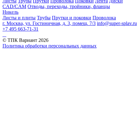
Листы
Трубы
Прутки
Проволока
Поковки
Лента
Диски
CAD/CAM
Отводы, переходы, тройники, фланцы
Никель
Листы и плиты
Трубы
Прутки и поковки
Проволока
г. Москва, ул. Гостиничная, д. 3, помещ. 7/3
info@super-splav.ru
+7 495 663-71-31
© ТПК Вариант
2026
Политика обработки персональных данных