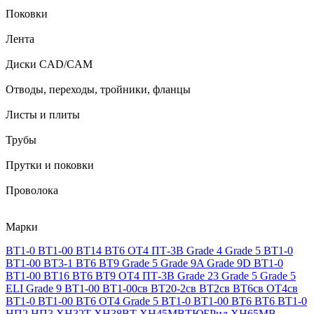
Поковки
Лента
Диски CAD/CAM
Отводы, переходы, тройники, фланцы
Листы и плиты
Трубы
Прутки и поковки
Проволока
Марки
ВТ1-0
ВТ1-00
ВТ14
ВТ6
ОТ4
ПТ-3В
Grade 4
Grade 5
ВТ1-0
ВТ1-00
ВТ3-1
ВТ6
ВТ9
Grade 5
Grade 9A
Grade 9D
ВТ1-0
ВТ1-00
ВТ16
ВТ6
ВТ9
ОТ4
ПТ-3В
Grade 23
Grade 5
Grade 5
ELI
Grade 9
ВТ1-00
ВТ1-00св
ВТ20-2св
ВТ2св
ВТ6св
ОТ4св
ВТ1-0
ВТ1-00
ВТ6
ОТ4
Grade 5
ВТ1-0
ВТ1-00
ВТ6
ВТ6
ВТ1-0
НП2
НП3
ХН32Т
ХН38ВТ
ХН45МВТЮБРид
ХН65МВ