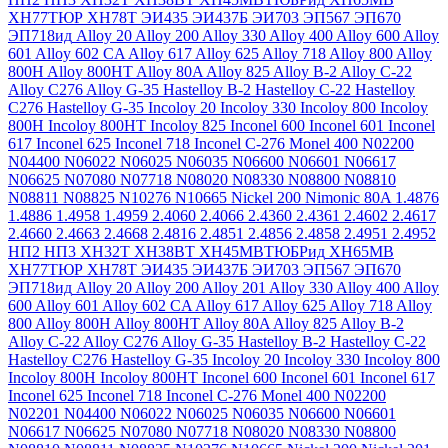
ХН77ТЮР
ХН78Т
ЭИ435
ЭИ437Б
ЭИ703
ЭП567
ЭП670
ЭП718ид
Alloy 20
Alloy 200
Alloy 330
Alloy 400
Alloy 600
Alloy
601
Alloy 602 CA
Alloy 617
Alloy 625
Alloy 718
Alloy 800
Alloy
800H
Alloy 800HT
Alloy 80A
Alloy 825
Alloy B-2
Alloy C-22
Alloy C276
Alloy G-35
Hastelloy B-2
Hastelloy C-22
Hastelloy
C276
Hastelloy G-35
Incoloy 20
Incoloy 330
Incoloy 800
Incoloy
800H
Incoloy 800HT
Incoloy 825
Inconel 600
Inconel 601
Inconel
617
Inconel 625
Inconel 718
Inconel C-276
Monel 400
N02200
N04400
N06022
N06025
N06035
N06600
N06601
N06617
N06625
N07080
N07718
N08020
N08330
N08800
N08810
N08811
N08825
N10276
N10665
Nickel 200
Nimonic 80A
1.4876
1.4886
1.4958
1.4959
2.4060
2.4066
2.4360
2.4361
2.4602
2.4617
2.4660
2.4663
2.4668
2.4816
2.4851
2.4856
2.4858
2.4951
2.4952
НП2
НП3
ХН32Т
ХН38ВТ
ХН45МВТЮБРид
ХН65МВ
ХН77ТЮР
ХН78Т
ЭИ435
ЭИ437Б
ЭИ703
ЭП567
ЭП670
ЭП718ид
Alloy 20
Alloy 200
Alloy 201
Alloy 330
Alloy 400
Alloy
600
Alloy 601
Alloy 602 CA
Alloy 617
Alloy 625
Alloy 718
Alloy
800
Alloy 800H
Alloy 800HT
Alloy 80A
Alloy 825
Alloy B-2
Alloy C-22
Alloy C276
Alloy G-35
Hastelloy B-2
Hastelloy C-22
Hastelloy C276
Hastelloy G-35
Incoloy 20
Incoloy 330
Incoloy 800
Incoloy 800H
Incoloy 800HT
Inconel 600
Inconel 601
Inconel 617
Inconel 625
Inconel 718
Inconel C-276
Monel 400
N02200
N02201
N04400
N06022
N06025
N06035
N06600
N06601
N06617
N06625
N07080
N07718
N08020
N08330
N08800