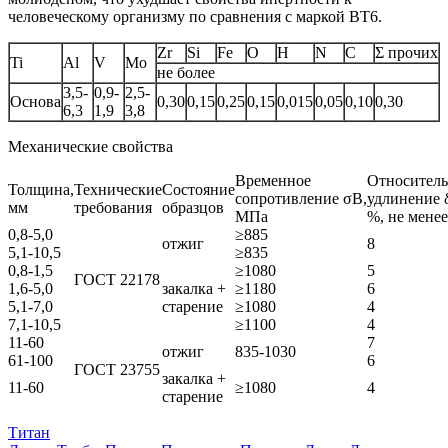
человеческому организму по сравнения с маркой ВТ6.
Zr
Si
Fe
O
H
N
C
Σ прочих
Ti
Al
V
Mo
не более
3,5-
0,9-
2,5-
Основа
0,30
0,15
0,25
0,15
0,015
0,05
0,10
0,30
6,3
1,9
3,8
Механические свойства
Временное
Относитель
Толщина,
Технические
Состояние
сопротивление σB,
удлинение 
мм
требования
образцов
МПа
%, не менее
0,8-5,0
≥885
отжиг
8
5,1-10,5
≥835
0,8-1,5
≥1080
5
ГОСТ 22178
1,6-5,0
закалка +
≥1180
6
5,1-7,0
старение
≥1080
4
7,1-10,5
≥1100
4
11-60
7
отжиг
835-1030
61-100
6
ГОСТ 23755
закалка +
11-60
≥1080
4
старение
Титан