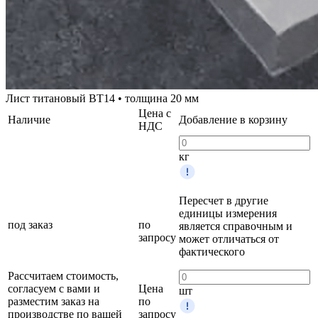
Лист титановый ВТ14 • толщина 20 мм
Цена с
Наличие
Добавление в корзину
НДС
кг
Пересчет в другие
единицы измерения
под заказ
по
является справочным и
запросу
может отличаться от
фактического
Рассчитаем стоимость,
согласуем с вами и
Цена
шт
разместим заказ на
по
производстве по вашей
запросу