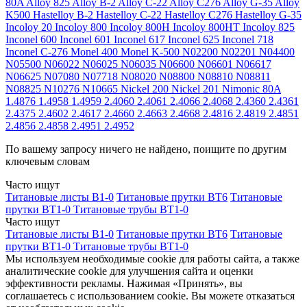
80A
Alloy 825
Alloy B-2
Alloy C-22
Alloy C276
Alloy G-35
Alloy
K500
Hastelloy B-2
Hastelloy C-22
Hastelloy C276
Hastelloy G-35
Incoloy 20
Incoloy 800
Incoloy 800H
Incoloy 800HT
Incoloy 825
Inconel 600
Inconel 601
Inconel 617
Inconel 625
Inconel 718
Inconel C-276
Monel 400
Monel K-500
N02200
N02201
N04400
N05500
N06022
N06025
N06035
N06600
N06601
N06617
N06625
N07080
N07718
N08020
N08800
N08810
N08811
N08825
N10276
N10665
Nickel 200
Nickel 201
Nimonic 80A
1.4876
1.4958
1.4959
2.4060
2.4061
2.4066
2.4068
2.4360
2.4361
2.4375
2.4602
2.4617
2.4660
2.4663
2.4668
2.4816
2.4819
2.4851
2.4856
2.4858
2.4951
2.4952
По вашему запросу ничего не найдено, поищите по другим
ключевым словам
Часто ищут
Титановые листы В1-0
Титановые прутки ВТ6
Титановые
прутки ВТ1-0
Титановые трубы ВТ1-0
Часто ищут
Титановые листы В1-0
Титановые прутки ВТ6
Титановые
прутки ВТ1-0
Титановые трубы ВТ1-0
Мы используем необходимые cookie для работы сайта, а также
аналитические cookie для улучшения сайта и оценки
эффективности рекламы. Нажимая «Принять», вы
соглашаетесь с использованием cookie. Вы можете отказаться