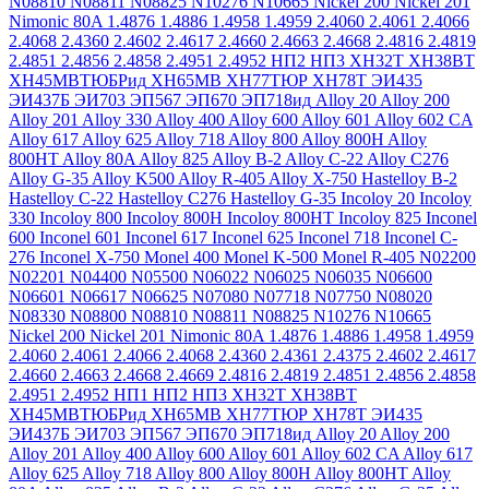
N08810
N08811
N08825
N10276
N10665
Nickel 200
Nickel 201
Nimonic 80A
1.4876
1.4886
1.4958
1.4959
2.4060
2.4061
2.4066
2.4068
2.4360
2.4602
2.4617
2.4660
2.4663
2.4668
2.4816
2.4819
2.4851
2.4856
2.4858
2.4951
2.4952
НП2
НП3
ХН32Т
ХН38ВТ
ХН45МВТЮБРид
ХН65МВ
ХН77ТЮР
ХН78Т
ЭИ435
ЭИ437Б
ЭИ703
ЭП567
ЭП670
ЭП718ид
Alloy 20
Alloy 200
Alloy 201
Alloy 330
Alloy 400
Alloy 600
Alloy 601
Alloy 602 CA
Alloy 617
Alloy 625
Alloy 718
Alloy 800
Alloy 800H
Alloy
800HT
Alloy 80A
Alloy 825
Alloy B-2
Alloy C-22
Alloy C276
Alloy G-35
Alloy K500
Alloy R-405
Alloy X-750
Hastelloy B-2
Hastelloy C-22
Hastelloy C276
Hastelloy G-35
Incoloy 20
Incoloy
330
Incoloy 800
Incoloy 800H
Incoloy 800HT
Incoloy 825
Inconel
600
Inconel 601
Inconel 617
Inconel 625
Inconel 718
Inconel C-
276
Inconel X-750
Monel 400
Monel K-500
Monel R-405
N02200
N02201
N04400
N05500
N06022
N06025
N06035
N06600
N06601
N06617
N06625
N07080
N07718
N07750
N08020
N08330
N08800
N08810
N08811
N08825
N10276
N10665
Nickel 200
Nickel 201
Nimonic 80A
1.4876
1.4886
1.4958
1.4959
2.4060
2.4061
2.4066
2.4068
2.4360
2.4361
2.4375
2.4602
2.4617
2.4660
2.4663
2.4668
2.4669
2.4816
2.4819
2.4851
2.4856
2.4858
2.4951
2.4952
НП1
НП2
НП3
ХН32Т
ХН38ВТ
ХН45МВТЮБРид
ХН65МВ
ХН77ТЮР
ХН78Т
ЭИ435
ЭИ437Б
ЭИ703
ЭП567
ЭП670
ЭП718ид
Alloy 20
Alloy 200
Alloy 201
Alloy 400
Alloy 600
Alloy 601
Alloy 602 CA
Alloy 617
Alloy 625
Alloy 718
Alloy 800
Alloy 800H
Alloy 800HT
Alloy