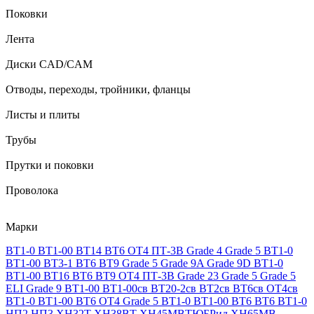
Поковки
Лента
Диски CAD/CAM
Отводы, переходы, тройники, фланцы
Листы и плиты
Трубы
Прутки и поковки
Проволока
Марки
ВТ1-0
ВТ1-00
ВТ14
ВТ6
ОТ4
ПТ-3В
Grade 4
Grade 5
ВТ1-0
ВТ1-00
ВТ3-1
ВТ6
ВТ9
Grade 5
Grade 9A
Grade 9D
ВТ1-0
ВТ1-00
ВТ16
ВТ6
ВТ9
ОТ4
ПТ-3В
Grade 23
Grade 5
Grade 5
ELI
Grade 9
ВТ1-00
ВТ1-00св
ВТ20-2св
ВТ2св
ВТ6св
ОТ4св
ВТ1-0
ВТ1-00
ВТ6
ОТ4
Grade 5
ВТ1-0
ВТ1-00
ВТ6
ВТ6
ВТ1-0
НП2
НП3
ХН32Т
ХН38ВТ
ХН45МВТЮБРид
ХН65МВ