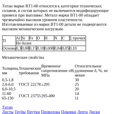
Титан марки BT1‑00 относится к категории технических
сплавов, в состав которых не включаются модифицирующие
примеси при выплавке. Металл марки BT1‑00 обладает
чрезвычайно высоким уровнем пластичности.
Изготавливаемые из марки BT1‑00 детали не подвергаются
высоким механическим нагрузкам.
Al
Si
Fe
O
H
N
C
Σ прочих
Ti
Не более
Основа
0,3
0,08
0,15
0,10
0,008
0,04
0,05
0,10
Механические свойства
Временное
Относительное
Толщина,
Технические
сопротивление σB,
удлинение δ, %, не
мм
требования
МПа
менее
0,5-1,8
30
2,0-6,0
ГОСТ 22178
≥295
25
6,0-10,5
20
11-60
14
ГОСТ 23755
295-490
65-150
11
Титан
Листы
Трубы
Прутки
Проволока
Поковки
Лента
Диски