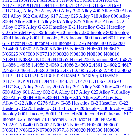
ХН77ТЮР
ХН78Т
ЭИ435
ЭИ437Б
ЭИ703
ЭП567
ЭП670
ЭП718ид
Alloy 20
Alloy 200
Alloy 330
Alloy 400
Alloy 600
Alloy
601
Alloy 602 CA
Alloy 617
Alloy 625
Alloy 718
Alloy 800
Alloy
800H
Alloy 800HT
Alloy 80A
Alloy 825
Alloy B-2
Alloy C-22
Alloy C276
Alloy G-35
Hastelloy B-2
Hastelloy C-22
Hastelloy
C276
Hastelloy G-35
Incoloy 20
Incoloy 330
Incoloy 800
Incoloy
800H
Incoloy 800HT
Incoloy 825
Inconel 600
Inconel 601
Inconel
617
Inconel 625
Inconel 718
Inconel C-276
Monel 400
N02200
N04400
N06022
N06025
N06035
N06600
N06601
N06617
N06625
N07080
N07718
N08020
N08330
N08800
N08810
N08811
N08825
N10276
N10665
Nickel 200
Nimonic 80A
1.4876
1.4886
1.4958
1.4959
2.4060
2.4066
2.4360
2.4361
2.4602
2.4617
2.4660
2.4663
2.4668
2.4816
2.4851
2.4856
2.4858
2.4951
2.4952
НП2
НП3
ХН32Т
ХН38ВТ
ХН45МВТЮБРид
ХН65МВ
ХН77ТЮР
ХН78Т
ЭИ435
ЭИ437Б
ЭИ703
ЭП567
ЭП670
ЭП718ид
Alloy 20
Alloy 200
Alloy 201
Alloy 330
Alloy 400
Alloy
600
Alloy 601
Alloy 602 CA
Alloy 617
Alloy 625
Alloy 718
Alloy
800
Alloy 800H
Alloy 800HT
Alloy 80A
Alloy 825
Alloy B-2
Alloy C-22
Alloy C276
Alloy G-35
Hastelloy B-2
Hastelloy C-22
Hastelloy C276
Hastelloy G-35
Incoloy 20
Incoloy 330
Incoloy 800
Incoloy 800H
Incoloy 800HT
Inconel 600
Inconel 601
Inconel 617
Inconel 625
Inconel 718
Inconel C-276
Monel 400
N02200
N02201
N04400
N06022
N06025
N06035
N06600
N06601
N06617
N06625
N07080
N07718
N08020
N08330
N08800