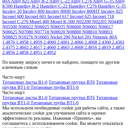
80A
Alloy 825
Alloy B-2
Alloy C-22
Alloy C276
Alloy G-35
Alloy
K500
Hastelloy B-2
Hastelloy C-22
Hastelloy C276
Hastelloy G-35
Incoloy 20
Incoloy 800
Incoloy 800H
Incoloy 800HT
Incoloy 825
Inconel 600
Inconel 601
Inconel 617
Inconel 625
Inconel 718
Inconel C-276
Monel 400
Monel K-500
N02200
N02201
N04400
N05500
N06022
N06025
N06035
N06600
N06601
N06617
N06625
N07080
N07718
N08020
N08800
N08810
N08811
N08825
N10276
N10665
Nickel 200
Nickel 201
Nimonic 80A
1.4876
1.4958
1.4959
2.4060
2.4061
2.4066
2.4068
2.4360
2.4361
2.4375
2.4602
2.4617
2.4660
2.4663
2.4668
2.4816
2.4819
2.4851
2.4856
2.4858
2.4951
2.4952
По вашему запросу ничего не найдено, поищите по другим
ключевым словам
Часто ищут
Титановые листы В1-0
Титановые прутки ВТ6
Титановые
прутки ВТ1-0
Титановые трубы ВТ1-0
Часто ищут
Титановые листы В1-0
Титановые прутки ВТ6
Титановые
прутки ВТ1-0
Титановые трубы ВТ1-0
Мы используем необходимые cookie для работы сайта, а также
аналитические cookie для улучшения сайта и оценки
эффективности рекламы. Нажимая «Принять», вы
соглашаетесь с использованием cookie. Вы можете отказаться