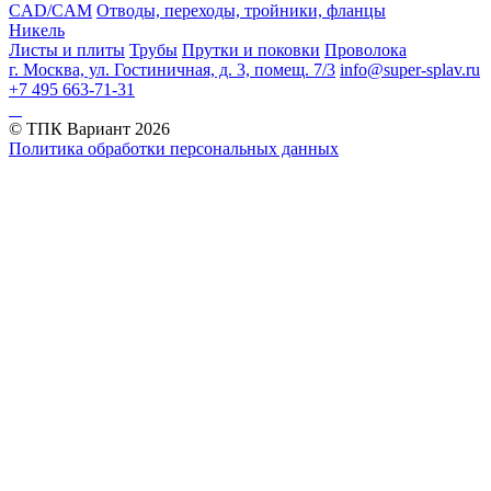
CAD/CAM
Отводы, переходы, тройники, фланцы
Никель
Листы и плиты
Трубы
Прутки и поковки
Проволока
г. Москва, ул. Гостиничная, д. 3, помещ. 7/3
info@super-splav.ru
+7 495 663-71-31
© ТПК Вариант
2026
Политика обработки персональных данных