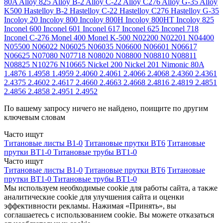
80A
Alloy 825
Alloy B-2
Alloy C-22
Alloy C276
Alloy G-35
Alloy
K500
Hastelloy B-2
Hastelloy C-22
Hastelloy C276
Hastelloy G-35
Incoloy 20
Incoloy 800
Incoloy 800H
Incoloy 800HT
Incoloy 825
Inconel 600
Inconel 601
Inconel 617
Inconel 625
Inconel 718
Inconel C-276
Monel 400
Monel K-500
N02200
N02201
N04400
N05500
N06022
N06025
N06035
N06600
N06601
N06617
N06625
N07080
N07718
N08020
N08800
N08810
N08811
N08825
N10276
N10665
Nickel 200
Nickel 201
Nimonic 80A
1.4876
1.4958
1.4959
2.4060
2.4061
2.4066
2.4068
2.4360
2.4361
2.4375
2.4602
2.4617
2.4660
2.4663
2.4668
2.4816
2.4819
2.4851
2.4856
2.4858
2.4951
2.4952
По вашему запросу ничего не найдено, поищите по другим
ключевым словам
Часто ищут
Титановые листы В1-0
Титановые прутки ВТ6
Титановые
прутки ВТ1-0
Титановые трубы ВТ1-0
Часто ищут
Титановые листы В1-0
Титановые прутки ВТ6
Титановые
прутки ВТ1-0
Титановые трубы ВТ1-0
Мы используем необходимые cookie для работы сайта, а также
аналитические cookie для улучшения сайта и оценки
эффективности рекламы. Нажимая «Принять», вы
соглашаетесь с использованием cookie. Вы можете отказаться