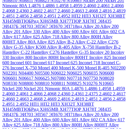
N08810
N08811
N08825
N10276
N10665
Nickel 200
Nickel 201
Nimonic 80A
1.4876
1.4886
1.4958
1.4959
2.4060
2.4061
2.4066
2.4068
2.4360
2.4602
2.4617
2.4660
2.4663
2.4668
2.4816
2.4819
2.4851
2.4856
2.4858
2.4951
2.4952
НП2
НП3
ХН32Т
ХН38ВТ
ХН45МВТЮБРид
ХН65МВ
ХН77ТЮР
ХН78Т
ЭИ435
ЭИ437Б
ЭИ703
ЭП567
ЭП670
ЭП718ид
Alloy 20
Alloy 200
Alloy 201
Alloy 330
Alloy 400
Alloy 600
Alloy 601
Alloy 602 CA
Alloy 617
Alloy 625
Alloy 718
Alloy 800
Alloy 800H
Alloy
800HT
Alloy 80A
Alloy 825
Alloy B-2
Alloy C-22
Alloy C276
Alloy G-35
Alloy K500
Alloy R-405
Alloy X-750
Hastelloy B-2
Hastelloy C-22
Hastelloy C276
Hastelloy G-35
Incoloy 20
Incoloy
330
Incoloy 800
Incoloy 800H
Incoloy 800HT
Incoloy 825
Inconel
600
Inconel 601
Inconel 617
Inconel 625
Inconel 718
Inconel C-
276
Inconel X-750
Monel 400
Monel K-500
Monel R-405
N02200
N02201
N04400
N05500
N06022
N06025
N06035
N06600
N06601
N06617
N06625
N07080
N07718
N07750
N08020
N08330
N08800
N08810
N08811
N08825
N10276
N10665
Nickel 200
Nickel 201
Nimonic 80A
1.4876
1.4886
1.4958
1.4959
2.4060
2.4061
2.4066
2.4068
2.4360
2.4361
2.4375
2.4602
2.4617
2.4660
2.4663
2.4668
2.4669
2.4816
2.4819
2.4851
2.4856
2.4858
2.4951
2.4952
НП1
НП2
НП3
ХН32Т
ХН38ВТ
ХН45МВТЮБРид
ХН65МВ
ХН77ТЮР
ХН78Т
ЭИ435
ЭИ437Б
ЭИ703
ЭП567
ЭП670
ЭП718ид
Alloy 20
Alloy 200
Alloy 201
Alloy 400
Alloy 600
Alloy 601
Alloy 602 CA
Alloy 617
Alloy 625
Alloy 718
Alloy 800
Alloy 800H
Alloy 800HT
Alloy