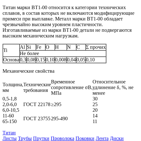
Титан марки BT1‑00 относится к категории технических
сплавов, в состав которых не включаются модифицирующие
примеси при выплавке. Металл марки BT1‑00 обладает
чрезвычайно высоким уровнем пластичности.
Изготавливаемые из марки BT1‑00 детали не подвергаются
высоким механическим нагрузкам.
Al
Si
Fe
O
H
N
C
Σ прочих
Ti
Не более
Основа
0,3
0,08
0,15
0,10
0,008
0,04
0,05
0,10
Механические свойства
Временное
Относительное
Толщина,
Технические
сопротивление σB,
удлинение δ, %, не
мм
требования
МПа
менее
0,5-1,8
30
2,0-6,0
ГОСТ 22178
≥295
25
6,0-10,5
20
11-60
14
ГОСТ 23755
295-490
65-150
11
Титан
Листы
Трубы
Прутки
Проволока
Поковки
Лента
Диски