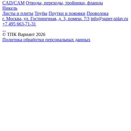
CAD/CAM
Отводы, переходы, тройники, фланцы
Никель
Листы и плиты
Трубы
Прутки и поковки
Проволока
г. Москва, ул. Гостиничная, д. 3, помещ. 7/3
info@super-splav.ru
+7 495 663-71-31
© ТПК Вариант
2026
Политика обработки персональных данных