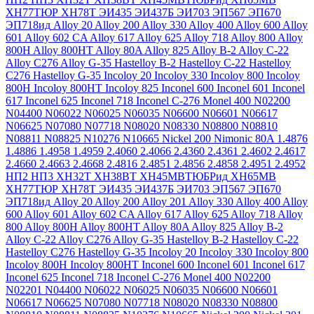
ХН77ТЮР
ХН78Т
ЭИ435
ЭИ437Б
ЭИ703
ЭП567
ЭП670
ЭП718ид
Alloy 20
Alloy 200
Alloy 330
Alloy 400
Alloy 600
Alloy
601
Alloy 602 CA
Alloy 617
Alloy 625
Alloy 718
Alloy 800
Alloy
800H
Alloy 800HT
Alloy 80A
Alloy 825
Alloy B-2
Alloy C-22
Alloy C276
Alloy G-35
Hastelloy B-2
Hastelloy C-22
Hastelloy
C276
Hastelloy G-35
Incoloy 20
Incoloy 330
Incoloy 800
Incoloy
800H
Incoloy 800HT
Incoloy 825
Inconel 600
Inconel 601
Inconel
617
Inconel 625
Inconel 718
Inconel C-276
Monel 400
N02200
N04400
N06022
N06025
N06035
N06600
N06601
N06617
N06625
N07080
N07718
N08020
N08330
N08800
N08810
N08811
N08825
N10276
N10665
Nickel 200
Nimonic 80A
1.4876
1.4886
1.4958
1.4959
2.4060
2.4066
2.4360
2.4361
2.4602
2.4617
2.4660
2.4663
2.4668
2.4816
2.4851
2.4856
2.4858
2.4951
2.4952
НП2
НП3
ХН32Т
ХН38ВТ
ХН45МВТЮБРид
ХН65МВ
ХН77ТЮР
ХН78Т
ЭИ435
ЭИ437Б
ЭИ703
ЭП567
ЭП670
ЭП718ид
Alloy 20
Alloy 200
Alloy 201
Alloy 330
Alloy 400
Alloy
600
Alloy 601
Alloy 602 CA
Alloy 617
Alloy 625
Alloy 718
Alloy
800
Alloy 800H
Alloy 800HT
Alloy 80A
Alloy 825
Alloy B-2
Alloy C-22
Alloy C276
Alloy G-35
Hastelloy B-2
Hastelloy C-22
Hastelloy C276
Hastelloy G-35
Incoloy 20
Incoloy 330
Incoloy 800
Incoloy 800H
Incoloy 800HT
Inconel 600
Inconel 601
Inconel 617
Inconel 625
Inconel 718
Inconel C-276
Monel 400
N02200
N02201
N04400
N06022
N06025
N06035
N06600
N06601
N06617
N06625
N07080
N07718
N08020
N08330
N08800