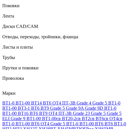
Поковки
Лента
Диски CAD/CAM
Отводы, переходы, тройники, фланцы
Листы и плиты
Трубы
Прутки и поковки
Проволока
Марки
ВТ1-0
ВТ1-00
ВТ14
ВТ6
ОТ4
ПТ-3В
Grade 4
Grade 5
ВТ1-0
ВТ1-00
ВТ3-1
ВТ6
ВТ9
Grade 5
Grade 9A
Grade 9D
ВТ1-0
ВТ1-00
ВТ16
ВТ6
ВТ9
ОТ4
ПТ-3В
Grade 23
Grade 5
Grade 5
ELI
Grade 9
ВТ1-00
ВТ1-00св
ВТ20-2св
ВТ2св
ВТ6св
ОТ4св
ВТ1-0
ВТ1-00
ВТ6
ОТ4
Grade 5
ВТ1-0
ВТ1-00
ВТ6
ВТ6
ВТ1-0
НП2
НП3
ХН32Т
ХН38ВТ
ХН45МВТЮБРид
ХН65МВ