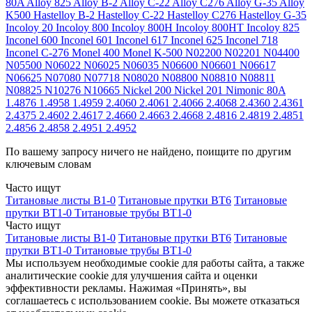
80A
Alloy 825
Alloy B-2
Alloy C-22
Alloy C276
Alloy G-35
Alloy
K500
Hastelloy B-2
Hastelloy C-22
Hastelloy C276
Hastelloy G-35
Incoloy 20
Incoloy 800
Incoloy 800H
Incoloy 800HT
Incoloy 825
Inconel 600
Inconel 601
Inconel 617
Inconel 625
Inconel 718
Inconel C-276
Monel 400
Monel K-500
N02200
N02201
N04400
N05500
N06022
N06025
N06035
N06600
N06601
N06617
N06625
N07080
N07718
N08020
N08800
N08810
N08811
N08825
N10276
N10665
Nickel 200
Nickel 201
Nimonic 80A
1.4876
1.4958
1.4959
2.4060
2.4061
2.4066
2.4068
2.4360
2.4361
2.4375
2.4602
2.4617
2.4660
2.4663
2.4668
2.4816
2.4819
2.4851
2.4856
2.4858
2.4951
2.4952
По вашему запросу ничего не найдено, поищите по другим
ключевым словам
Часто ищут
Титановые листы В1-0
Титановые прутки ВТ6
Титановые
прутки ВТ1-0
Титановые трубы ВТ1-0
Часто ищут
Титановые листы В1-0
Титановые прутки ВТ6
Титановые
прутки ВТ1-0
Титановые трубы ВТ1-0
Мы используем необходимые cookie для работы сайта, а также
аналитические cookie для улучшения сайта и оценки
эффективности рекламы. Нажимая «Принять», вы
соглашаетесь с использованием cookie. Вы можете отказаться