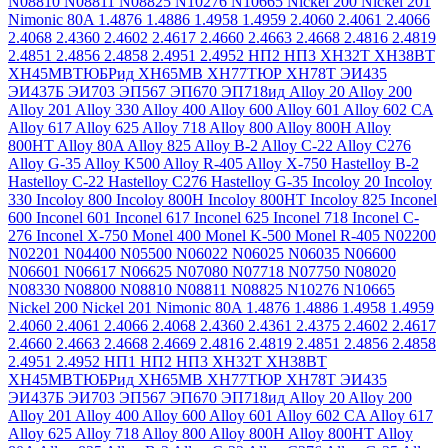
N08810
N08811
N08825
N10276
N10665
Nickel 200
Nickel 201
Nimonic 80A
1.4876
1.4886
1.4958
1.4959
2.4060
2.4061
2.4066
2.4068
2.4360
2.4602
2.4617
2.4660
2.4663
2.4668
2.4816
2.4819
2.4851
2.4856
2.4858
2.4951
2.4952
НП2
НП3
ХН32Т
ХН38ВТ
ХН45МВТЮБРид
ХН65МВ
ХН77ТЮР
ХН78Т
ЭИ435
ЭИ437Б
ЭИ703
ЭП567
ЭП670
ЭП718ид
Alloy 20
Alloy 200
Alloy 201
Alloy 330
Alloy 400
Alloy 600
Alloy 601
Alloy 602 CA
Alloy 617
Alloy 625
Alloy 718
Alloy 800
Alloy 800H
Alloy
800HT
Alloy 80A
Alloy 825
Alloy B-2
Alloy C-22
Alloy C276
Alloy G-35
Alloy K500
Alloy R-405
Alloy X-750
Hastelloy B-2
Hastelloy C-22
Hastelloy C276
Hastelloy G-35
Incoloy 20
Incoloy
330
Incoloy 800
Incoloy 800H
Incoloy 800HT
Incoloy 825
Inconel
600
Inconel 601
Inconel 617
Inconel 625
Inconel 718
Inconel C-
276
Inconel X-750
Monel 400
Monel K-500
Monel R-405
N02200
N02201
N04400
N05500
N06022
N06025
N06035
N06600
N06601
N06617
N06625
N07080
N07718
N07750
N08020
N08330
N08800
N08810
N08811
N08825
N10276
N10665
Nickel 200
Nickel 201
Nimonic 80A
1.4876
1.4886
1.4958
1.4959
2.4060
2.4061
2.4066
2.4068
2.4360
2.4361
2.4375
2.4602
2.4617
2.4660
2.4663
2.4668
2.4669
2.4816
2.4819
2.4851
2.4856
2.4858
2.4951
2.4952
НП1
НП2
НП3
ХН32Т
ХН38ВТ
ХН45МВТЮБРид
ХН65МВ
ХН77ТЮР
ХН78Т
ЭИ435
ЭИ437Б
ЭИ703
ЭП567
ЭП670
ЭП718ид
Alloy 20
Alloy 200
Alloy 201
Alloy 400
Alloy 600
Alloy 601
Alloy 602 CA
Alloy 617
Alloy 625
Alloy 718
Alloy 800
Alloy 800H
Alloy 800HT
Alloy