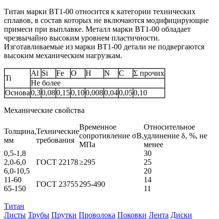
Титан марки BT1‑00 относится к категории технических
сплавов, в состав которых не включаются модифицирующие
примеси при выплавке. Металл марки BT1‑00 обладает
чрезвычайно высоким уровнем пластичности.
Изготавливаемые из марки BT1‑00 детали не подвергаются
высоким механическим нагрузкам.
Al
Si
Fe
O
H
N
C
Σ прочих
Ti
Не более
Основа
0,3
0,08
0,15
0,10
0,008
0,04
0,05
0,10
Механические свойства
Временное
Относительное
Толщина,
Технические
сопротивление σB,
удлинение δ, %, не
мм
требования
МПа
менее
0,5-1,8
30
2,0-6,0
ГОСТ 22178
≥295
25
6,0-10,5
20
11-60
14
ГОСТ 23755
295-490
65-150
11
Титан
Листы
Трубы
Прутки
Проволока
Поковки
Лента
Диски