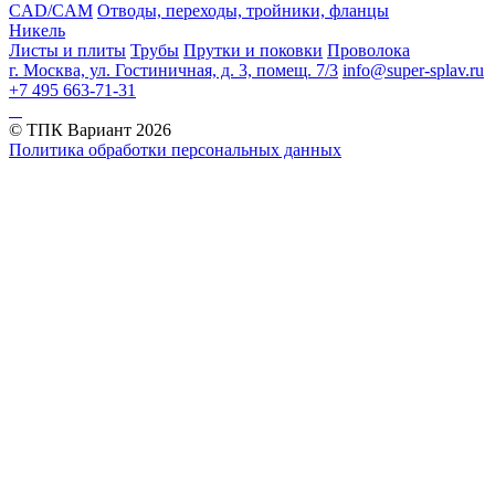
CAD/CAM
Отводы, переходы, тройники, фланцы
Никель
Листы и плиты
Трубы
Прутки и поковки
Проволока
г. Москва, ул. Гостиничная, д. 3, помещ. 7/3
info@super-splav.ru
+7 495 663-71-31
© ТПК Вариант
2026
Политика обработки персональных данных