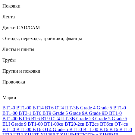
Поковки
Лента
Диски CAD/CAM
Отводы, переходы, тройники, фланцы
Листы и плиты
Трубы
Прутки и поковки
Проволока
Марки
ВТ1-0
ВТ1-00
ВТ14
ВТ6
ОТ4
ПТ-3В
Grade 4
Grade 5
ВТ1-0
ВТ1-00
ВТ3-1
ВТ6
ВТ9
Grade 5
Grade 9A
Grade 9D
ВТ1-0
ВТ1-00
ВТ16
ВТ6
ВТ9
ОТ4
ПТ-3В
Grade 23
Grade 5
Grade 5
ELI
Grade 9
ВТ1-00
ВТ1-00св
ВТ20-2св
ВТ2св
ВТ6св
ОТ4св
ВТ1-0
ВТ1-00
ВТ6
ОТ4
Grade 5
ВТ1-0
ВТ1-00
ВТ6
ВТ6
ВТ1-0
НП2
НП3
ХН32Т
ХН38ВТ
ХН45МВТЮБРид
ХН65МВ