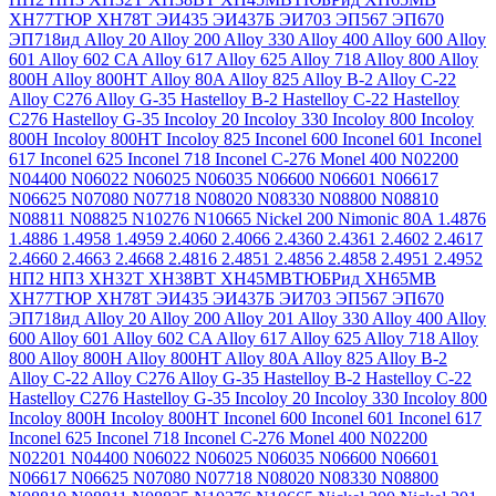
ХН77ТЮР
ХН78Т
ЭИ435
ЭИ437Б
ЭИ703
ЭП567
ЭП670
ЭП718ид
Alloy 20
Alloy 200
Alloy 330
Alloy 400
Alloy 600
Alloy
601
Alloy 602 CA
Alloy 617
Alloy 625
Alloy 718
Alloy 800
Alloy
800H
Alloy 800HT
Alloy 80A
Alloy 825
Alloy B-2
Alloy C-22
Alloy C276
Alloy G-35
Hastelloy B-2
Hastelloy C-22
Hastelloy
C276
Hastelloy G-35
Incoloy 20
Incoloy 330
Incoloy 800
Incoloy
800H
Incoloy 800HT
Incoloy 825
Inconel 600
Inconel 601
Inconel
617
Inconel 625
Inconel 718
Inconel C-276
Monel 400
N02200
N04400
N06022
N06025
N06035
N06600
N06601
N06617
N06625
N07080
N07718
N08020
N08330
N08800
N08810
N08811
N08825
N10276
N10665
Nickel 200
Nimonic 80A
1.4876
1.4886
1.4958
1.4959
2.4060
2.4066
2.4360
2.4361
2.4602
2.4617
2.4660
2.4663
2.4668
2.4816
2.4851
2.4856
2.4858
2.4951
2.4952
НП2
НП3
ХН32Т
ХН38ВТ
ХН45МВТЮБРид
ХН65МВ
ХН77ТЮР
ХН78Т
ЭИ435
ЭИ437Б
ЭИ703
ЭП567
ЭП670
ЭП718ид
Alloy 20
Alloy 200
Alloy 201
Alloy 330
Alloy 400
Alloy
600
Alloy 601
Alloy 602 CA
Alloy 617
Alloy 625
Alloy 718
Alloy
800
Alloy 800H
Alloy 800HT
Alloy 80A
Alloy 825
Alloy B-2
Alloy C-22
Alloy C276
Alloy G-35
Hastelloy B-2
Hastelloy C-22
Hastelloy C276
Hastelloy G-35
Incoloy 20
Incoloy 330
Incoloy 800
Incoloy 800H
Incoloy 800HT
Inconel 600
Inconel 601
Inconel 617
Inconel 625
Inconel 718
Inconel C-276
Monel 400
N02200
N02201
N04400
N06022
N06025
N06035
N06600
N06601
N06617
N06625
N07080
N07718
N08020
N08330
N08800